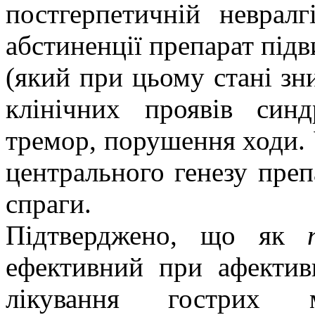
постгерпетичній невралг
абстиненції препарат підв
(який при цьому стані зн
клінічних проявів синд
тремор, порушення ходи. 
центрального генезу преп
спраги.
Підтверджено, що як
ефективний при афектив
лікування гострих м