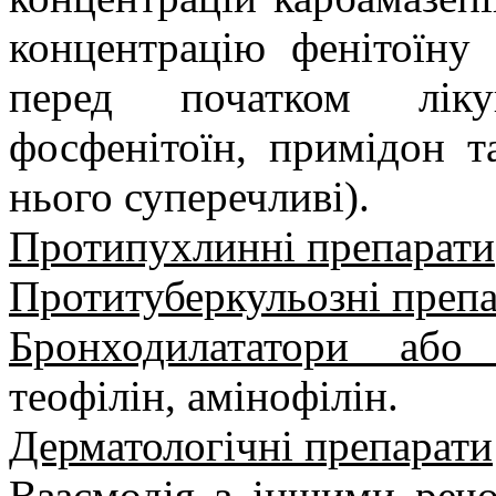
концентрацію фенітоїну
перед початком ліку
фосфенітоїн, примідон т
нього суперечливі).
Протипухлинні препарати
Протитуберкульозні преп
Бронходилататори або 
теофілін, амінофілін.
Дерматологічні препарати
Взаємодія з іншими реч