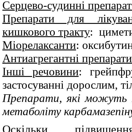
Серцево-судинні препара
Препарати для лікува
кишкового тракту
:
цимет
Міорелаксанти
: оксибутин
Антиагрегантні препарати
Інші речовини
: грейпфр
застосуванні дорослим, ті
Препарати, які можуть 
метаболіту карбамазепіну-
Оскільки підвищен