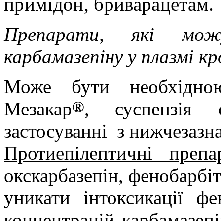
примідон, бриварацетам.
Препарати, які мож
карбамазепіну у плазмі кр
Може бути необхідною
®
Мезакар
,
суспензія
застосуванні
з нижчезазн
Протиепілептичні препа
окскарбазепін, фенобарбіт
уникати інтоксикації фе
концентрацій карбамазепі