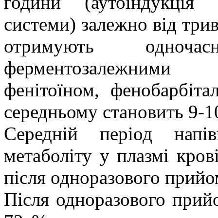
години (аутоіндукція 
системи) залежно від трив
отримують одноча
ферментозалежними 
фенітоїном, фенобарбіта
середньому становить 9-1
Середній період напів
метаболіту у плазмі кров
після одноразового прийо
Після одноразового прий