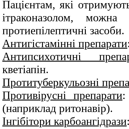
Пацієнтам, які отримуют
ітраконазолом, можна 
протиепілептичні засоби.
Антигістамінні препарати
Антипсихотичні препа
кветіапін.
Протитуберкульозні преп
Противірусні препарати
:
(наприклад ритонавір).
Інгібітори карбоангідрази