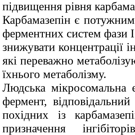
підвищення рівня карбамаз
Карбамазепін є потужни
ферментних систем фази І 
знижувати концентрації ін
які переважно метаболіз
їхнього метаболізму.
Людська мікросомальна е
фермент, відповідальний 
похідних із карбамазепі
призначення інгібітор