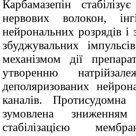
Карбамазепін стабіліз
нервових волокон, ін
нейрональних розрядів і
збуджувальних імпульсі
механізмом дії препара
утворенню натрійзал
деполяризованих нейрон
каналів. Протисудомна
зумовлена зниженням
стабілізацією мем