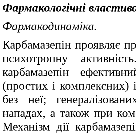
Фармакологічні властив
Фармакодинаміка.
Карбамазепін проявляє пр
психотропну активніс
карбамазепін ефективн
(простих і
комплексних
) 
без неї
;
генералізовани
нападах,
а
також при ком
Механізм дії карбамазеп