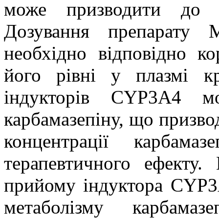
може призводити до р
Дозування препарату М
необхідно відповідно ко
його рівні у плазмі кр
індукторів CYP3A4 мо
карбамазепіну, що призво
концентрації карбама
терапевтичного ефекту
прийому індуктора CYP3
метаболізму карбама