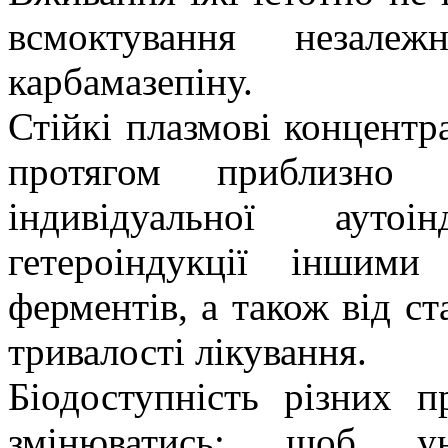
всмоктування незале
карбамазепіну.
Стійкі плазмові концентр
протягом приблизно
індивідуальної аутоі
гетероіндукції іншими
ферментів, а також від ст
тривалості лікування.
Біодоступність різних п
змінюватись; щоб у