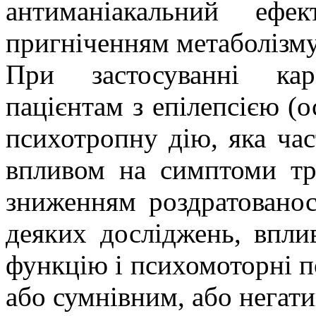
антиманіакальний еф
пригніченням метаболізму
При застосуванні кар
пацієнтам з епілепсією (о
психотропну дію, яка ча
впливом на симптоми три
зниженням роздратованос
деяких
досліджень, вплив
функцію і психомоторні по
або сумнівним, або негат