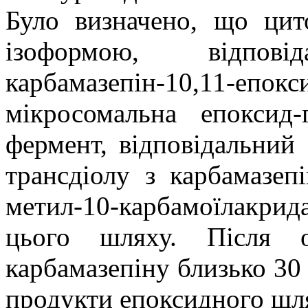
Було визначено, що ци
ізоформою, відпов
карбамазепін-10,11-епок
мікросомальна епоксид-
фермент, відповідальний 
трансдіолу з карбамазепі
метил-10-карбамоїлакри
цього шляху. Після о
карбамазепіну близько 30 
продукти епоксидного шл