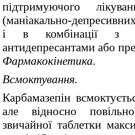
підтримуючого лікува
(маніакально-депресивних)
і в комбінації з не
антидепресантами або пре
Фармакокінетика
.
Всмоктування.
Карбамазепін всмоктуєть
але відносно повільн
звичайної таблетки макс