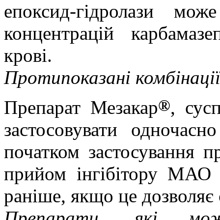
епоксид-гідролази мо
концентрацій карбамазе
крові.
Протипоказані комбінації
®
Препарат Мезакар
, сус
застосовувати одночасн
початком застосування п
прийом інгібітору МАО
раніше, якщо це дозволяє 
Препарати, які мож