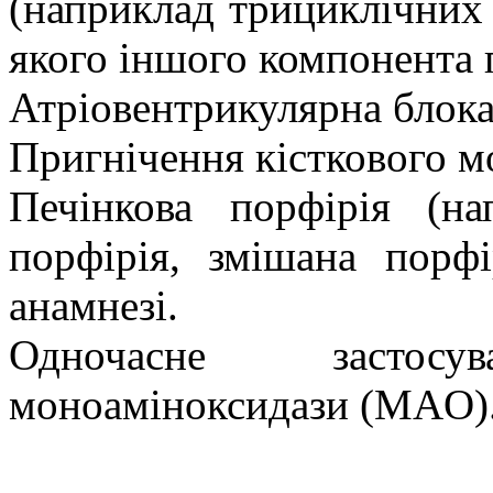
(наприклад трициклічних 
якого іншого компонента 
Атріовентрикулярна блока
Пригнічення кісткового мо
Печінкова порфірія (на
порфірія, змішана порфі
анамнезі.
Одночасне застос
моноаміноксидази (MAO)