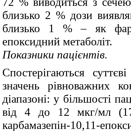
72 % виводиться з сечею
близько 2 % дози виявля
близько 1 % – як фарм
епоксидний метаболіт.
Показники пацієнтів.
Спостерігаються суттєві
значень рівноважних ко
діапазоні: у більшості па
від 4 до 12 мкг/мл (17
карбамазепін-10,11-епок