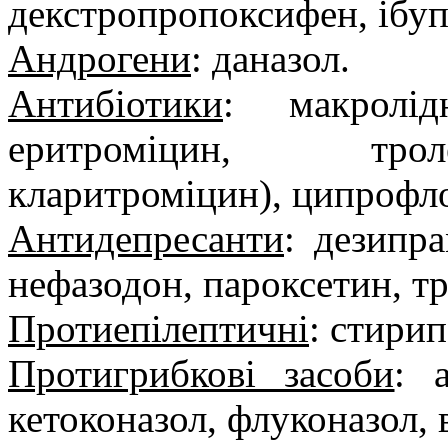
декстропропоксифен, ібу
Андрогени
: даназол.
Антибіотики
: макролід
еритроміцин, трол
кларитроміцин), ципрофл
Антидепресанти
: дезипра
нефазодон, пароксетин, тр
Протиепілептичні
: стирип
Протигрибкові засоби
: 
кетоконазол, флуконазол, 