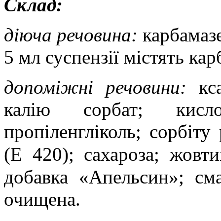
Склад:
діюча речовина:
карбамазе
5 мл суспензії містять ка
допоміжні речовини:
кса
калію сорбат; кисло
пропіленгліколь; сорбіту
(Е 420); сахароза; жовти
добавка «Апельсин»; сма
очищена.