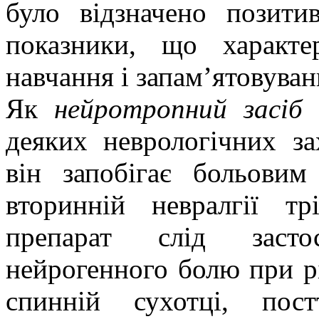
було відзначено позити
показники, що характе
навчання і запам’ятовуван
Як
нейротропний засіб
к
деяких неврологічних за
він запобігає больовим
вторинній невралгії тр
препарат слід засто
нейрогенного болю при рі
спинній сухотці, пост