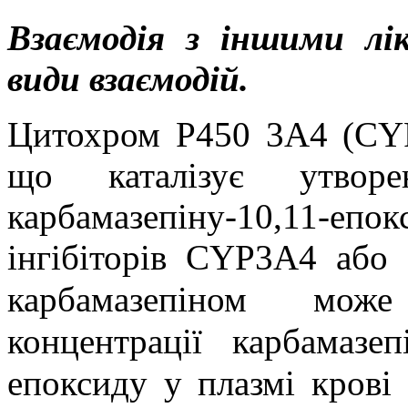
Взаємодія з іншими лі
види взаємодій.
Цитохром Р450 3А4 (CY
що каталізує утворе
карбамазепіну-10,11-епо
інгібіторів CYP3A4 або і
карбамазепіном
може
концентрації карбамазеп
епоксиду
у плазмі крові