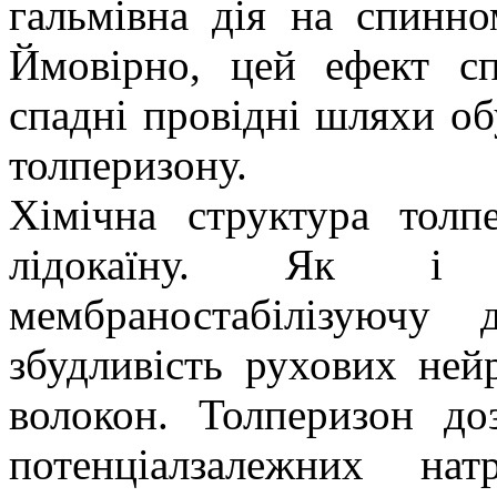
гальмівна дія на спинн
Ймовірно, цей ефект с
спадні провідні шляхи о
толперизону.
Хімічна структура толп
лідокаїну. Як і 
мембраностабілізуючу
ді
збудливість рухових ней
волокон. Толперизон
до
потенціалзалежних нат