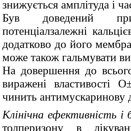
знижується амплітуда і час
Був доведений
пр
потенціалзалежні
кальцієв
додат
ково
до його
мембра
може також гальмувати ви
На довершення до всього
виражені властивості О±
чинить
антимускаринову
д
Клінічна ефективність і 
толперизону в лікува