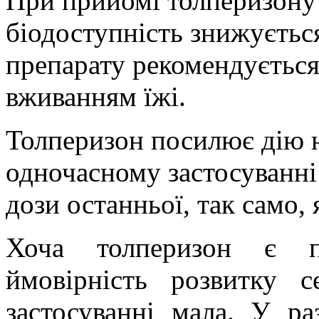
При прийомі толперизону
біодоступність знижуєтьс
препарату рекомендується 
вживанням їжі.
Толперизон посилює дію
одночасному застосуванн
дози останньої, так само,
Хоча толперизон є пр
ймовірність розвитку 
застосуванні мала. У ра