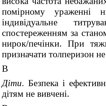
висока частота небажаних
помірному ураженні ни
індивідуальне титр
спостереженням за станом
нирок/печінки. При тяж
призначати толперизон не
В
Діти.
Безпека і ефективн
дітям не вивчені.