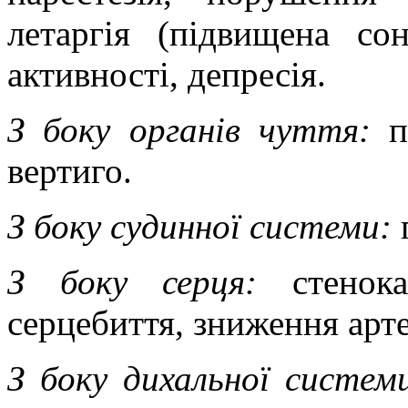
летаргія (підвищена сон
активності, депресія.
З боку органів чуття:
по
вертиго.
З боку судинної системи:
г
З боку серця:
стенокар
серцебиття, зниження арте
З боку дихальної систем