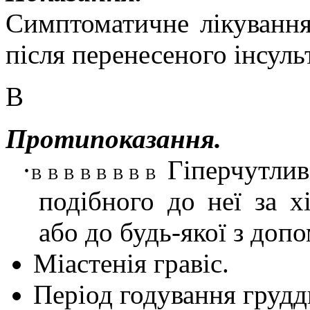
Симптоматичне лікування
після перенесеного інсуль
В
Протипоказання.
·
Гіперчутлив
В В В В В В В В
подібного до неї за 
або до будь-якої з доп
Міастенія гравіс.
Період годування грудд