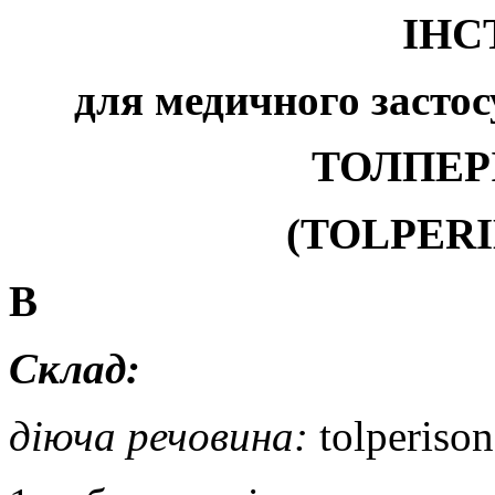
ІНС
для
медичного застос
ТОЛПЕР
(
TOLPERI
В
Склад:
діюча речовина:
tolperiso