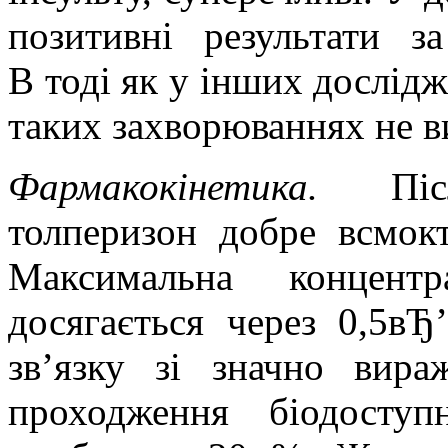
позитивні результати з
В тоді як
у
інших дослідж
таких захворюваннях не в
Фармакокінетика.
Післ
толперизон добре всмок
Максимальна концент
досягається через 0,5вЂ
зв’язку зі значно вир
проходження біодоступ