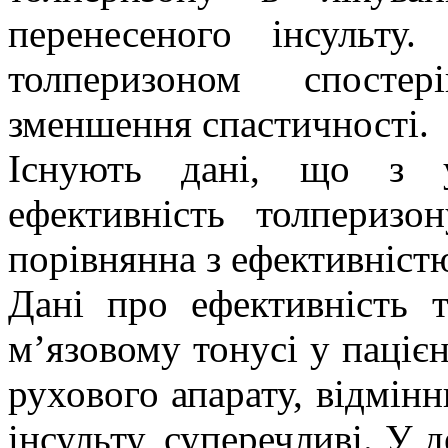
перенесеного інсульту
толперизоном спостер
зменшення
спастичності
.
Існують дані, що з у
ефективність толпериз
порівнянна з ефективніст
Дані про ефективність 
м’язовому тонусі у паціє
рухового апарату, відмінн
інсульту, суперечливі. У 