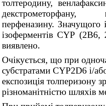
толтеродину
, венлафакси
декстрометорфану
, ме
перфеназину
. Значущого 
ізоферментів
CYP
(2
B
6, 
виявлено.
Очікується, що при одно
субстратами
CYP
2
D
6 і/а
експозиція толперизону з
різноманітністю шляхів м