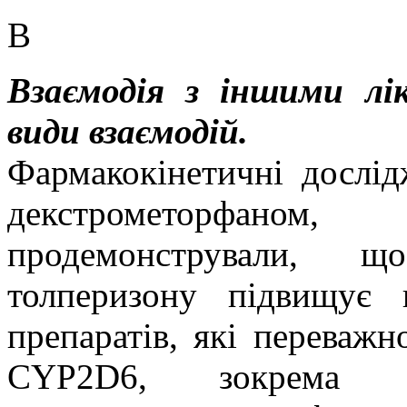
В
Взаємодія з іншими лі
види взаємодій.
Фармакокінетичні дослід
декстрометорфаном
, с
продемонстрували, щ
толперизону підвищує 
препаратів, які переваж
CYP2D6, зокрема 