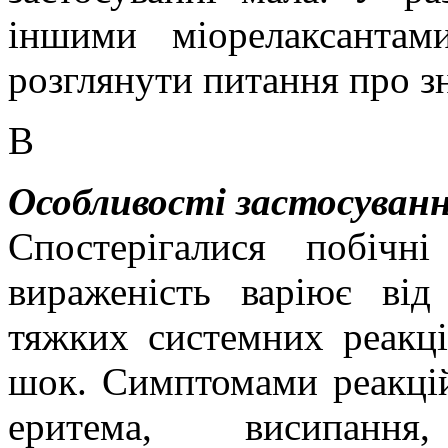
іншими міорелаксантам
розглянути питання про з
В
Особливості застосуванн
Спостерігалися побічні
вираженість варіює ві
тяжких системних реакц
шок. Симптомами реакцій
еритема, висипання