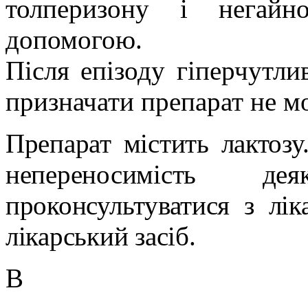
толперизону і негайн
допомогою.
Після епізоду гіперчутли
призначати препарат не м
Препарат містить лактозу
непереносимість де
проконсультуватися з лі
лікарський засіб.
В