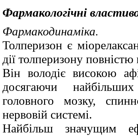
Фармакологічні властиво
Фармакодинаміка.
Толперизон є
міорелакса
дії толперизону повністю
Він володіє високою
аф
досягаючи найбільших
головного мозку, спин
нервовій системі.
Найбільш значущим еф