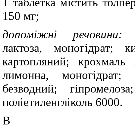
1 таблетка містить толпе
150 мг;
допоміжні речовини
:
лактоза, моногідрат; к
картопляний; крохмаль 
лимонна, моногідрат;
безводний; гіпромелоз
поліетиленгліколь 6000.
В