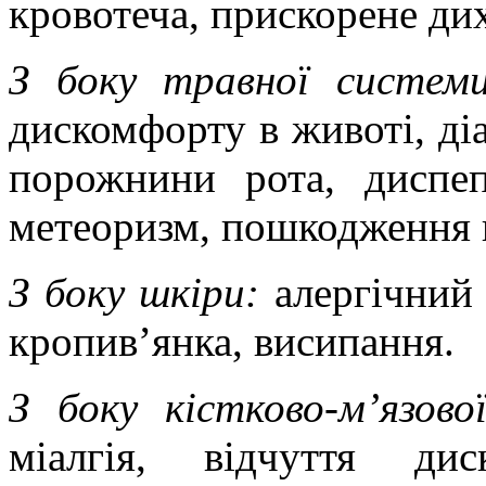
кровотеча, прискорене ди
З боку травної системи
дискомфорту в животі, діа
порожнини рота, диспепс
метеоризм, пошкодження п
З боку шкіри:
алергічний 
кропив’янка, висипання.
З боку кістково-м’язово
міалгія, відчуття дис