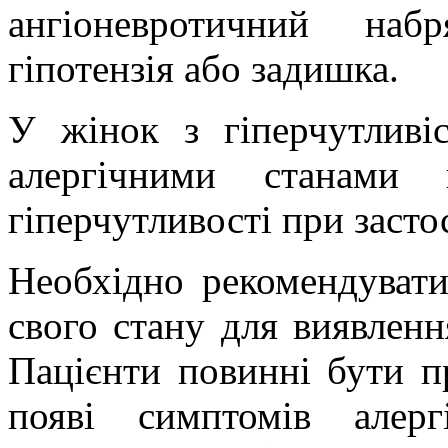
ангіоневротичний набр
гіпотензія або задишка.
У жінок з гіперчутливі
алергічними станами 
гіперчутливості при заст
Необхідно рекомендуват
свого стану для виявленн
Пацієнти повинні бути п
появі симптомів алер