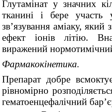
Глутамінат у значних кі
тканині і бере участь 
зв’язування аміаку, який
ефект іонів літію. Вн
виражений нормотимічний
Фармакокінетика.
Препарат добре всмокту
рівномірно розподіляєтьс
гематоенцефалічний бар’єр