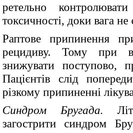
ретельно контролюват
токсичності, доки вага не 
Раптове припинення
пр
рецидиву
. Тому
при в
знижувати
поступово, п
Пацієнтів слід попереди
різкому
припиненні
лікув
Синдром Бругада.
Літі
загострити синдром Бру