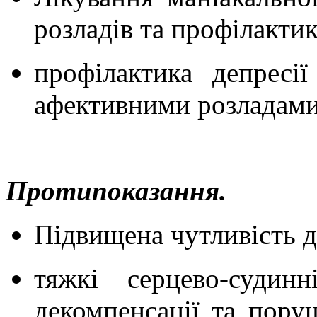
розладів та профілактик
профілактика депресі
афективними розладами
Протипоказання.
Підвищена чутливість д
тяжкі серцево-судин
декомпенсації та пору