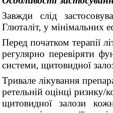
Особливості застосуванн
Завжди слід застосовув
Глюталіт, у мінімальних е
Перед початком терапії лі
регулярно перевіряти фу
системи, щитовидної зало
Тривале лікування
препар
ретельній оцінці ризику
/
к
щитовидної залози
кожн