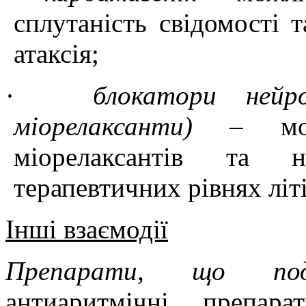
сплутаність свідомості 
атаксія;
·
блокатори нейро
міорелаксанти)
–
м
міорелаксантів
та
н
терапевтичних рівнях
літ
Інші взаємодії
Препарати, що по
антиаритмічні
препар