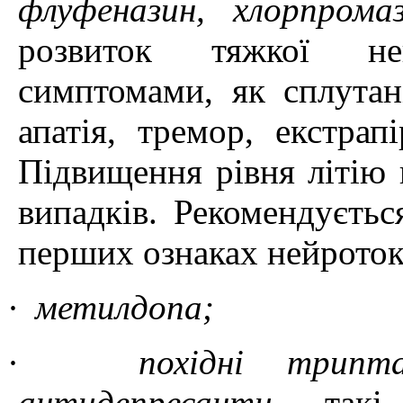
флуфеназин, хлорпром
розвиток тяжкої не
симптомами, як сплутані
апатія, тремор, екстрап
Підвищення рівня літію 
випадків. Рекомендуєтьс
перших ознаках нейроток
·
метилдопа;
·
похідні трипт
антидепресанти
, так