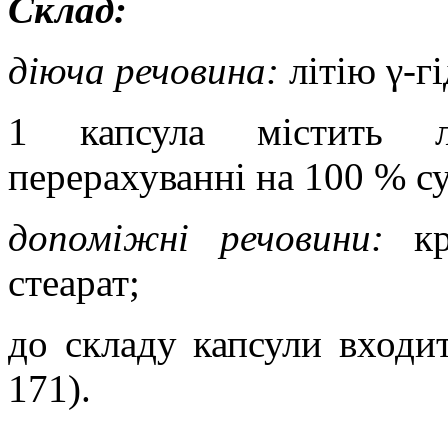
Склад:
діюча речовина:
літію γ-г
1 капсула містить лі
перерахуванні на 100 % с
допоміжні речовини:
к
стеарат;
до складу капсули входит
171).