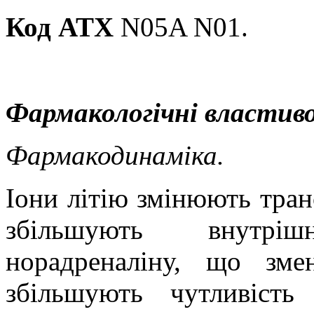
Код АТХ
N05A N01.
Фармакологічні властиво
Фармакодинаміка.
Іони літію змінюють тран
збільшують внутрішн
норадреналіну, що зме
збільшують чутливість