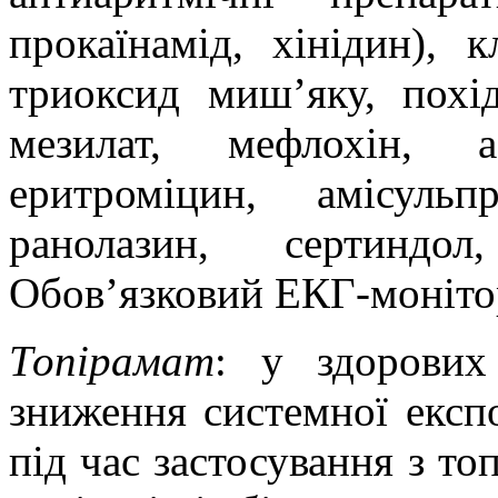
прокаїнамід,
хінідин
),
к
триоксид мишʼяку
,
похі
мезилат
, мефлохін,
а
еритроміцин
,
амісульпр
ранолазин
,
сертиндол
Обов’язковий
ЕКГ-моніто
Топірамат
: у здорових 
зниження системної експ
під час застосування з
то