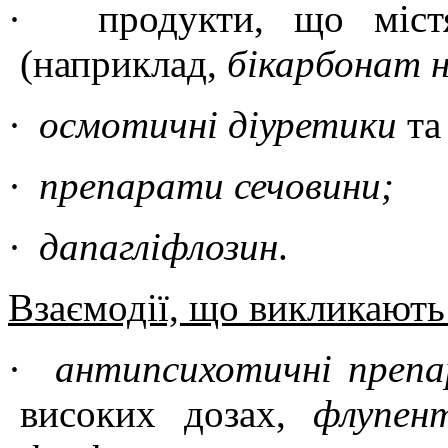
·
продукти, що міст
(
наприклад
,
бікарбонат 
·
осмотичні діуретики
т
·
препарати сечовини;
·
дапагліфлозин
.
Взаємодії, що викликають
·
антипсихотичні преп
високих дозах,
флупент