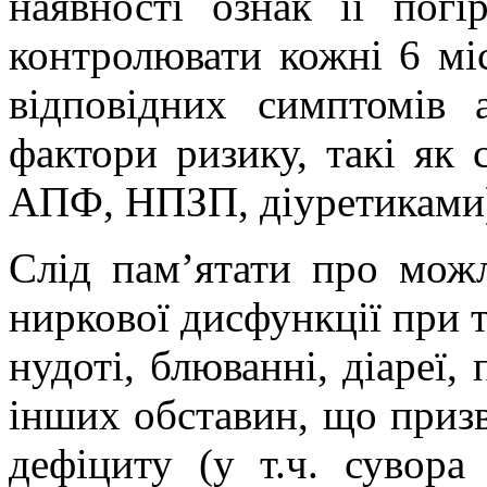
наявності
ознак її погі
контролювати кожні 6 мі
відповідних
симптомів 
фактори ризику
,
такі
як
АПФ
,
НПЗП,
діуретиками
Слід пам’ятати про можл
ниркової дисфункції при т
нудоті, блюванні, діареї, 
інших обставин, що призв
дефіциту (у т.ч. сувора