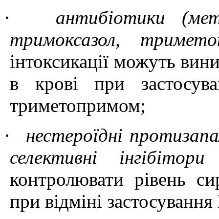
·
антибіотики
(
мет
тримоксазол,
тримето
інтоксикації
можуть
вини
в крові
при
застосув
триметопримом
;
·
нестероїдні протизап
селективні
інгібітор
контролювати
рівень си
при відміні застосування