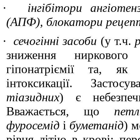
·
інгібітори
ангіоте
(
АПФ),
блокатори рецепт
·
сечогінні засоби
(
у
т.ч.
зниження
ниркового
гіпонатріємії
та, як н
інтоксикації
.
Застосув
тіазидних
)
є небезпеч
Вважається, що
петл
фуросемід
і
буметанід
)
м
рівня літію в крові
;
пере