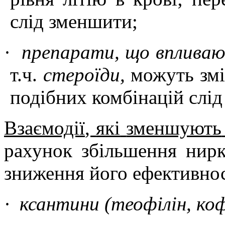
слід зменшити
;
·
препарати, що вплива
т.ч.
стероїди,
можуть
зм
подібних комбінацій слід
Взаємодії
,
які
зменшують
рахунок збільшення
нирк
зниження
його
ефективнос
·
ксантини (
теофілін, коф