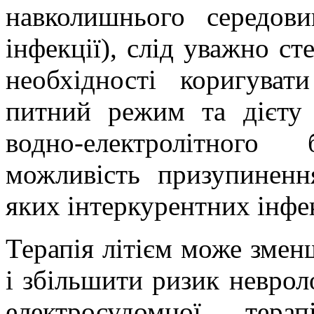
навколишнього середов
інфекції), слід уважно ст
необхідності коригуват
питний режим та дієту 
водно-електролітного
можливість призупиненн
яких інтеркурентних інфе
Терапія літієм може змен
і збільшити ризик неврол
електросудомної тер