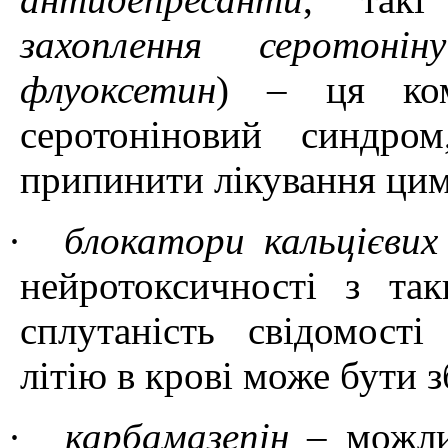
захоплення серотоніну
флуоксетин
) – ця ком
серотоніновий синдро
припинити лікування цим
·
блокатори кальцієвих
нейротоксичності з так
сплутаність свідомості
літію в крові може бути 
·
карбамазепін
– можлив