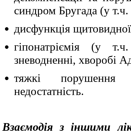
синдром Бругада (у т.ч.
дисфункція щитовидної
гіпонатріємія (у т.ч
зневодненні, хворобі Ад
тяжкі порушення 
недостатність.
Взаємодія з іншими лі