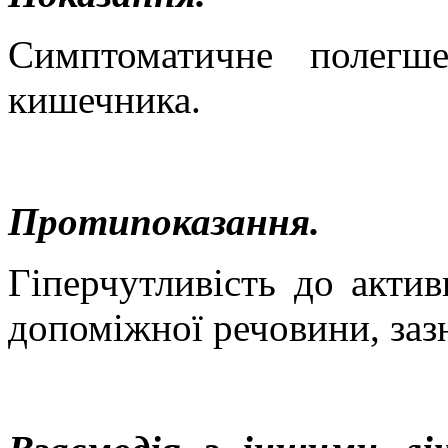
С
имптоматичне
полег
кишечника
.
Протипоказання.
Гіперчутливість до актив
допоміжної речовини, зазн