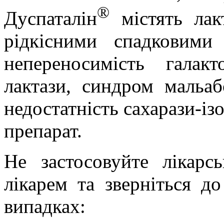
®
Дуспаталін
містять лакт
рідкісними спадковими
непереносимість галак
лактази, синдром мальаб
недостатність сахарази-із
препарат.
Не застосовуйте лікарсь
лікарем та зверніться д
випадках: