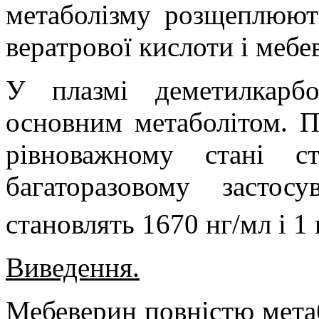
метаболізму розщеплюють
вератрової кислоти і мебе
У плазмі деметилкарбо
основним метаболітом. 
рівноважному стані с
багаторазовому застос
становлять 1670 нг/мл і 1
Виведення.
Мебеверин повністю метаб