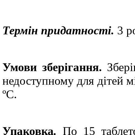
Термін придатності.
3 р
Умови зберігання.
Збері
недоступному для дітей м
ºС.
Упаковка
.
По 1
5
таблет