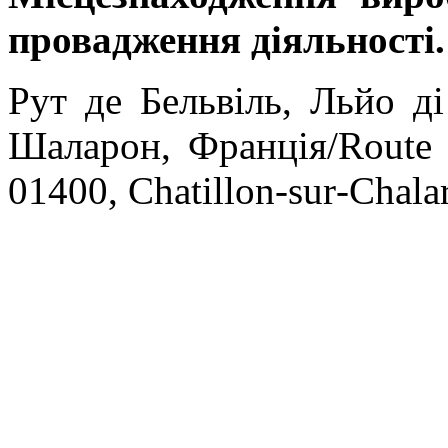
провадження діяльності
.
Рут де Бельвіль, Льйо д
Шаларон, Франція/
Route
01400,
Chatillon
-
sur
-
Chala