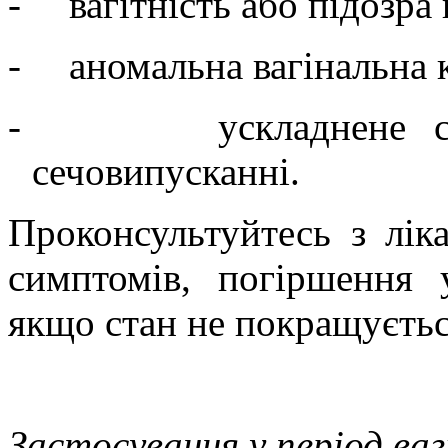
-
вагітність або підозра 
-
аномальна вагінальна 
-
ускладнене 
сечовипусканні.
Проконсультуйтесь з лік
симптомів, погіршення
якщо стан не покращується
Застосування у період ва