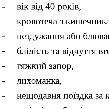
-
вік від 40 років,
-
кровотеча
з кишечника
-
нездужання або блюва
-
блідість та відчуття вт
-
тяжкий запор,
-
лихоманка,
-
нещодавня поїздка за 