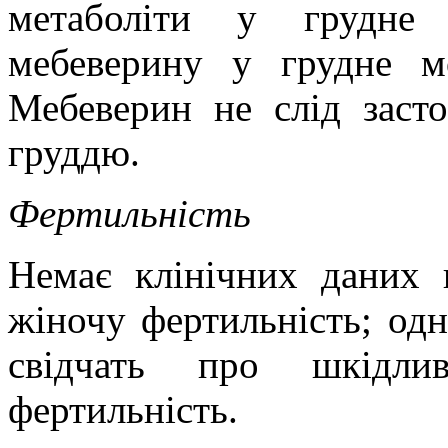
метаболіти у грудне
мебеверину у грудне м
Мебеверин не слід засто
груддю.
Фертильність
Немає клінічних даних 
жіночу фертильність; од
свідчать про шкідли
фертильність.