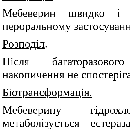
Мебеверин швидко і 
пероральному застосуванн
Розподіл
.
Після багаторазовог
накопичення не спостеріга
Біотрансформація.
Мебеверину гідро
метаболізується естер