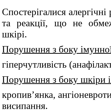
Спостерігалися алергічні 
та
реакції, що не обме
шкірі.
Порушення з боку імунної
гіперчутливість (анафілакт
Порушення з боку шкіри і
кропив’янка, ангіоневрот
висипання.