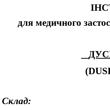
ІНС
для медичного застос
ДУС
(DUS
Склад
: