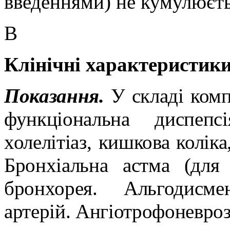
введеннями
) не
кумул
юєт
В
Клінічні характеристики
Показання.
У складі комп
функціональна диспеп
холелітіаз
, кишкова коліка
Бронхіальна астма (для
бронхорея
.
Альгодисме
артерій.
Ангіотрофоневро