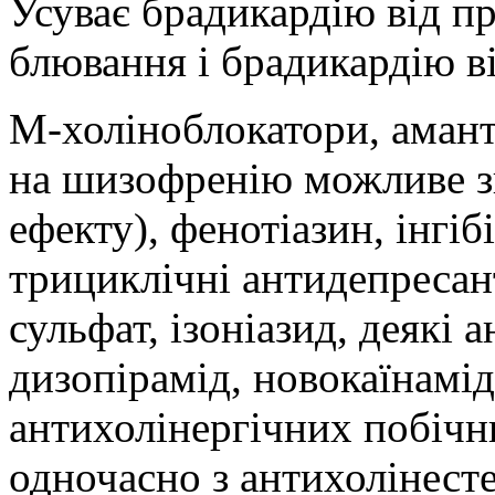
Усуває брадикардію від п
блювання і брадикардію в
М-
холіноблокатори
,
аман
на шизофренію можливе 
ефекту), фенотіазин
, інгі
трициклічні
антидепресан
сульфат, ізоніазид
, деякі 
дизопірамід
,
новокаїнамід
антихолінергічних
побічни
одночасно з
антихолінест