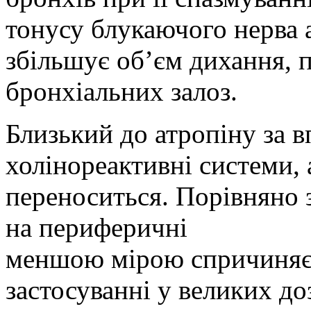
тонусу блукаючого нерва
збільшує об’єм
дихання, п
бронхіальних залоз.
Близький до атропіну за 
хол
і
нореактивн
і
системи, 
переноситься. Порівняно 
на периферичні
меншою мірою спричиняє 
застосуванні
у великих доз