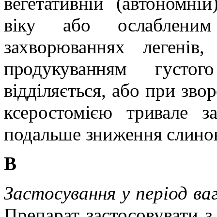
вегетативній (автономній
віку або ослаблени
захворюваннях
легенів
,
продукуванням густо
відділяється, або при звор
ксеростомією тривале з
подальше зниження слино
В
Застосування у період ва
Препарат застосовувати з