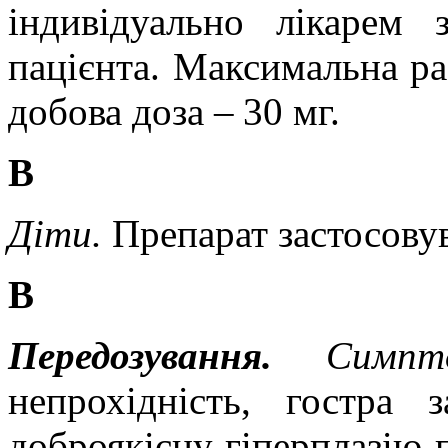
індивідуально лікарем 
пацієнта. Максимальна р
добова доза
–
30 мг.
В
Діти.
Препарат застосовув
В
Передозування.
Симп
непрохідність, гостра 
доброякісну гіперплазію п