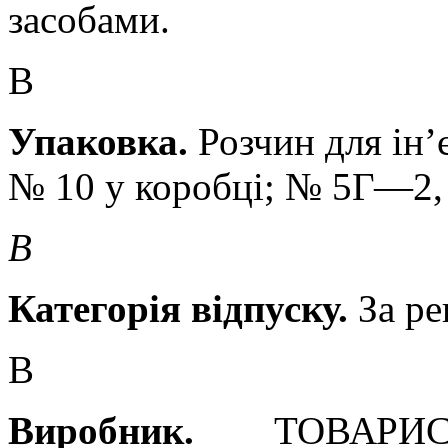
засобами.
В
Упаковка.
Розчин для ін’
№ 10 у коробці; № 5
Г—
2,
В
Категорія відпуску.
За ре
В
Виробник
.
ТОВАР