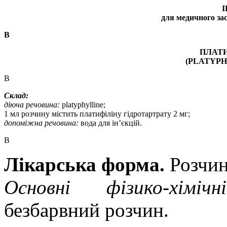
І
для медичного зас
В
ПЛАТИ
(PLATYP
В
Склад:
діюча речовина:
p
latyphylline
;
1
мл
розчину містить
платифіліну
г
і
дротартрат
у 2 мг;
допоміжна речовина:
вода для ін’єкцій.
В
Лікарська форма.
Розчи
Основні фізико-хіміч
безбарвний розчин.