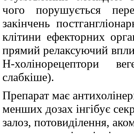
чого порушується пере
закінчень постгангліонар
клітини
ефекторних
орга
прямий
релаксуючий
впли
Н-холінорецептори вег
слабкіше
).
Препарат має
антихолінер
менших дозах інгібує сек
залоз, потовиділення
, ако