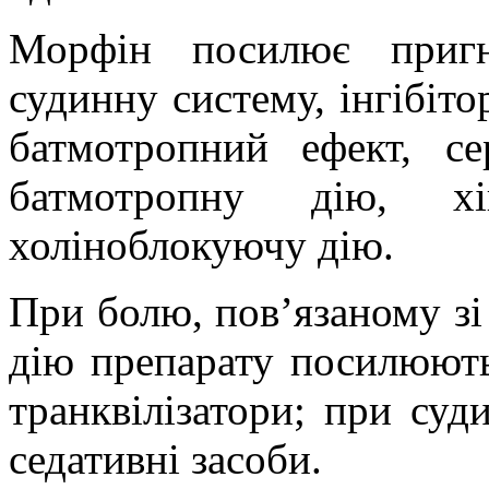
Морфін посилює
приг
судинну систему, інгібі
батмотропний
ефект, се
батмотропну
дію, х
холіноблокуючу
дію.
При болю, пов’язаному зі
дію препарату посилюют
транквілізатори; при суд
седативні
засоби.