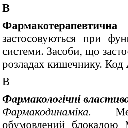
В
Фармакотерапевтичн
застосовуються при фун
системи. Засоби, що заст
розладах кишечнику. Код
В
Фармакологічні властиво
Фармакодинаміка.
М
обумовлений блокадою М