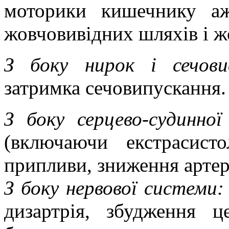
моторики кишечнику а
жовчовивідних шляхів і ж
З боку нирок і сечовив
затримка сечовипускання.
З боку серцево-судинно
(включаючи екстрасисто
припливи, зниження артер
З боку нервової системи:
дизартрія, збудження ц