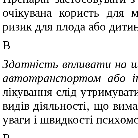
очікувана користь для 
ризик для плода або дити
В
Здатність впливати на шв
автотранспортом або і
лікування слід утримуват
видів діяльності, що вим
уваги і швидкості психом