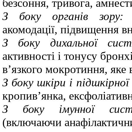
безсоння, тривога,
амнест
З боку органів зору:
м
акомодації, підвищення в
З боку дихальної сис
активності і тонусу бронх
в’язкого мокротиння, яке
З боку шкіри і підшкірної
кропив’янка, ексфоліатив
З боку імунної си
(включаючи анафілактичн