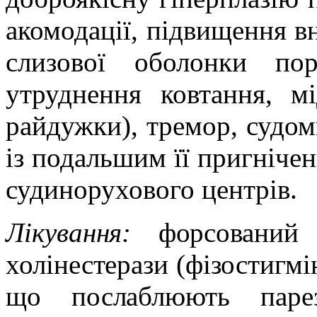
акомодації, підвищення в
слизової оболонки по
утруднення
ковтання, мі
райдужки
), тремор, судо
із
подальшим
її пригніче
судинорухового
центрів.
Лікування:
форсований д
холінестерази
(фізостигмі
що послаблюють паре