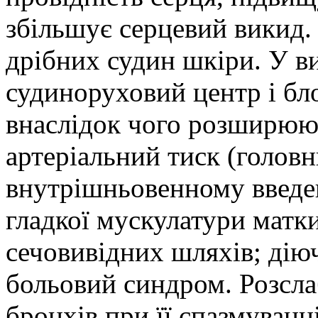
збільшує серцевий
викид.
дрібних
судин
шкіри. У ви
судиноруховий
центр і бл
внаслідок
чого розширюют
артеріальний тиск
(головн
внутрішньовенному введе
гладкої мускулатури матки
сечовивідних шляхів
; ді
больовий синдром. Розсла
бронхів при її
спазмуванн