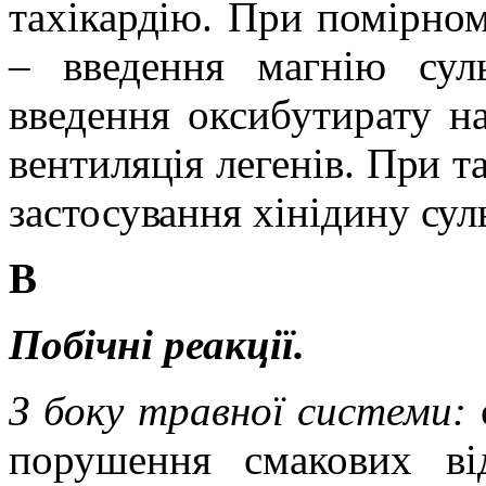
тахікардію. При помірном
– введення
магнію суль
введення
оксибутирату
на
вентиляція
легенів
. При т
застосування
хінідину
сул
В
Побічні реакції.
З боку травної системи:
порушення смакових від