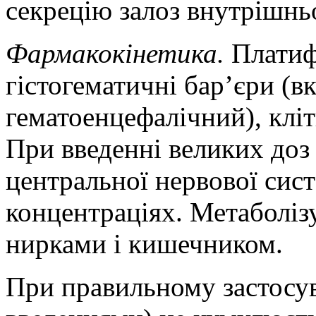
секрецію залоз внутрішньо
Фармакокінетика
.
Платиф
гістогематичні
бар’єри (в
гематоенцефалічний
), клі
При введенні
великих доз 
центральної нервової сис
концентраціях. Метаболізу
нирками
і кишечником.
При правильному застосув