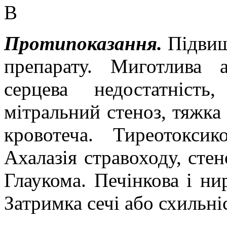
В
Протипоказання.
Підвищ
препарату. Миготлива а
серцева недостатніст
мітральний стеноз, тяжка 
кровотеча. Тиреотоксик
Ахалазія стравоходу, стен
Глаукома. Печінкова і нир
Затримка сечі або схильні