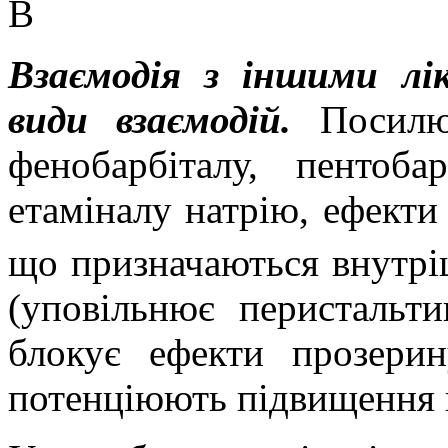
В
Взаємодія з іншими лі
види взаємодій.
Посил
фенобарбіталу,
пентобар
етаміналу
натрію, ефекти
що призначаються внутрі
(уповільнює
перистальтик
блокує ефекти прозери
потенціюють підвищення