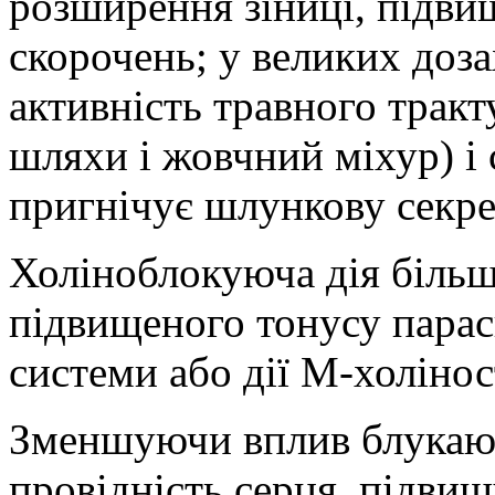
розширення зіниці, підви
скорочень; у великих доз
активність травного трак
шляхи
і жовчний міхур
) 
пригнічує
шлункову секре
Холіноблокуюча
дія більш
підвищеного тонусу пара
системи або дії М-
холіно
Зменшуючи вплив блука
провідність серця, підвищ