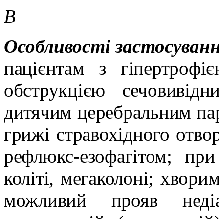
В
Особливості застосуван
пацієнтам з гіпертрофі
обструкцією сечовивід
дитячим церебральним пар
грижі стравохідного отво
рефлюкс-езофагітом; пр
коліті, мегаколоні; хворим
можливий прояв
неді