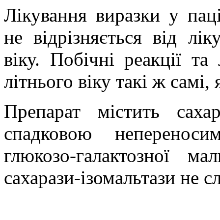
Лікування виразки у паці
не відрізняється від лі
віку. Побічні реакції та
літнього віку такі ж самі, 
Препарат містить саха
спадковою непереноси
глюкозо-галактозної ма
сахарази-ізомальтази не с