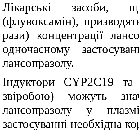
Лікарські засоби, 
(флувоксамін), призводят
рази) концентрації ланс
одночасному застосува
лансопразолу.
Індуктори CYP2С19 та
звіробою) можуть зна
лансопразолу у плазм
застосуванні необхідна ко