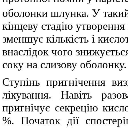
оболонки шлунка. У таки
кінцеву стадію утворення
зменшує кількість і кисло
внаслідок чого знижуєть
соку на слизову оболонку.
Ступінь пригнічення виз
лікування. Навіть раз
пригнічує секрецію кисл
%. Початок дії спостері