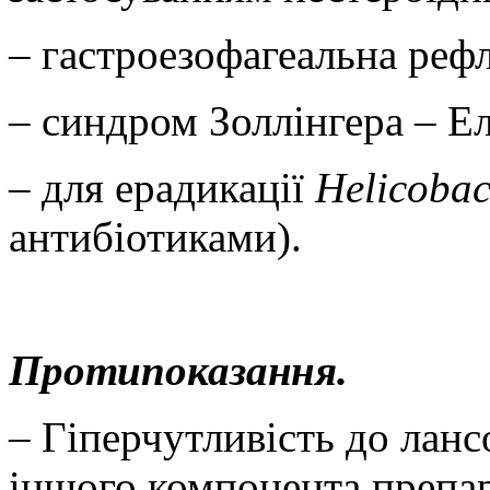
– гастроезофагеальна реф
– синдром Золлінгера
–
Ел
– для ерадикації
Helicobac
антибіотиками).
Протипоказання.
– Гіперчутливість до ланс
іншого компонента препар