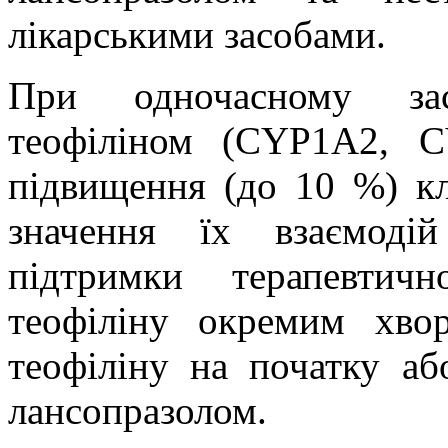
лікарськими засобами.
При одночасному зас
теофіліном (CYP1А2, C
підвищення (до 10 %) клі
значення їх взаємодій
підтримки терапевтич
теофіліну окремим хво
теофіліну на початку аб
лансопразолом.