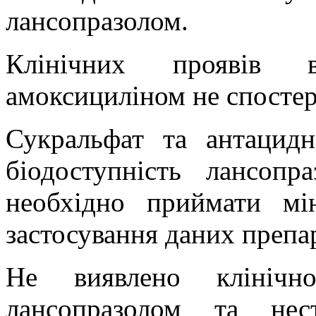
лансопразолом.
Клінічних проявів в
амоксициліном не спостер
Сукральфат та антацид
біодоступність лансопр
необхідно приймати мі
застосування даних препар
Не виявлено клінічн
лансопразолом та нес