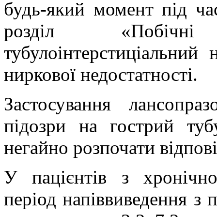
будь-який момент під час
розділ «Побічні
тубулоінтерстиціальний
ниркової недостатності.
Застосування лансопра
підозри на гострий туб
негайно розпочати відпові
У пацієнтів з хронічн
період напіввиведення з п