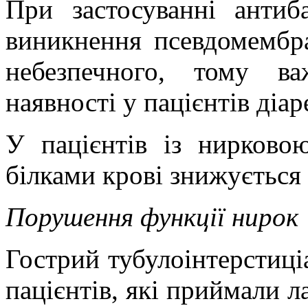
При застосуванні антиб
виникнення псевдомембра
небезпечного, тому в
наявності у пацієнтів діаре
У пацієнтів із нирковою
білками крові знижується 
Порушення функції нирок
Гострий тубулоінтерстиц
пацієнтів, які приймали л