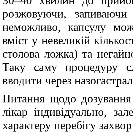
30–40 хвилин до прийо
розжовуючи, запиваюч
неможливо, капсулу мож
вміст у невеликій кількос
столова ложка) та негай
Таку саму процедуру с
вводити через назогастрал
Питання щодо дозування 
лікар індивідуально, зал
характеру перебігу захво