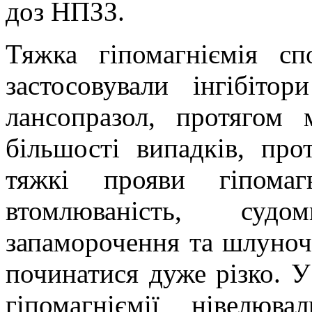
доз НПЗЗ.
Тяжка гіпомагніємія спо
застосовували інгібіто
лансопразол, протягом 
більшості випадків, пр
тяжкі прояви гіпомаг
втомлюваність, судо
запаморочення та шлуноч
починатися дуже різко. У
гіпомагніємії нівелюва