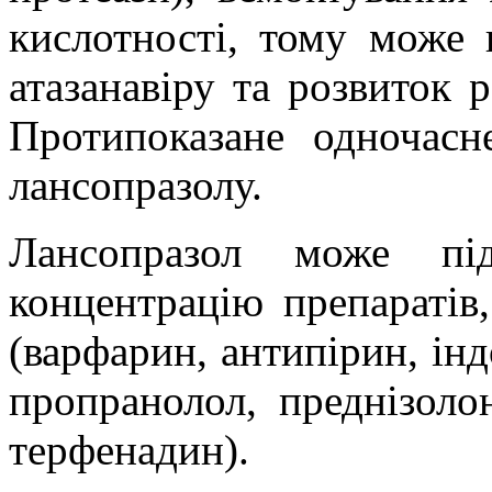
кислотності, тому може 
атазанавіру та розвиток р
Протипоказане одночасне
лансопразолу.
Лансопразол може пі
концентрацію препараті
(варфарин, антипірин, інд
пропранолол, преднізоло
терфенадин).