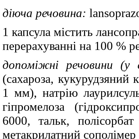
діюча речовина:
lansopraz
1
капсула містить лансопра
перерахуванні на 100 % р
допоміжні речовини (у 
(сахароза, кукурудзяний 
1 мм
),
натрію лаурилсуль
гіпромелоза (гідроксипр
6000, тальк, полісорбат
метакрилатний сополімер 