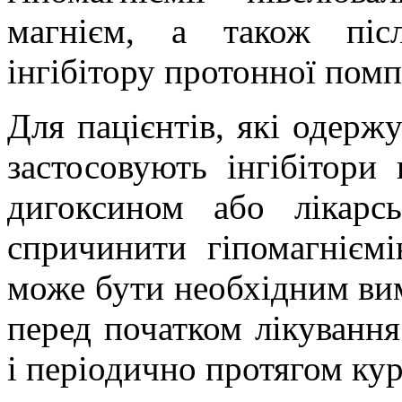
магнієм, а також піс
інгібітору протонної помп
Для пацієнтів, які одерж
застосовують інгібітори
дигоксином або лікар
спричинити гіпомагніємі
може бути необхідним ви
перед початком лікування
і періодично протягом кур