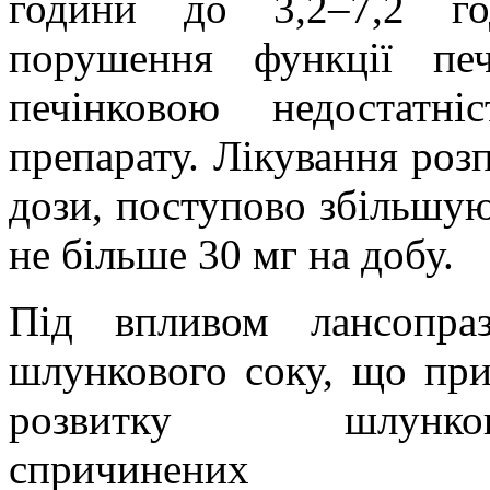
години до 3,2
–
7,2 г
порушення функції пе
печінковою недостатн
препарату.
Лікування розп
дози, поступово збільшую
не більше 30 мг на добу.
Під впливом лансопраз
шлункового соку, що при
розвитку шлунков
спричинених