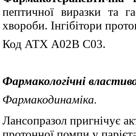
пептичної виразки та га
хвороби. Інгібітори прот
Код АТХ А02В С03.
Фармакологічні властиво
Фармакодинаміка.
Лансопразол пригнічує ак
протонної помпи у парієт