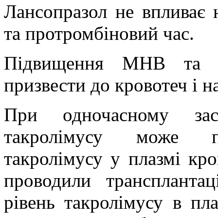
Лансопразол не впливає 
та протромбіновий час.
Підвищення МНВ та п
призвести до кровотеч і на
При одночасному заст
такролімусу може пі
такролімусу у плазмі кро
проводили транспланта
рівень такролімусу в пла