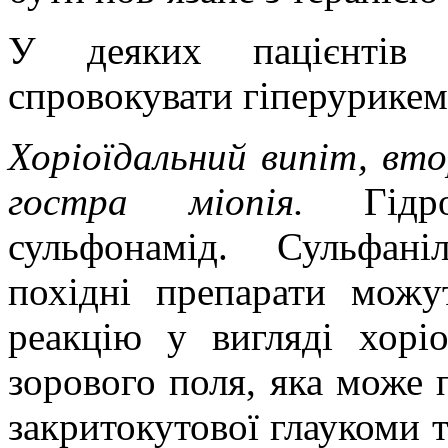
У деяких пацієнтів 
спровокувати гіперурикем
Хоріоїдальний випіт, вт
гостра міопія.
Гід
сульфонамід. Сульфані
похідні препарати можу
реакцію
у вигляді хорі
зорового поля, яка може 
закритокутової глаукоми т