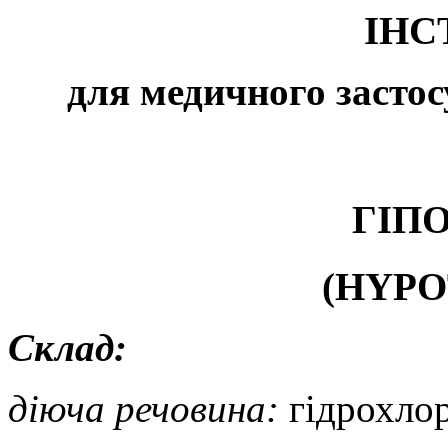
ІНС
для медичного застос
ГІП
(HYPO
Склад:
діюча речовина:
гідрохлор