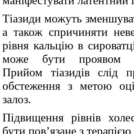
маніфестувати латентний 
Тіазиди можуть зменшува
а також спричиняти нев
рівня кальцію в сироватці
може бути проявом ла
Прийом тіазидів слід 
обстеження з метою оц
залоз.
Підвищення рівнів холе
бути пов’язане з терапією