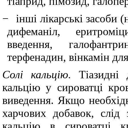
тіаприд, пімозид, галопе
−
інші лікарські засоби 
дифеманіл, еритромі
введення, галофантри
терфенадин, вінкамін дл
Солі кальцію.
Тіазидні
кальцію у сироватці кро
виведення. Якщо необхід
харчових добавок, слід 
кальцію в сироватці к