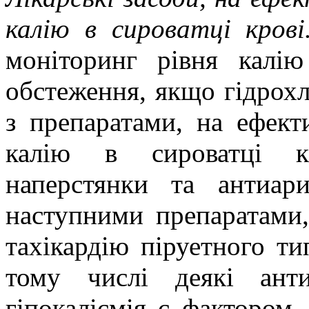
калію в сироватці кров
моніторинг рівня калі
обстеження, якщо гідрох
з препаратами, на ефект
калію в сироватці кр
наперстянки та антиари
наступними препаратами
тахікардію піруетного ти
тому числі деякі анти
гіпокаліємія є фактором,