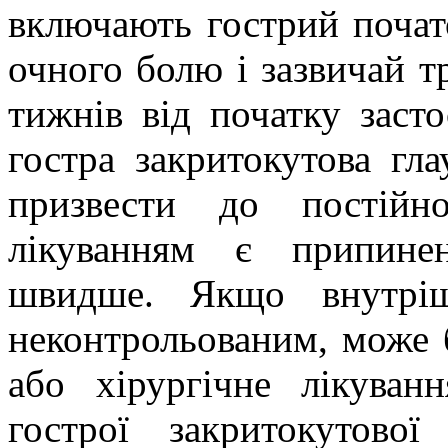
включають гострий почат
очного болю і зазвичай т
тижнів від початку засто
гостра закритокутова гл
призвести до постійн
лікуванням є припине
швидше. Якщо внутріш
неконтрольованим, може 
або хірургічне лікуван
гострої закритокутово