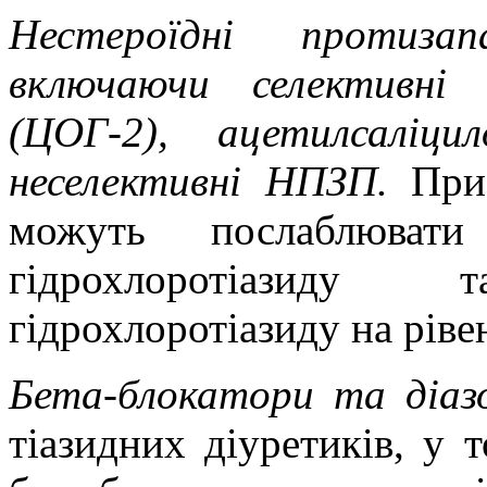
Нестероїдні протиза
включаючи селективні і
(ЦОГ-2), ацетилсаліц
неселективні НПЗП.
При
можуть послаблювати 
гідрохлоротіазид
гідрохлоротіазиду на рівен
Бета-блокатори та діаз
тіазидних діуретиків, у т