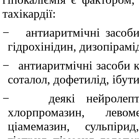
тахікардії:
−
антиаритмічні засоби
гідрохінідин, дизопірамід
−
антиаритмічні засоби к
соталол, дофетилід, ібути
−
деякі нейролепт
хлорпромазин, левоме
ціамемазин, сульпірид