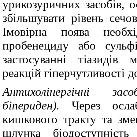
урикозуричних засобів, о
збільшувати рівень сечов
Імовірна поява необх
пробенециду або сульф
застосуванні тіазидів
реакцій гіперчутливості д
Антихолінергічні зас
біпериден).
Через осла
кишкового тракту та зме
шлунка біодоступність