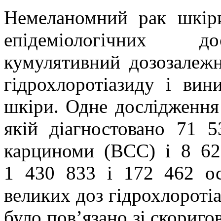
Немеланомний рак шкіри
епідеміологічних дос
кумулятивний дозозалежн
гідрохлоротіазиду і ви
шкіри
. Одне дослідження
якій діагностовано 71 5
карциноми (ВСС) і 8 62
1 430 833 і 172 462 ос
великих доз гідрохлороті
було пов’язано зі скориг