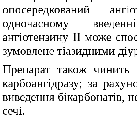
опосередкований анг
одночасному введенн
ангіотензину ІІ може спо
зумовлене тіазидними діу
Препарат також чинить 
карбоангідразу; за раху
виведення бікарбонатів, 
сечі.