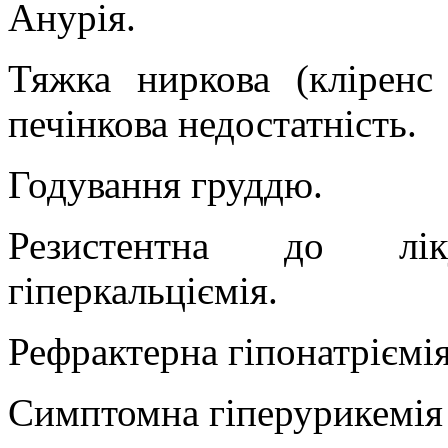
Анурія.
Тяжка ниркова (кліренс
печінкова недостатність.
Годування груддю.
Резистентна до лік
гіперкальціємія.
Рефрактерна гіпонатріємія
Симптомна гіперурикемія 