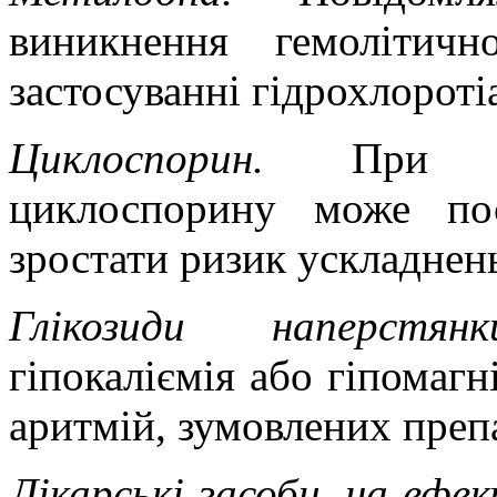
виникнення гемолітич
застосуванні гідрохлороті
Циклоспорин.
При о
циклоспорину може пос
зростати ризик ускладнень
Глікозиди наперст
гіпокаліємія або гіпомаг
аритмій, зумовлених преп
Лікарські засоби, на ефе