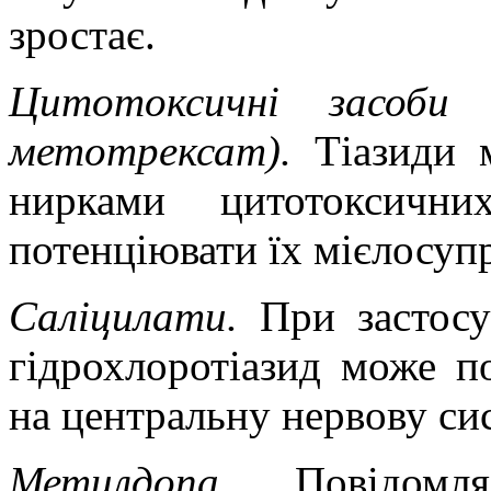
зростає.
Цитотоксичні засоби 
метотрексат).
Тіазиди 
нирками цитотоксични
потенціювати їх мієлосуп
Саліцилати.
При застосу
гідрохлоротіазид може п
на центральну нервову си
Метилдопа.
Повідом