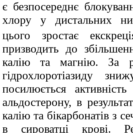
є безпосереднє блокуванн
хлору у дистальних ни
цього зростає екскреці
призводить до збільшен
калію та магнію. За р
гідрохлоротіазиду зни
посилюється активність
альдостерону, в результа
калію та бікарбонатів з с
в сироватці крові. Ре