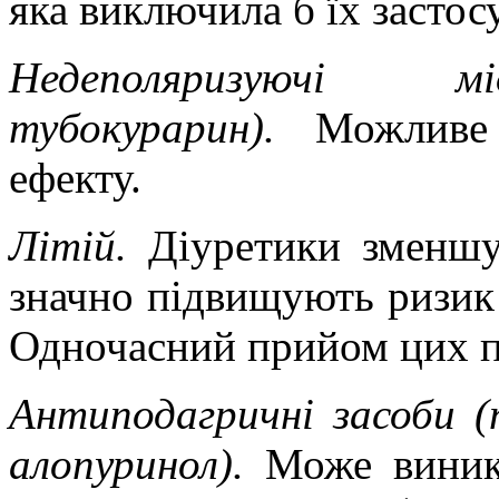
яка виключила б їх застос
Недеполяризуючі мі
тубокурарин).
Можливе
ефекту.
Літій.
Діуретики зменшу
значно підвищують ризик 
Одночасний прийом цих пр
Антиподагричні засоби (
алопуринол).
Може виник