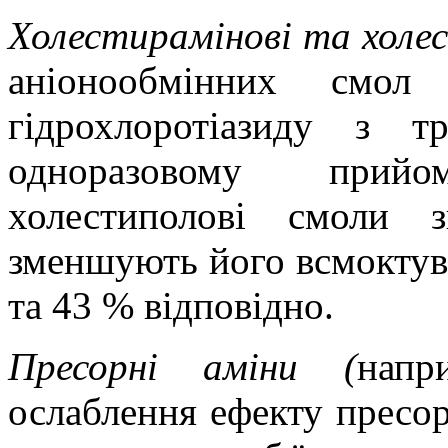
Холестирамінові та холе
аніонообмінних смол 
гідрохлоротіазиду з т
одноразовому прийо
холестиполові смоли з
зменшують його всмоктува
та 43 % відповідно.
Пресорні аміни (
напр
ослаблення ефекту пресор