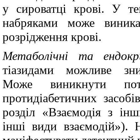
у сироватці крові. У т
набряками може виника
розрідження крові.
Метаболічні та ендок
тіазидами можливе зни
Може виникнути пот
протидіабетичних засобів
розділ
«
Взаємодія з інш
інші види вза
ємодій»). 