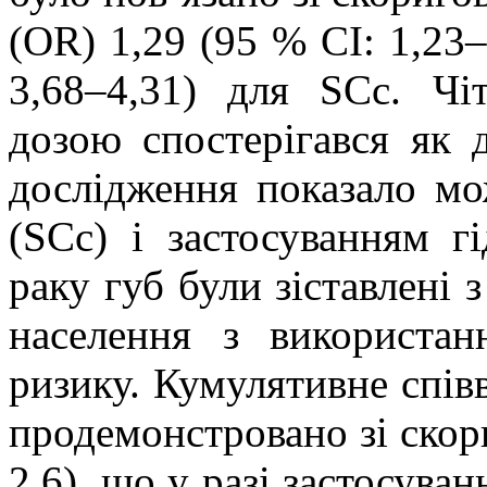
(OR) 1,29 (95 % CI: 1,23–
3,68–4,31) для SCc. Чі
дозою спостерігався як 
дослідження показало мо
(SCс) і застосуванням г
раку губ були зіставлені
населення з використанн
ризику. Кумулятивне спів
продемонстровано зі скор
2,6), що у разі застосува