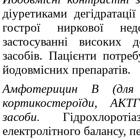
діуретиками дегідратаці
гострої ниркової нед
застосуванні високих 
засобів. Пацієнти потреб
йодовмісних препаратів.
Амфотерицин В (для п
кортикостероїди, АКТ
засоби.
Гідрохлоро
електролітного балансу, п