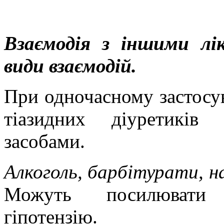
Взаємодія з іншими лі
види вза
ємодій.
При одночасному застосув
тіазидних діуретиків
засобами.
Алкоголь, барбітурати, 
Можуть посилювати о
гіпотензію.