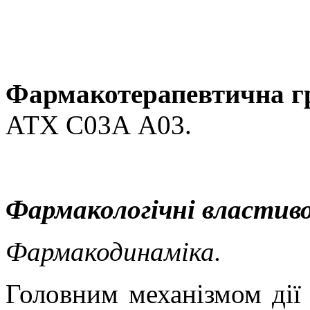
Фармакотерапевтична г
АТХ С03А А03.
Фармакологічні властиво
Фармакодинаміка.
Головним механізмом ді