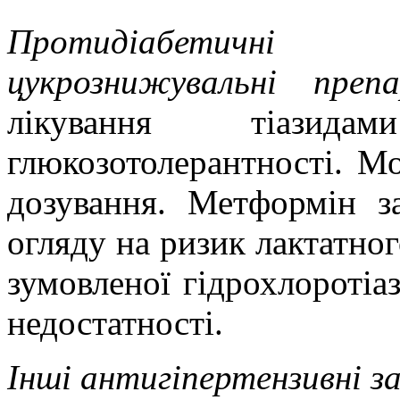
Протидіабетичні 
цукрознижувальні пре
лікування тіазид
глюкозотолерантності. М
дозування. Метформін з
огляду на ризик лактатно
зумовленої гідрохлоротіа
недостатності.
Інші антигіпертензивні з