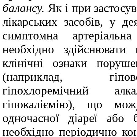
балансу.
Як і при застосу
лікарських засобів, у д
симптомна артеріальна
необхідно здійснювати
клінічні ознаки поруше
(наприклад, гіпов
гіпохлоремічний алк
гіпокаліємію), що мо
одночасної діареї або 
необхідно періодично кон