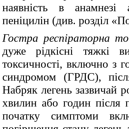
наявність в анамнезі 
пеніцилін (див. розділ «По
Гостра респіраторна то
дуже рідкісні тяжкі ви
токсичності, включно з г
синдромом (ГРДС), післ
Набряк легень зазвичай р
хвилин або годин після 
початку симптоми вкл
погіршення стану легень 