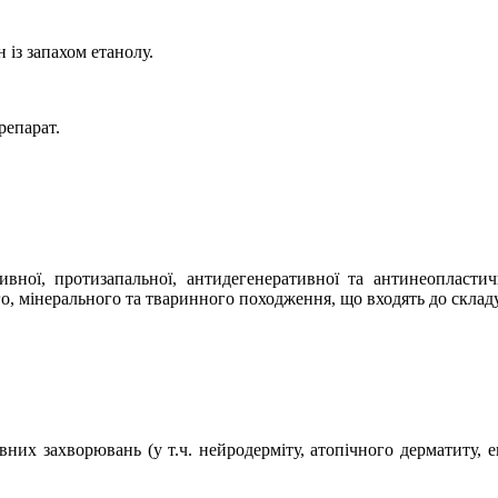
 із запахом етанолу
.
епарат.
ивної, протизапальної, антидегенеративної та антинеопластич
, мінерального та тваринного походження, що входять до складу
их захворювань (у т.ч. нейродерміту, атопічного дерматиту, ек