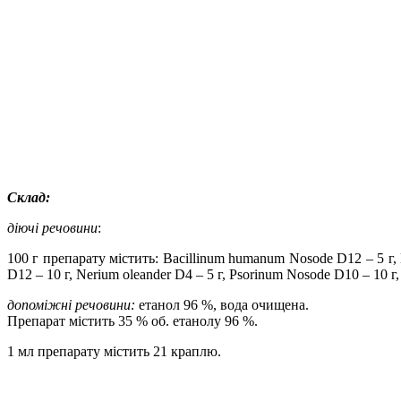
Склад:
діючі речовини
:
100 г
препарату містить:
Bacillinum
humanum
Nosode
D
12
–
5 г
,
D
12 –
10 г
,
Nerium
oleander
D
4 –
5 г
,
Psorinum
Nosode
D
10 –
10 г
допоміжн
і
речовин
и
:
етанол
96 %
, вода очищена.
Препарат містить 35 % об. етанолу
96 %
.
1 мл препарату містить 2
1
краплю.