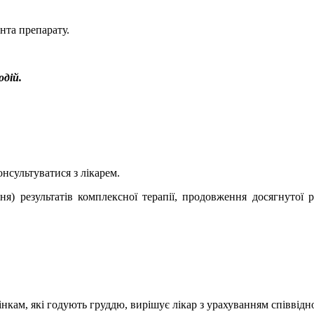
нта препарату.
одій.
нсультуватися з лікарем.
ня) результатів комплексної терапії, продовження досягнутої
нкам, які годують груддю, вирішує лікар з урахуванням співвід