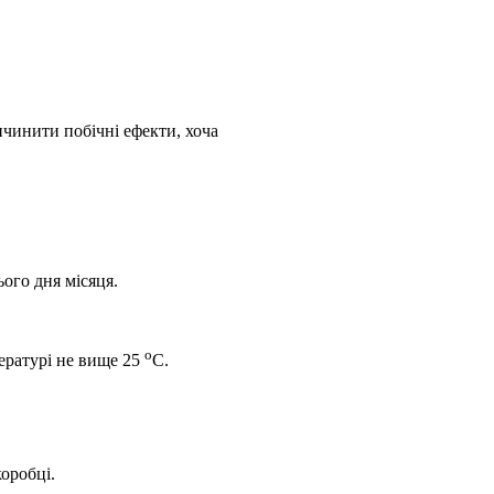
ичинити побічні ефекти, хоча
ого дня місяця.
о
пературі не вище 25
С.
оробці.