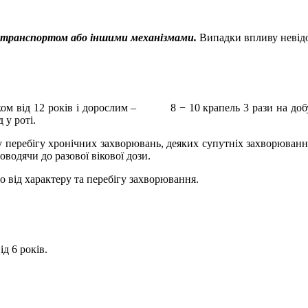
тотранспортом або
іншими механізмами.
Випадки впливу невідо
іком від 12 років і дорослим –
8 − 10 крапель 3 рази на доб
 у роті.
 перебігу хронічних захворювань, деяких супутніх захворюванн
доводячи до разової вікової дози.
о від характеру та перебігу захворювання.
ід 6 років.