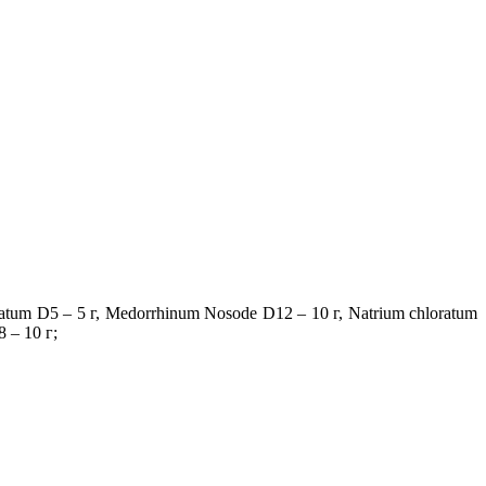
a
tum
D
5 – 5 г,
Medorrhinum
Nosode
D
12 –
10 г
,
Natrium
chloratum
8 –
10 г
;