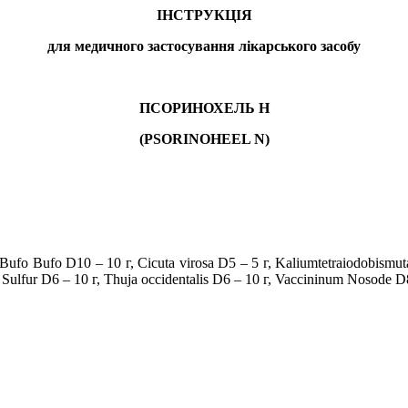
ІНСТРУКЦІЯ
для медичного застосування
лікарського засобу
ПСОРИНОХЕЛЬ Н
(
PSORINOHEEL
N
)
Bufo
Bufo
D
10 –
10 г
,
Cicuta
virosa
D
5 –
5 г
,
Kaliumtetraiodob
ismu
t
,
Sulfur
D
6 –
10 г
,
Thuja
occidentalis
D
6 –
10 г
,
Vaccininum
Nosode
D