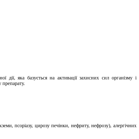
ної дії,
яка базується на активації захисних сил організму і
 препарату.
земи, псоріазу, цирозу печінки, нефриту, нефрозу), алергічних