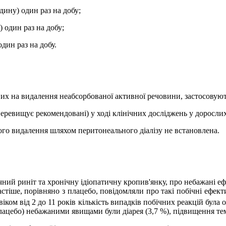
адину) один раз на добу;
) один раз на добу;
один раз на добу.
них на видалення неабсорбованої активної речовини, застосовую
в перевищує рекомендовані)
у
ході клінічних досліджень у дорослих 
ого видалення шляхом перитонеального діалізу не встановлена.
ний риніт та хронічну ідіопатичну кропив'янку, про небажані ефе
стіше, порівняно з плацебо, повідомляли про такі побічні ефекти:
віком від 2 до 11 років кількість випадків побічних реакцій була 
плацебо) небажаними явищами були діарея (3,7 %), підвищення тем