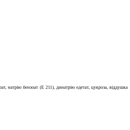
ат, натрію бензоат (Е 211), динатрію едетат, цукроза, віддушка