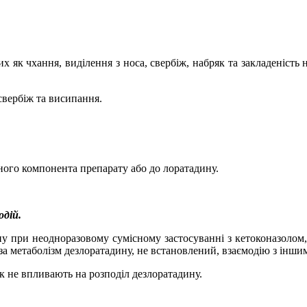
х як чхання, виділення з носа, свербіж, набряк та закладеність н
свербіж та висипання.
ного компонента препарату або до лоратадину.
одій.
ину при неодноразовому сумісному застосуванні з кетоконазол
є за метаболізм дезлоратадину, не встановлений, взаємодію з і
к не впливають на розподіл дезлоратадину.