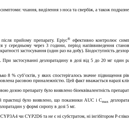
симптоми: чхання, виділення з носа та свербіж, а також подразне
®
в після прийому препарату.
Еріус
ефективно контролює симпт
ся у середньому через 3 години, період напіввиведення станов
ратності застосування (один раз на добу). Біодоступність дезлора
. При застосуванні дезлоратадину в дозі від 5 до 20 мг один р
ько 8 % суб’єктів, у яких спостерігалось значне підвищення рі
овлена расовою приналежністю. Цей факт вважається наразі клі
ою дозою препарату було виявлено біоеквівалентність препарату
й практиці було виявлено, що показники AUC і C
дезлората
max
лоратадин у формі сиропу в дозі 5 мг.
ує CYP3A4 чи CYP2
D
6 та не є ні субстратом, ні інгібітором Р-гліко