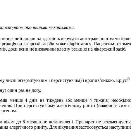
транспортом або іншими механізмами.
 незначний вплив на здатність керувати автотранспортом чи інши
 реакція на лікарські засоби може відрізнятися. Пацієнтам рекоме
ів, доки вони не визначили власну реакцію на лікарський засіб.
®
ому числі інтермітуючим і персистуючим) і кропив’янкою, Еріус
ну) один раз на добу.
птомів менше 4 днів на тиждень або менше 4 тижнів) необхідн
нення. При персистуючому алергічному риніті (наявність симпто
ергеном.
м віком до 6 місяців не встановлені
.
Препарат не рекомендуєтьс
ання алергічного риніту.
Для лікування застосовується наступний