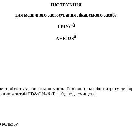
ІНСТРУКЦІЯ
для медичного застосування лікарського засобу
â
ЕРІУС
â
AERIUS
исталізується, кислота лимонна безводна, натрію цитрату дигідр
арвник жовтий
FD
&
C
№ 6 (Е 110), вода очищена.
 кольору.