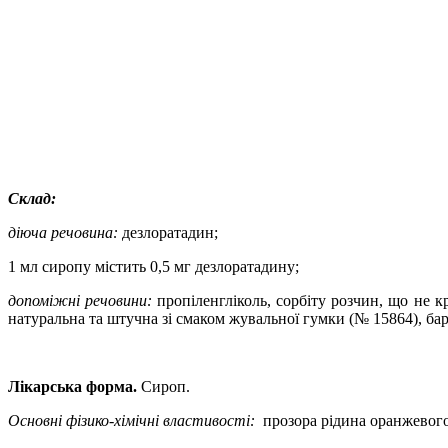
Склад:
діюча речовина:
дезлоратадин;
1 мл сиропу містить 0,5 мг дезлоратадину;
допоміжні речовини:
пропіленгліколь, сорбіту розчин, що не кр
натуральна та штучна зі смаком жувальної гумки (№ 15864), б
Лікарська форма.
Сироп.
Основні фізико-хімічні властивості:
прозора рідина
оранж
евого