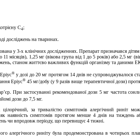
котрієну С
;
4
ді досліджень на тваринах.
вана у 3-х клінічних дослідженнях. Препарат призначався дітям в
до 11 місяців), 1,25 мг (вікова група від 1 до 5 років) або 2,5 мг 
іджень, станом життєво важливих функцій організму та даними 
®
 Еріус
у дозі до 20 мг протягом 14 днів не супроводжувалося с
®
ання Еріус
45 мг/добу (у 9 разів вище терапевтичної дози) про
р’єр. При застосуванні рекомендованої дози
5 мг частота сонл
омі дози до 7,5 мг.
а цілорічний, за тривалістю симптомів алергічний риніт мож
 як наявність симптомів протягом менше 4 днів на тиждень а
ень чи впродовж періоду, що перевищує 4 тижні.
ого алергічного риніту була продемонстрована в чотирьох пла