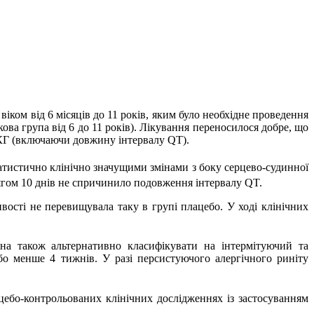
іком від 6 місяців до 11 років, яким було необхідне проведення
(вікова група від 6 до 11 років). Лікування переносилося добре, що
ЕКГ (включаючи довжину інтервалу QT).
татистично клінічно значущими змінами з боку серцево-судинної
тягом 10 днів не спричинило подовження інтервалу QT.
ивості не перевищувала таку в групі плацебо. У ході клінічних
на також альтернативно класифікувати на інтермітуючий та
бо менше 4 тижнів. У разі персистуючого алергічного риніту
цебо-контрольованих клінічних дослідженнях із застосуванням