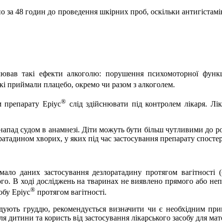
 за 48 годин до проведення шкірних проб, оскільки антигіста
вав такі ефекти алкоголю: порушення психомоторної функції
, які приймали плацебо, окремо чи разом з алкоголем.
®
 препарату Еріус
слід здійснювати під контролем лікаря. Лік
напад судом в анамнезі. Діти можуть бути більш чутливими до р
тадином хворих, у яких під час застосування препарату спостер
мало даних застосування дезлоратадину протягом вагітності (б
ого. В ході досліджень на тваринах не виявлено прямого або н
®
обу Еріус
протягом вагітності.
одують груддю, рекомендується визначити чи є необхідним пр
я дитини та користь від застосування лікарського засобу для мате