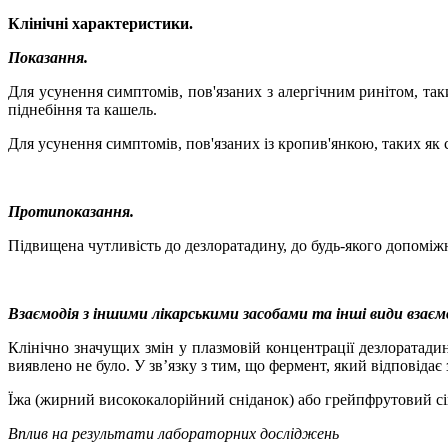
Клінічні характеристики.
Показання.
Для усунення симптомів, пов'язаних з алергічним ринітом, таки
піднебіння та кашель.
Для усунення симптомів, пов'язаних із кропив'янкою, таких як 
Протипоказання.
Підвищена чутливість до дез
лоратадину,
до будь-якого допоміж
Взаємодія з іншими лікарськими засобами та інші види взаєм
Клінічно значущих змін у плазмовій концентрації дезлоратад
виявлено не було. У зв
’
язку з тим, що фермент, який відповіда
Їжа (жирний висококалорійний сніданок) або грейпфрутовий сі
Вплив на результати лабораторних досліджень