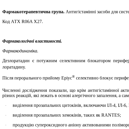
Фармакотерапевтична група.
Антигістамінні засоби для сист
Код АТХ R06A X27.
Фармакологічні властивості.
Фармакодинаміка.
Дезлоратадин є потужним селективним блокатором перифер
лоратадину.
®
Після перорального прийому Еріус
селективно блокує перифе
Численні дослідження показали, що крім антигістамінної акти
різних реакцій, які лежать в основі алергічного запалення, а сам
виділення прозапальних цитокінів, включаючи ІЛ-4, ІЛ-6, І
·
виділення прозапальних хемокінів, таких як RANTES;
·
продукцію супероксидного аніону активованими полімор
·