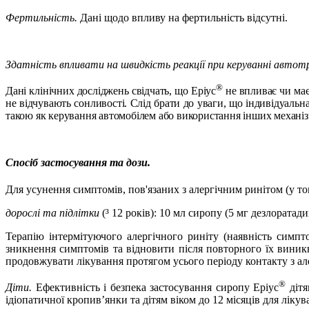
Фертильність.
Дані щодо впливу на фертильність відсутні.
Здатність впливати на швидкість реакції при керуванні авто
®
Дані клінічних досліджень свідчать, що Еріус
не впливає чи має
не відчувають сонливості. Слід брати до уваги, що індивідуальна
такою як керування автомобілем або використання інших механізм
Спосіб застосування та дози.
Для усунення симптомів, пов'язаних з алергічним ринітом (у т
дорослі та підлітки
(
³
12 років): 10 мл сиропу (5 мг дезлоратади
Терапію інтермітуючого алергічного риніту (наявність сим
зникнення симптомів та відновити після повторного їх виник
продовжувати лікування протягом усього періоду контакту з ал
®
Діти.
Ефективність і безпека застосування сиропу Еріус
дітя
ідіопатичної кропив’янки та дітям віком до 12 місяців для лікув