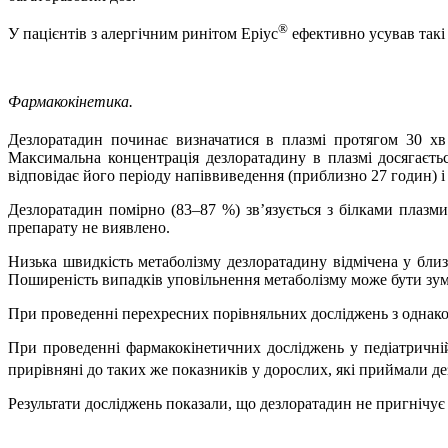
®
У пацієнтів з алергічним ринітом Еріус
ефективно усував такі 
Фармакокінетика.
Дезлоратадин починає визначатися в плазмі протягом 30 х
Максимальна концентрація дезлоратадину в плазмі досягаєть
відповідає його періоду напіввиведення (приблизно 27 годин) і к
Дезлоратадин помірно (83–87
%) зв’язується з білками плазми
препарату не виявлено.
Низька швидкість метаболізму дезлоратадину відмічена у близ
Поширеність випадків уповільнення метаболізму може бути зум
При проведенні перехресних порівняльних досліджень з однаков
При проведенні фармакокінетичних досліджень у педіатричні
прирівняні до таких же показників у дорослих, які приймали дез
Результати досліджень показали, що дезлоратадин не пригніч