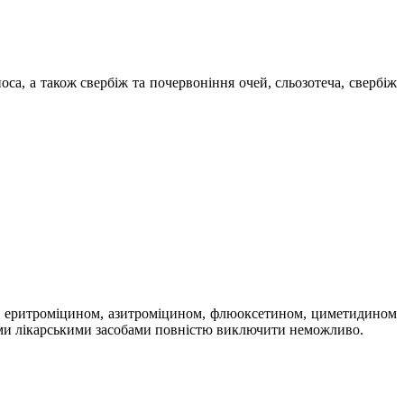
оса, а також свербіж та почервоніння очей, сльозотеча, свербіж
ом, еритроміцином, азитроміцином, флюоксетином, циметидином
ншими лікарськими засобами повністю виключити неможливо.