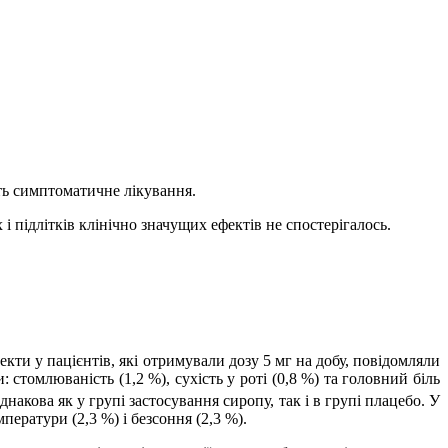
ть симптоматичне лікування.
і підлітків клінічно значущих ефектів не спостерігалось.
кти у пацієнтів, які отримували дозу 5 мг на добу, повідомляли
 стомлюваність (1,2 %), сухість у роті (0,8 %) та головний біль
однакова як у групі застосування сиропу, так і в групі плацебо. У
ператури (2,3 %) і безсоння (2,3 %).