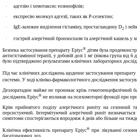
адгезію і хемотаксис еозинофілів;
·
експресію молекул адгезії, таких як Р-селектин;
·
IgE-залежне виділення гістаміну, простагландину D
і лей
·
2
гострий алергічний бронхоспазм та алергічний кашель у хо
·
®
Безпека застосування препарату Еріус
дітям була продемонстро
антигістамінної терапії, у добовій дозі 1 мг (вікова група від 6 
було підтверджено результатами клінічних лабораторних досл
Під час клінічних досліджень щоденне застосування препарату
системи. У ході клініко-фармакологічного дослідження застосув
Дезлоратадин майже не проникає крізь гематоенцефалічний ба
®
досліджень Еріус
не впливав на психомоторні функції при прий
Крім прийнятого поділу алергічного риніту на сезонний т
персистуючий. Інтермітуючий алергічний риніт визначається
симптоми спостерігаються впродовж 4 днів або більше на тижд
®
Клінічна ефективність препарату Еріус
при лікуванні сезонн
багаторазових доз.