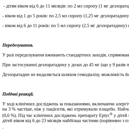
- дітям віком від 6 до 1
1
місяців: по 2 мл сиропу (1 мг дезлорат
- віком від 1 до 5 років: по 2,5 мл сиропу (1,25 мг дезлоратадину
- віком від 6 до 11 років: по 5 мл сиропу (2,5 мг дезлоратадину) 
Передозування.
У разі передозування вживають стандартних заходів, спрямова
П
ри застосуванні дезлоратадину у дозах до 45 мг (що у 9 разі
Дезлоратадин не видаляється шляхом гемодіалізу, можливість й
Побічні реакції.
У ході клінічних досліджень за показаннями, включаючи алергіч
на 3 % частіше, ніж у пацієнтів, які отримували плацебо. Найча
®
(0,6 %). Під час клінічних досліджень препарату Еріус
у дітей 
дітей віком від 6 до 23 місяців найбільш частими (порівняно з 