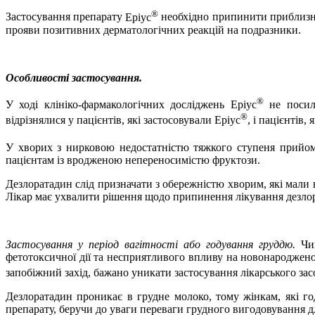
®
Застосування препарату
Еріус
необхідно припинити приблизно
прояви позитивних дерматологічних реакцій на подразники.
Особливості застосування.
®
У ході клініко-фармакологічних досліджень Еріус
не посилю
®
відрізнялися у пацієнтів, які застосовували Еріус
, і пацієнтів
У хворих з нирковою недостатністю тяжкого ступеня прийом
пацієнтам із вродженою непереносимістю фруктози.
Дезлоратадин слід призначати з обережністю хворим, які мали 
Лікар має ухвалити рішення щодо припинення лікування дезлора
Застосування у період вагітності або годування груддю.
Чи
фетотоксичної дії та несприятливого впливу на новонароджен
запобіжний захід, бажано уникати застосування лікарського зас
Дезлоратадин проникає в грудне молоко, тому жінкам, які г
препарату, беручи до уваги переваги грудного вигодовування дл