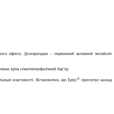
вного ефекту. Дезлоратадин – первинний активний метаболіт
никає крізь гематоенцефалічний бар’єр.
®
пальні властивості. Встановлено, що Еріус
пригнічує каскад