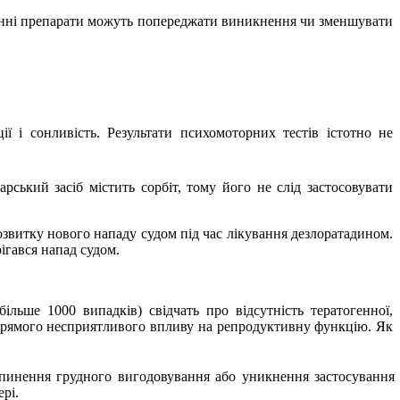
мінні препарати можуть попереджати виникнення чи зменшувати
 і сонливість. Результати психомоторних тестів істотно не
арський засіб містить сорбіт, тому його не слід застосовувати
озвитку нового нападу судом під час лікування дезлоратадином.
ігався напад судом.
ільше 1000 випадків) свідчать про відсутність тератогенної,
епрямого несприятливого впливу на репродуктивну функцію. Як
ипинення грудного вигодовування або уникнення застосування
рі.