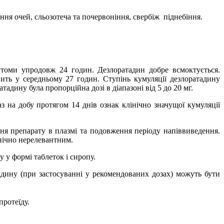
ння очей, сльозотеча та почервоніння, свербіж
піднебіння.
оми упродовж 24 годин. Дезлоратадин добре всмоктується.
ить у середньому 27 годин. Ступінь кумуляції дезлоратадину
тадину була пропорційна дозі в діапазоні від 5 до 20 мг.
аз на добу протягом 14 днів ознак клінічно значущої кумуляції
вня препарату в плазмі та подовження періоду напіввиведення.
нічно нерелевантним.
 у формі таблеток і сиропу.
дину (при застосуванні у рекомендованих дозах) можуть бути
протеїду.