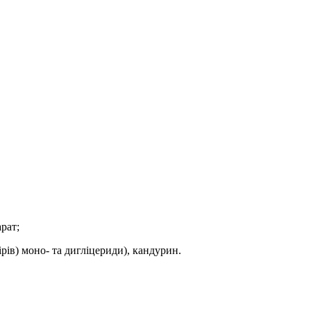
рат;
рів) моно- та дигліцериди), кандурин.