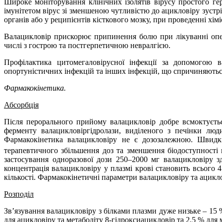
Широке моніторування клінічних ізолятів вірусу простого ге
імунітетом вірус зі зменшеною чутливістю до ацикловіру зустрі
органів або у реципієнтів кісткового мозку, при проведенні хім
Валацикловір прискорює припинення болю при лікуванні опері
числі з гострою та постгерпетичною невралгією.
Профілактика цитомегаловірусної інфекції за допомогою в
опортуністичних інфекцій та інших інфекцій, що спричиняються
Фармакокінетика.
Абсорбція
Після перорального прийому валацикловір добре всмоктуєтьс
ферменту валацикловіргідролази, виділеного з печінки лю
Фармакокінетика валацикловіру не є дозозалежною. Швидк
терапевтичного збільшення доз та зменшення біодоступності 
застосування одноразової дози 250–2000 мг валацикловіру 
концентрація валацикловіру у плазмі крові становить всього 
кількості. Фармакокінетичні параметри валацикловіру та ацикло
Розподіл
Зв’язування валацикловіру з білками плазми дуже низьке – 1
для ацикловіру та метаболіту 8-гідроксиацикловір та 2,5 % для