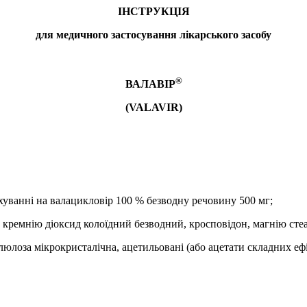
ІНСТРУКЦІЯ
для медичного застосування лікарського засобу
®
ВАЛАВІР
(VALAVIR)
ахуванні на валацикловір 100 % безводну речовину 500 мг;
, кремнію діоксид колоїдний безводний, кросповідон, магнію стеа
юлоза мікрокристалічна, ацетильовані (або ацетати складних ефі