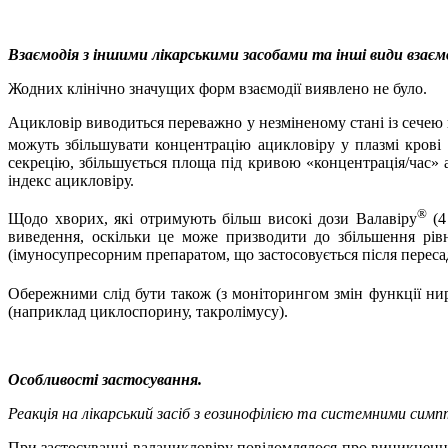
Взаємодія з іншими лікарськими засобами та інші види взаєм
Жодних клінічно значущих форм взаємодії виявлено не було.
Ацикловір виводиться переважно у незміненому стані із сечею 
можуть збільшувати концентрацію ацикловіру у плазмі крові 
секрецію, збільшується площа під кривою «концентрація/час» 
індекс ацикловіру.
®
Щодо хворих, які отримують більш високі дози Валавіру
(
4
виведення, оскільки це може призводити до збільшення рівн
(імуносупресорним препаратом, що застосовується після переса
Обережними слід бути також (з моніторингом змін функції ни
(наприклад циклоспорину, такролімусу).
Особливості застосування.
Реакція на лікарський засіб з еозинофілією та системними сим
При застосуванні валацикловіру повідомлялося про виникненн