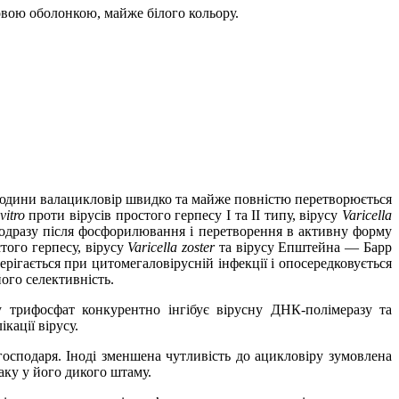
овою оболонкою, майже білого кольору.
 людини валацикловір швидко та майже повністю перетворюється
vitro
проти вірусів простого герпесу І та ІІ типу, вірусу
Varicella
 одразу після фосфорилювання і перетворення в активну форму
того герпесу, вірусу
Varicella zoster
та вірусу Епштейна — Барр
рігається при цитомегаловірусній інфекції і опосередковується
ого селективність.
 трифосфат конкурентно інгібує вірусну ДНК-полімеразу та
ації вірусу.
господаря. Іноді зменшена чутливість до ацикловіру зумовлена
аку у його дикого штаму.