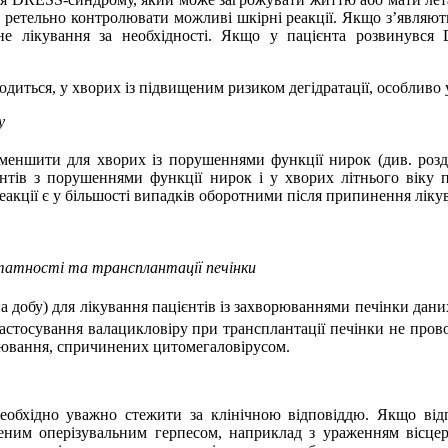
ретельно контролювати можливі шкірні реакції. Якщо з’являют
вне лікування за необхідності. Якщо у пацієнта розвинувся
диться, у хворих із підвищеним ризиком дегідратації, особливо у
у
зменшити для хворих із порушеннями функції нирок (див. розді
єнтів з порушеннями функції нирок і у хворих літнього віку 
акції є у більшості випадків оборотними після припинення лікува
статності та трансплантації печінки
 на добу) для лікування пацієнтів із захворюваннями печінки дан
астосування валацикловіру
при трансплантації печінки не пров
рювання, спричинених цитомегаловірусом.
еобхідно уважно стежити за клінічною відповіддю. Якщо відп
дненим оперізувальним герпесом, наприклад з ураженням вісцер