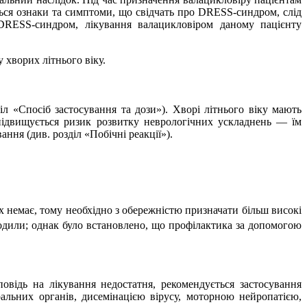
ься ознаки та симптоми, що свідчать про DRESS-синдром, слід
 DRESS-синдром, лікування валацикловіром даному пацієнту
 хворих літнього віку.
л «Спосіб застосування та дози»). Хворі літнього віку мають
підвищується ризик розвитку неврологічних ускладнень — їм
ння (див. розділ «Побічні реакції»).
их немає, тому необхідно з обережністю призначати більш високі
одили; однак було встановлено, що профілактика за допомогою
овідь на лікування недостатня, рекомендується застосування
альних органів, дисемінацією вірусу, моторною нейропатією,