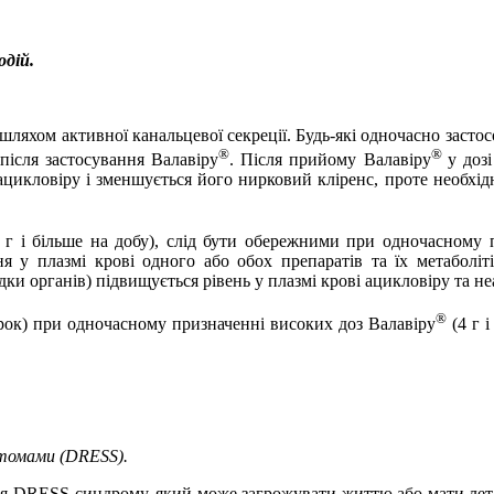
одій.
шляхом активної канальцевої секреції. Будь-які одночасно засто
®
®
після застосування Валавіру
. Після прийому Валавіру
у доз
ацикловіру і зменшується його нирковий кліренс, проте необхідн
 г
і більше на добу), слід бути обережними при одночасному 
я у плазмі крові одного або обох препаратів та їх метаболі
дки органів) підвищується рівень у плазмі крові ацикловіру та н
®
рок) при одночасному призначенні високих доз Валавіру
(
4 г
і
птомами (DRESS).
я DRESS-синдрому, який може загрожувати життю або мати лета