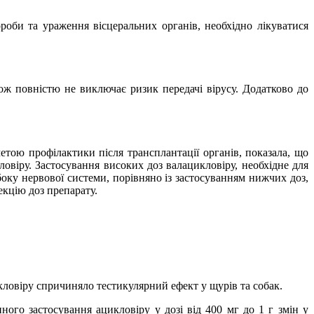
роби та ураження вісцеральних органів, необхідно лікуватися
кож повністю не виключає ризик передачі вірусу. Додатково до
етою профілактики після трансплантації органів, показала, що
овіру. Застосування високих доз валацикловіру, необхідне для
ку нервової системи, порівняно із застосуванням нижчих доз,
кцію доз препарату.
кловіру спричиняло тестикулярний ефект у щурів та собак.
ного застосування ацикловіру у дозі від 400 мг до
1 г
змін у