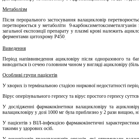
Метаболізм
Після перорального застосування валацикловір перетворюєть
перетворюється у метаболіти
9-карбоксиметоксиметилгуанін з
загальної експозиції препарату у плазмі крові належить ацикл
ферментами цитохрому Р450
.
Виведення
Період напіввиведення ацикловіру після одноразового та б
виводиться із сечею головним чином у вигляді ацикловіру (біл
Особливі групи пацієнтів
У хворих із термінальною стадією ниркової недостатності пері
Вірус оперізувального герпесу та вірус простого герпесу сутт
У дослідженні фармакокінетики валацикловіру та ацикловіру
валацикловіру у дозі 1000 мг була приблизно у 2 рази вищою, ні
У пацієнтів з ВІЛ-інфекцією фармакокінетичні характеристики
такими у здорових осіб.
У реципієнтів трансплантатів органів, які отримували вала