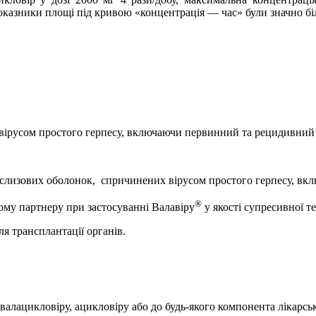
 показники площі під кривою «концентрація — час» були значно б
вірусом простого герпесу, включаючи первинний та рецидивний 
 слизових оболонок,
спричинених вірусом простого герпесу, вкл
®
вому партнеру при застосуванні Валавіру
у якості супресивної те
я трансплантації органів.
лацикловіру, ацикловіру або до будь-якого компонента лікарськ