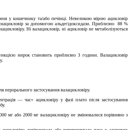
ення у кишечнику та/або печінці. Невеликою мірою ацикловір
ксиацикловір за допомогою альдегідоксидази. Приблизно
88 %
иацикловіру. Ні валацикловір, ні ацикловір не метаболізуються
функцією нирок становить приблизно 3 години. Валацикловір
у.
сля перорального застосування валацикловіру.
ентрація — час» ацикловіру у фазі плато після застосування
бу.
1000 мг або 2000 мг валацикловіру не змінювалися порівняно з
ія ацикловіру дорівнювала або перевищувала таку у здорових