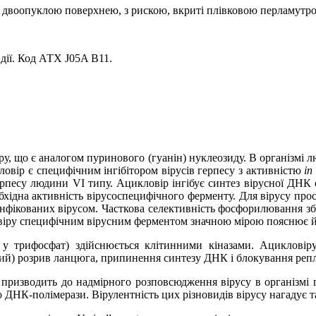
з двоопуклою поверхнею, з рискою, вкриті плівковою перламутр
дії. Код АТХ J05A B11.
ру, що є аналогом пуринового (гуанін) нуклеозиду. В організмі
ловір є специфічним інгібітором вірусів герпесу з активністю
in 
ерпесу людини VІ типу. Ацикловір інгібує синтез вірусної ДНК
хідна активність вірусоспецифічного ферменту. Для вірусу прос
 інфікованих вірусом. Часткова селективність фосфорилювання збе
віру специфічним вірусним ферментом значною мірою пояснює й
у трифосфат) здійснюється клітинними кіназами. Ацикловіру
ий) розрив ланцюга, припинення синтезу ДНК і блокування реплік
 призводить до надмірного розповсюдження вірусу в організмі 
ДНК-полімерази. Вірулентність цих різновидів вірусу нагадує т