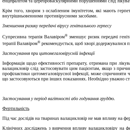
енцефалітом та цереброваскулярними порушеннями слід лікув
Крім того, хворим з ослабленим імунітетом, які мають герпе
внутрішньовенними противірусними засобами.
Зменшення ризику передачі вірусу генітального герпесу
®
Супресивна терапія Валавіром
зменшує ризик передачі геніт
®
терапії Валавіром
рекомендується, щоб хворі додержувалися п
Застосування при цитомегаловірусній інфекції
Інформація щодо ефективності препарату, отримана при лікува
валацикловір слід застосовувати цим пацієнтам, якщо з причи
профілактики цитомегаловірусної інфекції, може спричиняти 
що застосовуються при інших показаннях. Необхідно уважно ст
Застосування у період вагітності або годування груддю.
Фертильність
Під час дослідів на тваринах валацикловір не мав впливу на ф
Клінічних досліджень з вивчення впливу валацикловіру на фе