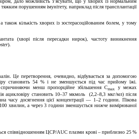
віром, дало можливість з’ясувати, що у хворих із нормальним
із тяжким порушенням імунітету, наприклад після трансплантації
 також кількість хворих із зостерасоційованим болем, у тому
антата (хворі після пересадки нирок), частоту виникнення
ster
).
алін. Це перетворення, очевидно, відбувається за допомогою
ру становить 54 % і не зменшується під час прийому їжі.
и, спричиняючи менш пропорційне збільшення С
у межах
max
ція ацикловіру становить 10–37 мкмоль
(2,2–8,3 мкг/мл) після
на часу досягнення цієї концентрації — 1–2 години. Пікова
0–100 хвилин, а через 3 години зменшується нижче вимірюваної
ється співвідношенням ЦСР/AUC плазми крові – приблизно 25 %