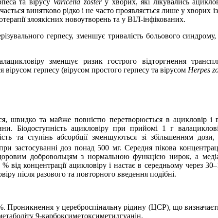
рпеса та вірусу
Varicella zoster
у хворих, які лікувались ацикло
чається винятково рідко і не часто проявляється лише у хворих 
іотерапії злоякісних новоутворень та у ВІЛ-інфікованих.
зувального герпесу, зменшує тривалість больового синдрому, а
алацикловіру зменшує ризик гострого відторгнення транспл
 вірусом герпесу (вірусом простого герпесу та вірусом
Herpes zo
я, швидко та майже повністю перетворюється в ацикловір і в
дини. Біодоступність ацикловіру при прийомі
1 г
валациклові
ість та ступінь абсорбції зменшуються зі збільшенням доз
при застосуванні доз понад 500
мг. Середня пікова концентра
здоровим добровольцям з нормальною функцією нирок, а медіа
4 % від концентрації ацикловіру і настає в середньому через 3
віру після разового та повторного введення подібні.
5 %. Проникнення у цереброспінальну рідину (ЦСР), що визнача
 метаболіту 9‑карбоксиметоксиметилгуанін.