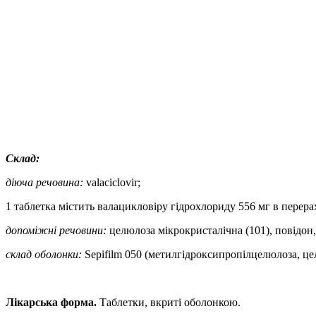
Склад:
діюча речовина:
vаlасiclovir
;
1 таблетка містить валацикловіру гідрохлориду 556 мг в перер
допоміжні речовини:
целюлоза мікрокристалічна (101), повідон
склад оболонки:
Sepifilm 050 (метилгідроксипропілцелюлоза, цел
Лікарська форма.
Таблетки, вкриті оболонкою.