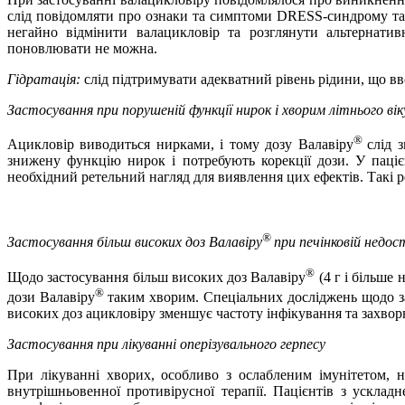
слід повідомляти про ознаки та симптоми DRESS-синдрому та 
негайно відмінити валацикловір та розглянути альтернати
поновлювати не можна.
Гідратація:
слід підтримувати адекватний рівень рідини, що вво
Застосування при порушеній функції нирок і хворим літнього вік
®
Ацикловір виводиться нирками, і тому дозу Валавіру
слід 
знижену функцію нирок і потребують корекції дози. У паці
необхідний ретельний нагляд для виявлення цих ефектів. Такі ре
®
Застосування більш високих доз Валавіру
при печінковій недо
®
Щодо застосування більш високих доз Валавіру
(4 г і більше
®
дози Валавіру
таким хворим. Спеціальних досліджень щодо з
високих доз ацикловіру зменшує частоту інфікування та захво
Застосування при лікуванні оперізувального герпесу
При лікуванні хворих, особливо з ослабленим імунітетом, н
внутрішньовенної противірусної терапії. Пацієнтів з ускла