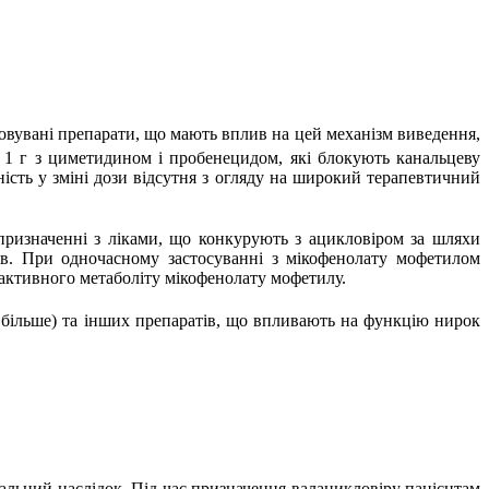
совувані препарати, що мають вплив на цей механізм виведення,
і
1 г
з циметидином і пробенецидом, які блокують канальцеву
ість у зміні дози відсутня з огляду на широкий терапевтичний
призначенні з ліками, що конкурують з ацикловіром за шляхи
тів. При одночасному застосуванні з мікофенолату мофетилом
еактивного метаболіту мікофенолату мофетилу.
 більше) та інших препаратів, що впливають на функцію нирок
льний наслідок. Під час призначення валацикловіру пацієнтам