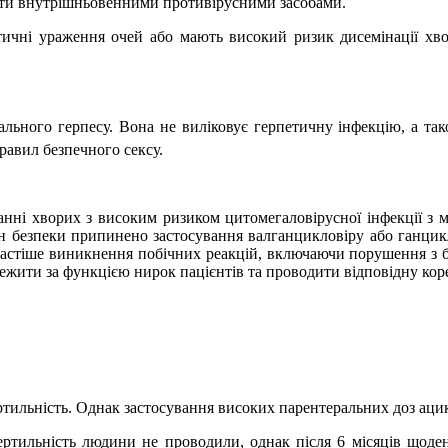
ати внутрішньовенними противірусними засобами.
тичні ураження очей або мають високий ризик дисемінації хво
ального герпесу. Вона не виліковує герпетичну інфекцію, а та
равил безпечного сексу.
нні хворих з високим ризиком цитомегаловірусної інфекції з м
н безпеки припинено застосування валганцикловіру або ганцикл
частіше виникнення побічних реакцій, включаючи порушення з бо
ежити за функцією нирок пацієнтів та проводити відповідну коре
ертильність. Однак застосування високих парентеральних доз аци
ртильність людини не проводили, однак після 6 місяців щоден