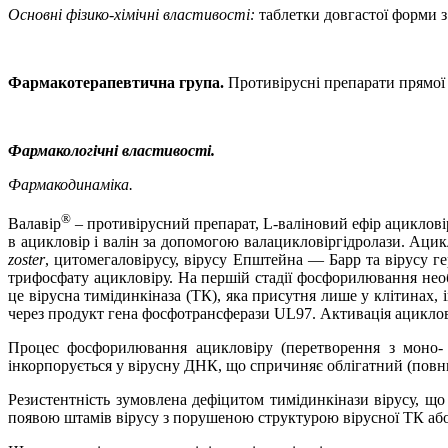
Основні фізико-хімічні властивості:
таблетки довгастої форми 
Фармакотерапевтична група.
Противірусні препарати прямої 
Фармакологічні властивості.
Фармакодинаміка.
®
Валавір
– противірусний препарат, L-валіновий ефір ациклові
в ацикловір і валін за допомогою валацикловіргідролази. Ацик
zoster
, цитомегаловірусу, вірусу Епштейна — Барр та вірусу г
трифосфату ацикловіру. На першій стадії фосфорилювання необ
це вірусна тимідинкіназа (ТК), яка присутня лише у клітинах,
через продукт гена фосфотрансферази UL97. Активація ацикло
Процес фосфорилювання ацикловіру (перетворення з моно- 
інкорпорується у вірусну ДНК, що спричиняє облігатний (повн
Резистентність зумовлена дефіцитом тимідинкінази вірусу, що
появою штамів вірусу з порушеною структурою вірусної ТК або 