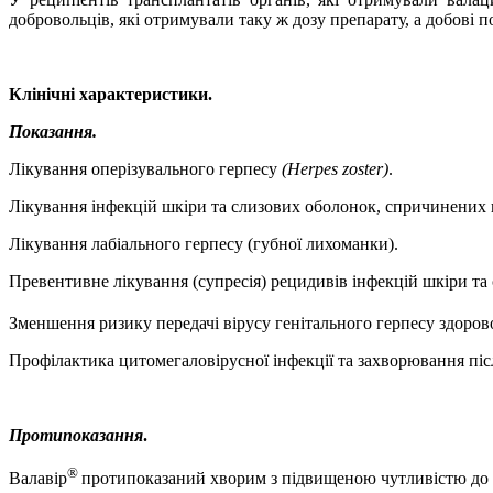
добровольців, які отримували таку ж дозу препарату, а добові
Клінічні характеристики.
Показання.
Лікування оперізувального герпесу
(Herpes zoster)
.
Лікування інфекцій шкіри та слизових оболонок, спричинених 
Лікування лабіального герпесу (губної лихоманки).
Превентивне лікування (супресія) рецидивів інфекцій шкіри та
Зменшення ризику
передачі вірусу генітального герпесу здоро
Профілактика цитомегаловірусної інфекції та захворювання післ
Протипоказання
.
®
Валавір
протипоказаний хворим з підвищеною чутливістю до ва