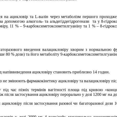
ся на ацикловір та L-валін через метаболізм першого проходж
а допомогою алкоголь- та альдегіддегідрогенази
та у 8-гідро
овіру, 11 % – 9‑карбоксиметоксиметилгуаніну та 1 % – 8-гідрокс
агаторазового введення валацикловіру хворим з нормальною 
ьше 80 % дози) та його метаболіту 9-карбоксиметоксиметилгуанін
од напіввиведення ацикловіру становить приблизно 14 годин.
єво не змінюють фармакокінетику ацикловіру та валацикловіру пі
 під час пізніх термінів вагітності площа під кривою «конц
ж після застосування ацикловіру перорально у дозі 1200 мг на до
 ацикловіру після застосування разової чи багаторазової дози 
цикловір у дозі 2000 мг 4 рази/добу, максимальна концентрац