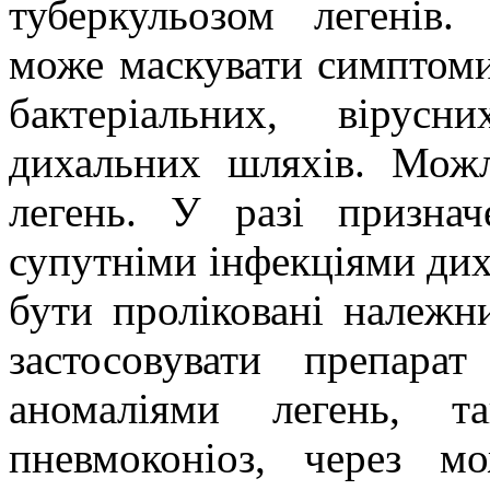
туберкульозом легенів.
може маскувати симптоми
бактеріальних, вірус
дихальних шляхів. Можл
легень. У разі признач
супутніми інфекціями дих
бути проліковані належн
застосовувати препара
аномаліями легень, т
пневмоконіоз, через мо