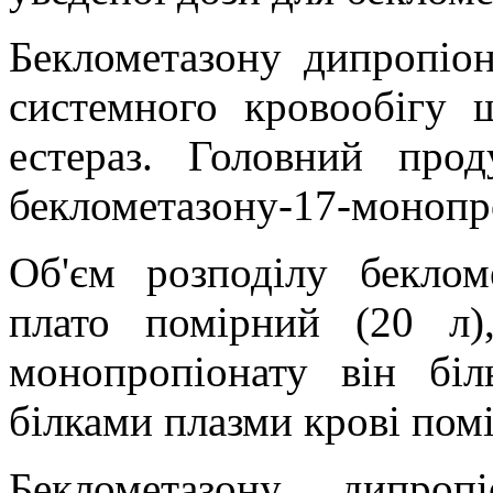
Беклометазону дипропіо
системного кровообігу 
естераз. Головний про
беклометазону-17-монопр
Об
'
єм розподілу беклом
плато помірний (20 л)
монопропіонату він бі
білками плазми крові помі
Беклометазону дипроп