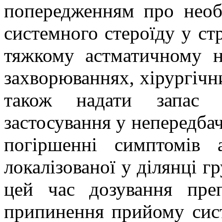
попередженням про необх
системного стероїду у ст
тяжкому астматичному н
захворюваннях, хірургічни
також надати запас п
застосування у непередба
погіршенні симптомів а
локалізованої у ділянці г
цей час дозування преп
припинення прийому сис