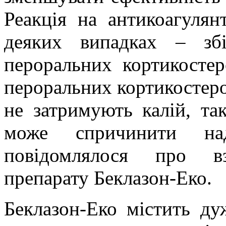
Реакція на антикоагуля
деяких випадках – зб
пероральних кортикостер
пероральних кортикостерої
не затримують калій, та
може спричинити на
повідомлялося про вз
препарату Беклазон-Еко.
Беклазон-Еко містить дуж