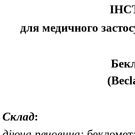
ІНС
для медичного засто
Бек
(Becl
Склад
:
діюча речовина:
бекломет