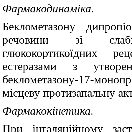
Фармакодинаміка.
Беклометазону дипропі
речовини зі слаб
глюкокортикоїдних рец
естеразами з утворен
беклометазону-17-моно
місцеву протизапальну акт
Фармакокінетика.
При інгаляційному заст