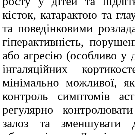
росту у дітей та підліт
кісток, катарактою та г
та поведінковими розла
гіперактивність, порушен
або агресію (особливо у д
інгаляційних кортико
мінімально можливої, я
контроль симптомів ас
регулярно контролюват
залоз та зменшувати 