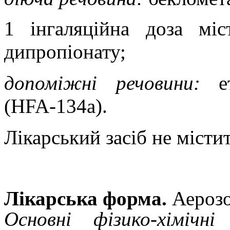
1 інгаляційна доза мі
дипропіонату;
допоміжні речовини:
ет
(HFA-134a).
Лікарський засіб не місти
Лікарська форма.
Аерозо
Основні фізико-хімічн