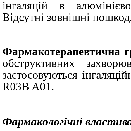
інгаляцій в алюмінієв
Відсутні зовнішні пошкодж
Фармакотерапевтична г
обструктивних захвор
застосовуються інгаляці
R03B A01.
Фармакологічні властиво