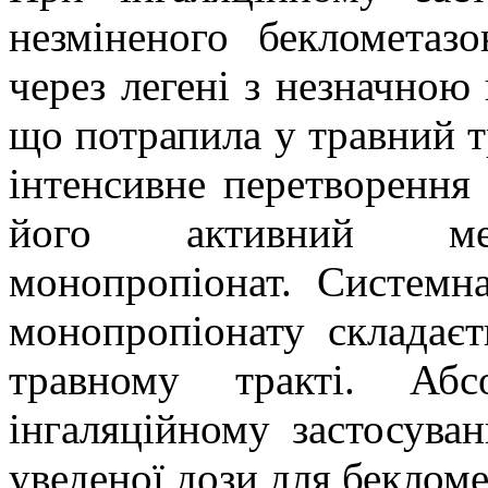
незміненого беклометазо
через легені з незначною
що потрапила у травний тр
інтенсивне перетворення
його активний мета
монопропіонат. Системна
монопропіонату складаєт
травному тракті. Абс
інгаляційному застосува
уведеної дози для беклом