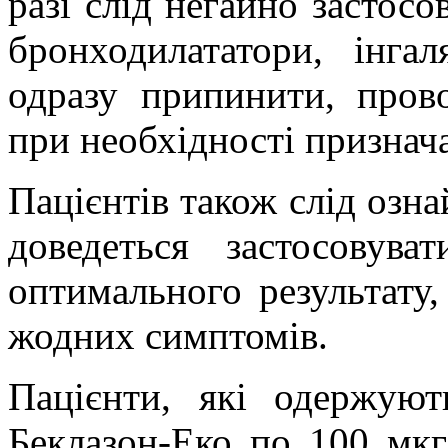
разі слід негайно застосо
бронходилататори, інга
одразу припинити, пров
при необхідності признач
Пацієнтів також слід озн
доведеться застосовув
оптимального результату,
жодних симптомів.
Пацієнти, які одержуют
Беклазон-Еко по 100 мкг