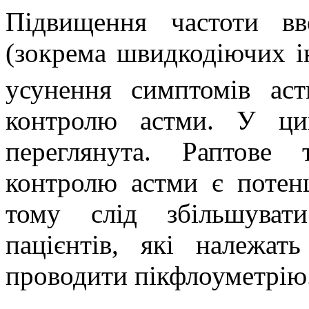
Підвищення частоти вве
(зокрема швидкодіючих і
усунення симптомів ас
контролю астми. У ци
переглянута. Раптове
контролю астми є потен
тому слід збільшуват
пацієнтів, які належат
проводити пікфлоуметрію