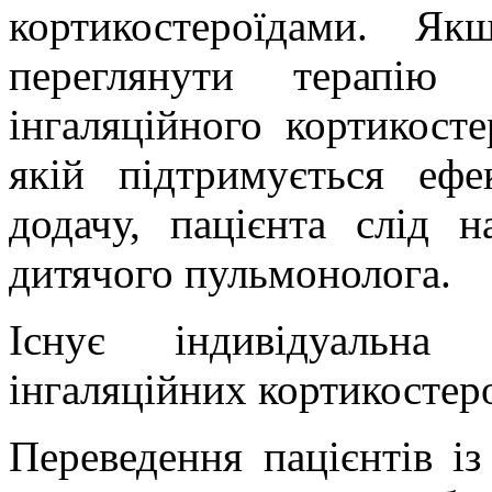
кортикостероїдами. Як
переглянути терапі
інгаляційного кортикост
якій підтримується еф
додачу, пацієнта слід 
дитячого пульмонолога.
Існує індивідуальна
інгаляційних кортикостеро
Переведення пацієнтів із