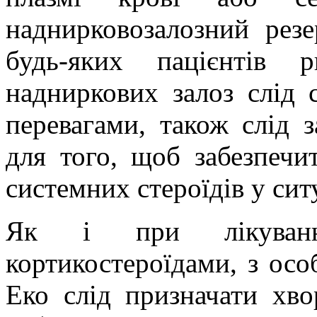
наднирковозалозний рез
будь-яких пацієнтів 
надниркових залоз слід 
перевагами, також слід з
для того, щоб забезпечи
системних стероїдів у ситу
Як і при лікуванн
кортикостероїдами, з ос
Еко слід призначати хв