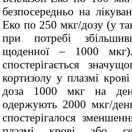
безпосередньо на лікуван
Еко по 250 мкг/дозу (у та
при потребі збільши
щоденної – 1000 мкг)
спостерігається значущ
кортизолу у плазмі крові
доза 1000 мкг на ден
одержують 2000 мкг/день
спостерігалося зменшенн
плазмі крові або сеч