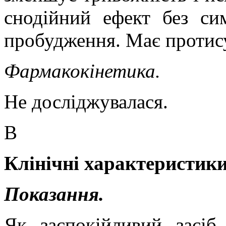
снодійний ефект без си
пробудження. Має протису
Фармакокінетика.
Не досліджувалася.
В
Клінічні характеристики
Показання.
Як заспокійливий засіб