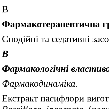
В
Фармакотерапевтична г
Снодійні та седативні за
В
Фармакологічні властиво
Фармакодинаміка.
Екстракт пасифлори вигото