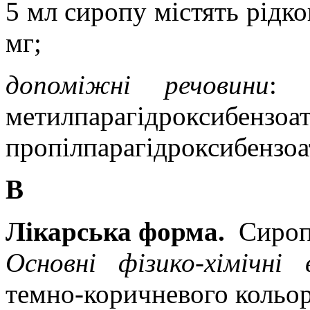
5 мл сиропу містять рідк
мг;
допоміжні речовини
: 
метилпарагідрокси
пропілпарагідроксибензоа
В
Лікарська форма.
Сироп
Основні фізико-хімічні
темно-коричневого кольо