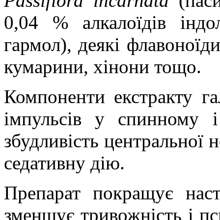
Passiflora incarnatа
(пас
0,04 % алкалоїдів індо
гармол), деякі флавоноїди
кумарини, хінони тощо.
Компоненти екстракту г
імпульсів у спинному 
збудливість центральної 
седативну дію.
Препарат покращує наст
зменшує тривожність і пс