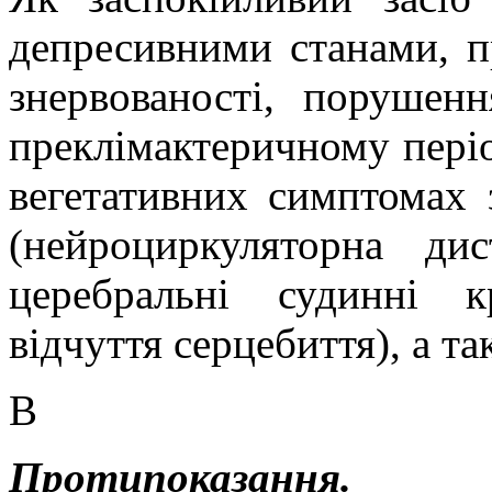
депресивними станами, п
знервованості, порушен
преклімактеричному пері
вегетативних симптомах 
(нейроциркуляторна дис
церебральні судинні к
відчуття серцебиття), а т
В
Протипоказання.