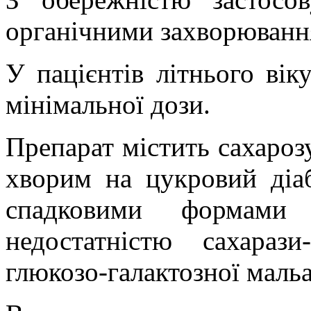
органічними захворювання
У пацієнтів літнього вік
мінімальної дози.
Препарат містить сахарозу
хворим на цукровий діаб
спадковими формами н
недостатністю сахараз
глюкозо-галактозної мальа