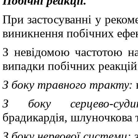
Побічні реакції.
При застосуванні у реком
виникнення побічних ефек
З невідомою частотою на
випадки побічних реакцій
З боку травного тракту:
З боку серцево-суди
брадикардія, шлуночкова т
З боку нервової системи:
з