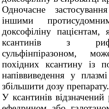
Одночасне застосуванн
іншими протисудомним
доксофіліну пацієнтам, 
ксантинів з рифам
сульфінпіразоном, мо
похідних ксантину із 
напіввиведення у плазм
збільшити дозу препарату.
У ксантинів відзначений 
ефедрином або галотано