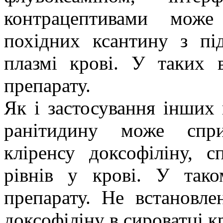
контрацептивами може
похідних ксантину з пі
плазмі крові. У таких 
препарату.
Як і застосування інших
ранітидину може спри
кліренсу доксофіліну, 
рівнів у крові. У так
препарату. Не встановле
доксофіліну в сироватці к