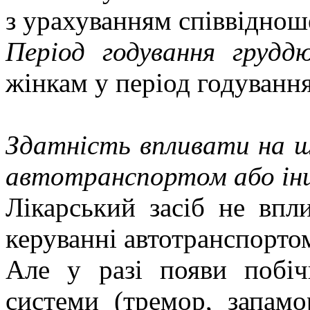
з урахуванням співвіднош
Період годування груд
жінкам у період годуванн
Здатність впливати на шв
автотранспортом або ін
Лікарський засіб не впл
керуванні автотранспорто
Але у разі появи побіч
системи (тремор, запам