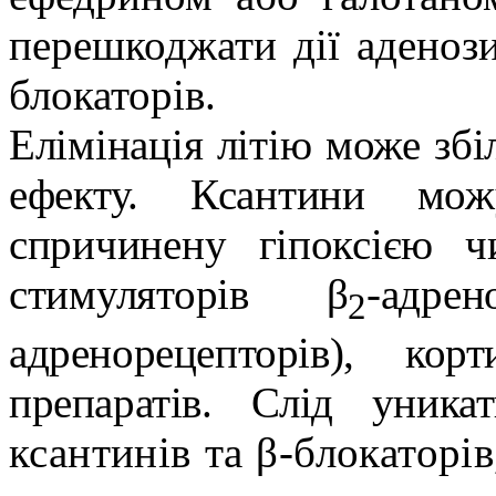
перешкоджати дії аденоз
блокаторів.
Елімінація літію може зб
ефекту. Ксантини мож
спричинену гіпоксією ч
стимуляторів β
-адре
2
адренорецепторів), кор
препаратів. Слід уник
ксантинів та β-блокаторі