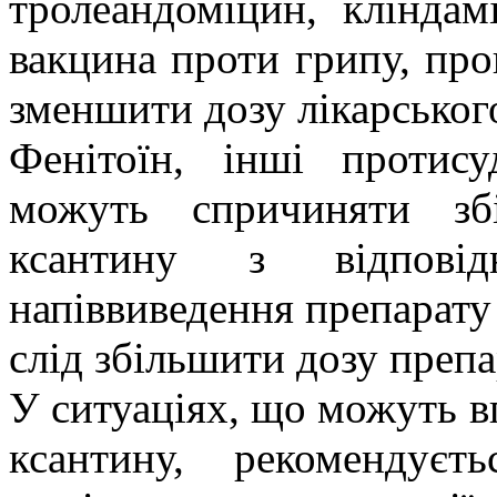
тролеандоміцин, кліндам
вакцина проти грипу, про
зменшити дозу лікарського
Фенітоїн, інші протис
можуть спричиняти зб
ксантину з відпові
напіввиведення препарату 
слід збільшити дозу препа
У ситуаціях, що можуть в
ксантину, рекомендуєт