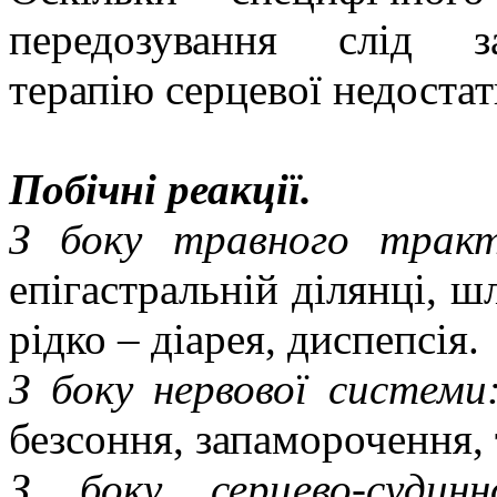
передозування слід з
терапію серцевої недостат
Побічні реакції.
З боку травного тракт
епігастральній ділянці, 
рідко – діарея, диспепсія.
З боку нервової системи
безсоння, запаморочення,
З боку серцево-судинн