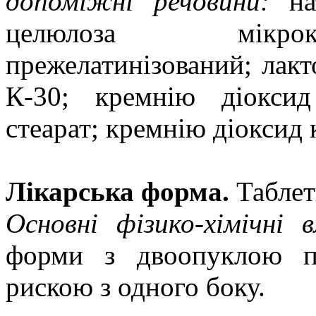
допоміжні речовини:
нат
целюлоза мікрок
прежелатинізований; лакто
К-30; кремнію діокси
стеарат; кремнію діоксид 
Лікарська форма.
Таблет
Основні фізико-хімічні 
форми з двоопуклою по
рискою з одного боку.