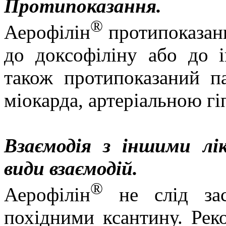
Протипоказання.
®
Аерофілін
протипоказани
до доксофіліну або до 
також протипоказаний п
міокарда, артеріальною гі
Взаємодія з іншими лі
види взаємодій.
®
Аерофілін
не слід зас
похідними ксантину. Ре