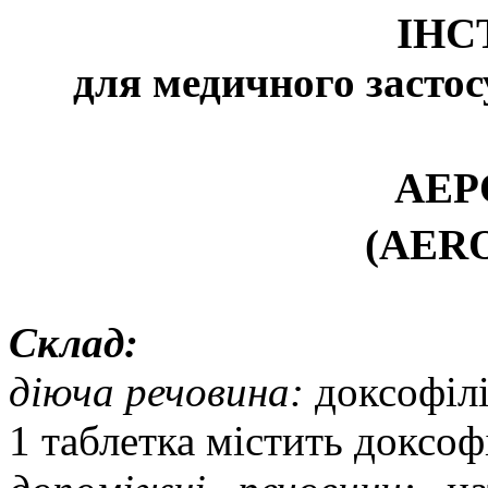
ІНС
для медичного застос
АЕР
(AER
Склад:
діюча речовина:
доксофілі
1 таблетка містить доксоф