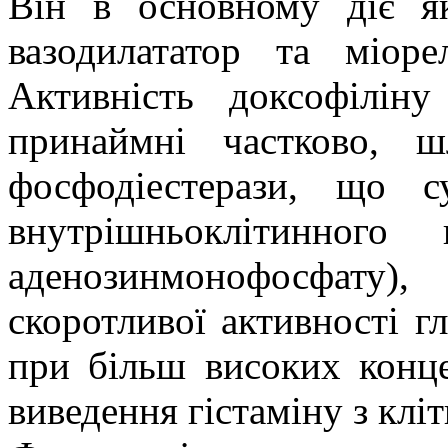
Він в основному діє як
вазодилататор та міоре
Активність доксофілін
принаймні частково, ш
фосфодіестерази, що с
внутрішньоклітинного
аденозинмонофосфату)
скоротливої активності г
при більш високих конц
виведення гістаміну з кліт