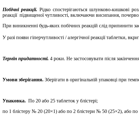
Побічні реакції.
Рідко спостерігаються шлунково-кишкові роз
реакції
підвищеної чутливості, включаючи висипання, почервон
При виникненні будь-яких побічних реакцій
слід
припинити зас
У разі появи гіперчутливості / алергічної реакції таблетки, вк
Термін придатності.
4 роки. Не застосовувати після закінчення
Умови зберігання.
Зберігати в оригінальній упаковці
при темпе
Упаковка.
По 20 або 25 таблеток у блістері;
по 1 блістеру № 20 (20×1) або по 2 блістери № 50 (25×2), або по