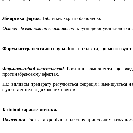
Лікарська форма.
Таблетки, вкриті оболонкою.
Основні фізико-хімічні властивості:
круглі двоопуклі таблетки 
Фармакотерапевтична група.
Інші
препарати, що застосовують
Фармакологічні властивості.
Рослинні компоненти, що входят
протинабряковому ефектах.
Під впливом препарату регулюється секреція і зменшується на
функція епітелію дихальних шляхів.
Клінічні характеристики.
Показання.
Гострі та хронічні запалення
при
носових пазух нос