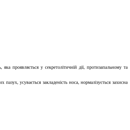
 яка проявляється у секретолітичній дії, протизапальному та
 пазух, усувається закладеність носа, нормалізується захисна