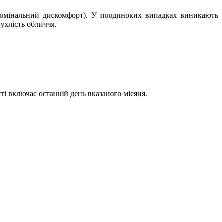
абдомінальний дискомфорт). У поодиноких випадках виникають
ухлість обличчя.
ті включає останній день вказаного місяця.