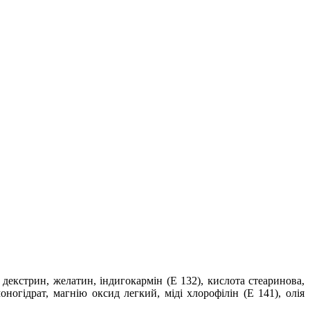
декстрин, желатин, індигокармін (E 132), кислота стеаринова,
оногідрат, магнію оксид легкий, міді хлороф
i
лін (Е 141), олія