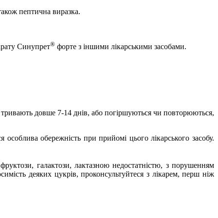
також пептична виразка.
®
парату Синупрет
форте з іншими лікарськими засобами.
я тривають довше 7
-
14 днів, або погіршуються чи повторюються,
я особлива обережність при прийомі цього лікарського засобу.
 фруктози, галактози, лактазною недостатністю, з порушенням
симість деяких цукрів, проконсультуйтеся з лікарем, перш ніж