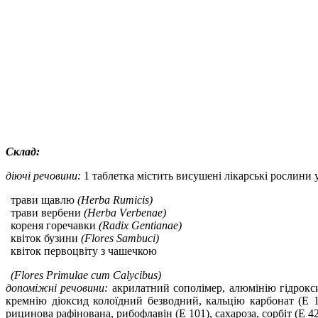
Склад
:
діючі речовини:
1 таблетка містить
висушені лікарські рослини 
трави щавлю
(Неrba Rumісіs)
трави вербени
(Неrbа Vеrbеnае)
кореня горечавки
(Rаdіх Gеntіаnае)
квіток бузини
(Flоrеs Sаmbuсі)
квіток первоцвіту з чашечкою
(Flоrеs Рrіmulае сum Саlyсіbus)
допоміжні речовини:
акрилатний сополімер,
алюмінію гідрокси
кремнію діоксид колоїдний безводний, кальцію карбонат (Е 1
рицинова рафінована, рибофлавін (Е 101), сахароза, сорбіт (Е 42