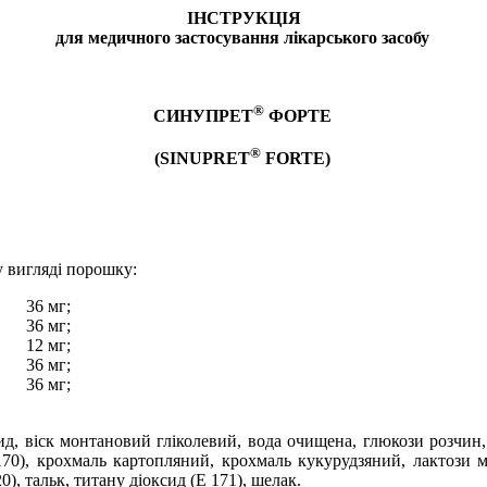
ІНСТРУКЦІЯ
для медичного застосування лікарського засобу
®
СИНУПРЕТ
ФОРТЕ
®
(SINUPRET
FORTE)
у вигляді порошку:
36 мг;
36 мг;
12 мг;
36 мг;
36 мг;
д, віск монтановий гліколевий, вода очищена, глюкози розчин, 
70), крохмаль картопляний, крохмаль кукурудзяний, лактози м
0), тальк, титану діоксид (Е 171), шелак.