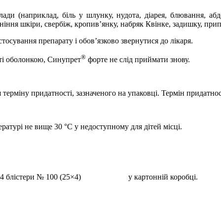
лади (наприклад, біль у шлунку, нудота, діарея, блювання, 
іння шкіри, свербіж, кропив’янку, набряк Квінке, задишку, прип
тосування препарату і обов’язково звернутися до лікаря.
®
риті оболонкою, Синупрет
форте не слід приймати знову.
 терміну придатності, зазначеного на упаковці. Термін придатнос
ратурі не вище 30
°
С
у недоступному для дітей місці
.
 4 блістери № 100 (25×4)
у картонній коробці.