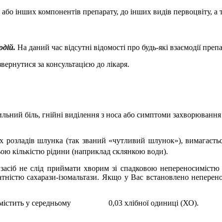
 або інших компонентів препарату, до інших видів первоцвіту, а 
одій.
На даний час відсутні відомості про будь-які взаємодії пре
звернутися за консультацією до лікаря.
сильний біль, гнійні виділення з носа або симптоми захворюванн
х розладів шлунка (так званий «чутливий шлунок»), вимагаєтьс
ьою кількістю рідини (наприклад склянкою води).
ий засіб не слід приймати хворим зі спадковою непереносимістю
тністю сахарази-ізомальтази. Якщо у Вас встановлено неперено
містить у середньому
0,03 хлібної одиниці (ХО).