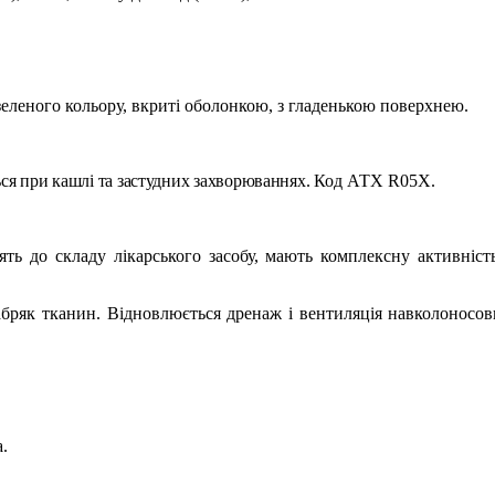
зеленого кольору, вкриті оболонкою, з гладенькою поверхнею.
ся при кашлі та застудних захворюваннях.
Код АТХ R05X.
ь до складу лікарського засобу, мають комплексну активність,
бряк тканин. Відновлюється дренаж і вентиляція навколоносових
а
.