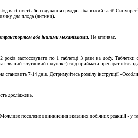
ріод вагітності або годування груддю лікарський засіб Синупрет
ризику для плода (дитини).
втотранспортом або іншими механізмами.
Не впливає.
2 років застосовувати по 1 таблетці 3 рази на добу. Таблетки
ак званий «чутливий шлунок») слід приймати препарат після їд
ня становить 7
-
14 днів. Дотримуйтесь розділу інструкції «
Особли
ість досліджень.
. Можливе посилене виникнення вказаних побічних реакцій
-
у та