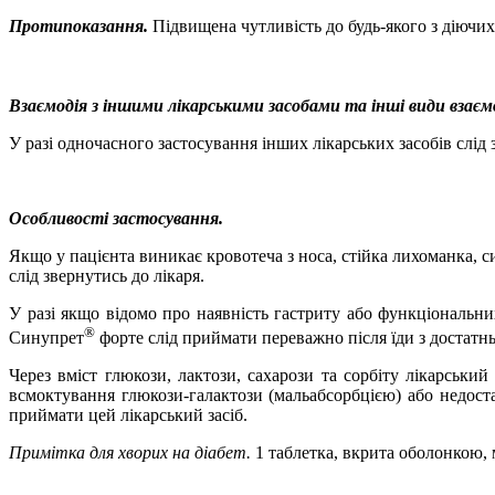
Протипоказання.
Підвищена чутливість до будь-якого з діючих
Взаємодія з іншими лікарськими засобами та інші види взаєм
У разі одночасного застосування інших лікарських засобів слід 
Особливості застосування
.
Якщо у пацієнта виникає кровотеча з носа, стійка лихоманка, 
слід звернутись до лікаря.
У разі якщо відомо про наявність гастриту або функціональни
®
Синупрет
форте слід приймати переважно після їди з достатн
Через вміст глюкози, лактози, сахарози та сорбіту лікарськ
всмоктування глюкози-галактози (мальабсорбцією) або недоста
приймати цей лікарський засіб.
Примітка для хворих на діабет.
1
таблетка, вкрита оболонкою, 