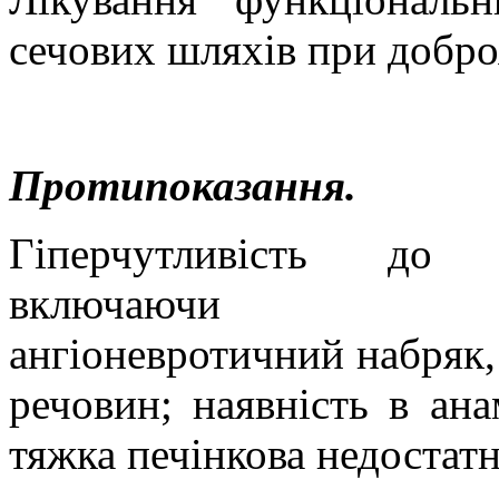
сечових шляхів при
д
обро
Протипоказання.
Гіперчутливість до т
включаючи медика
ангіоневротичний набряк,
речовин; наявність в анам
тяжка печінкова недостатн