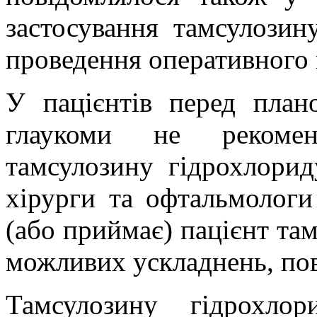
застосування тамсулозин
проведення оперативного 
У пацієнтів перед план
глаукоми не рекомен
тамсулозину гідрохлорид
хірурги та офтальмологи
(або приймає) пацієнт та
можливих ускладнень, пов
Тамсулозину гідрохло