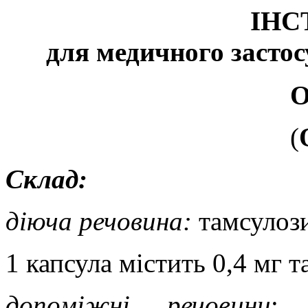
ІНС
для медичного застос
(
Склад:
діюча речовина:
тамсулоз
1 капсула містить 0,4 мг 
допоміжні речовини
: 