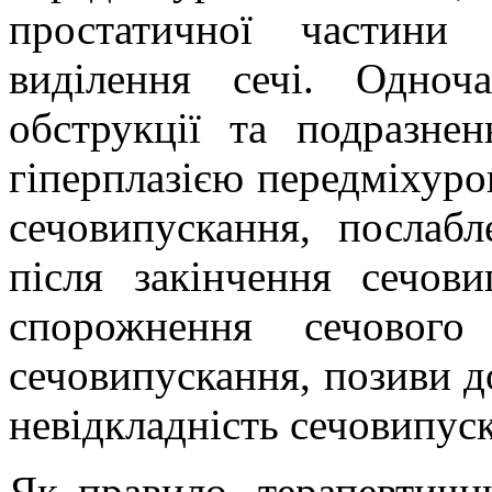
простатичної частини
виділення сечі. Одно
обструкції та подразнен
гіперплазією передміхуро
сечовипускання, послабл
після закінчення сечови
спорожнення сечового
сечовипускання, позиви д
невідкладність сечовипуск
Як правило, терапевтичн