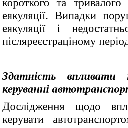
короткого та тривалого
еякуляції. Випадки пору
еякуляції і недостатнь
післяреєстраціному період
Здатність впливати 
керуванні автотранспор
Дослідження щодо впл
керувати автотранспор