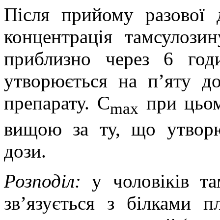
Після прийому разової 
концентрація тамсулозин
приблизно через 6 годи
утворюється на п’яту д
препарату. C
при цьом
max
вищою за ту, що утворю
дози.
Розподіл:
у чоловіків т
зв’язується з білками п