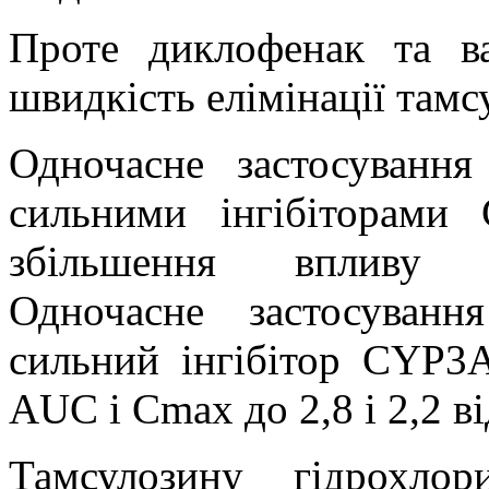
Проте диклофенак та в
швидкість елімінації тамс
Одночасне застосування
сильними інгібіторами
збільшення впливу т
Одночасне застосуванн
сильний інгібітор
CYP
3
AUC
і С
max
до 2,8 і 2,2 в
Тамсулозину гідрохло