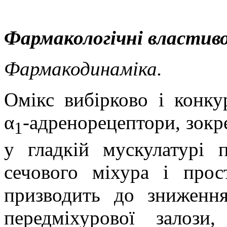
Фармакологічні властиво
Фармакодинаміка.
Омікс вибірково і конку
α
-адренорецептори, зокр
1
у гладкій мускулатурі 
сечового міхура і прос
призводить до зниження
передміхурової залоз