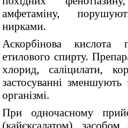
похідних фенотіазину
амфетаміну, порушую
нирками.
Аскорбінова кислота 
етилового спирту. Препар
хлорид, саліцилати, ко
застосуванні зменшують 
організмі.
При одночасному прийо
(кайєксалатом), засобом 