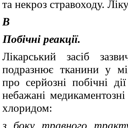
та некроз стравоходу. Лі
В
Побічні реакції.
Лікарський засіб зазв
подразнює тканини у міс
про серйозні побічні ді
небажані медикаментозні р
хлоридом:
з боку травного тракт