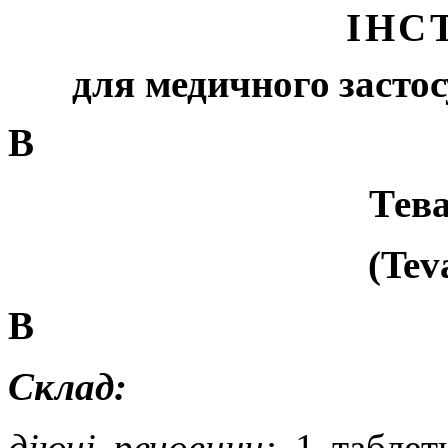
ІНС
для медичного застос
В
Тев
(
Tev
В
Склад:
діючі речовини:
1 таблет