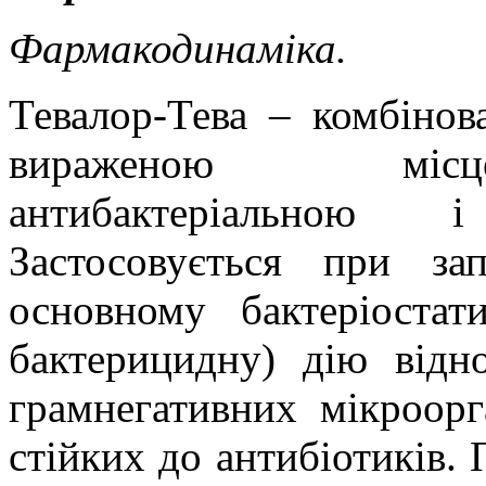
Фармакодинаміка.
Тевалор-Тева – комбінов
вираженою місце
антибактеріальною 
Застосовується при за
основному бактеріоста
бактерицидну) дію відн
грамнегативних мікроорг
стійких до антибіотиків.