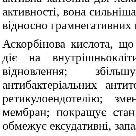
активності, вона сильніш
відносно грамнегативних 
Аскорбінова кислота, що
діє на внутрішньоклі
відновлення; збіль
антибактеріальних анти
ретикулоендотелію; зм
мембран; покращує стан 
обмежує ексудативні, запал