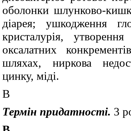
оболонки шлунково-кишко
діарея; ушкодження гл
кристалурія, утворення
оксалатних конкремент
шляхах, ниркова недос
цинку, міді.
В
Термін придатності
.
3 р
В