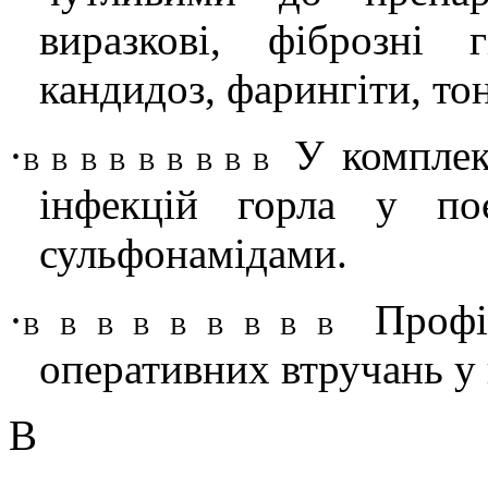
виразкові, фіброзні г
кандидоз, фарингіти, тон
·
У комплек
В В В В В В В В В
інфекцій горла у по
сульфонамідами.
·
Профі
В В В В В В В В В
оперативних втручань у 
В