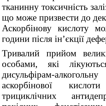
тканинну токсичність залі
що може призвести до дек
Аскорбінову кислоту м
години після ін’єкції деф
Тривалий прийом велик
особами, які лікуютьс
дисульфірам-алкогол
аскорбінової кислот
трициклічних антидеп