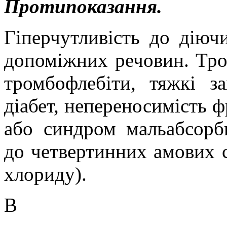
Протипоказання.
Гіперчутливість до діюч
допоміжних речовин. Тром
тромбофлебіти, тяжкі з
діабет, непереносимість ф
або синдром мальабсорбц
до четвертинних амових 
хлориду).
В