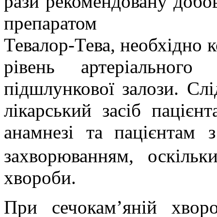
рази рекомендовану добов
препаратом
Тевалор-Тева, необхідно 
рівень артеріальног
підшлункової залози. Слі
лікарський засіб пацієн
анамнезі та
пацієнтам 
захворюванням, оскільк
хвороби.
При сечокам’яній хворо