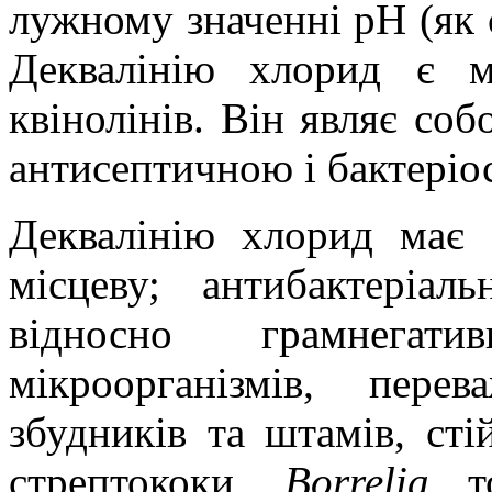
лужному значенні рН (як 
Деквалінію хлорид є м
квінолінів. Він являє соб
антисептичною і бактеріо
Деквалінію хлорид має 
місцеву; антибактері
відносно грамнегат
мікроорганізмів, пере
збудників та штамів, сті
стрептококи,
Borrelia
то