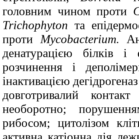
головним чином проти
C
Tr
i
chophyton
та епідермоф
проти
Mycobacterium.
Ант
денатурацією білків і
розчинення і деполімер
інактивацією дегідрогеназ
довготривалий контакт
необоротно; порушенн
рибосом; цитолізом клі
активна катіонна дія леж