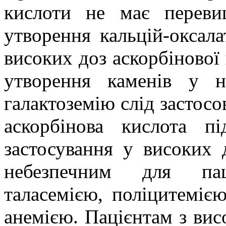
кислоти не має переви
утворення кальцій-оксала
високих доз аскорбінової
утворення каменів у 
галактоземію слід застосо
аскорбінова кислота пі
застосування у високих 
небезпечним для пац
таласемією, поліцитеміє
анемією. Пацієнтам з висо