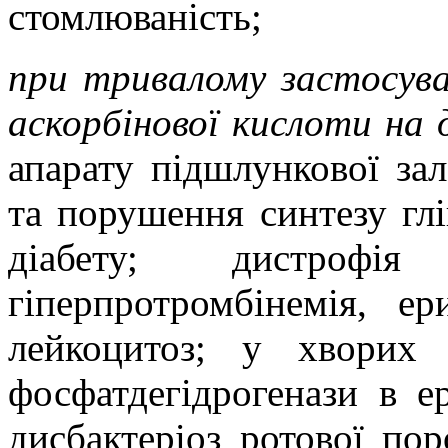
стомлюваність;
при тривалому застосуван
аскорбінової кислоти на 
апарату підшлункової зало
та порушення синтезу гл
діабету; дистрофія
гіперпротромбінемія, ер
лейкоцитоз; у хворих 
фосфатдегідрогенази в е
дисбактеріоз ротової по