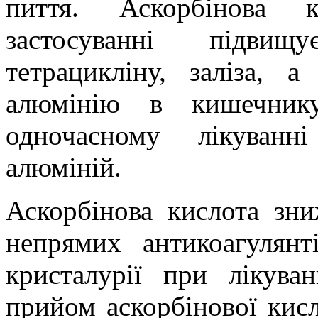
пиття. Аскорбінова 
застосуванні підвищ
тетрацикліну, заліза, 
алюмінію в кишечник
одночасному лікуванн
алюміній.
Аскорбінова кислота зни
непрямих антикоагулянт
кристалурії при лікува
прийом аскорбінової кис