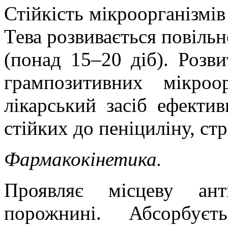
Стійкість мікроорганізмів
Тева розвивається повіль
(понад 15–20 діб). Розви
грампозитивних мікроо
лікарський засіб ефектив
стійких до пеніциліну, ст
Фармакокінетика.
Проявляє місцеву ан
порожнині. Абсорбує