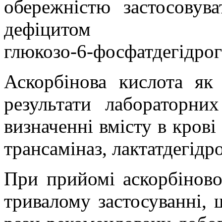
обережністю застосовува
дефіцитом
глюкозо-6-фосфатдегідрог
Аскорбінова кислота як
результати лабораторни
визначенні вмісту в крові 
трансаміназ, лактатдегідр
При прийомі аскорбінов
тривалому застосуванні,