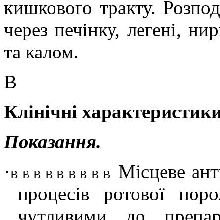
кишкового тракту. Розпод
через печінку, легені, ни
та калом.
В
Клінічні характеристики
Показання.
·
Місцеве ант
В В В В В В В В В
процесів ротової пор
чутливими до препара