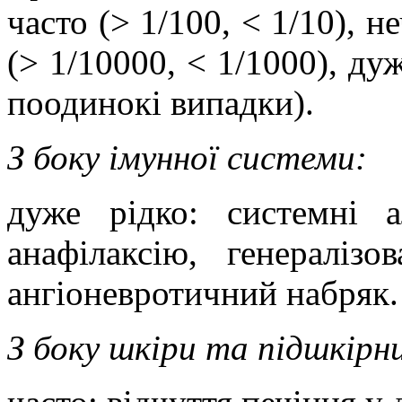
часто (
>
1/100,
<
1/10), не
(
>
1/10000,
<
1/1000), дуж
поодинокі випадки).
З боку
імунної системи:
дуже рідко:
системні а
анафілаксію, генераліз
ангіоневротичний набряк.
З боку шкіри та підшкірн