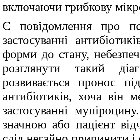
включаючи грибкову мікр
Є повідомлення про пс
застосуванні антибіотик
форми до
стану,
небезпеч
розглянути
такий
діа
розвивається
пронос
пі
антибіотиків, хоча він
м
застосуванні мупіроцину
значною або
пацієнт
від
слід негайно
припинити
і