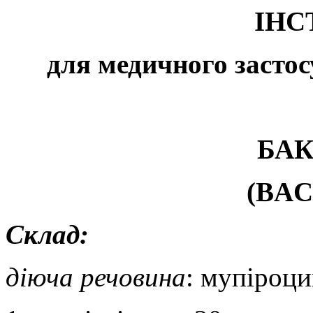
ІНС
для медичного засто
БА
(
BA
Склад:
діюча речовина
: мупіроци