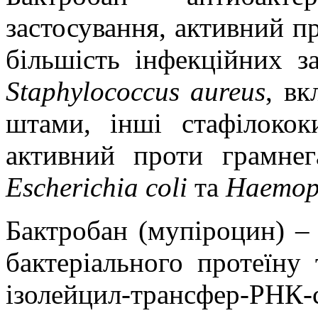
застосування, активний пр
більшість інфекційних з
Staphylococcus
aureus
, в
штами, інші стафілокок
активний проти грамнег
Escherichia
coli
та
Haemop
Бактробан (мупіроцин) – 
бактеріального протеїну
ізолейцил-трансфер-РНК-с