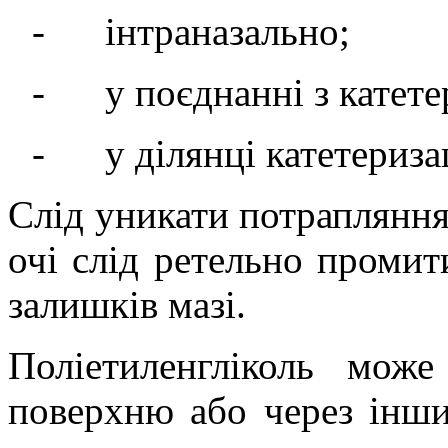
-
інтраназально;
-
у поєднанні з катет
-
у ділянці катетериза
Слід уникати потрапляння 
очі слід ретельно проми
залишків мазі.
Поліетиленгліколь може
поверхню або через інш