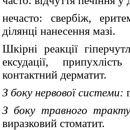
часто: відчуття печіння у 
нечасто:
свербіж, ерите
ділянці нанесення мазі.
Шкірні реакції гіперчут
ексудації, припухліс
контактний дерматит.
З боку нервової системи:
г
З боку травного тракту
виразковий стоматит
.