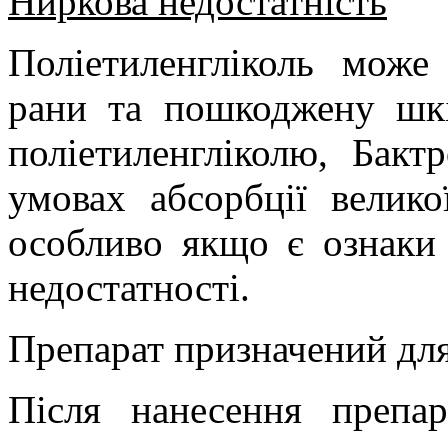
Ниркова недостатність
Поліетиленгліколь може 
рани та пошкоджену шкі
поліетиленгліколю, Бакт
умовах абсорбції великої
особливо якщо є ознаки 
недостатності.
Препарат призначений для
Після нанесення препа