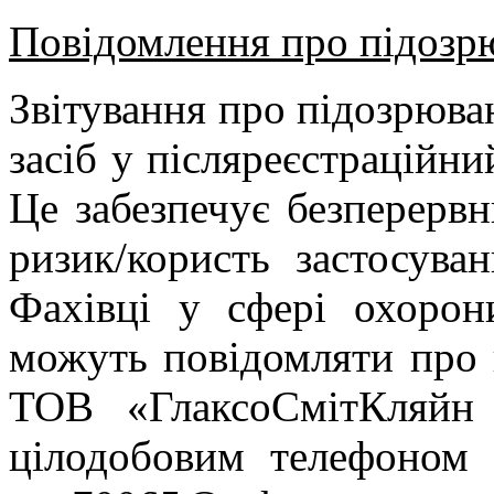
Повідомлення про підозрю
Звітування про підозрюван
засіб у післяреєстраційни
Це забезпечує безперерв
ризик/користь застосуван
Фахівці у сфері охорон
можуть повідомляти про 
ТОВ «ГлаксоСмітКляйн 
цілодобовим телефоном 