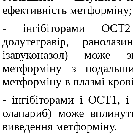
ефективність метформіну;
- і
нгібіторами OCT
долутегравір, ранолази
ізавуконазол) може з
метформіну з подальши
метформіну в плазмі крові
- інгібіторами і OCT1, 
олапариб
) може вплинут
виведення метформіну.