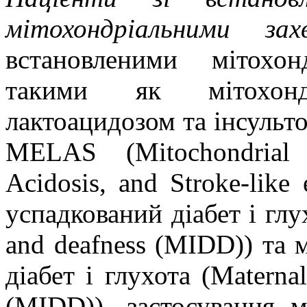
мітохондріальними зах
встановленими мітохон
такими як мітохонд
лактоацидозом та інсульт
MELAS
(
Mitochondrial
Acidosis
,
and
Stroke
-
like
успадкований діабет
і глу
and
deafness
(
MIDD)
) та 
діабет і глухота
(
Maternal
(
MIDD)
), застосування 