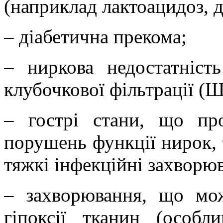
(наприклад лактоацидоз, 
– діабетична прекома;
– ниркова недостатніст
клубочкової фільтрації (Ш
– гострі стани, що пр
порушень функції нирок, т
тяжкі інфекційні захворю
– захворювання, що мо
гіпоксії тканин (особл