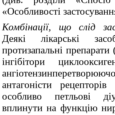
«Особливості застосуванн
Комбінації, що слід з
Деякі лікарські засо
протизапальні препарати
інгібітори циклооксиг
ангіотензинперетво
антагоністи рецепторів 
особливо петльові ді
вплинути на функцію ни