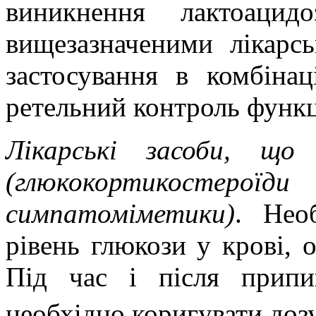
виникнення лактоацид
вищезазначеними лікарс
застосування в комбіна
ретельний контроль функц
Лікарські засоби, що 
(глюкокортикостероїди
симпатоміметики)
. Нео
рівень глюкози у крові, 
Під час і після припин
необхідно коригувати до