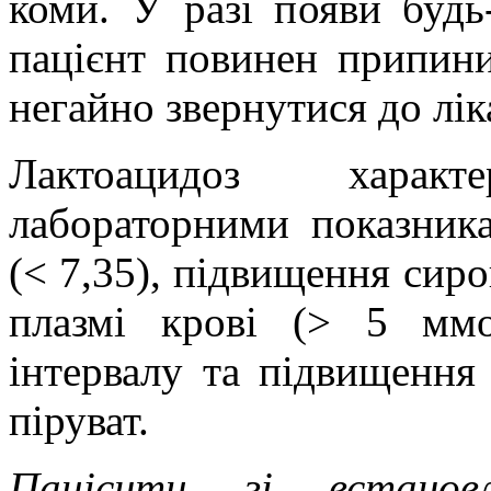
коми. У разі появи будь
пацієнт повинен припини
негайно звернутися до лік
Лактоацидоз характе
лабораторними показник
(< 7,35), підвищення сиро
плазмі крові (> 5 ммо
інтервалу та підвищення 
піруват.
Пацієнти зі встанов