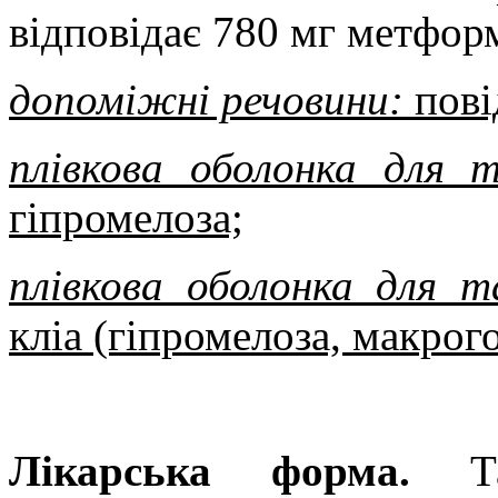
відповідає 780 мг метфор
допоміжні речовини:
пові
плівкова оболонка для 
гіпромелоза;
плівкова оболонка для 
кліа (гіпромелоза, макрог
Лікарська форма.
Т