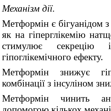
Механізм дії.
Метформін є бігуанідом з
як на гіперглікемію натщ
стимулює секрецію 
гіпоглікемічного ефекту.
Метформін знижує гіп
комбінації з інсуліном зни
Метформін чинить ант
допомогою кількох механі