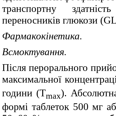
транспортну здатніс
переносників глюкози (G
Фармакокінетика.
Всмоктування.
Після перорального прий
максимальної концентраці
години (Т
). Абсолютн
max
формі таблеток 500 мг а