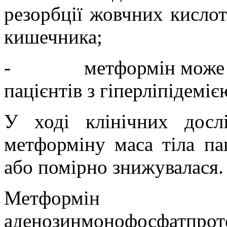
резорбції жовчних кисло
кишечника;
-
метформін може 
пацієнтів з гіперліпідеміє
У ході клінічних досл
метформіну маса тіла па
або помірно знижувалася.
Метформін 
аденозинмонофосфатпрот