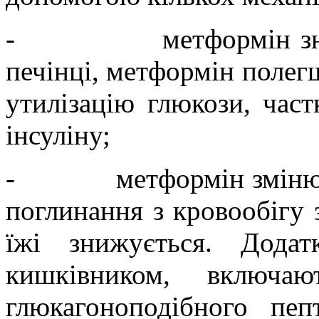
-
метформін з
печінці, метформін полег
утилізацію глюкози, част
інсуліну;
-
метформін зміню
поглинання з кровообігу 
їжі знижується. Додат
кишківником, включаю
глюкагоноподібного пе