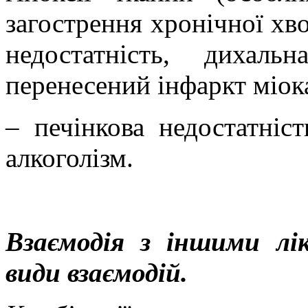
загострення хронічної хв
недостатність, дихаль
перенесений інфаркт міок
– печінкова недостатніст
алкоголізм.
Взаємодія з іншими лі
види вза
ємодій.