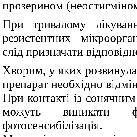
прозерином (
неостигміно
При тривалому лікуван
резистентних
мікроорган
слід призначати відповідн
Хворим, у яких
розвинула
препарат необхідно відмі
При контакті із сонячни
можуть виникати
фотосенсибілізація
.