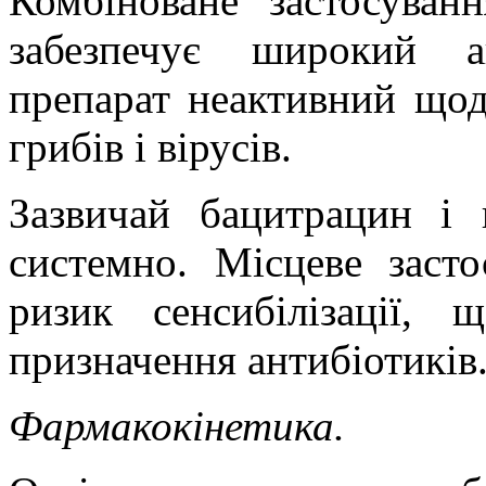
Комбіноване застосува
забезпечує широкий а
препарат неактивний що
грибів і вірусів.
Зазвичай
бацитрацин
і
системно. Місцеве заст
ризик сенсибілізації,
призначення антибіотиків
Фармакокінетика.