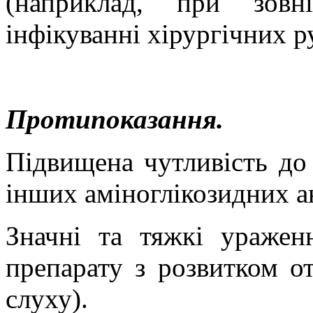
(наприклад, при зовн
інфікуванні хірургічних р
Протипоказання.
Підвищена чутливість до
інших
аміноглікозидних
а
Значні та тяжкі уражен
препарату з розвитком
о
слуху).