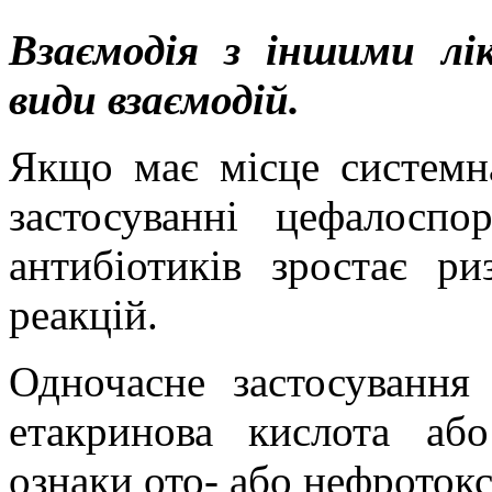
Взаємодія з іншими лі
види взаємодій.
Якщо має місце системн
застосуванні
цефалоспор
антибіотиків зростає р
реакцій.
Одночасне застосування 
етакринова
кислота а
ознаки ото- або
нефротокс