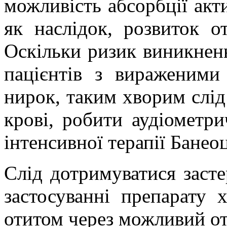
можливість абсорбції акт
як наслідок, розвиток о
Оскільки ризик виникненн
пацієнтів з вираженими
нирок, таким хворим слід
крові, робити
аудіометри
інтенсивної терапії
Банео
Слід дотримуватися заст
застосуванні препарату 
отитом через можливий
о