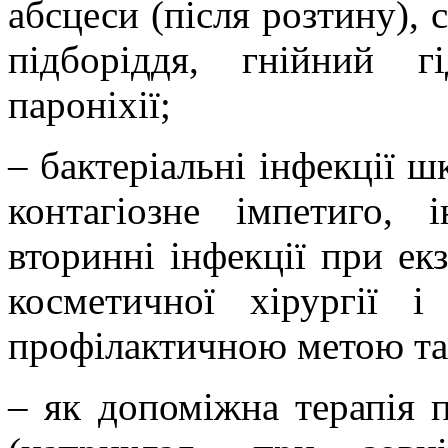
абсцеси (після розтину), 
підборіддя, гнійний г
пароніхії
;
–
бактеріальні інфекції 
контагіозне імпетиго, і
вторинні інфекції при ек
косметичної хірургії 
профілактичною метою та 
–
як допоміжна терапія п