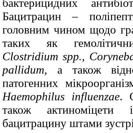
бактерицидних антибі
Бацитрацин
– поліпепти
головним чином щодо
гр
таких як гемолітични
Clostridium
spp
.,
Coryneba
pallidum
, а також від
патогенних мікрооргані
Haemophilus
influenzae
. 
також актиноміцет
бацитрацину
штами зустр