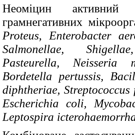
Неоміцин
активний
грамнегативних
мікроорга
Proteus
,
Enterobacter
aer
Salmonellae
,
Shigellae
Pasteurella
,
Neisseria
Bordetella
pertussis
,
Bacil
diphtheriae
,
Streptococcus
Escherichia
coli
,
Mycobac
Leptospira
icterohaemorrh