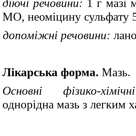
діючі речовини:
1 г
мазі 
МО,
неоміцину
сульфату 
допоміжні речовини:
лано
Лікарська форма.
Мазь.
Основні фізико-хімічн
однорідна мазь
з легким 