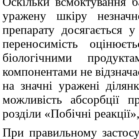
Оскільки всмоктування
б
уражену шкіру незначн
препарату досягається у
переносимість
оцінюєтьс
біологічними продукт
компонентами не відзнача
на значні уражені ділян
можливість абсорбції пр
розділи «Побічні реакції»,
При правильному застос