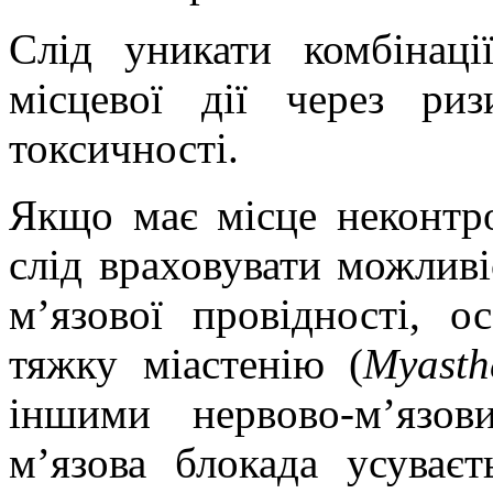
Слід уникати комбінац
місцевої дії через ри
токсичності.
Якщо має місце неконтр
слід враховувати можливі
м’язової провідності, 
тяжку міастенію (
Myasth
іншими нервово-м’язо
м’язова блокада усуває