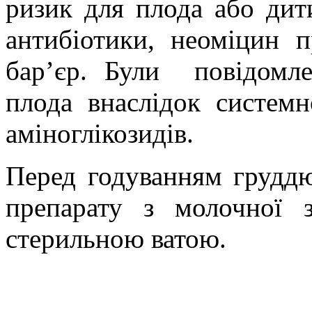
ризик для плода або дит
антибіотики,
неоміцин
пр
бар’єр. Були
повідомл
плода внаслідок системн
аміноглікозидів
.
Перед годуванням грудд
препарату з молочної 
стерильною
ватою
.