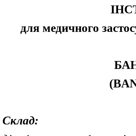
ІНС
для медичного засто
БА
(
BA
Склад: