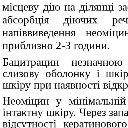
місцеву дію на ділянці з
абсорбція діючих реч
напіввиведення
неоміци
приблизно 2-3 години.
Бацитрацин
незначною
слиз
ову
оболо
н
к
у
і
шкі
шкіру
при наявності відк
Неоміцин
у мінімальній 
інтактну шкіру. Через зап
відсутності
кератинового