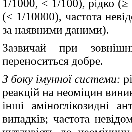
1/1000, < 1/100),
рідко
(≥ 
(
<
1/10000), частота невід
за наявними даними
).
Зазвичай при зовнішн
переноситься добре.
З боку імунної системи:
р
реакцій на
неоміцин
вини
інші
аміноглікозидні
ант
випадків; частота невід
чутливість до
неоміцину