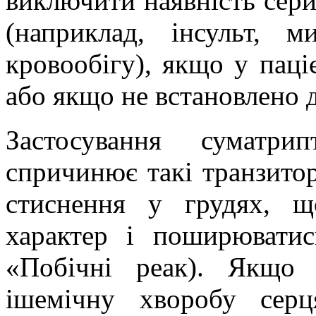
виключити наявність серй
(наприклад, інсульт, 
кровообігу), якщо у паці
або якщо не встановлено д
Застосування
суматрип
спричинює такі транзитор
стиснення у грудях, 
характер і поширювати
«Побічні реак). Якщо
ішемічну хворобу серц