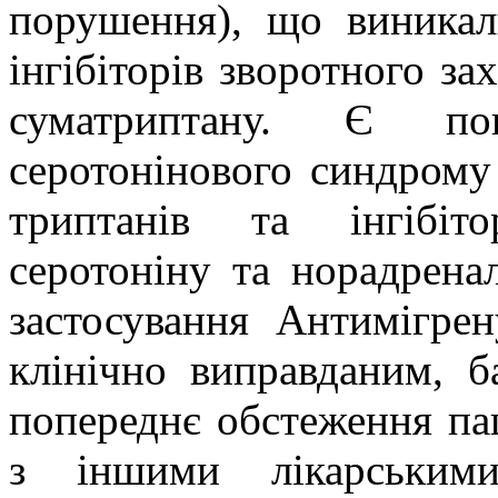
порушення), що виникал
інгібіторів зворотного за
суматриптану
. Є пові
серотонінового синдрому
триптанів та інгібіт
серотоніну та норадрена
застосування
Антимігрен
клінічно виправданим, 
попереднє обстеження пац
з іншими лікарським