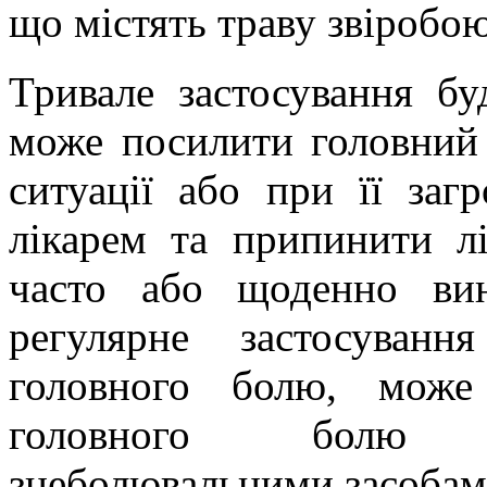
що містять траву звіробо
Тривале застосування бу
може посилити головний 
ситуації або при її загр
лікарем та припинити лі
часто або щоденно ви
регулярне застосуванн
головного болю, може
головного болю в
знеболювальними засоба