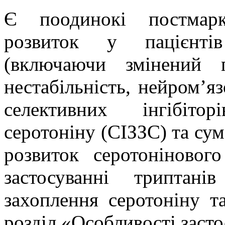
Є поодинокі
постмарк
розвиток у пацієнтів
(включаючи змінений п
нестабільність,
нейром’яз
селективних інгібіто
серотоніну (СІЗЗС) та
сум
розвиток серотоніново
застосуванні триптані
захоплення серотоніну т
розділ «Особливості засто