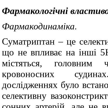
Фармакологічні властиво
Фармакодинаміка.
Суматриптан – це селект
що не впливає на інші 5
містяться, головним 
кровоносних судина
дослідженнях було встан
селективну
вазоконстрик
сонних артерій, але не в