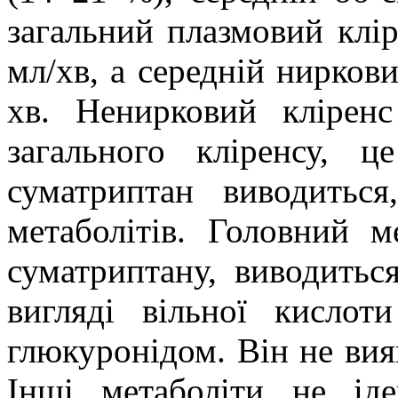
загальний плазмовий клі
мл/хв, а середній нирков
хв. Ненирковий клірен
загального кліренсу, 
суматриптан виводитьс
метаболітів. Головний м
суматриптану
, виводитьс
вигляді вільної кисло
глюкуронідом
. Він не ви
Інші метаболіти не іде