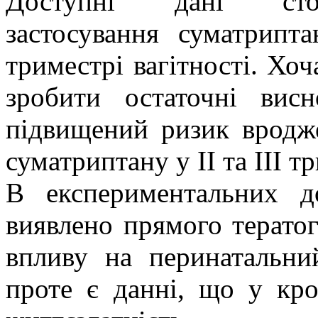
Доступні дані с
застосування
суматрипта
триместрі вагітності. Хо
зробити остаточні вис
підвищений ризик вродже
суматриптану
у ІІ та ІІІ 
В експериментальних д
виявлено прямого терато
впливу на
перинатальни
проте є данні, що у кр