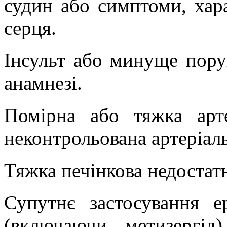
судин або симптоми, хар
серця.
Інсульт або минуще пору
анамнезі.
Помірна або тяжка арте
неконтрольована артеріаль
Тяжка печінкова недостатн
Супутнє застосування е
(включаючи
метизергід
)