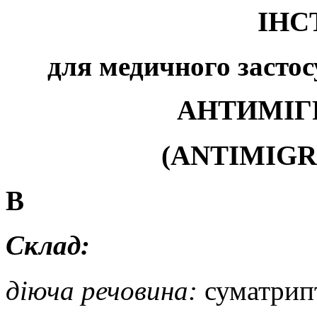
ІНС
для медичного засто
АНТИМІГ
(
А
NTIMIGR
В
Склад:
діюча речовина
:
суматрип