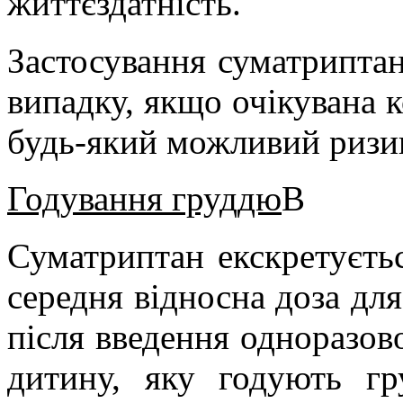
життєздатність.
Застосування
суматрипта
випадку, якщо очікувана к
будь-який можливий ризи
Годування груддю
В
Суматриптан екскретуєть
середня відносна доза дл
після введення одноразов
дитину, яку годують г