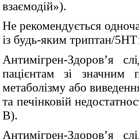
взаємодій»).
Не рекомендується одноча
із будь-яким
триптан
/5НТ
Антимігрен
-Здоров’я сл
пацієнтам зі значним
метаболізму або виведення
та печінковій недостатнос
В).
Антимігрен
-Здоров’я сл