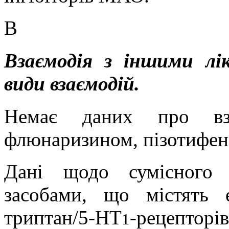
В
Взаємодія з іншими лі
види взаємодій.
Немає даних про вза
флюнаризином
,
пізотифе
Дані щодо сумісного 
засобами, що містять 
триптан
/5-HT
-рецепто
1