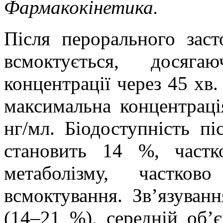
Фармакокінетика.
Після перорального зас
всмоктується, дося
концентрації через 45 хв
максимальна концентраці
нг
/мл. Біодоступність пі
становить 14 %, частк
метаболізму, частков
всмоктування. Зв’язуван
(14–21 %), середній об’