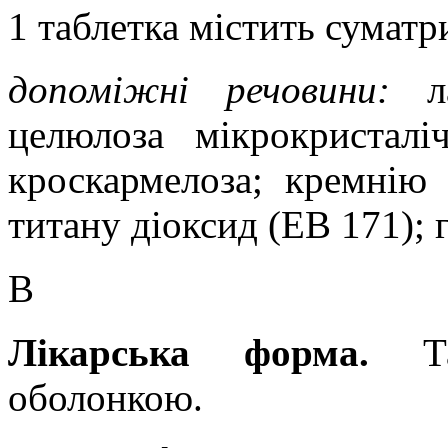
1 таблетка містить
суматр
допоміжні речовини:
л
целюлоза мікрокристалі
кроскармелоза; кремнію 
титану діоксид (ЕВ 171); 
В
Лікарська форма.
Т
оболонкою.