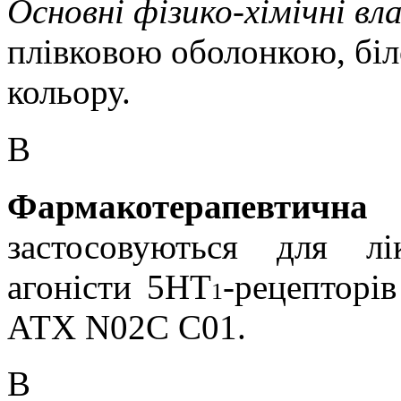
Основні фізико-хімічні вл
плівковою оболонкою, біл
кольору.
В
Фармакотерапевтич
застосовуються для лі
агоністи 5НТ
-рецепторів
1
АТХ
N02C C01.
В