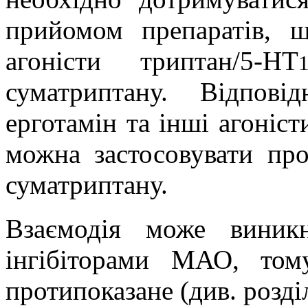
прийомом препаратів, щ
агоністи
триптан
/5-HT
суматриптану
. Відпові
ерготамін та інші агоніс
можна застосовувати пр
суматриптану
.
Взаємодія може вини
інгібіторами МАО, том
протипоказане (див. розд