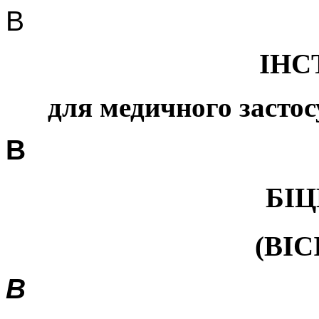
В
ІНС
для медичного застос
В
БІ
(
BIC
В