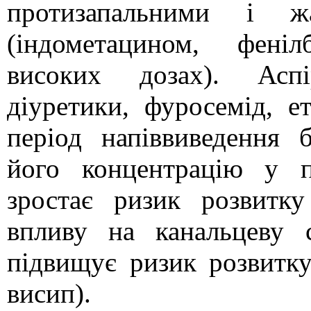
протизапальними і жа
(індометацином, фені
високих дозах). Аспі
діуретики, фуросемід, е
період напіввиведення 
його концентрацію у п
зростає ризик розвитк
впливу на канальцеву 
підвищує ризик розвитку
висип).