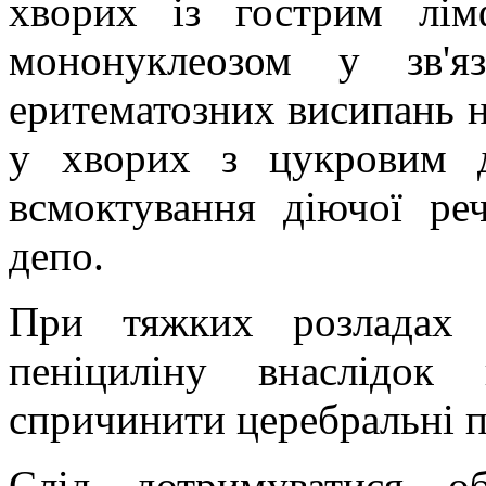
хворих із гострим лім
мононуклеозом у зв'я
еритематозних висипань на
у хворих з цукровим 
всмоктування діючої ре
депо.
При тяжких розладах 
пеніциліну внаслідок
спричинити церебральні п
Слід дотримуватися об