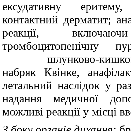
ексудативну еритему,
контактний дерматит; ана
реакції, включаю
тромбоцитопенічну п
шлунково-кишков
набряк Квінке, анафіл
летальний наслідок у раз
надання медичної допо
можливі реакції у місці в
З боку органів дихання:
бр