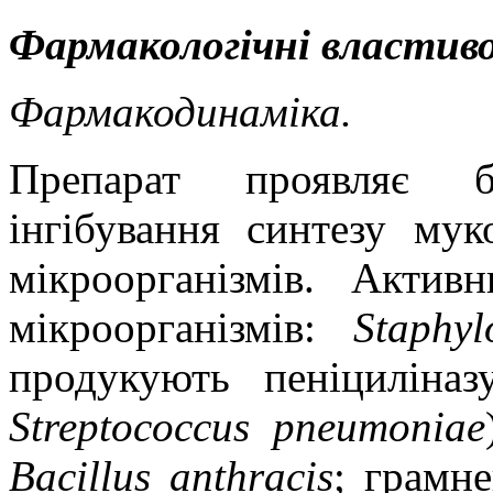
Фармакологічні властиво
Фармакодинаміка.
Препарат проявляє 
інгібування синтезу мук
мікроорганізмів. Актив
мікроорганізмів:
Staphyl
продукують пеніциліназ
Streptococcus pneumoniae
Bacillus anthracis
;
грамне