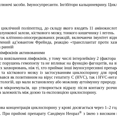
улюючі засоби.
Імуносупресанти. Інгібітори
кальциневрину. Цик
циклічний поліпептид, до складу якого входять 11 амінокислот
лункової залози, кісткового мозку, тонкого кишечнику і легень.
ок клітинно-опосередкованих реакцій,
включаючи імунітет відн
влений ад’ювантом Фрейнда, реакцію «трансплантат проти хазя
 ранній
 лімфокінів активованими
та вивільнення лімфокінів,
у тому числі інтерлейкіну 2 (фактора
 порушень гемопоезу та не впливає на функцію фагоцитів, на ві
х захворювань, ніж ті, хто приймає інші імуносупресивні препар
в та кісткового мозку із застосуванням циклоспорину для проф
вався як позитивним на вірус гепатиту С (HVC), так і HVC-нег
атологій, що мали встановлену або можливу аутоімунну природу.
я мікроемульсія, що утворюється відразу після контакту розч
на залежність між дозою та експозицією циклоспорину.
ова концентрація циклоспорину у крові досягається через 1–2 
®
%. При прийомі
препарату Сандімун Неорал
з їжею з високим 