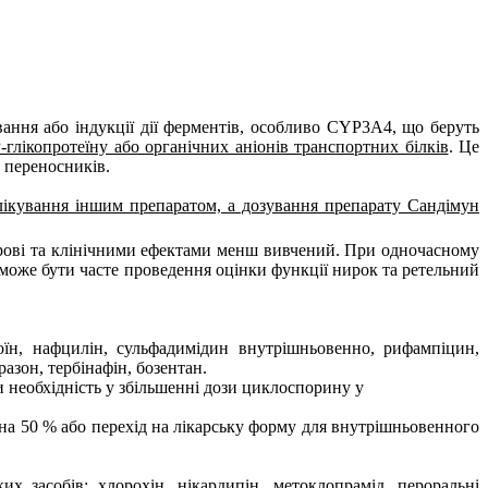
вання або індукції дії ферментів, особливо CYP3A4, що беруть
глікопротеїну або органічних аніонів транспортних білків
. Це
 переносників.
 лікування іншим препаратом, а дозування препарату Сандімун
 крові та клінічними ефектами менш вивчений. При одночасному
 може бути часте проведення оцінки функції нирок та ретельний
ітоїн, нафцилін, сульфадимідин внутрішньовенно, рифампіцин,
азон, тербінафін, бозентан.
 необхідність у збільшенні дози циклоспорину у
а 50 % або перехід на лікарську форму для внутрішньовенного
х засобів: хлорохін, нікардипін, метоклопрамід, пероральні