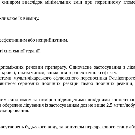
ий синдром
внаслідок мінімальних змін при первинному гломе
жливлює їх відміну.
 неефективним або неприйнятним.
 системної терапії.
допоміжних речовин препарату. Одночасне застосування з лік
 крові і, таким чином, зниження терапевтичного ефекту.
атами мультилікарського ефлюксного переносника Р-глікопроте
озвитком серйозних побічних реакцій та/або побічних реакцій
чним синдромом та помірно підвищеними вихідними концентрац
 обережне лікування із застосуванням доз не вище 2,5 мг/кг/доб
 захворювання.
овоутворень будь-якого виду, за винятком передракового стану а