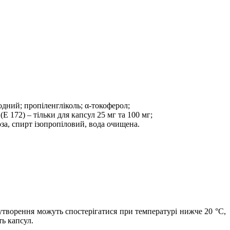
водний; пропіленгліколь; α-токоферол;
Е 172) – тільки для капсул 25 мг та 100 мг;
оза, спирт ізопропіловий, вода очищена.
утворення можуть спостерігатися при температурі нижче 20 °С,
ть капсул.