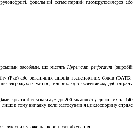
рулонефриті,
фокальний сегментарний гломерулосклероз або
арськими засобами, що містять
Hypericum perforatum
(звіробій
їну (
Pgp)
або органічних аніонів транспортних білків (ОАТБ),
, що загрожують життю, наприклад з бозентаном, дабігатрану
іями креатиніну максимум до 200 мкмоль/л у дорослих та 140
у, лише в тому випадку, коли застосування циклоспорину сприяє
бо
злоякісних
уражень шкіри після лікування.