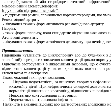
- стероїдозалежний або стероїдорезистентний нефротичн
мембранозний гломерулонефрит.
Індукція або підтримання ремісії:
- підтримання ремісії, спричиненої кортикостероїдами, що умо
Ревматоїдний артрит:
- лікування тяжких форм активного ревматоїдного артриту.
Псоріаз:
- тяжкі форми псоріазу, коли стандартне лікування виявилося
Атопічний дерматит:
- лікування тяжких форм атопічного дерматиту при необхідності
Протипоказання.
Підвищена чутливість до циклоспорину або до будь-яких з
звичайний)
через ризик зниження концентрації циклоспорину у
Одночасне застосування з лікарськими засобами, що є субстр
підвищення концентрації у плазмі крові яких пов’язане з р
етексилатом та аліскіреном.
Також можливі такі протипоказання:
-
Ниркова недостатність, за винятком хворих з нефроти
мкмоль/л у дітей. При нефротичному синдромі дозволяється
нормалізації показників креатиніну, підвищених внаслідок
-
Недостатньо контрольована гіпертензія.
-
Недостатньо контрольована інфекція.
Наявність в анамнезі відомих або діагностованих злоякісних н