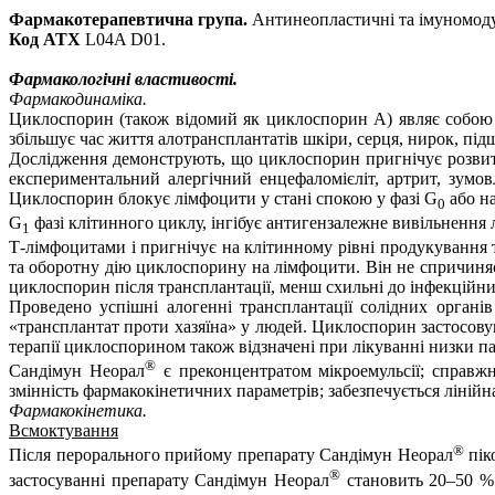
Фармакотерапевтична група.
Антинеопластичні та імуномод
Код АТХ
L04A D01.
Фармакологічні властивості.
Фармакодинаміка.
Циклоспорин (також відомий як циклоспорин А) являє собою 
збільшує час життя алотрансплантатів шкіри, серця, нирок, підш
Дослідження демонструють, що циклоспорин пригнічує розвит
експериментальний алергічний енцефаломієліт, артрит, зумо
Циклоспорин блокує лімфоцити у стані спокою у фазі G
або на
0
G
фазі клітинного циклу,
інгібує антигензалежне вивільнення
1
Т-лімфоцитами
і пригнічує на клітинному рівні продукування 
та оборотну дію циклоспорину на лімфоцити. Він не спричиняє
циклоспорин після трансплантації, менш схильні до інфекційни
Проведено успішні алогенні трансплантації солідних органі
«трансплантат проти хазяїна» у людей. Циклоспорин застосову
терапії циклоспорином також відзначені при лікуванні низки п
®
Сандімун Неорал
є преконцентратом мікроемульсії; справжн
змінність фармакокінетичних параметрів; забезпечується ліній
Фармакокінетика.
Всмоктування
®
Після перорального прийому
препарату Сандімун Неорал
пік
®
застосуванні
препарату Сандімун Неорал
становить 20–50 