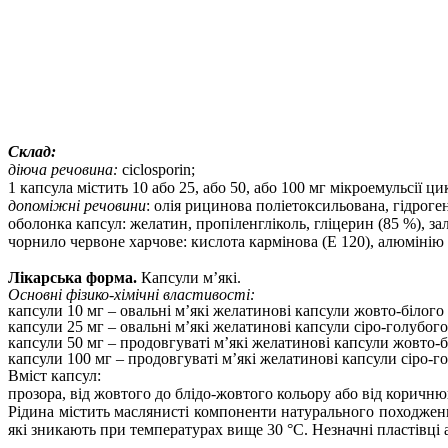
Склад:
діюча речовина:
ciclosporin;
1 капсула містить 10 або 25, або 50, або 100 мг мікроемульсії ц
допоміжні речовини
: олія рицинова поліетоксильована,
гідроге
оболонка капсул: желатин, пропіленгліколь, гліцерин (85 %), зал
чорнило червоне харчове: кислота кармінова (Е 120), алюмінію 
Лікарська форма.
Капсули м’які.
Основні фізико-хімічні властивості:
капсули 10 мг – овальні м’які желатинові капсули жовто-білог
капсули 25 мг – овальні м’які желатинові капсули сіро-голубо
капсули 50 мг – продовгуваті м’які желатинові капсули жовто-
капсули 100 мг – продовгуваті м’які желатинові капсули сіро-
Вміст капсул:
прозора, від жовтого до блідо-жовтого кольору або від коричн
Рідина містить маслянисті компоненти натурального походженн
які зникають при температурах вище 30 °С. Незначні пластівці 