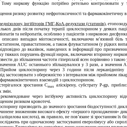
). Тому ниркову функцію потрібно ретельно контролювати у т
ищення ризику розвитку нефротоксичності
та фармакокінетичну в
еднізолону, інгібіторів ГМГ-КоА-редуктази (статинів
), етопозиду
ількох днів після початку терапії циклоспорином у деяких паці
іопатія та нейропатія, особливо у пацієнтів з нирковою дисфунк
описано випадки міотоксичності, включаючи м’язовий біль та 
статином, правастатином, а також флувастатином (у рідких випа
ідповідно до вказівок, наведених в інформації про призначенн
ку тяжких порушень функції нирок, включаючи вторинну ниркову 
ести до збільшення частоти гіперплазії ясен порівняно з такою 
начення AUC останнього збільшувалося у 3 рази, а значення 
. Прийом циклоспорину через 3 години після лерканідипін
ід застосовувати з обережністю з інтервалом між прийомом ліка
є фармакокінетичних взаємодій з циклоспорином.
стерігалося зростання C
аліскірену, субстрату P-gp, прибл
max
 змін.
 рекомендоване через інгібуючу активність циклоспорину ві
ищеним ризиком кровотечі.
оспорину призводить до значного зростання біодоступності дикл
причинене зниженням високого ефекту «першого проходження» ди
іцилова кислота), як правило, не пов’язане зі зростанням їх бі
досліджень при одночасному застосуванні еверолімусу або сиролі
спорину. Еверолімус та сиролімус лише незначним чином вплива