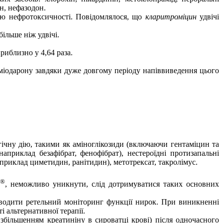
ин, нефазодон.
ою нефротоксичності. Повідомлялося, що
кларитроміцин
удвічі
ільше ніж удвічі.
иблизно у 4,64 раза.
аміодарону завдяки дуже довгому періоду напіввиведення цього
ічну дію, такими як аміноглікозиди
(включаючи гентаміцин та
наприклад безафібрат, фенофібрат)
, нестероїдні протизапальні
априклад циметидин, ранітидин), метотрексат, такролімус.
®
, неможливо уникнути, слід дотримуватися таких основних
оводити ретельний моніторинг функції нирок. При виникненні
 альтернативної терапії.
 збільшенням креатиніну в сироватці крові) після одночасного