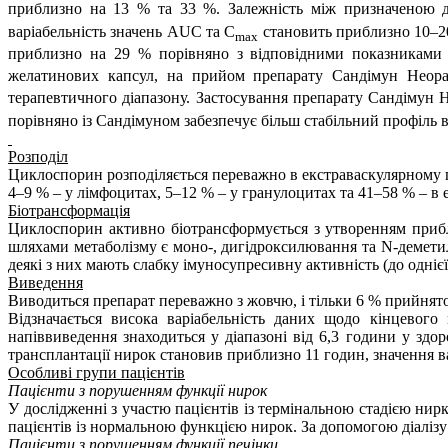
приблизно на 13 % та 33 %. Залежність між призначеною д
варіабельність значень AUC та C
становить приблизно 10–2
max
приблизно на 29 % порівняно з відповідними показниками 
желатинових капсул, на прийом препарату Сандімун Неор
терапевтичного діапазону.
Застосування
препарату Сандімун 
порівняно із Сандімуном забезпечує більш стабільний профіль
Розподіл
Циклоспорин розподіляється переважно в екстраваскулярному 
4
–
9 % – у лімфоцитах, 5
–
12 % – у гранулоцитах та 41
–
58 % – в 
Біотрансформація
Циклоспорин активно біотрансформується з утворенням прибл
шляхами метаболізму є моно-, дигідроксилювання та N-деметил
деякі з них мають слабку імуносупресивну активність (до однієї 
Виведення
Виводиться препарат переважно з жовчю, і тільки 6 % прийнятої
Відзначається висока варіабельність даних щодо кінцевого
напіввиведення знаходиться у діапазоні від 6,3 години у здо
трансплантації нирок становив приблизно 11 годин, значення ва
Особливі групи пацієнтів
Пацієнти з порушенням функції нирок
У дослідженні з участю пацієнтів із термінальною стадією нир
пацієнтів із нормальною функцією нирок. За допомогою діаліз
Пацієнти з порушенням функції печінки