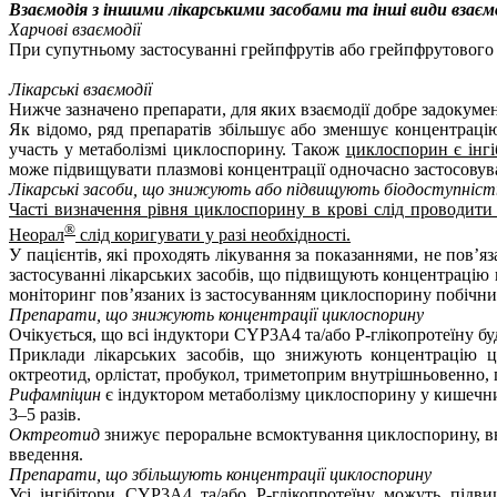
Взаємодія з іншими лікарськими засобами та інші види взаєм
Харчові взаємодії
При супутньому застосуванні грейпфрутів або грейпфрутового 
Лікарські взаємодії
Нижче зазначено препарати, для яких взаємодії добре задокуме
Як відомо, ряд препаратів збільшує або зменшує концентрацію
участь у метаболізмі циклоспорину. Також
циклоспорин є інг
може підвищувати плазмові концентрації одночасно застосовув
Лікарські засоби, що знижують або підвищують біодоступніст
Часті визначення рівня циклоспорину в крові слід проводити
®
Неорал
слід коригувати у разі необхідності.
У пацієнтів, які проходять лікування за показаннями, не пов
застосуванні лікарських засобів, що підвищують концентрацію 
моніторинг пов’язаних із застосуванням циклоспорину побічни
Препарати, що знижують концентрації циклоспорину
Очікується, що всі індуктори CYP3A4 та/або Р-глікопротеїну 
Приклади лікарських засобів, що знижують концентрацію ц
октреотид, орлістат, пробукол, триметоприм внутрішньовенно, п
Рифампіцин
є індуктором метаболізму циклоспорину у кишечник
3–5 разів.
Октреотид
знижує пероральне всмоктування циклоспорину, вн
введення.
Препарати, що збільшують концентрації циклоспорину
Усі інгібітори CYP3A4 та/або Р-глікопротеїну можуть підви