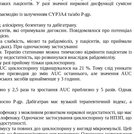
аких пацієнтів. У разі значної ниркової дисфункції сумісне
заємодію із залученням CYP3A4 та/або P-gp.
, аліскірену, бозентану та дабігатрану.
єнтів, які отримували дигоксин. Повідомлялося про потенціал
цією.
слабкість, міозит та рабдоміоліз, у пацієнтів, що приймали
дках). При одночасному застосуванні
я. Терапію статинами можна тимчасово відмінити пацієнтам із
недостатність, що розвинулася внаслідок рабдоміолізу.
у разі прийому тільки циклоспорину.
AUC циклоспорину підвищувалося на 21 %. Тому слід уникати
у не призводив до змін AUC останнього, але значення AUC
рських засобів щонайменше у 3 години.
изно у 2,5 раза та зростання AUC приблизно у 5 разів. Однак
дносно P-gp.
Дабігатран має вузький терапевтичний індекс, а
офенаку з можливим розвитком ниркової недостатності, що має
клофенаку. Одночасне застосування циклоспорину та НПЗП, що
одоступності.
мусу та повних доз циклоспорину у вигляді мікроемульсії. Цей
ють на фармакокінетику циклоспорину. Одночасне застосування