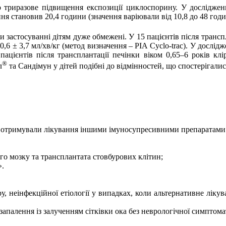
 триразове підвищення експозиції циклоспорину. У досліджен
я становив 20,4 години (значення варіювали від 10,8 до 48 годи
и застосуванні дітям дуже обмежені. У 15 пацієнтів після трансп
6 ± 3,7 мл/хв/кг (метод визначення – РІА Cyclo-trac). У дослідже
пацієнтів після трансплантації печінки віком 0,65–6 років кл
®
л
та Сандімун у дітей подібні до відмінностей, що спостерігалис
ше отримували лікування іншими
імуносупресивними препаратами
го мозку та трансплантата стовбурових клітин;
».
ору, неінфекційної етіології у випадках, коли альтернативне лі
 запалення із залученням
сітківки ока без неврологічної симптом