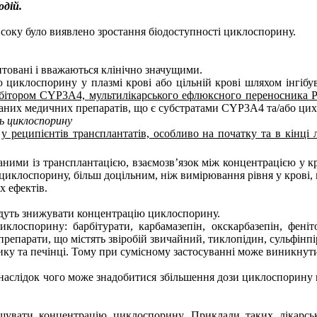
одій.
соку було виявлено зростання біодоступності циклоспорину.
нтовані і вважаються клінічно значущими.
 циклоспорину у плазмі крові або цільній крові шляхом інгібу
ібітором CYP3A4,
мультилікарського ефлюксного переносника Р-
аних медичних препаратів, що є субстратами CYP3A4 та/або цих
ь циклоспорину
 у реципієнтів трансплантатів, особливо на початку та в кінці
’язаними із трансплантацією, взаємозв’язок між концентрацією у
циклоспорину, більш доцільним, ніж вимірювання рівня у крові,
х ефектів.
будуть знижувати концентрацію циклоспорину.
иклоспорину: б
арбітурати, карбамазепін, окскарбазепін, фен
репарати, що містять звіробій звичайний, тиклопідин, сульфінпір
у та печінці. Тому при сумісному застосуванні може виникнути
аслідок чого може знадобитися збільшення дози циклоспорину н
щувати концентрацію циклоспорину. Приклади таких лікарськи