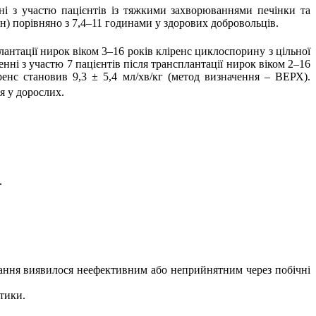
ні з участю пацієнтів із тяжкими захворюваннями печінки та
н) порівняно з 7,4–11 годинами у здорових добровольців.
лантації нирок віком 3–16 років кліренс циклоспорину з цільної
нні з участю 7 пацієнтів після трансплантації нирок віком 2–16
іренс становив 9,3 ± 5,4 мл/хв/кг (метод визначення – ВЕРХ).
я у дорослих.
.
кування виявилося неефективним або неприйнятним через побічні
атики.