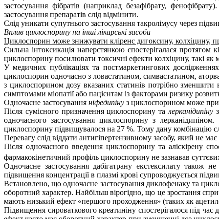
застосування фібратів (наприклад безафібрату, фенофібрату
застосування препаратів слід відмінити.
Слід уникати супутнього застосування такролімусу через підв
Вплив циклоспорину на інші лікарські засоби
Циклоспорин може знижувати кліренс дигоксину, колхіцину, пр
Сильна інтоксикація наперстянкою спостерігалася протягом к
циклоспорину посилювати токсичні ефекти колхіцину, такі як м
У медичних публікаціях та постмаркетингових дослідженнях 
циклоспорин одночасно з ловастатином, симвастатином, аторва
з циклоспорином дозу вказаних статинів потрібно зменшити в
симптомами міопатії або пацієнтам із факторами ризику розвит
Одночасне застосування
ніфедипіну
з циклоспорином може призв
Після сумісного призначення циклоспорину та
лерканідипіну
з
одночасного застосування циклоспорину з лерканідипіном
циклоспорину підвищувалося на 27 %. Тому дану комбінацію сл
Перевагу слід віддати антигіпертензивному засобу, який не ма
Після одночасного введення циклоспорину та аліскірену спо
фармакокінетичний профіль циклоспорину не зазнавав суттєвих
Одночасне застосування дабігатрану екстексилату також не
підвищення концентрації в плазмі крові супроводжується підв
Встановлено, що одночасне застосування диклофенаку та цикл
оборотний характер. Найбільш вірогідно, що це зростання с
мають низький ефект «першого проходження» (таких як ацетилсал
Підвищення сироваткового креатиніну спостерігалося під час 
ефект часто має оборотний характер при зменшенні доз цикло