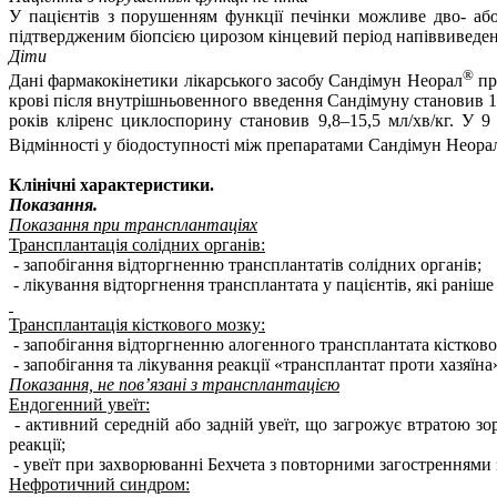
У пацієнтів з порушенням функції печінки можливе дво- або
підтвердженим біопсією цирозом кінцевий період напіввиведенн
Діти
®
Дані фармакокінетики лікарського засобу
Сандімун Неорал
пр
крові після внутрішньовенного введення Сандімуну становив 10,
років кліренс циклоспорину становив 9,8–15,5 мл/хв/кг. У 9 
Відмінності у біодоступності між препаратами
Сандімун Неора
Клінічні характеристики.
Показання.
Показання при трансплантаціях
Трансплантація солідних органів:
- запобігання відторгненню трансплантатів солідних органів;
- лікування відторгнення трансплантата у пацієнтів, які рані
Трансплантація кісткового мозку:
- запобігання відторгненню алогенного трансплантата кістково
- запобігання та лікування реакції «трансплантат проти хазяїна
Показання, не пов’язані з трансплантацією
Ендогенний увеїт:
- активний середній або задній увеїт, що загрожує втратою з
реакції;
- увеїт при захворюванні Бехчета з повторними загостреннями
Нефротичний синдром: