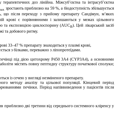
ерапевтичних доз лінійна. Міжсуб’єктна та інтрасуб’єктна
зростають приблизно на 59 %, а біодоступність збільшується
max
ь, що після переходу з прийому препарату Сандімун, м’яких
ьній крові є порівнянними і залишаються у межах цільового
зою та експозицією циклоспорину (AUC
). Цей лікарський засіб
B
жі та добового ритму.
крові 33
–
47 % препарату знаходиться у плазмі крові,
ється з білками, переважно з ліпопротеїдами.
 печінці під дією цитохрому P450 3A4 (CYP3A4), а основними
аболіти містять повну пептидну структуру початкової сполуки;
ться із сечею у вигляді незміненого препарату.
ого методу аналізу та цільової популяції. Кінцевий період
ворюваннями печінки.
Період напіввиведення у пацієнтів після
ив приблизно дві третини від середнього системного кліренсу у