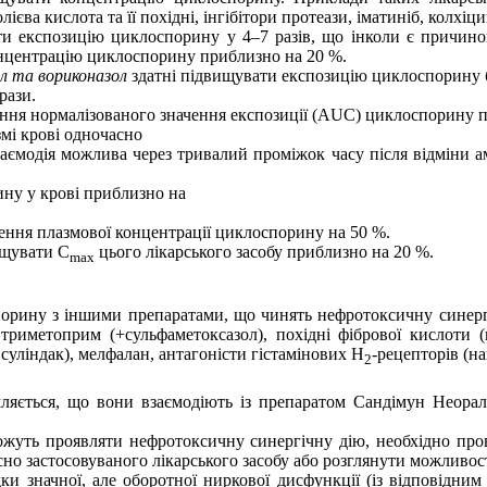
єва кислота та її похідні, інгібітори протеази, іматиніб, колхіц
 експозицію циклоспорину у 4–7 разів, що інколи є причин
нцентрацію циклоспорину приблизно на 20 %.
ол та вориконазол
здатні підвищувати експозицію циклоспорину б
рази.
ня нормалізованого значення експозиції (AUC) циклоспорину пр
мі крові одночасно
заємодія можлива через тривалий проміжок часу після відміни 
ну у крові приблизно на
щення плазмової концентрації циклоспорину на 50 %.
ищувати C
цього лікарського засобу приблизно на 20 %.
max
порину з іншими препаратами, що чинять нефротоксичну синерг
 триметоприм (+сульфаметоксазол),
похідні фібрової кислоти (
уліндак), мелфалан, антагоністи гістамінових Н
-рецепторів (н
2
мляється, що вони взаємодіють із препаратом Сандімун Неорал
ожуть проявляти нефротоксичну синергічну дію, необхідно пр
о застосовуваного лікарського засобу або розглянути можливості
ки значної, але оборотної ниркової дисфункції (із відповідним