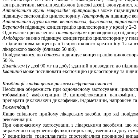
контрацептиви, метилпреднізолон (високі дози), алопуринол, холі
Антибіотики групи макролідів: еритроміцин
може підвищувати
підвищує експозицію циклоспорину.
Азитроміцин
підвищує ко
Антибіотики групи азолів: кетоконазол,
флуконазол, ітраконаз
Верапаміл
підвищує концентрацію циклоспорину у крові у 2–3 
Одночасне призначення з
телапревіром
призводило до підвищен
Аміодарон
значно підвищує концентрацію циклоспорину у плаз
з підвищенням концентрації сироваткового креатиніну. Така в
лікарського засобу (близько 50 діб).
Повідомлялося, що
даназол
підвищує концентрацію циклоспори
50 %.
Дилтіазем
(у дозі 90 мг на добу) здатний призводити до підви
Іматиніб
може посилювати експозицію циклоспорину та підв
Комбінації з підвищеним ризиком нефротоксичності
Необхідна обережність при одночасному застосуванні циклос
тобраміцин), амфотерицин В, ципрофлоксацин, ванкоміцин,
препарати (включаючи диклофенак, індометацин, напроксен та с
Рекомендації
Якщо спільного прийому лікарських засобів, про які повідо
рекомендацій:
При одночасному застосуванні з лікарськими засобами, що м
вираженого порушення функції нирок слід зменшити дозу сумісн
У реципієнтів трансплантатів спостерігалися поодинокі випад