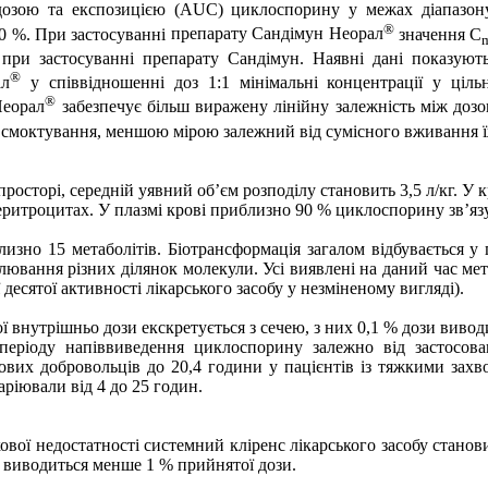
озою та експозицією (AUC) циклоспорину у межах діапазону т
®
0 %. При застосуванні
препарату Сандімун Неорал
значення C
при застосуванні препарату Сандімун.
Наявні дані показуют
®
ал
у співвідношенні доз 1:1 мінімальні концентрації у ціл
®
Неорал
забезпечує більш виражену лінійну залежність між до
 всмоктування, меншою мірою залежний від сумісного вживання ї
просторі,
середній уявний об’єм розподілу становить 3,5 л/кг
. У 
еритроцитах. У плазмі крові приблизно 90 % циклоспорину зв’язу
изно 15 метаболітів.
Біотрансформація загалом відбувається у
ювання різних ділянок молекули. Усі виявлені на даний час мет
десятої активності лікарського засобу у незміненому вигляді).
 внутрішньо дози екскретується з сечею, з них 0,1 % дози виводи
 періоду напіввиведення циклоспорину залежно від застосован
рових добровольців до 20,4 години у пацієнтів із тяжкими зах
ріювали від 4 до 25 годин.
кової недостатності системний кліренс лікарського засобу станов
у виводиться менше 1 % прийнятої дози.