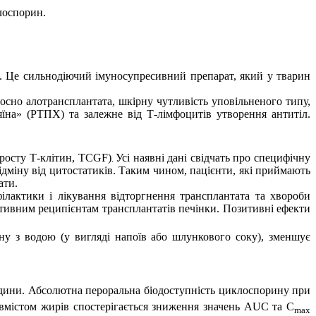
лоспорин.
. Це сильнодіючий імуносупресивний препарат, який у тварин
осно алотрансплантата, шкірну чутливість уповільненого типу,
їна» (РТПХ) та залежне від Т-лімфоцитів утворення антитіл
.
 росту Т-клітин, TCGF)
Усі наявні дані свідчать про специфічну
.
дміну від цитостатиків. Таким чином, пацієнти, які приймають
ати.
ілактики і лікування відторгнення трансплантата та хвороби
ативним реципієнтам трансплантатів печінки.
Позитивні ефекти
ину з водою (у вигляді напоїв або шлункового соку), зменшує
години. Абсолютна пероральна біодоступність циклоспорину при
вмістом жирів спостерігається зниження значень AUC та C
max