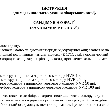
ІНСТРУКЦІЯ
для медичного застосування лікарського засобу
®
САНДІМУН НЕОРАЛ
®
(SANDIMMUN NEORAL
)
иклоспорину;
нізована; моно- та ди-тригліцериди кукурудзяної олії; етанол без
ишкові розчинники, титану діоксид (Е 171), заліза оксид чорний (
хлорид гексагідрат, натрію гідроксид, пропіленгліколь, гіпромел
о кольору з надписом червоного кольору NVR 10;
го кольору з надписом червоного кольору NVR 25 mg;
білого кольору з надписом червоного кольору NVR 50 mg;
голубого кольору з надписом червоного кольору NVR 100 mg.
ювато-жовтого до блідого коричнювато-жовтого кольору рідина.
я, які можуть тверднути при низькій температурі. Желеподібні 
або легкий осад можуть ще спостерігатися. Це не впливає на якіс