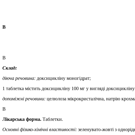
В
В
Склад
:
діюча речовина:
доксицикліну моногідрат;
1 таблетка містить доксицикліну 100 мг у вигляді доксицикліну
допоміжні речовини:
целюлоза мікрокристалічна, натрію крохма
В
Лікарська форма.
Таблетки.
Основні фізико-хімічні властивості:
зеленувато-жовті з однорід