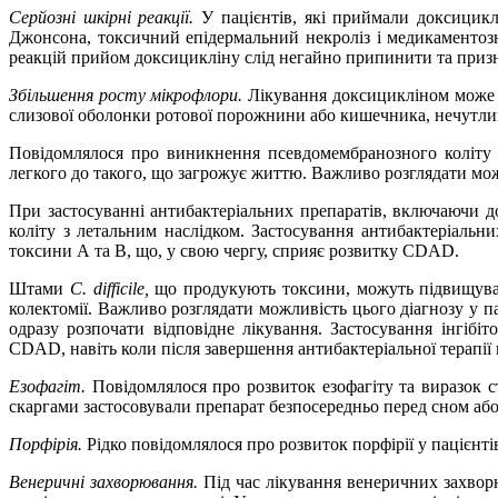
Серйозні шкірні реакції.
У пацієнтів, які приймали доксициклі
Джонсона, токсичний епідермальний некроліз і медикаментоз
реакцій прийом доксицикліну слід негайно припинити та призн
Збільшення росту мікрофлори.
Лікування доксицикліном може п
слизової оболонки ротової порожнини або кишечника, нечутли
Повідомлялося про виникнення псевдомембранозного коліту у
легкого до такого, що загрожує життю. Важливо розглядати можли
При застосуванні антибактеріальних препаратів, включаючи до
коліту з летальним наслідком. Застосування антибактеріаль
токсини А та В, що, у свою чергу, сприяє розвитку CDAD.
Штами
C. difficile,
що продукують токсини, можуть підвищувати 
колектомії. Важливо розглядати можливість цього діагнозу у па
одразу розпочати відповідне лікування. Застосування інгібі
CDAD, навіть коли після завершення антибактеріальної терапії 
Езофагіт.
Повідомлялося про розвиток езофагіту та виразок с
скаргами застосовували препарат безпосередньо перед сном або
Порфірія.
Рідко повідомлялося про розвиток порфірії у пацієнті
Венеричні захворювання.
Під час лікування венеричних захвор