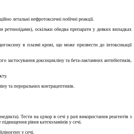
йно летальні нефротоксичні побічні реакції.
ми ретиноїдами), оскільки обидва препарати у деяких випадках
игоксину в плазмі крові, що може призвести до інтоксикації
ного застосування доксицикліну
та бета-лактамних антибіотиків,
кту.
ліну та пероральних контрацептивів.
дикта). Тести на цукор в сечі у разі використання реагентів з
ідвищення рівня катехоламінів у сечі.
ліногену у сечі.