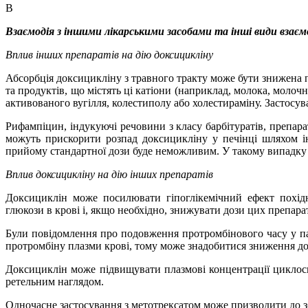
В
Взаємодія з іншими лікарськими засобами та інші види вза
єм
Вплив інших препаратів на дію доксицикліну
Абсорбція доксицикліну з травного тракту може бути знижена п
та продуктів, що містять ці катіони (наприклад, молока, молочн
активованого вугілля, колестиполу або холестираміну. Застосу
Рифампіцин, індукуючі речовини з класу барбітуратів, препарат
можуть прискорити розпад доксицикліну у печінці шляхом ін
прийому стандартної дози буде неможливим. У такому випадку 
Вплив доксицикліну на дію інших препаратів
Доксициклін може посилювати гіпоглікемічний ефект похідн
глюкози в крові і, якщо необхідно, знижувати дози цих препарат
Були повідомлення про подовження протромбінового часу у па
протромбіну плазми крові, тому може знадобитися зниження до
Доксициклін може підвищувати плазмові концентрації циклос
ретельним наглядом.
Одночасне застосування з метотрексатом може призводити до з