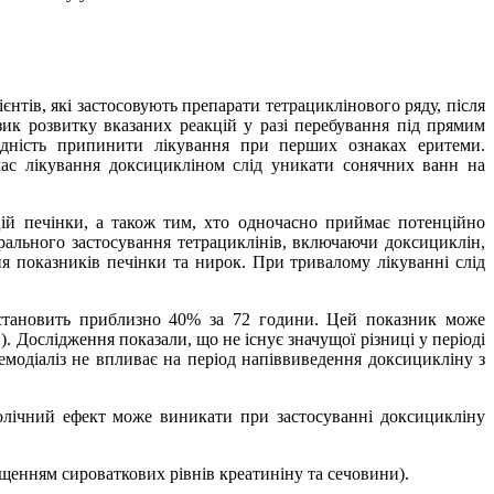
нтів, які застосовують препарати тетрациклінового ряду, після
к розвитку вказаних реакцій у разі перебування під прямим
ідність припинити лікування при перших ознаках еритеми.
 час лікування доксицикліном слід уникати сонячних ванн на
ій печінки, а також тим, хто одночасно приймає потенційно
рального застосування тетрациклінів, включаючи доксициклін,
ня показників печінки та нирок. При тривалому лікуванні слід
 становить приблизно 40% за 72 години. Цей показник може
. Дослідження показали, що не існує значущої різниці у періоді
емодіаліз не впливає на період напіввиведення доксицикліну з
олічний ефект може виникати при застосуванні доксицикліну
щенням сироваткових рівнів креатиніну та сечовини).