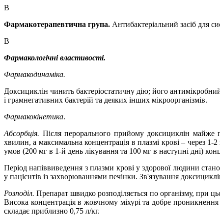
В
Фармакотерапевтична група.
Антибактеріальний засіб для с
В
Фармакологічні властивості.
Фармакодинаміка.
Доксициклін чинить бактеріостатичну дію; його антимікробний
і грамнегативних бактерій та деяких інших мікроорганізмів.
Фармакокінетика
.
Абсорбція.
Після перорального прийому доксициклін майже 
хвилин, а
максимальна концентрація
в плазмі крові – через 1-
умов (200 мг в 1-й день лікування та 100 мг в наступні дні) ко
Період напіввиведення з плазми крові у здорової людини стан
у пацієнтів із
захворюваннями печінки. Зв
'
язування доксициклі
Розподіл.
Препарат швидко розподіляється по організму, при цьо
Висока концентрація в жовчному міхурі та
добре
проникнення в
складає приблизно 0,75 л/кг.