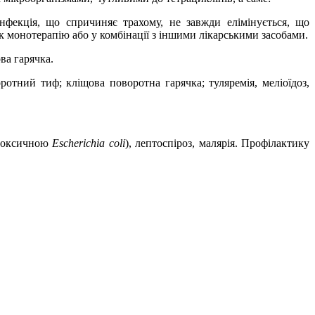
Інфекція, що спричиняє трахому, не завжди елімінується, що
 монотерапію або у комбінації з іншими лікарськими засобами.
ова гарячка.
ротний тиф; кліщова поворотна гарячка; туляремія, меліоїдоз,
отоксичною
Es
c
herichia coli
), лептоспіроз, малярія. Профілактику