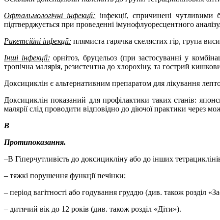
Офтальмологічні інфекції:
інфекції, спричинені чутливими 
підтверджується при проведенні імунофлуоресцентного аналізу
Рикетсійні інфекції:
плямиста гарячка скелястих гір, група вис
Інші інфекції:
орнітоз, бруцельоз (при застосуванні у комбінац
тропічна малярія, резистентна до хлорохіну, та гострий кишкови
Доксициклін
є альтернативним препаратом для лікування лептос
Доксициклін
показаний для профілактики таких станів: японс
малярії слід проводити відповідно до діючої практики через мо
В
Протипоказання.
–
В
Гіперчутливість до доксицикліну або до інших тетрациклінів
–
тяжкі порушення функції печінки;
–
період вагітності або годування груддю (див. також розділ «За
– дитячий вік до 12 років (див. також розділ «Діти»).