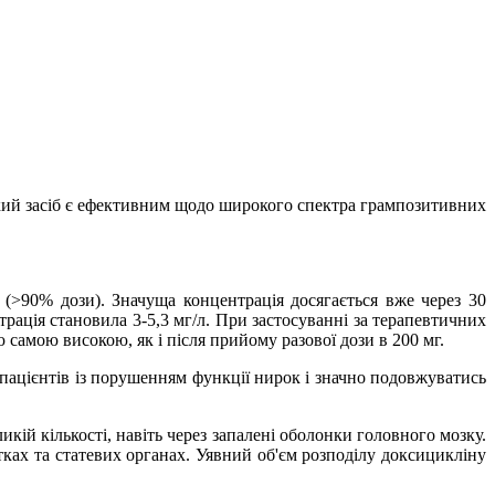
ький засіб є ефективним щодо широкого спектра грампозитивних
 (>90% дози). Значуща концентрація досягається вже через 30
трація становила 3-5,3 мг/л. При застосуванні за терапевтичних
ю самою високою, як і після прийому разової дози в 200 мг.
 пацієнтів
із порушенням функції нирок і значно подовжуватись
кій кількості, навіть через запалені оболонки головного мозку.
тках та статевих органах.
Уявний об'єм розподілу доксицикліну