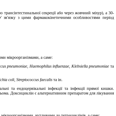
трансінтестинальної секреції або через жовчний міхур), а 30-
У зв'язку з цими фармакокінетичними особливостями період
ми мікроорганізмами, а саме:
ccus pneumoniae, Haemophilus influenza
e
, Klebsiella pneumoniae
та
chia coli, Streptococcus faecalis
та ін
.
льні та ендоцервікальні інфекції та інфекції прямої кишки.
льома.
Доксициклін
є альтернативним препаратом для лікування
мікроорганізмами, чутливими до тетрациклінів, а саме: