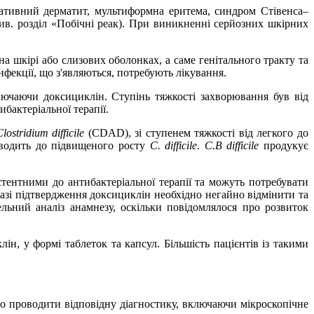
ліативний дерматит, мультиформна еритема, синдром Стівенса–
в. розділ «Побічні реак). При виникненні серйозних шкірних
а шкірі або слизових оболонках, а саме генітального тракту та
 Інфекції, що з'являються, потребують лікування.
лючаючи доксициклін. Ступінь тяжкості захворювання був від
бактеріальної терапії.
lostridium difficile
(CDAD), зі ступенем тяжкості від легкого до
зводить до підвищеного росту
C. difficile
.
C.В difficile
продукує
стентними до антибактеріальної терапії та можуть потребувати
 разі підтвердження доксициклін необхідно негайно відмінити та
ельний аналіз анамнезу, оскільки повідомлялося про розвиток
ін, у формі таблеток та капсул. Більшість пацієнтів із такими
но проводити відповідну діагностику, включаючи мікроскопічне