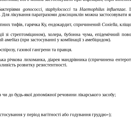
бактеріями
gonococci, staphylococci
та
Haemophilus influenza
e
.
. Для лікування паратрахоми
доксициклін
можна застосовувати як
ипних тифів, гарячка Ку, ендокардит, спричинений
Coxiella
, кліщ
ії зі стрептоміцином), холера, бубонна чума, епідемічний пово
й амебіаз (при застосуванні у комбінації з амебіцидом).
пірозу, газової гангрени та правця.
ька річкова лихоманка, діарея мандрівника (спричинена ентер
жливість розвитку резистентності.
 чи до будь-якої допоміжної речовини лікарського засобу;
стосування у період вагітності або годування груддю»);