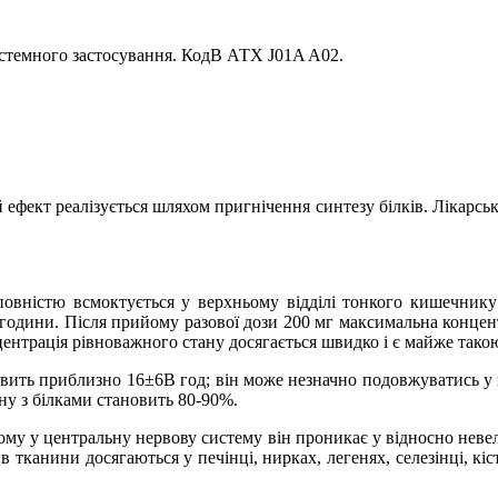
истемного застосування. КодВ АТХ J01A A02.
 ефект реалізується шляхом пригнічення синтезу білків. Лікарс
повністю всмоктується
у верхньому відділі тонкого кишечнику
2 години. Після прийому разової дози 200 мг максимальна концен
нцентрація рівноважного стану досягається швидко і є майже тако
овить приблизно 16±6В год; він може
незначно
подовжуватись
у
ну з білками становить 80-90%.
му у центральну нервову систему він проникає у відносно невели
 тканини досягаються у печінці, нирках, легенях, селезінці, кіс