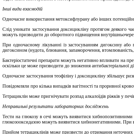
Інші види взаємодій
Одночасне використання метоксифлурану або інших потенційно 
Слід уникати застосування доксицикліну протягом деякого час
можуть призводити до оборотного підвищення внутрішньочер
При одночасному лікуванні із застосуванням дигоксину або 
дигоксином (нудота, блювання, запаморочення, втомлюваність,
Бактеріостатичні препарати можуть негативно впливати на
пре
оскільки це може призводити до зниження антибактеріальної ді
Одночасне застосування теофіліну і доксицикліну збільшує ри
Повідомляли про кілька випадків вагітності та проривної кров
Тетрациклін може пригнічувати розпад алкалоїдів ріжків у печі
Неправильні результати лабораторних досліджень
Тести на глюкозу в сечі можуть виявитися хибнопозитивними пр
глюкозооксидазою можуть виявитися хибнонегативними. При вик
Прийом тетрациклінів може призвести до отримання неточних рез