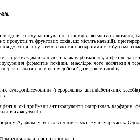
одій.
ри одночасному застосуванні антацидів, що містять алюміній, к
их продуктів та фруктових соків, що містять кальцій), при перор
вання доксицикліну разом з такими препаратами має бути максима
и із протисудомною дією, такі як карбамазепін, дифенілгідантої
дукування ферментів печінки, внаслідок чого досягнення тер
слід розглядати підвищення добової дози доксицикліну.
их сульфонілсечовини (пероральних антидіабетичних засобів)
ів.
цієнтів, які приймали антикоагулянти (наприклад, варфарин, ф
зи антикоагулянтів.
порину А, збільшуючи токсичний ефект імуносупресанту. Одно
більшення токсичності останнього.