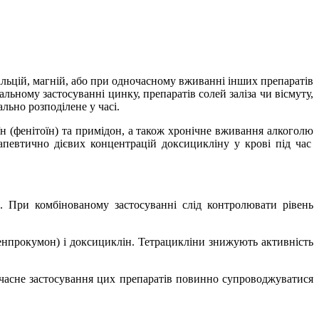
альцій, магній, або при одночасному вживанні інших препаратів
альному застосуванні цинку, препаратів солей заліза чи вісмуту,
льно розподілене у часі.
н (фенітоїн) та примідон, а також
хронічне вживання алкоголю
апевтично дієвих концентрацій доксицикліну у крові під час
. При комбінованому застосуванні слід контролювати рівень
енпрокумон) і доксициклін. Тетрацикліни знижують активність
часне застосування цих препаратів повинно супроводжуватися