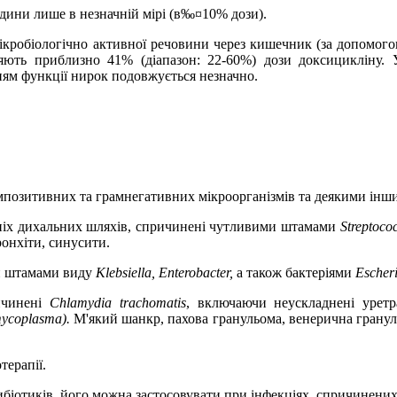
юдини лише в незначній мірі (в‰¤10% дози).
кробіологічно активної речовини через кишечник (за допомогою 
ють приблизно 41% (діапазон: 22-60%) дози доксицикліну. 
ням функції нирок подовжується незначно.
позитивних та грамнегативних мікроорганізмів та деякими інши
ніх дихальних шляхів, спричинені чутливими штамами
Streptoco
ронхіти, синусити.
ми штамами виду
Klebsiella, Enterobacter,
а також бактеріями
Escheri
ричинені
Chlamydia trachomatis
, включаючи неускладнені уретра
mycoplasma).
М'який шанкр, пахова гранульома, венерична грану
терапії.
іотиків, його можна застосовувати при інфекціях, спричинених 