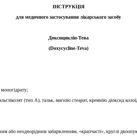
ІНСТРУКЦІЯ
для медичного застосування
лікарського засобу
Доксициклін-Тева
(D
oxycycline
-
Teva
)
 моногідрату;
льгліколят (тип А), тальк, магнію стеарат, кремнію діоксид коло
ним або неоднорідним забарвленням, «крапчасті», круглі двоопукл