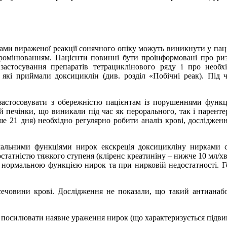
ми вираженої реакції сонячного опіку можуть виникнути у паціє
ромінюванням. Пацієнти повинні бути проінформовані про ризи
астосування препаратів тетрациклінового ряду і про необх
 які приймали доксициклін (див. розділ «Побічні реак). Під
застосовувати з обережністю пацієнтам із порушеннями функц
 печінки, що виникали під час як перорального, так і паренте
е 21 дня) необхідно регулярно робити аналіз крові, досліджен
рмальними функціями нирок екскреція доксицикліну нирками
статністю тяжкого ступеня (кліренс креатиніну – нижче 10 мл/хв)
з нормальною функцією нирок та при нирковій недостатності. Г
 сечовини крові. Дослідження не показали, що такий антианаб
 посилювати наявне ураження нирок (що характеризується підви