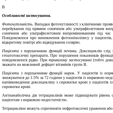
В
Особливості застосування.
Фоточутливість.
Випадки фоточутливості з клінічними проява
перебування під прямим сонячним або ультрафіолетовим вип
сонячним або ультрафіолетовим випромінюванням під час з
Повідомлялося про виникнення фотооніхолізису у пацієнтів,
відкритому повітрі або відвідування солярію.
Пацієнти з порушеннями функцій
печінки.
Доксициклін слід 
гепатотоксичні препарати. Про порушення показників функцій
повідомлялося рідко.
При
тривалому застосуванні
(тобто довш
зважати на можливий дефіцит вітамінів групи В.
Пацієнти з порушеннями функцій нирок.
У пацієнтів із но
знижуватися до 1-5% за 72 години у пацієнтів із нирковою недо
напіввиведення доксицикліну з сироватки крові у пацієнтів і
сироватки крові.
Антианаболічна дія тетрациклінів може підвищувати рівень
пацієнтам з нирковою недостатністю.
Тетрацикліни можуть
спричиня
ти
нефротоксичні ураження
або