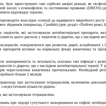
н, було зареєстровано такі серйозні шкірні реакції, як ексфо
ний висип з еозинофілією та системними проявами (DRESS) (ди
ачити відповідну терапію.
ризводити внаслідок селекції до надмірного мікробного росту н
вих збудників (наприклад,
Candida
) (див. розділ «Побічні реак).
 пацієнтів, які застосовували антибактеріальні препарати, вк
вість цього діагнозу у пацієнтів із діареєю, що є наслідком анти
ксициклін, повідомлялося про розвиток діареї, асоційованої з
C
них препаратів впливає на нормальну флору кишечнику та при
захворюваність та летальність, оскільки такі інфекції є рези
цієнтів із діареєю, що є наслідком антибактеріальної терапії. У
торів перистальтики кишечника протипоказане. Необхідний рет
пройшло більше 2 місяців.
травоходу при застосуванні тетрациклінів, включаючи доксицикл
 з недостатньою кількістю рідини.
в, які застосовували тетрацикліни.
ювань при підозрі супутнього захворювання на сифіліс необхід