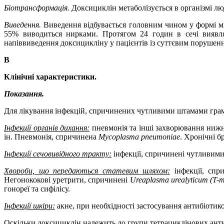
Біотрансформація.
Доксициклін метаболізується в організмі л
Виведення.
Виведення відбувається головним чином у формі мі
55% виводиться нирками. Протягом 24 годин в сечі виявля
напіввиведення доксицикліну у пацієнтів із суттєвим порушен
В
Клінічні характеристики.
Показання.
Для лікування інфекцій, спричинених чутливими штамами грам
Інфекції органів дихання:
пневмонія та інші захворювання ниж
ін
. Пневмонія, спричинена
Mycoplasma pneumoniae
. Хронічні б
Інфекції сечовивідного тракту:
інфекції, спричинені чутливи
Хвороби, що передаються статевим шляхом:
інфекції, сп
Негонококові уретрити, спричинені
Ureaplasma urealyticum (T-
гонореї та сифілісу.
Інфекції шкіри:
акне, при необхідності застосування антибіотико
Оскільки
доксициклін
належить до групи тетрациклінових антиб