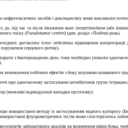
нефротоксичних засобів і доксицикліну може викликати потенці
у до, під час та після лікування акне ізотретиноїном (або інши
епного тиску
(
Pseudotumor
cerebri
)
(див. розділ «Побічні реак).
похідних дигоксину існує небезпека підвищення концентрації д
 порушення серцевого ритму).
парати з бактерицидною дією
, тому необхідно уникати одночас
ї
.
зик виникнення побічних ефектів з боку шлунково-кишкового тра
отечі при одночасному застосуванні антибіотиків групи тетрацик
нці (можливі індивідуальні випадки ерготизму).
и використанні методу із застосуванням мідного купоросу (Бене
ористанні флуорометричних тестів може спостерігатись хибне п
ультатів лабораторних аналізів на визначення рівня білка, уробі