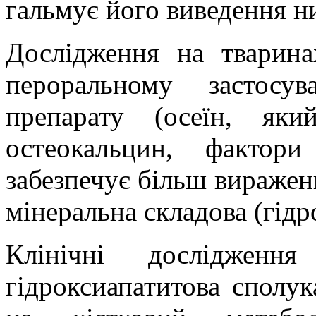
гальмує його виведення н
Дослідження на тварин
пероральному застосу
препарату (осеїн, як
остеокальцин, фактор
забезпечує більш виражен
мінеральна складова (гідр
Клінічні дослідженн
гідроксиапатитова сполу