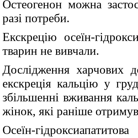
Остеогенон можна застос
разі потреби.
Екскрецію осеїн-гідрокс
тварин не вивчали.
Дослідження харчових д
екскреція кальцію у гру
збільшенні вживання кальц
жінок, які раніше отриму
Осеїн-гідроксиапатитов