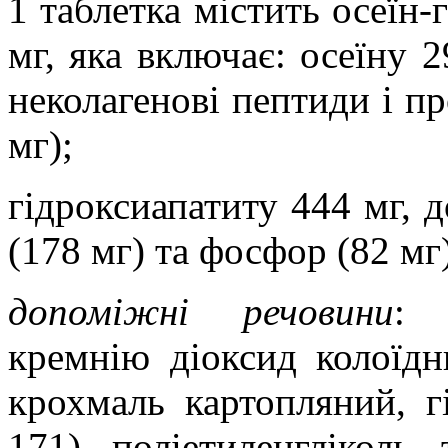
1 таблетка містить осеїн-
мг, яка включає: осеїну 2
неколагенові пептиди і пр
мг);
гідроксиапатиту 444 мг, д
(178 мг) та фосфор (82 мг
допоміжні речовини
: 
кремнію діоксид колоїдн
крохмаль картопляний, г
171), поліетиленгліколь,