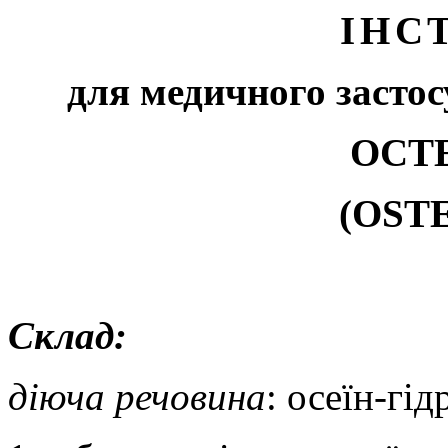
ІНС
для медичного застос
ОСТ
(OST
Склад:
діюча речовина
: осеїн-гі