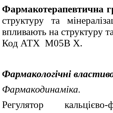
Фармакотерапевтична г
структуру та мінераліз
впливають на структуру та
Код АТХ
М05В Х.
Фармакологічні властиво
Фармакодинаміка.
Регулятор кальцієв