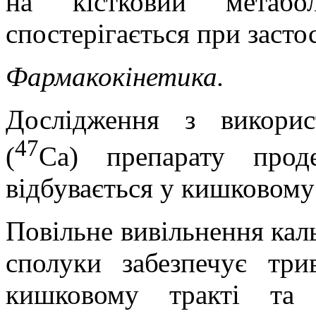
на кістковий метабо
спостерігається при засто
Фармакокінетика.
Дослідження з викорис
47
(
С
a
) препарату прод
відбувається у кишковому 
Повільне вивільнення каль
сполуки забезпечує тр
кишковому тракті та 