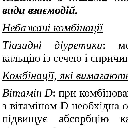
види взаємодій.
Небажані комбінації
Тіазидні діуретики
: мо
кальцію із сечею і спричи
Комбінації, які вимагают
Вітамін D
: при комбінов
з вітаміном D необхідна о
підвищує абсорбцію к