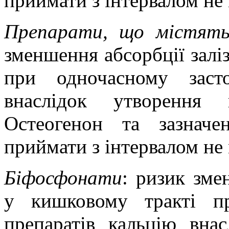
приймати з інтервалом не
Препарати, що містять 
зменшення абсорбції залі
при одночасному засто
внаслідок утворення 
Остеогенон та зазначе
приймати з інтервалом не
Біфосфонати
: ризик зме
у кишковому тракті пр
препаратів кальцію вна