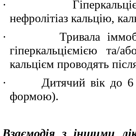
·
Гіперкальці
нефролітіаз кальцію, ка
·
Тривала іммоб
гіперкальціємією та/аб
кальцієм проводять післ
·
Дитячий вік до 6
формою).
Взаємодія з іншими лі