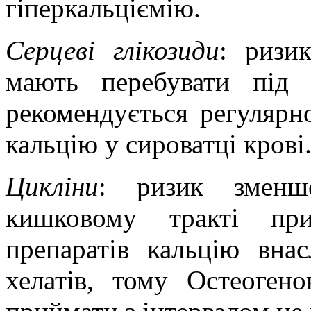
гіперкальціємію.
Серцеві глікозиди
: ризи
мають перебувати під
рекомендується регулярн
кальцію у сироватці крові
Цикліни
: ризик зменше
кишковому тракті при
препаратів кальцію вна
хелатів, т
ому Остеогено