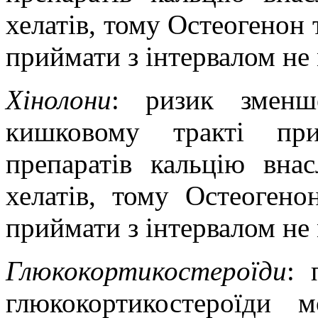
хелатів, то
му Остеогенон 
приймати з інтервалом не
Хінолони
: ризик зменш
кишковому тракті при
препаратів кальцію вна
хелатів, то
му Остеогенон
приймати з інтервалом не
Глюкокортикостероїди
: 
глюкокортикостероїди 