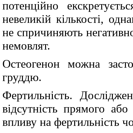
потенційно екскретуєт
невеликій кількості, одн
не спричиняють негативн
немовлят.
Остеогенон можна засто
груддю.
Фертильність. Дослідже
відсутність прямого або
впливу на фертильність чо