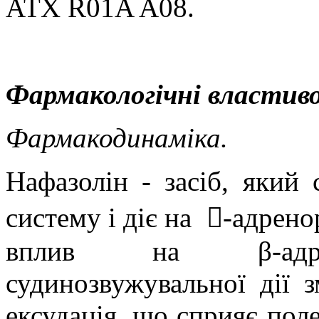
АТX
R01A A08.
Фармакологічні властиво
Фармакодинаміка.
Нафазолін
-
засіб, який 
систему і діє на

-адрено
вплив на β‑адрен
судинозвужувальної дії з
ексудація, що сприяє по