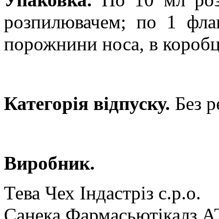
розпилювачем; по 1 фла
порожнини носа,
в коробц
Категорія відпуску.
Без р
Виробник.
Тева Чех Індастріз с.р.о.
Санека Фармасьютікалз А