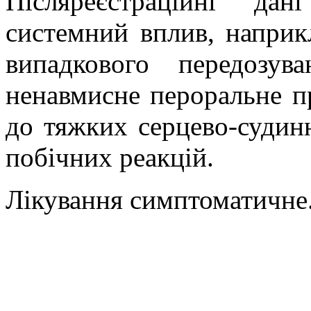
Післяреєстраційні да
системний вплив, наприк
випадкового передозув
ненавмисне пероральне п
до тяжких серцево-судин
побічних реакцій.
Лікування симптоматичне