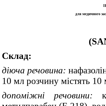
І
для медичного за
(SA
Склад:
діюча речовина:
нафазолін
10 мл розчину містять
10 
допоміжні речовини:
метилпарабен (Е 218), во