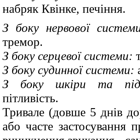
набряк Квінке, печіння.
З боку
нервов
ої
систем
тремор
.
З
боку серцевої системи:
т
З
боку судинної системи:
а
З боку шкіри та під
пітливість.
Тривале (довше 5 днів до
або часте застосування 