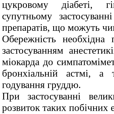
цукровому діабеті, гі
супутньому застосуванн
препаратів, що можуть чи
Обережність необхідна п
застосуванням анестетик
міокарда до симпатомімет
бронхіальній астмі, а 
годування груддю.
При застосуванні вели
розвиток таких побічних е