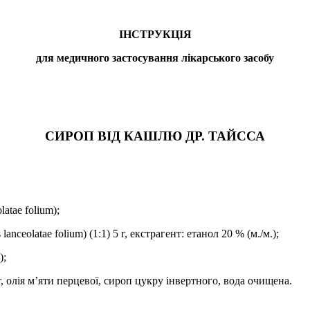
ІНСТРУКЦІЯ
для медичного застосування лікарського засобу
СИРОП ВІД КАШЛЮ ДР. ТАЙССА
olatae
folium
);
s
lanceolatae
folium
) (1:1) 5 г, екстрагент: етанол 20 % (м./м.);
);
, олія м’яти перцевої, сироп цукру інвертного, вода очищена.