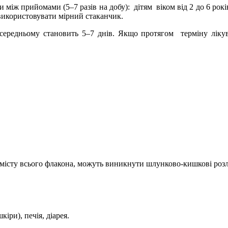
ми між прийомами (5
–
7 разів на добу):
дітям
віком від 2 до 6 рокі
використовувати мірний стаканчик.
середньому становить 5
–
7 днів.
Якщо протягом
терміну ліку
вмісту всього флакона, можуть виникнути шлунково-кишкові роз
кіри), печія, діарея.