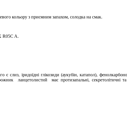
евого кольору з приємним запахом, солодка на смак.
Х
R
05
C
A
.
 є слиз, іридоїдні глікозиди (аукубін, катапол), фенолкарбонов
орожник
ланцетолистий
має протизапальні, секретолітичні т