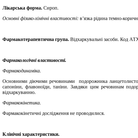
Лікарська форма.
Сироп.
Основні фізико-хімічні властивості:
в
’
язка рідина темно-коричн
Фармакотерапевтична група.
Відхаркувальні засоби
.
Код АТ
Фармакологічні властивості.
Фармакодинаміка.
Основними діючими речовинами
подорожника ланцетолистого
сапоніни, флавоноїди, таніни. Завдяки цим речовинам под
відхаркуванню.
Фармакокінетика.
Фармакокінетичні дослідження не проводилися.
Клінічні характеристики.