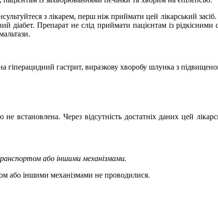
ультуйтеся з лікарем, перш ніж приймати цей лікарський засіб. Пр
овий діабет. Препарат не слід приймати пацієнтам із рідкісни
мальтази.
на гіперацидний гастрит, виразкову хворобу шлунка з підвищено
ю не встановлена. Через відсутність достатніх даних цей лікарс
транспортом або іншими механізмами.
том або іншими механізмами не проводилися.