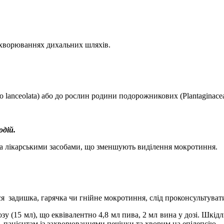
хворюваннях дихальних шляхів.
lanceolata) або до рослин родини подорожникових (Plantaginacea
одій.
а лікарськими засобами, що зменшують виділення мокротиння.
ся
задишка, гарячка чи гнійне мокротиння, слід проконсультувати
озу (15 мл), що еквівалентно 4,8 мл пива, 2 мл вина у дозі. Шкі
м, пацієнтам із захворюваннями печінки та хворим на епілепсію.