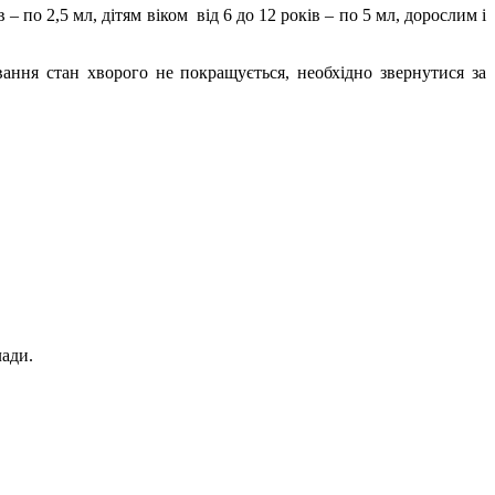
в – по 2,5 мл, дітям віком
від 6 до 12 років – по 5 мл, дорослим і
вання стан хворого не покращується,
необхідно звернутися за
лади.