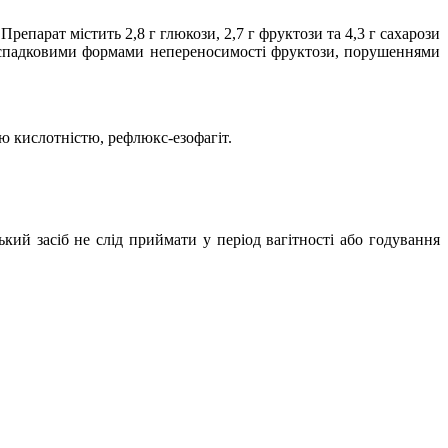
епарат містить 2,8 г глюкози, 2,7 г фруктози та 4,3 г сахарози
ми спадковими формами непереносимості фруктози, порушеннями
ю кислотністю, рефлюкс-езофагіт.
ький засіб не слід приймати у період вагітності або годування