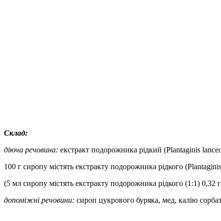
Склад:
діюча речовина:
екстракт подорожника рідкий (
Plantaginis
lance
100 г
сиропу містять екстракту подорожника рідкого (
Plantagini
(5 мл сиропу містять екстракту подорожника рідкого (1:1)
0,32 г
допоміжні речовини:
сироп цукрового буряка, мед, калію сорбат