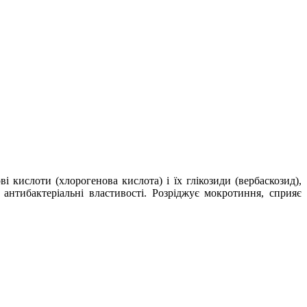
і кислоти (хлорогенова кислота) і їх глікозиди (вербаскозид),
а антибактеріальні властивості. Розріджує мокротиння, сприяє