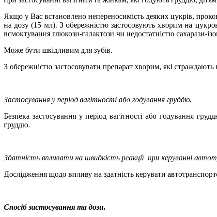
Якщо у Вас встановлено непереносимість деяких цукрів, проконс
на дозу (15 мл). З обережністю застосовують хворим на цукр
всмоктування глюкози-галактози чи недостатністю сахарази-ізо
Може бути шкідливим для зубів.
З обережністю застосовувати препарат хворим, які страждають 
Застосування у період вагітності або годування груддю.
Безпека застосування у період вагітності або годування грудд
груддю.
Здатність впливати на швидкість реакції
при керуванні авто
Дослідження щодо впливу на здатність керувати автотранспор
Спосіб застосування та дози.