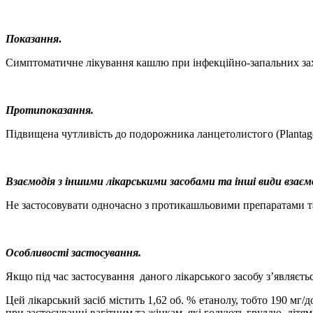
Показання
.
Симптоматичне лікування кашлю при інфекційно-запальних за
Протипоказання.
Підвищена чутливість до подорожника ланцетолистого (Plantago 
Взаємодія з іншими лікарськими засобами та інші види взаєм
Не застосовувати одночасно з протикашльовими препаратами т
Особливості застосування.
Якщо під час застосування
даного лікарського засобу з’являєть
Цей лікарський засіб містить 1,62 об. % етанолу,
тобто 190 мг/д
при застосуванні вагітним та жінкам, які годують груддю, дітя