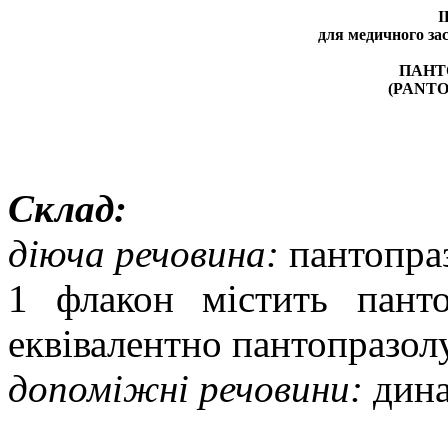
І
для медичного зас
ПАНТ
(PANT
Склад:
діюча речовина:
пантопра
1 флакон містить панто
еквівалентно пантопразо
допоміжні речовини:
дина