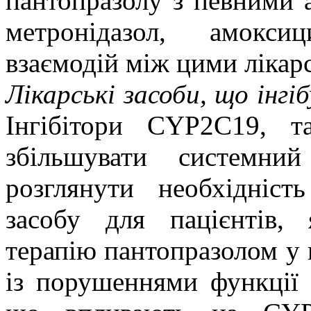
пантопразолу з певними 
метронідазол, амокси
взаємодій між цими
лікар
Лікарські засоби, що інг
Інгібітори CYP2C19, т
збільшувати системни
розглянути необхідніст
засобу для пацієнтів,
терапію пантопразолом у в
із порушеннями функції 