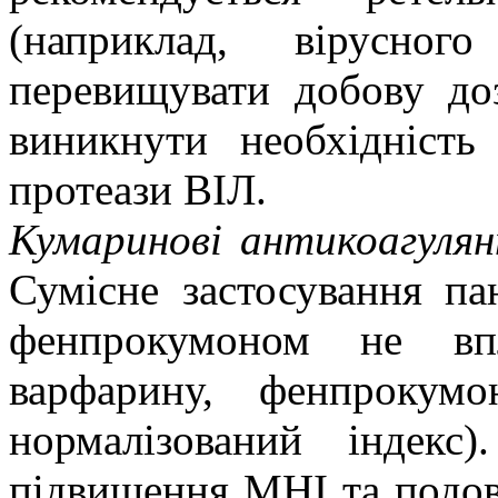
(наприклад, вірусног
перевищувати добову до
виникнути необхідність 
протеази ВІЛ.
Кумаринові антикоагулян
Сумісне застосування па
фенпрокумоном не впл
варфарину, фенпрокум
нормалізований індекс
підвищення МНІ та подов