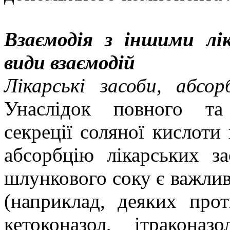
Взаємодія з іншими лі
види вза
ємодій
Лікарські засоби, абсо
Унаслідок повного та 
секреції соляної кислоти
абсорбцію
лікарських за
шлункового соку є важлив
(наприклад, деяких прот
кетоконазол, ітракона