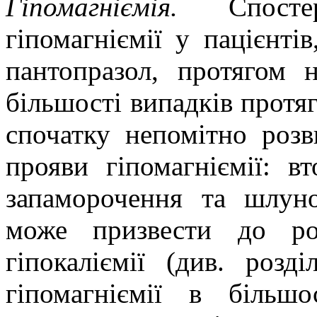
Гіпомагніємія.
Спост
гіпомагніємії у пацієнті
пантопразол, протягом 
більшості випадків протя
спочатку непомітно розви
прояви гіпомагніємії: вт
запаморочення та шлун
може призвести до роз
гіпокаліємії (див. розд
гіпомагніємії в більшо