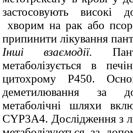
застосовують високі д
хворим на рак або псор
припинити лікування пан
Інші взаємодії.
Панто
метаболізується в печі
цитохрому Р450. Осн
деметилювання за д
метаболічні шляхи вкл
CYP3А4. Дослідження з лі
метаболізуються за доп