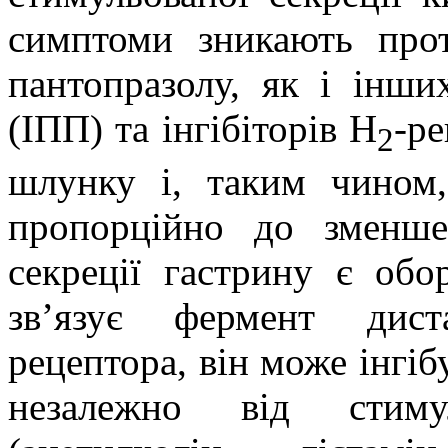
симптоми зникають прот
пантопразолу, як і інши
(ІПП) та інгібіторів H
-ре
2
шлунку і, таким чином,
пропорційно до зменше
секреції гастрину є обо
зв’язує фермент дист
рецептора, він може інгіб
незалежно від стиму