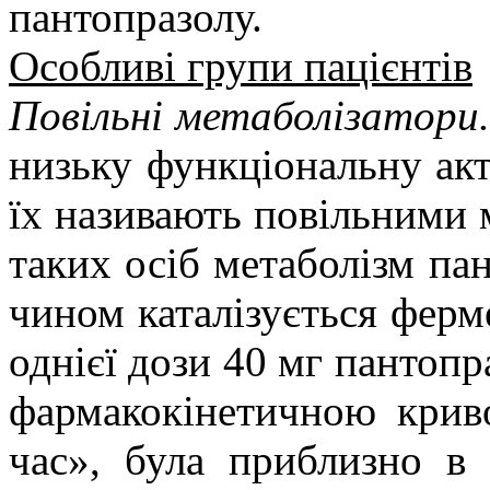
пантопразолу.
Особливі групи пацієнтів
Повільні метаболізатори.
низьку функціональну а
їх називають повільними 
таких осіб метаболізм па
чином каталізується фер
однієї дози 40 мг пантоп
фармакокінетичною крив
час», була приблизно в