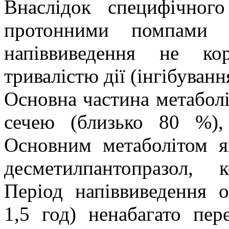
Внаслідок специфічного
протонними помпами п
напіввиведення не к
тривалістю дії (інгібуванн
Основна частина метаболі
сечею (близько 80 %),
Основним метаболітом як
десметилпантопразол, 
Період напіввиведення о
1,5 год) ненабагато пер