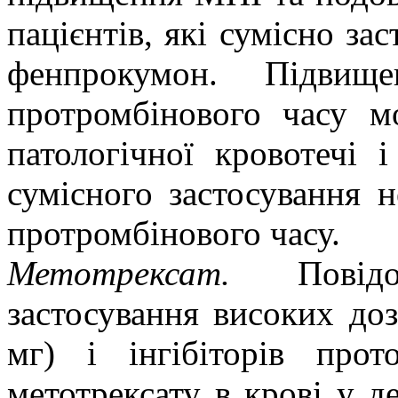
пацієнтів, які сумісно за
фенпрокумон. Підви
протромбінового часу м
патологічної кровотечі і
сумісного застосування 
протромбінового часу.
Метотрексат.
Пові
застосування високих доз
мг) і інгібіторів про
метотрексату в крові у де