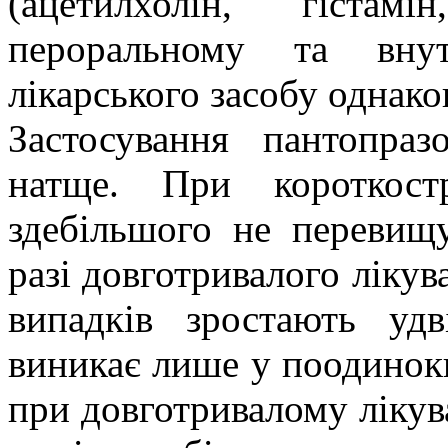
(ацетилхолін, гіста
пероральному та внут
лікарського засобу однако
Застосування пантопраз
натще. При короткост
здебільшого не перевищ
разі
довготривалого
лікув
випадків зростають удв
виникає лише у поодиноки
при довготривалому лікува