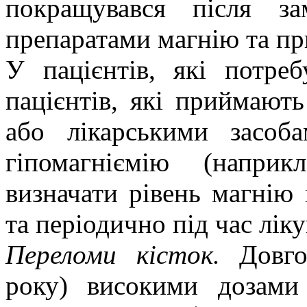
покращувався після зам
препаратами магнію та п
У пацієнтів, які потреб
пацієнтів, які приймают
або
лікарськими засоб
гіпомагніємію (наприк
визначати рівень магнію
та періодично під час лік
Переломи кісток.
Довго
року) високими дозами 