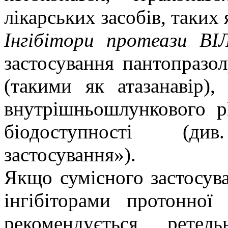
лікарських засобів
, таких 
Інгібітори протеази В
застосування пантопразол
(такими як атазанавір),
внутрішньошлункового р
біодоступності (ди
застосування»).
Якщо сумісного застосува
інгібіторами протонно
рекомендується ретел