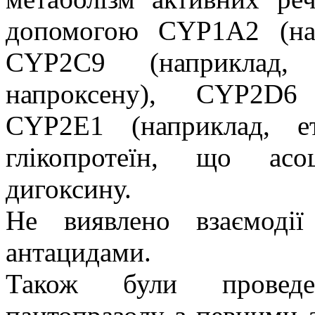
допомогою CYP1A2 (напр
CYP2С9 (наприклад, п
напроксену), CYP2D6 
CYP2Е1 (наприклад, е
глікопротеїн, що асо
дигоксину.
Не виявлено взаємоді
антацидами.
Також були проведен