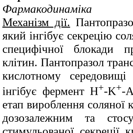
Фармакодинаміка
Механізм дії.
Пантопраз
який інгібує секрецію сол
специфічної блокади п
клітин. Пантопразол тран
кислотному середовищі 
+
+
інгібує фермент H
-K
-А
етап вироблення соляної к
дозозалежним та стос
стимульованої секреції к