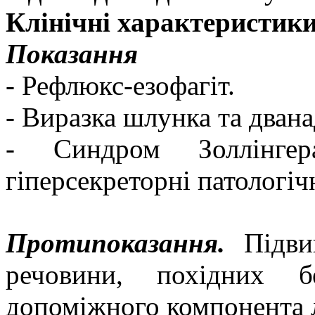
Клінічні характеристик
Показання
- Рефлюкс-езофагіт.
- Виразка шлунка та дван
- Синдром Золлінг
гіперсекреторні патологіч
Протипоказання.
Підви
речовини, похідних бе
допоміжного компонента