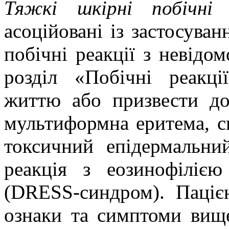
Тяжкі шкірні побічні р
асоційовані із застосува
побічні реакції з невідо
розділ «Побічні реакц
життю або призвести до 
мультиформна еритема, 
токсичний епідермальни
реакція з еозинофіліє
(DRESS-синдром). Паціє
ознаки та симптоми вище