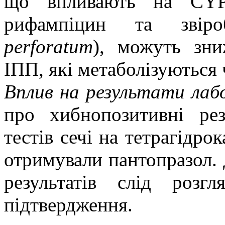
що впливають на CYP
рифампіцин та звір
perforatum
), можуть зни
ІПП, які метаболізуються 
Вплив на результати лаб
про хибнопозитивні рез
тестів сечі на тетрагідрок
отримували пантопразол.
результатів слід розг
підтвердження.