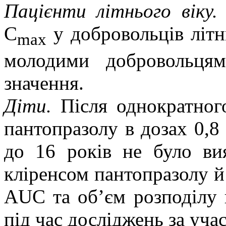
Пацієнти літнього віку.
C
у добровольців літн
max
молодими добровольцям
значення.
Діти.
Після однократног
пантопразолу в дозах 0,8 
до 16 років не було ви
кліренсом пантопразолу й 
AUC та об’єм розподілу 
під час досліджень за уча