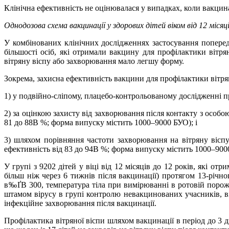
Клінічна ефективність не оцінювалася у випадках, коли вакцинац
Однодозова схема вакцинації у здорових дітей віком від 12 місяці
У комбінованих клінічних дослідженнях застосування попере
більшості осіб, які отримали вакцину для профілактики вітря
вітряну віспу або захворювання мало легшу форму.
Зокрема, захисна ефективність вакцини для профілактики вітря
1) у подвійно-сліпому, плацебо-контрольованому дослідженні п
2) за оцінкою захисту від захворювання після контакту з особ
81 до 88В %; форма випуску містить 1000–9000 БУО); і
3) шляхом порівняння частоти захворювання на вітряну вісп
ефективність від 83 до 94В %; форма випуску містить 1000–900
У групі з 9202 дітей у віці від 12 місяців до 12 років, які о
більш ніж через 6 тижнів після вакцинації) протягом 13-річн
в‰ҐВ 300, температура тіла при вимірюванні в ротовій порож
штамом вірусу в групі контролю невакцинованих учасників, в
інфекційне захворювання після вакцинації.
Профілактика вітряної віспи шляхом вакцинації в період до 3