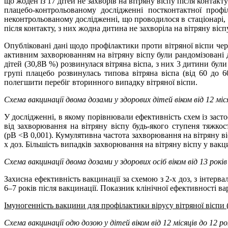
що жоден із 17 дітей не захворів на вітряну віспу після контак
плацебо-контрольованому дослідженні постконтактної проф
неконтрольованому дослідженні, що проводилося в стаціонарі, 
після контакту, з них жодна дитина не захворіла на вітряну вісп
Опубліковані дані щодо профілактики проти вітряної віспи чер
активним захворюванням на вітряну віспу були рандомізовані д
дітей (30,8В %) розвинулася вітряна віспа, з них 3 дитини бул
групі плацебо розвинулась типова вітряна віспа (від 60 до 
полегшити перебіг вторинного випадку вітряної віспи.
Схема вакцинації двома дозами у здорових дітей віком від 12 міся
У дослідженні, в якому порівнювали ефективність схем із засто
від захворювання на вітряну віспу будь-якого ступеня тяжко
(pВ <В 0,001). Кумулятивна частота захворювання на вітряну ві
х доз. Більшість випадків захворювання на вітряну віспу у вакц
Схема вакцинації двома дозами у здорових осіб віком
в
ід 13 років
Захисна ефективність вакцинації за схемою з 2-х доз, з інтерва
6–7 років після вакцинації. Показник клінічної ефективності в
Імуногенність вакцини для профілактики вірусу вітряної віспи
Схема вакцинації одю дозою у дітей віком від 12 місяців до 12 ро