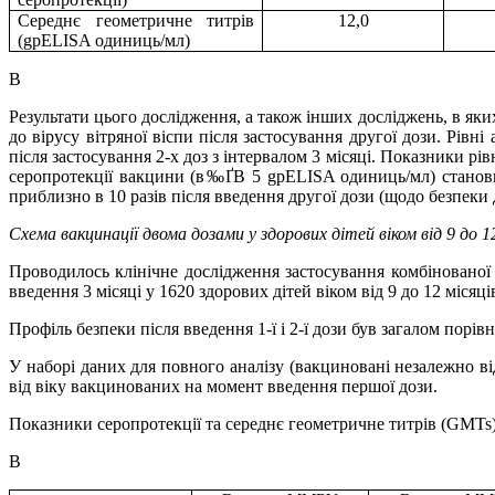
Середнє геометричне титрів
12,0
(gpELISA одиниць/мл)
В
Результати цього дослідження, а також інших досліджень, в яки
до вірусу вітряної віспи після застосування другої дози. Рівн
після застосування 2-х доз з інтервалом 3 місяці. Показники р
серопротекції вакцини (в‰ҐВ 5 gpELISA одиниць/мл) становил
приблизно в 10 разів після введення другої дози (щодо безпеки 
Схема вакцинації двома дозами у здорових дітей віком від 9 до 
Проводилось клінічне дослідження застосування комбінованої
введення 3 місяці у 1620 здорових дітей віком від 9 до 12 місяц
Профіль безпеки після введення 1-ї і 2-ї дози був загалом порів
У наборі даних для повного аналізу (вакциновані незалежно ві
від віку вакцинованих на момент введення першої дози.
Показники серопротекції та середнє геометричне титрів (GMTs) 
В