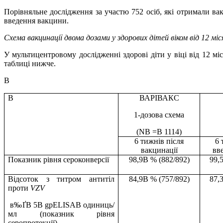
Порівняльне дослідження за участю 752 осіб, які отримали 
введення вакцини.
Схема вакцинації двома дозами у здорових дітей віком від 12 міся
У мультицентровому дослідженні здорові діти у віці від 12 м
таблиці нижче.
В
В
ВАРІВАКС
1-дозова схема
(NВ =В 1114)
6 тижнів після
6 
вакцинації
вв
Показник рівня сероконверсії
98,9В % (882/892)
99,
Відсоток з титром антитіл
84,9В % (757/892)
87,
проти
VZV
в‰ҐВ 5В gpELISAВ одиниць/
мл (показник рівня
серопротекції)