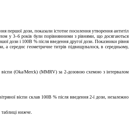
ення першої дози, показали істотне посилення утворення антитіл
рвалом у 3–6 років були порівнянними з рівнями, що досягаються
ршої дози і 100В % після введення другої дози. Показники рівня
, а середнє геометричне титрів підвищувалося, в середньому,
ї віспи (Oka/Merck) (MMRV) за 2-дозовою схемою з інтервалом
ітряної віспи склав 100В % після введення 2-ї дози, незалежно
в таблиці нижче.