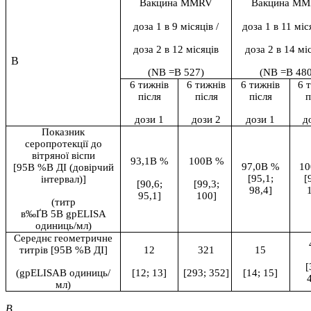
Вакцина MMRV
Вакцина M
доза 1 в 9 місяців
/
доза 1 в 11 міс
доза 2 в 12 місяців
доза 2 в 14 мі
В
(NВ =В 527)
(NВ =В 480
6 тижнів
6 тижнів
6 тижнів
6 
після
після
після
п
дози 1
дози 2
дози 1
д
Показник
серопротекції до
вітряної віспи
93,1В %
100В %
97,0В %
1
[95В %В ДІ (довірчий
[95,1;
[
інтервал)]
[90,6;
[99,3;
98,4]
95,1]
100]
(титр
в‰ҐВ 5В gpELISA
одиниць/мл)
Середнє геометричне
титрів
[95В %В ДІ]
12
321
15
[
(gpELISAВ одиниць/
[12; 13]
[293; 352]
[14; 15]
мл)
В