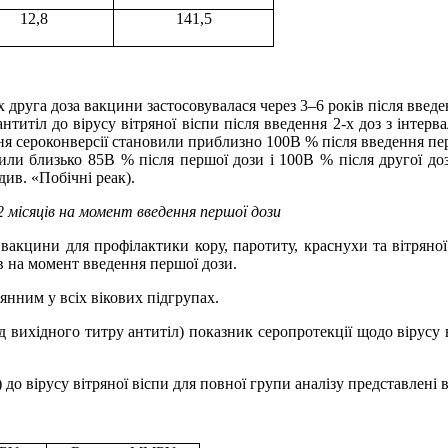
12,8
141,5
х друга доза вакцини застосовувалася через 3–6 років після введ
і антитіл до вірусу вітряної віспи після введення 2-х доз з інте
івня сероконверсії становили приблизно 100В % після введення пе
и близько 85В % після першої дози і 100В % після другої дози
див. «Побічні реак).
12 місяців на момент введення першої дози
 вакцини для профілактики кору, паротиту, краснухи та вітряно
ів на момент введення першої дози.
нянним у всіх вікових підгрупах.
д вихідного титру антитіл) показник серопротекції щодо вірусу в
до вірусу вітряної віспи для повної групи аналізу представлені 