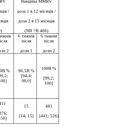
MRV
Вакцина MMRV
яців
/
доза 1 в 12 місяців
/
сяців
доза 2 в 15 місяців
)
(NВ =В 466)
тижнів
6 тижнів
6 тижнів
ісля
після
після
ози 2
дози 1
дози 2
100В %
00В %
96,5В %
99,2;
[94,4;
[99,2;
100]
98,0]
100]
411
15
481
376;
[14; 15]
[441; 526]
450]