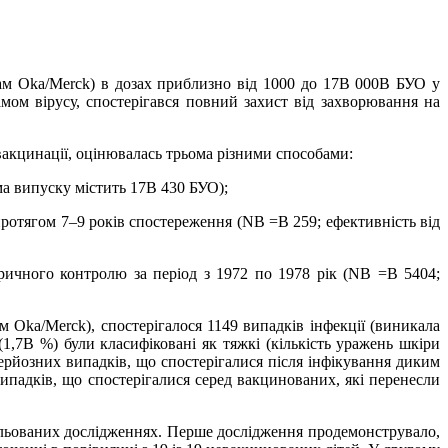
ам Okа/Merck) в дозах приблизно від 1000 до 17В 000В БУО у
амом вірусу, спостерігався повний захист від захворювання на
вакцинації, оцінювалась трьома різними способами:
ма випуску містить 17В 430 БУО);
протягом 7–9 років спостереження (NВ =В 259; ефективність від
ричного контролю за період з 1972 по 1978 рік (NВ =В 5404;
ам Oka/Merck), спостерігалося 1149 випадків інфекції (виникала
1,7В %) були класифіковані як тяжкі (кількість уражень шкіри
рйозних випадків, що спостерігалися після інфікування диким
падків, що спостерігалися серед вакцинованих, які перенесли
рольованих дослідженнях. Перше дослідження продемонструвало,