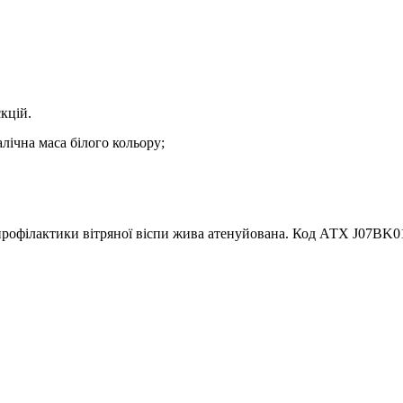
кцій.
алічна маса білого кольору;
профілактики вітряної віспи жива атенуйована.
Код АТХ J07BK0