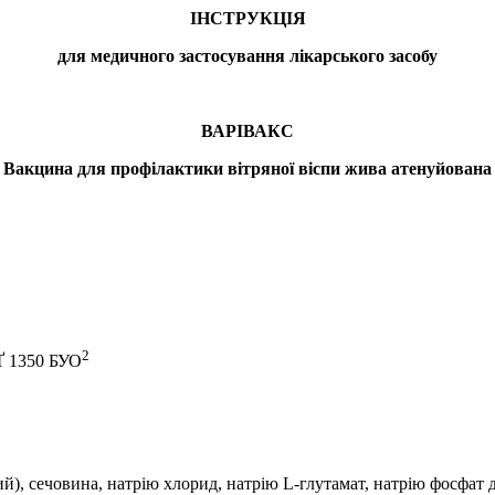
ІНСТРУКЦІЯ
для медичного застосування лікарського засобу
ВАРІВАКС
Вакцина для профілактики вітряної віспи жива атенуйована
2
 1350 БУО
ий), сечовина, натрію хлорид, натрію L-глутамат, натрію фосфа