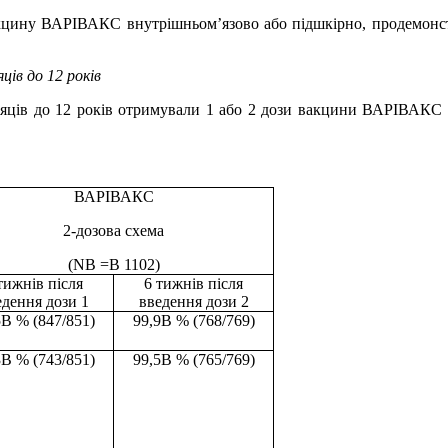
вакцину ВАРІВАКС внутрішньом’язово або підшкірно, продемонст
ців до 12 років
ісяців до 12 років отримували 1 або 2 дози вакцини ВАРІВАКС з 
ВАРІВАКС
2-дозова схема
(NВ =В 1102)
тижнів після
6 тижнів після
едення дози 1
введення дози 2
5В % (847/851)
99,9В % (768/769)
3В % (743/851)
99,5В % (765/769)