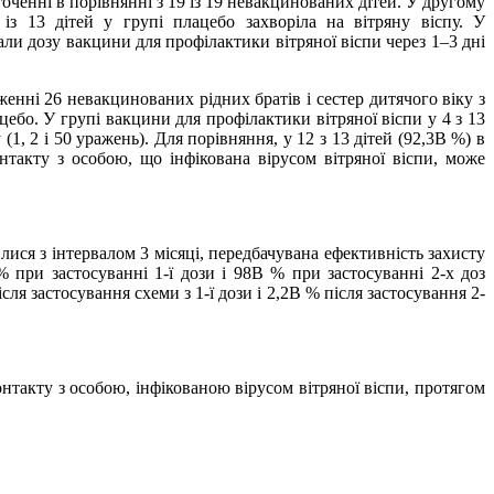
точенні в порівнянні з 19 із 19 невакцинованих дітей. У другому
з 13 дітей у групі плацебо захворіла на вітряну віспу. У
ли дозу вакцини для профілактики вітряної віспи через 1–3 дні
енні 26 невакцинованих рідних братів і сестер дитячого віку з
ебо. У групі вакцини для профілактики вітряної віспи у 4 з 13
, 2 і 50 уражень). Для порівняння, у 12 з 13 дітей (92,3В %) в
нтакту з особою, що інфікована вірусом вітряної віспи, може
лися з інтервалом 3 місяці, передбачувана ефективність захисту
 при застосуванні 1-ї дози і 98В % при застосуванні 2-х доз
я застосування схеми з 1-ї дози і 2,2В % після застосування 2-
контакту з особою, інфікованою вірусом вітряної віспи, протягом