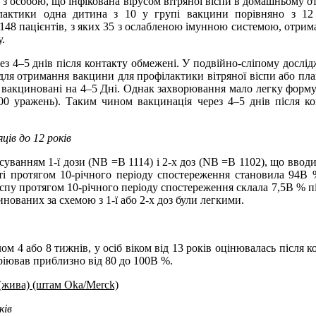
ту з особою, що інфікована вірусом вітряної віспи в домашньому о
ілактики одна дитина з 10 у групі вакцини порівняно з 12 і
148 пацієнтів, з яких 35 з ослабленою імунною системою, отрима
у.
ез 4–5 днів після контакту обмежені. У подвійно-сліпому дослідж
ля отримання вакцини для профілактики вітряної віспи або плац
и вакциновані на 4–5 Дні. Однак захворювання мало легку форму (1
600 уражень). Таким чином вакцинація через 4–5 днів після ко
ців до 12 років
суванням 1-ї дози (NВ =В 1114) і 2-х доз (NВ =В 1102), що вводи
сті протягом 10-річного періоду спостереження становила 94В %
спу протягом 10-річного періоду спостереження склала 7,5В % післ
инованих за схемою з 1-ї або 2-х доз були легкими.
лом 4 або 8 тижнів, у осіб віком від 13 років оцінювалась після 
аріював приблизно від 80 до 100В %.
 (жива) (штам Oka/Merck)
ків