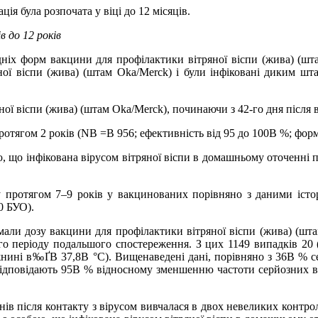
ія була розпочата у віці до 12 місяців.
в до 12 років
дніх форм вакцини для профілактики вітряної віспи (жива) (шт
ної віспи (жива) (штам Oka/Merck) і були інфіковані диким шт
ної віспи (жива) (штам Oka/Merck), починаючи з 42-го дня після 
ротягом 2 років (NВ =В 956; ефективність від 95 до 100В %; фор
ою, що інфікована вірусом вітряної віспи в домашньому оточенні 
у протягом 7–9 років у вакцинованих порівняно з даними істо
0 БУО).
тримали дозу вакцини для профілактики вітряної віспи (жива) (шт
ого періоду подальшого спостереження. З цих 1149 випадків 20 (
нині в‰ҐВ 37,8В °C). Вищенаведені дані, порівняно з 36В % се
ідповідають 95В % відносному зменшенню частоти серйозних ви
 днів після контакту з вірусом вивчалася в двох невеликих конт