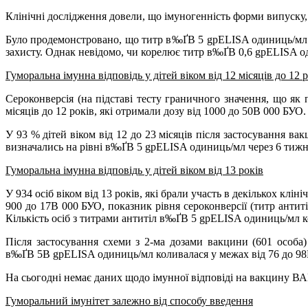
Клінічні дослідження довели, що імуногенність форми випуску, 
Було продемонстровано, що титр в‰ҐВ 5 gpELISA одиниць/мл (
захисту. Однак невідомо, чи корелює титр в‰ҐВ 0,6 gpELISA о
Гуморальна імунна відповідь у дітей віком від 12 місяців до 12 
Cероконверсія (на підставі тесту граничного значення, що як
місяців до 12 років, які отримали дозу від 1000 до 50В 000 БУ
У 93 % дітей віком від 12 до 23 місяців після застосування в
визначались на рівні в‰ҐВ 5 gpELISA одиниць/мл через 6 тижні
Гуморальна імунна відповідь у дітей віком від 13 років
У 934 осіб віком від 13 років, які брали участь в декількох кл
900 до 17В 000 БУО, показник рівня сероконверсії (титр анти
Кількість осіб з титрами антитіл в‰ҐВ 5 gpELISA одиниць/мл к
Після застосування схеми з 2-ма дозами вакцини (601 особа)
в‰ҐВ 5В gpELISA одиниць/мл коливалася у межах від 76 до 98
На сьогодні немає даних щодо імунної відповіді на вакцину В
Гуморальний імунітет залежно від способу введення