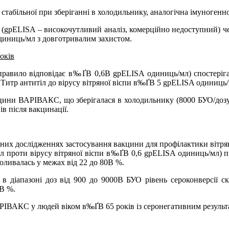
стабільної при зберіганні в холодильнику, аналогічна імуногенн
gpELISA – високочутливий аналіз, комерційно недоступний) чере
диниць/мл з довготривалим захистом.
років
 правило відповідає в‰ҐВ 0,6В gpELISA одиниць/мл) спостерігал
О. Титр антитіл до вірусу вітряної віспи в‰ҐВ 5 gpELISA одиниць
акцини ВАРІВАКС, що зберігалася в холодильнику (8000 БУО/дозу 
в після вакцинації.
інічних дослідженнях застосування вакцини для профілактики вітря
тіл проти вірусу вітряної віспи в‰ҐВ 0,6 gpELISA одиниць/мл) п
оливалась у межах від 22 до 80В %.
 в діапазоні доз від 900 до 9000В БУО рівень сероконверсії ск
В %.
АРІВАКС у людей віком в‰ҐВ 65 років із серонегативним результ