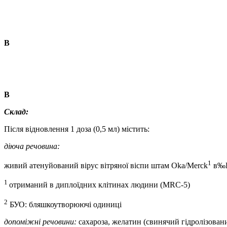
В
В
Склад:
Після відновлення 1 доза (0,5 мл) містить:
діюча речовина:
1
живий атенуйований вірус вітряної віспи штам Oka/Merck
в‰Ґ
1
отриманий в диплоїдних клітинах людини (MRC-5)
2
БУО: бляшкоутворюючі одиниці
допоміжні речовини:
сахароза, желатин (свинячий гідролізован