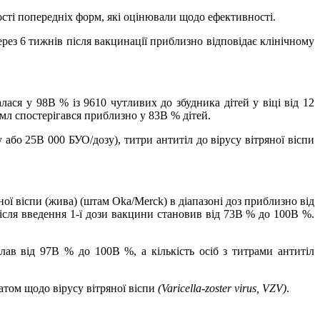
ості попередніх форм, які оцінювали щодо ефективності.
з 6 тижнів після вакцинації приблизно відповідає клінічному
ася у 98В % із 9610 чутливих до збудника дітей у віці від 12
/мл спостерігався приблизно у 83В % дітей.
або 25В 000 БУО/дозу), титри антитіл до вірусу вітряної віспи
ної віспи (жива) (штам Oka/Merck) в діапазоні доз приблизно від
ісля введення 1-ї дози вакцини становив від 73В % до 100В %.
лав від 97В % до 100В %, а кількість осіб з титрами антитіл
атом щодо вірусу вітряної віспи
(Varicella-zoster virus, VZV)
.