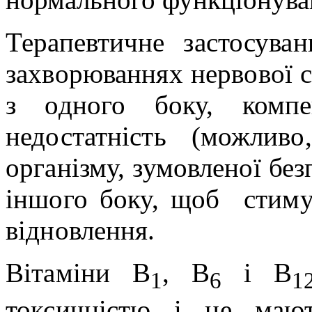
Терапевтичне застосува
захворюваннях нервової с
з одного боку, компе
недостатність (можлив
організму, зумовленої без
іншого боку, щоб
стим
відновлення.
Вітаміни В
, В
і В
1
6
1
токсичністю і не мают