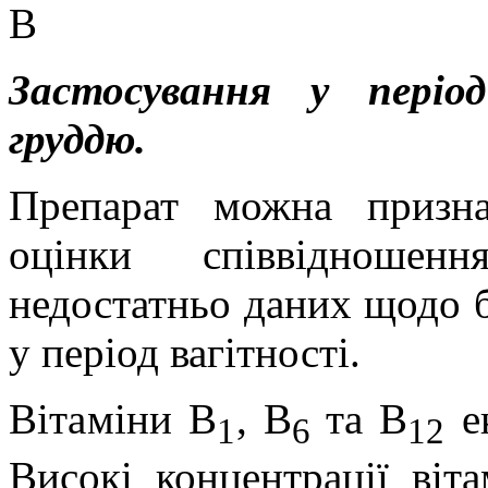
В
Застосування у періо
груддю.
Препарат можна призна
оцінки співвідношенн
недостатньо даних щодо б
у період вагітності.
Вітаміни В
, В
та В
ек
1
6
12
Високі концентрації
віт