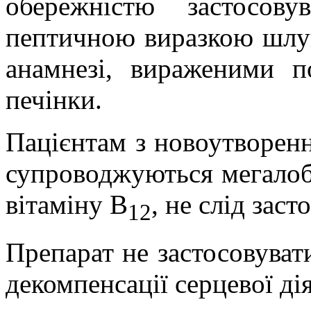
обережністю застосов
пептичною виразкою шлун
анамнезі, вираженими 
печінки.
Пацієнтам з новоутворенн
супроводжуються мегалоб
вітаміну В
, не слід заст
12
Препарат не застосовуват
декомпенсації серцевої дія