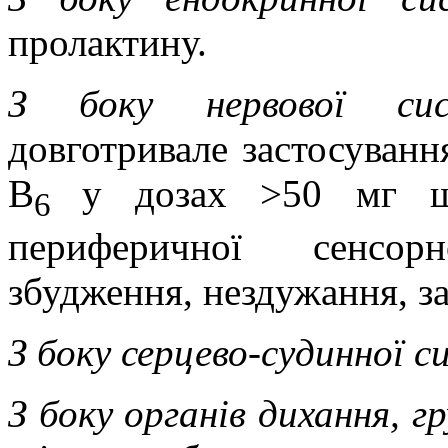
пролактину.
З боку нервової сис
довготривале застосування
В
у дозах >50 мг щ
6
периферичної сенсорн
збудження, нездужання, з
З боку серцево-судинної с
З боку органів дихання, г