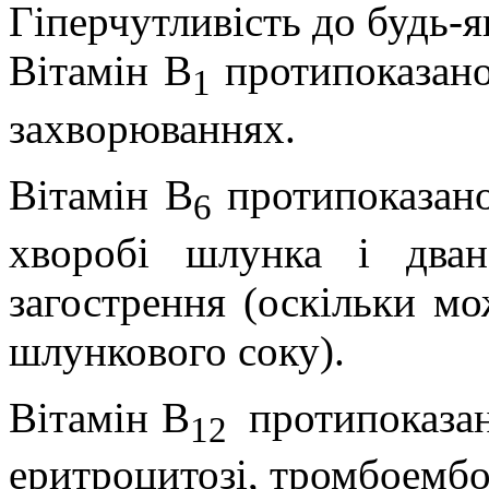
Гіперчутливість до будь-я
Вітамін В
протипоказано
1
захворюваннях.
Вітамін В
протипоказано
6
хворобі шлунка і дван
загострення (оскільки м
шлункового соку).
Вітамін В
протипоказа
12
еритроцитозі, тромбоембол