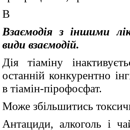
В
Взаємодія з іншими лі
види вза
ємодій.
Дія тіаміну інактивуєт
останній конкурентно інг
в тіамін-пірофосфат.
Може збільшитись токсичн
Антациди, алкоголь і ч