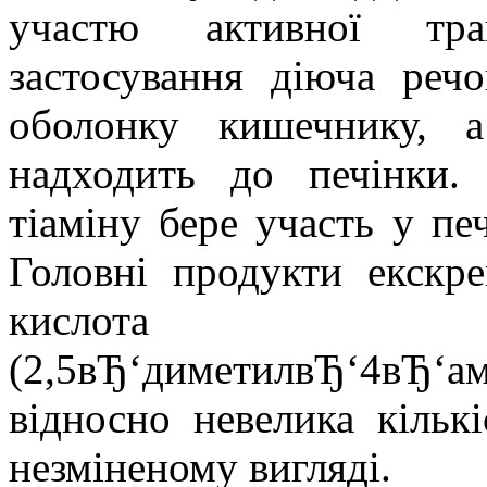
участю активної тра
застосування діюча реч
оболонку кишечнику, 
надходить до печінки. 
тіаміну бере участь у пе
Головні продукти екскре
кислота 
(2,5вЂ‘диметилвЂ‘4вЂ
відносно невелика кількі
незміненому вигляді.