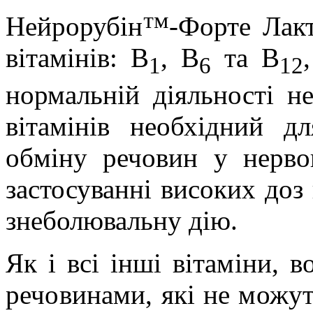
Нейрорубін
™-Форте
Лак
вітамінів: В
, В
та В
1
6
12
нормальній діяльності н
вітамінів необхідний д
обміну речовин у нерво
застосуванні високих доз
знеболювальну дію.
Як і всі інші вітаміни,
речовинами, які не можут