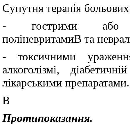
Супутня терапія больових
- гострими або х
поліневритамиВ та неврал
- токсичними ураженн
алкоголізмі, діабетичній
лікарськими препаратами.
В
Протипоказання.