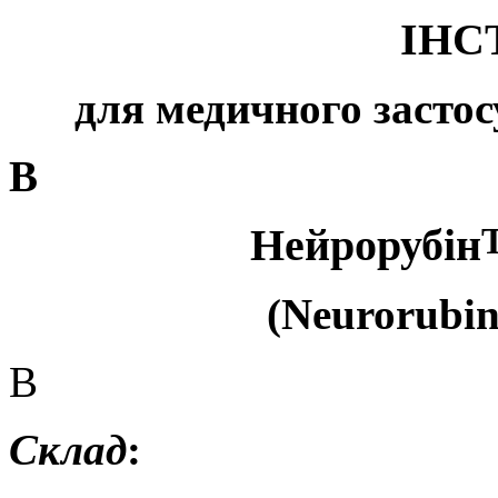
ІНС
для медичного засто
В
Нейрорубін
(N
eurorubin
В
Склад
: