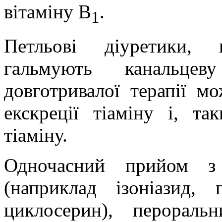
вітаміну В
.
1
Петльові діуретики,
гальмують канальце
довготривалої терапії м
екскреції тіаміну і, т
тіаміну.
Одночасний прийом з 
(наприклад ізоніазид, 
циклосерин), перораль