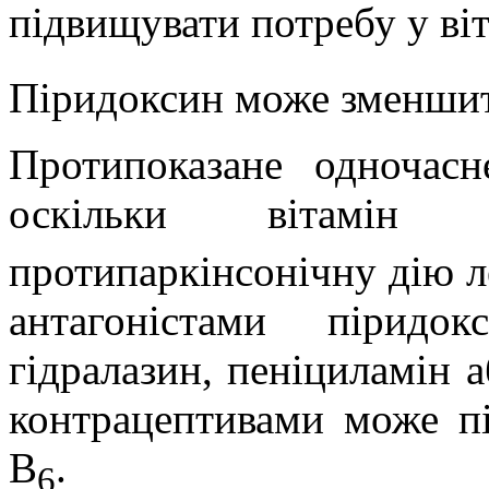
підвищувати потребу у віт
Піридоксин може зменшити
Протипоказан
е
одночасне
оскільки вітамін
протипаркінсонічну дію 
антагоністами піридок
гідралазин, пеніциламін 
контрацептивами може пі
В
.
6