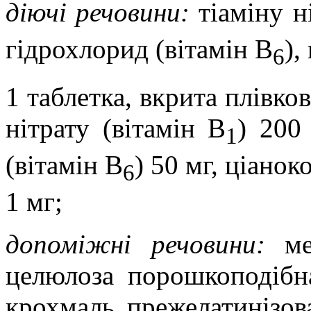
діючі речовини:
тіаміну н
гідрохлорид (вітамін В
),
6
1 таблетка, вкрита плівко
нітрату (вітамін В
) 200
1
(вітамін В
) 50 мг, ціанок
6
1 мг;
допоміжні речовини:
м
целюлоза порошкоподібна
крохмаль
прежелатинізов