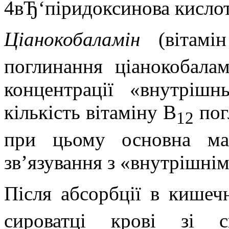
4вЂ‘піридоксинова кислот
Ціанокобаламін
(вітамі
поглинання ціанокобала
концентрації «внутрішн
кількість вітаміну В
пог
12
при цьому основна ма
зв’язування з «внутрішні
Після абсорбції в кишеч
сироватці крові зі 