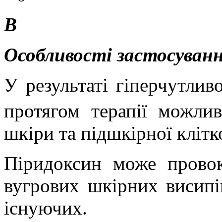
В
Особливості застосуванн
У результаті гіперчутливо
протягом терапії можли
шкіри та підшкірної клітк
Піридоксин може провок
вугрових шкірних висипі
існуючих.