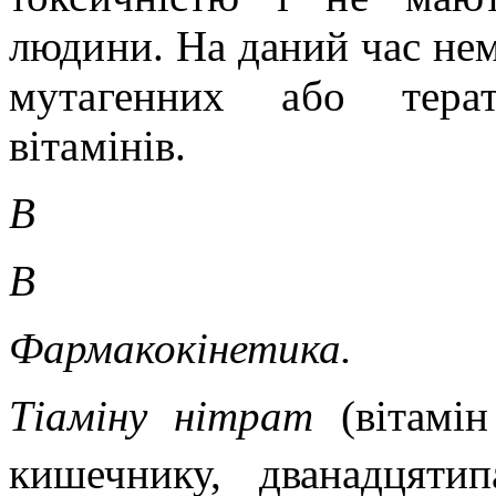
людини. На даний час не
мутагенних або терат
вітамінів.
В
В
Фармакокінетика.
Тіаміну нітрат
(вітамі
кишечнику, дванадцяти