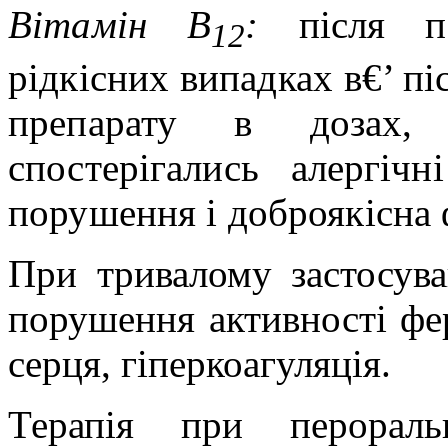
Вітамін В
:
після па
12
рідкісних випадках в€’ пі
препарату в дозах,
спостерігались алергічн
порушення і доброякісна 
При тривалому застосув
порушення активності фер
серця, гіперкоагуляція.
Терапія при пероральн