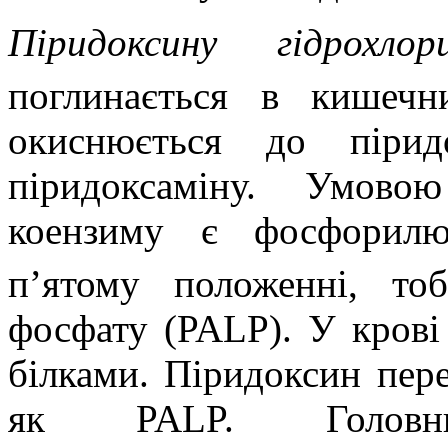
Піридоксину гідрохл
поглинається в кишечн
окиснюється до пірид
піридоксаміну. Умово
коензиму є фосфорил
п’ятому положенні, тоб
фосфату (PALP). У крові
білками. Піридоксин пер
як PALP. Головн