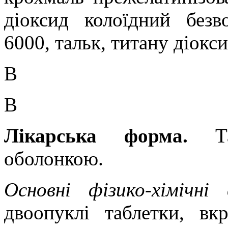
діоксид колоїдний без
6000, тальк, титану діокс
В
В
Лікарська форма.
Т
оболонкою.
Основні фізико-хімічні 
двоопуклі таблетки, вк