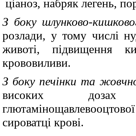
ціаноз, набряк легень, п
З боку шлунково-кишков
розлади, у тому числі
ну
животі, підвищення ки
крововиливи.
З боку печінки та жовчн
високих дозах
глютамінощавлевооцто
сироватці крові.