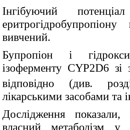
Інгібуючий потенціа
еритрогідробупропіон
вивчений.
Бупропіон і гідрокси
ізоферменту CYP2D6 зі 
відповідно (див. ро
лікарськими засобами та 
Дослідження показали,
власний метаболізм у 