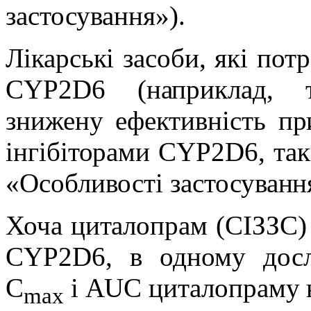
застосування»).
Лікарські засоби, які пот
CYP2D6 (наприклад, 
знижену ефективність пр
інгібіторами CYP2D6, так
«Особливості застосуванн
Хоча циталопрам (СІЗЗС) 
CYP2D6, в одному досл
C
і AUC циталопраму н
max