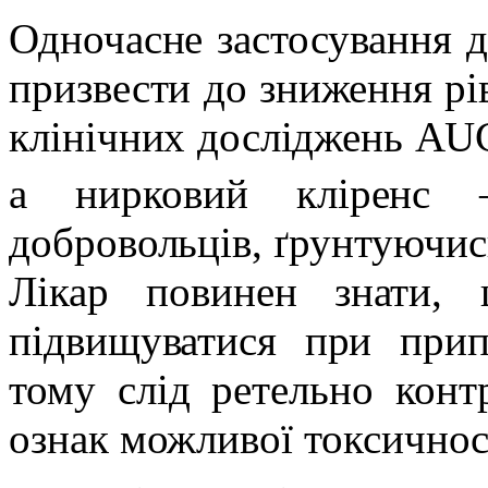
Одночасне застосування 
призвести до зниження рів
клінічних досліджень AU
а нирковий кліренс 
добровольців, ґрунтуючис
Лікар повинен знати,
підвищуватися при прип
тому слід ретельно конт
ознак можливої токсичнос