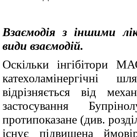
Взаємодія з іншими лі
види взаємодій.
Оскільки інгібітори М
катехоламінергічні 
відрізняється від меха
застосування Бупрі
протипоказане (див. розд
існує підвищена ймові