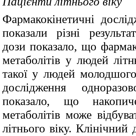
Пацієнти літнього віку
Фармакокінетичні дослід
показали різні результа
дози показало, що фармак
метаболітів у людей літнь
такої у людей молодшого
дослідження одноразо
показало, що накопи
метаболітів може відбув
літнього віку. Клінічний 