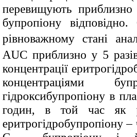
перевищують приблизно 
бупропіону відповідно.
рівноважному стані ана
AUC приблизно у 5 разів
концентрації еритрогідро
концентраціями буп
гідроксибупропіону в пла
годин, в той час як р
еритрогідробупропіону – 