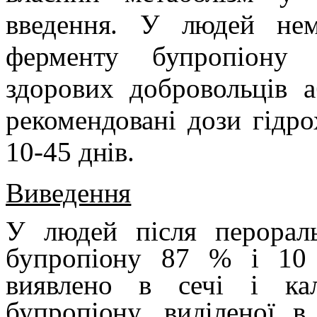
введення. У людей нем
ферменту бупропіону 
здорових добровольців а
рекомендовані дози гідр
10-45 днів.
Виведення
У людей після перора
бупропіону 87 % і 10 
виявлено в сечі і кал
бупропіону, виділеної в