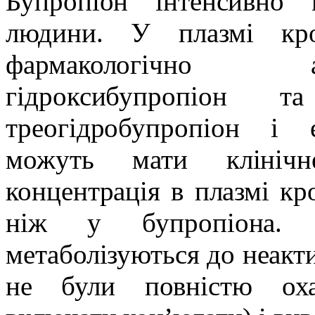
Бупропіон інтенсивно м
людини. У плазмі кро
фармакологічно а
гідроксибупропіон т
треогідробупропіон і 
можуть мати клінічн
концентрація в плазмі кр
ніж у бупропіона. А
метаболізуються до неакти
не були повністю оха