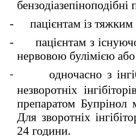
бензодіазепіноподібні
п
-
пацієнтам із тяжким
-
пацієнтам з існуюч
нервовою булімією або
одночасно з ін
-
незворот
ніх інгібітор
препаратом Бупрінол 
Для
зворот
ніх інгібіт
24 години.