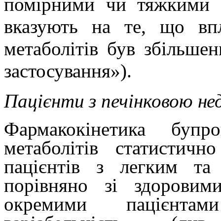
помірними чи тяжкими 
вказують на те, що вп
метаболітів був збільшен
застосування»).
Пацієнти з печінковою н
Фармакокінетика буп
метаболітів статистичн
пацієнтів з легким та
порівняно зі здоровим
окремими пацієнтам