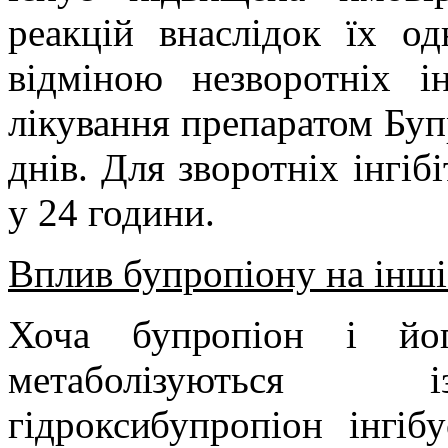
реакцій внаслідок їх од
відміною незворотніх і
лікування препаратом Буп
днів. Для зворотніх інгі
у 24 години.
Вплив бупропіону на інші 
Хоча бупропіон і йо
метаболізуються 
гідроксибупропіон інгі