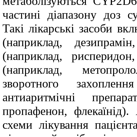
метаболізуються CYP2D6
частині діапазону доз су
Такі лікарські засоби вк
(наприклад, дезипрамін
(наприклад, рисперидон,
(наприклад, метопроло
зворотного захоплен
антиаритмічні препа
пропафенон, флекаїнід).
схеми лікування пацієнт