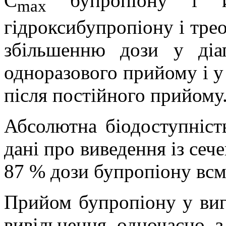
C
бупропіону і й
max
гідроксибупропіону і тре
збільшенню дози у діа
одноразового прийому і у 
після постійного прийому
Абсолютна біодоступніст
дані про виведення із се
87 % дози бупропіону всм
Прийом бупропіону у виг
вивільнення одночасно з