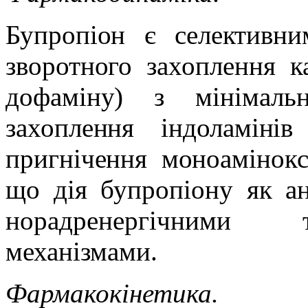
Бупропіон є селективни
зворотного захоплення ка
дофаміну) з мінімал
захоплення індоламінів
пригнічення моноамінок
що дія бупропіону як ан
норадренергічними т
механізмами.
Фармакокінетика.