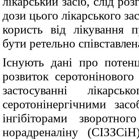
лікарський засіб, слід ро
дози цього лікарського за
користь від лікування 
бути ретельно співставлен
Існують дані про потен
розвиток серотонінового
застосуванні лікарс
серотонінергічними зас
інгібіторами зворотног
норадреналіну (СІЗЗСіН