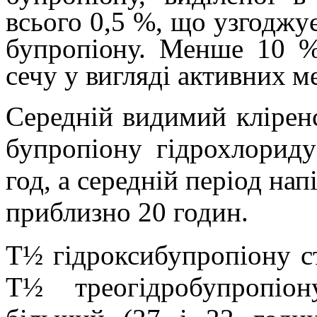
всього 0,5 %, що узгоджу
бупропіону. Менше 10 %
сечу у вигляді активних ме
Середній видимий клірен
бупропіону гідрохлориду
год, а середній період нап
приблизно 20 годин.
T½
гідроксибупропіону с
T½
треогідробупропіон