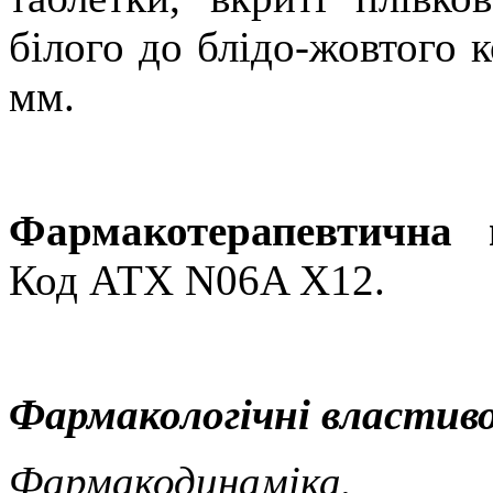
білого до блідо-жовтого 
мм.
Фармакотерапевтична 
Код АТХ
N06A X12
.
Фармакологічні властиво
Фармакодинаміка.