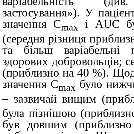
варіабельність (ди
застосування»). У пацієн
значення C
і AUC
б
max
(середня різниця приблизн
та більш варіабельні 
здорових добровольців; с
(приблизно на 40 %). Щод
значення C
було нижч
max
–
зазвичай вищим (прибл
була пізнішою (приблизно
був довшим (приблизно