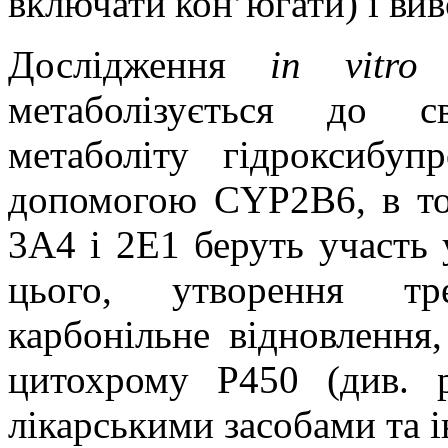
включати кон’югати) і вив
Дослідження
in vitro
п
метаболізується до с
метаболіту гідроксибу
допомогою CYP2B6, в то
3A4 і 2E1 беруть участь 
цього, утворення тре
карбонільне відновлення
цитохрому Р450 (див. 
лікарськими засобами та 