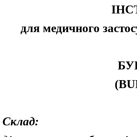
ІНС
для медичного застос
Б
У
(
BU
Склад: