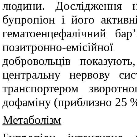
людини. Дослідження 
бупропіон і його активн
гематоенцефалічний бар
позитронно-емісійно
добровольців показуют
центральну нервову сис
транспортером зворотно
дофаміну (приблизно 25 % 
Метаболізм