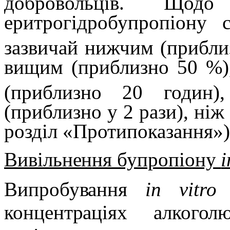
добровольців. Щодо
еритрогідробупропіону 
зазвичай нижчим (прибли
вищим (приблизно 50 %),
(приблизно 20 годин)
(приблизно у 2 рази), ніж
розділ «Протипоказання»)
Вивільнення бупропіону
i
Випробування
in vitro
п
концентраціях алког