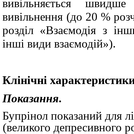
вивільняється швидше
вивільнення (до 20 % розч
розділ «
Взаємодія
з інш
інші види взаємодій»
).
Клiнiчнi характеристики
Показання
.
Бупрінол показаний для л
(великого депресивного ро