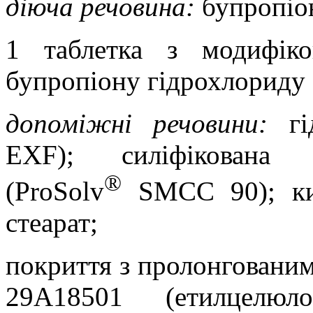
діюча речовина:
бупропіо
1 таблетка
з модифіко
бупропіону гідрохлориду 
допоміжні речовини:
г
EXF); с
иліфікована 
®
(ProSolv
SMCC 90)
; к
стеарат;
покриття з пролонгованим
29А18501 (етилцелюлоз