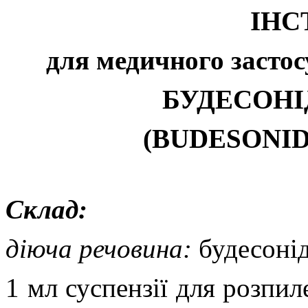
ІНС
для медичного застос
БУДЕСОНІ
(BUDESONI
Склад:
діюча речовина:
будесонід
1 мл суспензії для розпил