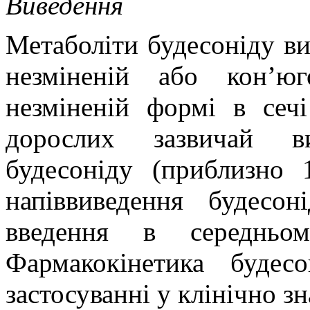
Виведення
Метаболіти будесоніду в
незміненій або кон’ю
незміненій формі в сеч
дорослих зазвичай в
будесоніду (приблизно 1
напіввиведення будесон
введення в середньо
Фармакокінетика будес
застосуванні у клінічно з