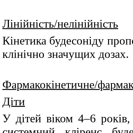
Лінійність/нелінійність
Кінетика будесоніду пропо
клінічно значущих дозах.
Фармакокінетичне/фармак
Діти
У дітей віком 4–6 років,
системний кліренс буд