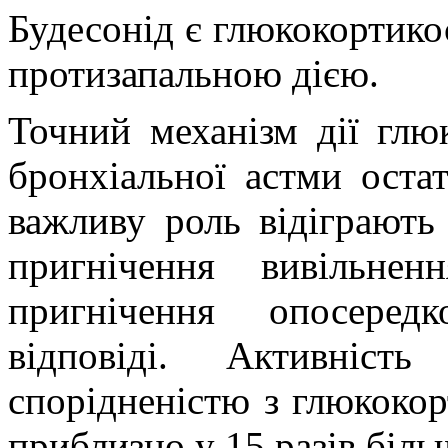
Будесонід є глюкокортико
протизапальною дією.
Точний механізм дії глюк
бронхіальної астми остат
важливу роль відіграють 
пригнічення вивільнен
пригнічення опосеред
відповіді. Активніст
спорідненістю з глюкоко
приблизно у 15 разів біль