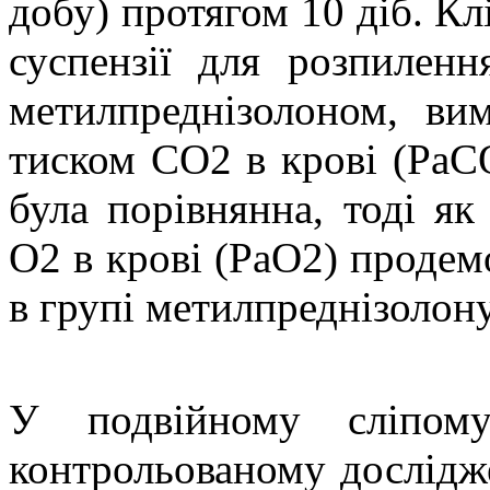
добу) протягом 10 діб. Кл
суспензії для розпиленн
метилпреднізолоном, ви
тиском CO2 в крові (РаС
була порівнянна, тоді як
O2 в крові (РаО2) проде
в групі метилпреднізолону
У подвійному сліпому
контрольованому дослідже