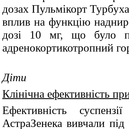
дозах Пульмікорт Турбух
вплив на функцію наднирк
дозі 10 мг, що було п
адренокортикотропний го
Діти
Клінічна ефективність пр
Ефективність суспензі
АстраЗенека вивчали під 