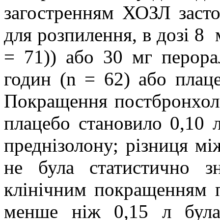
загостренням ХОЗЛ засто
для розпилення, в дозі 8
= 71)) або 30 мг перора
годин (n = 62) або плаце
Покращення постбронхол
плацебо становило 0,10 л
преднізолону; різниця мі
не була статистично з
клінічним покращенням 
менше ніж 0,15 л була