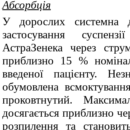
Абсорбція
У дорослих системна д
застосування суспенз
АстраЗенека через стру
приблизно 15 % номіна
введеної пацієнту. Нез
обумовлена всмоктування
проковтнутий. Максима
досягається приблизно че
розпилення та становит