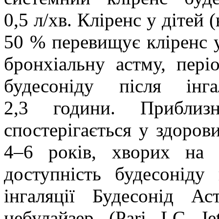
0,5 л/хв. Кліренс у дітей 
50 % перевищує кліренс у
бронхіальну астму, пері
будесоніду після інг
2,3 години. Приблиз
спостерігається у здоров
4–6 років, хворих на 
доступність будесоніду 
інгаляції Будесонід Ас
небулайзер (Pari LC J