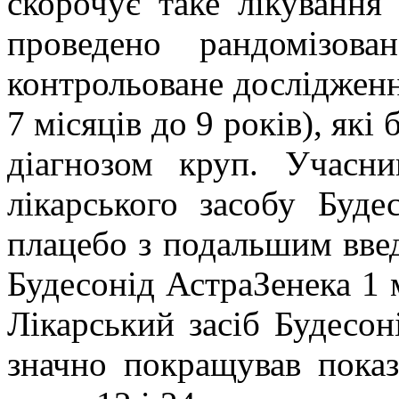
скорочує таке лікування
проведено рандомізова
контрольоване дослідження
7 місяців до 9 років), які
діагнозом круп. Учасн
лікарського засобу
Буде
плацебо з подальшим введ
Будесонід АстраЗенека 1 
Лікарський засіб Будесон
значно покращував пока