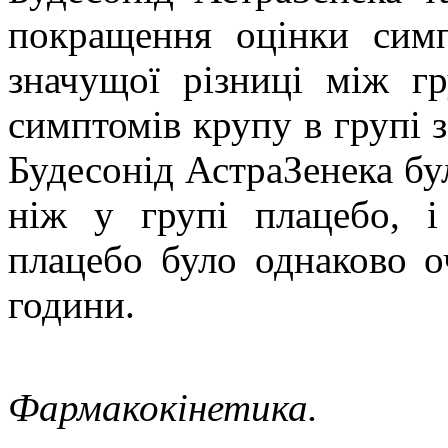
покращення оцінки симп
значущої різниці між г
симптомів крупу в групі з
Будесонід АстраЗенека бу
ніж у групі плацебо, 
плацебо було однаково о
години.
Фармакокінетика.