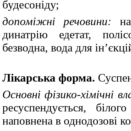
будесоніду;
допоміжні речовини
:
нат
динатрію едетат, полі
безводна, вода для ін’єкці
Лікарська форма.
Суспен
Основні фізико-хімічні в
ресуспендується, білог
наповнена в однодозові ко