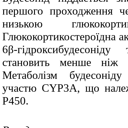
першого проходження че
низькою глюкокортик
Глюкокортикостероїдна ак
6β-гідроксибудесоніду 
становить менше ніж 
Метаболізм будесоніду
участю CYP3A, що нале
Р450.