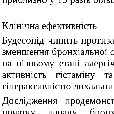
Клінічна ефективність
Будесонід чинить протиза
зменшення бронхіальної об
на пізньому етапі алергі
активність гістаміну т
гіперактивністю дихальни
Дослідження продемонс
початку нападу бронх