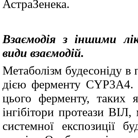
АстраЗенека
.
Взаємодія з іншими лі
види взаємодій.
Метаболізм будесоніду в 
дією ферменту CYP3A4. О
цього ферменту, таких я
інгібітори протеази ВІЛ,
системної експозиції бу