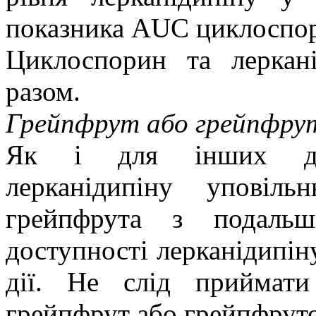
показника AUC циклоспор
Циклоспорин та леркані
разом.
Грейпфрут або грейпфрут
Як і для інших дигі
лерканідипіну уповіл
грейпфрута з подальш
доступності лерканідипін
дії. Не слід приймати
грейпфрут або грейпфруто