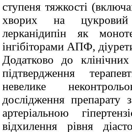
ступеня тяжкості (включа
хворих на цукровий 
лерканідипін як монот
інгібіторами АПФ, діурет
Додатково до клінічних
підтвердження терапев
невелике неконтроль
дослідження препарату 
артеріальною гіпертен
відхилення рівня діаст