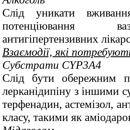
Слід уникати вживанн
потенціювання ваз
антигіпертензивних лікарс
Взаємодії, які потребують
Субстрати CYP3A4
Слід бути обережним п
лерканідипіну з іншими 
терфенадин, астемізол, а
класу, такими як аміодарон