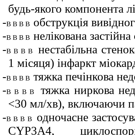
будь-якого компонента лі
-
обструкція вивідног
В В В В
-
нелікована застійна
В В В В
-
нестабільна стено
В В В В
1 місяця) інфаркт міокар
-
тяжка печінкова нед
В В В В
-
тяжка ниркова нед
В В В В
<30 мл/хв), включаючи па
-
одночасне застосув
В В В В
CYP3А4, циклоспо