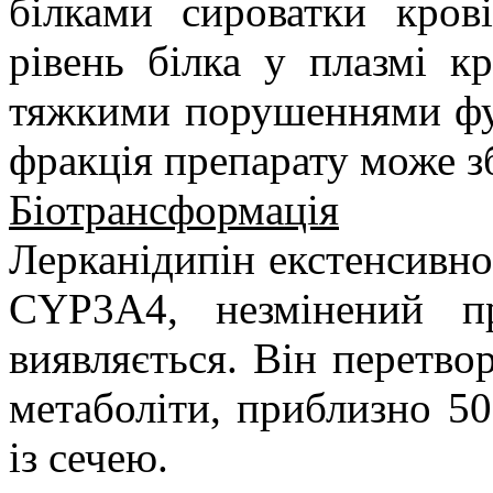
білками сироватки кро
рівень білка у плазмі к
тяжкими порушеннями фун
фракція препарату може з
Біотрансформація
Лерканідипін екстенсивно
CYP3А4, незмінений п
виявляється. Він перетво
метаболіти, приблизно 5
із сечею.