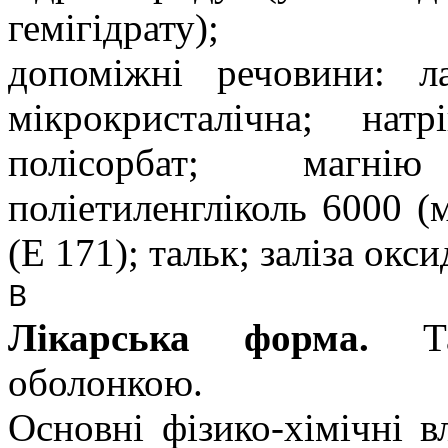
гемігідрату)
;
допоміжні речовини
:
л
мікрокристалічна; нат
полісорбат; магнію
поліетиленгліколь 6000 (
(Е 171); тальк; заліза окс
В
Лікарська форма.
Т
оболонкою.
Основні фізико-хімічні в