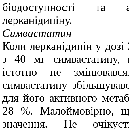
біодоступності та ан
лерканідипіну.
Симвастатин
Коли лерканідипін у дозі
з 40 мг симвастатину,
істотно не змінював
симвастатину збільшував
для його активного метаб
28 %. Малоймовірно, щ
значення. Не очікує