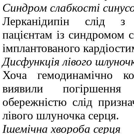
Синдром слабкості синусо
Лерканідипін слід з 
пацієнтам із синдромом с
імплантованого кардіости
Дисфункція лівого шлуноч
Хоча гемодинамічно ко
виявили погіршення
обережністю слід призна
лівого шлуночка серця.
Ішемічна хвороба серця