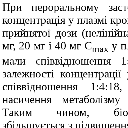
При пероральному заст
концентрація у плазмі кр
прийнятої дози (нелінійн
мг, 20 мг і 40 мг C
у пл
max
мали співвідношення 1
залежності концентрації
співвідношення 1:4:1
насичення метаболізму
Таким чином, біодо
збільшується з підвищенн