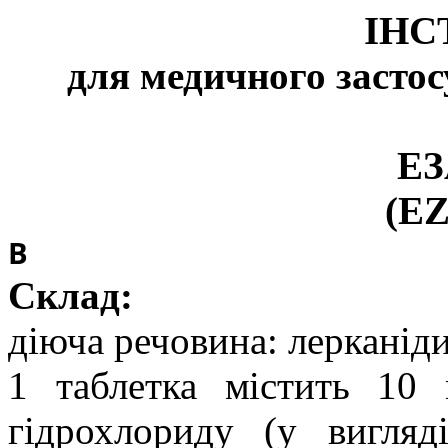
ІНС
для медичного застос
Е
(E
В
Склад:
діюча речовина:
лерканіди
1 таблетка
містить
10 
гідрохлориду (у вигляд