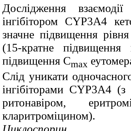
Дослідження взаємодії
інгібітором CYP3A4 кет
значне підвищення рівня
(15-кратне підвищення
підвищення C
еутомера
max
Слід уникати одночасного
інгібіторами CYP3A4 (з 
ритонавіром, еритром
кларитроміцином).
Циклоспорин