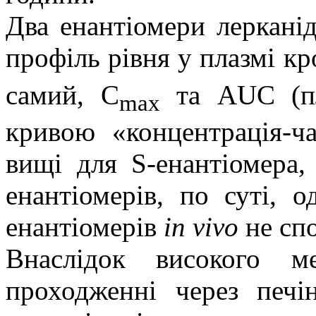
Два енантіомери леркані
профіль рівня у плазмі кр
самий, C
та AUC (пл
max
кривою «концентрація-ч
вищі для S-енантіомера,
енантіомерів, по суті, 
енантіомерів
in vivo
не спо
Внаслідок високого м
проходженні через печі