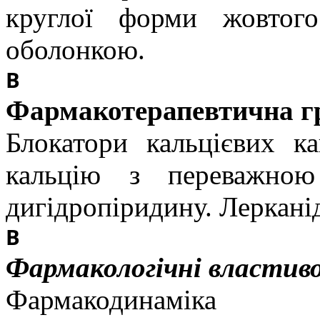
круглої форми жовтого
оболонкою.
В
Фармакотерапевтична г
Блокатори кальцієвих ка
кальцію з переважною
дигідропіридину. Леркан
В
Фармакологiчнi властив
Фармакодинаміка