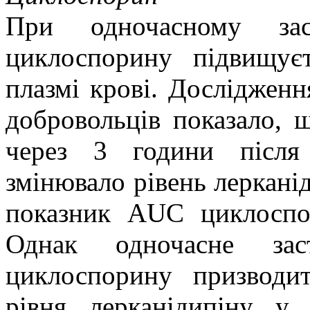
При одночасному заст
циклоспорину підвищує
плазмі крові. Досліджен
добровольців показало, 
через 3 години після
змінювало рівень лерканід
показник AUC циклоспо
Однак одночасне заст
циклоспорину призводи
рівня лерканідипіну у