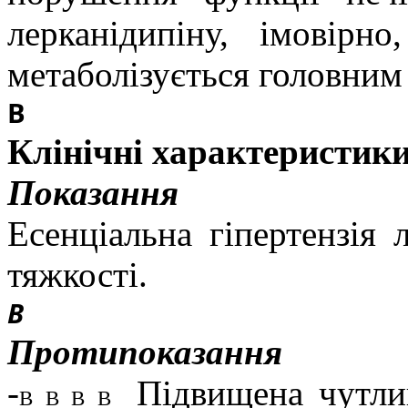
лерканідипіну, імовірно
метаболізується головним 
В
Клінічні характеристик
Показання
Есенціальна гіпертензія 
тяжкості.
В
Протипоказання
-
Підвищена чутли
В В В В