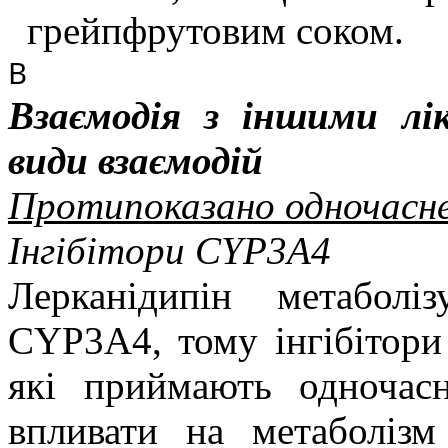
грейпфрутовим соком.
В
Взаємодія з іншими лі
види взаємодій
Протипоказано одночасне
Інгібітори CYP3A4
Лерканідипін метаболі
CYP3A4, тому інгібітори
які приймають одночас
впливати на метаболізм