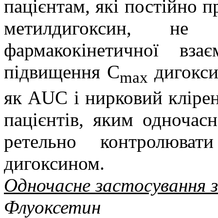
пацієнтам, які постійно 
метилдигоксин, не
фармакокінетичної взає
підвищення С
дигокси
max
як AUC і нирковий клірен
пацієнтів, яким одночас
ретельно контролюват
дигоксином.
Одночасне застосування з
Флуоксетин