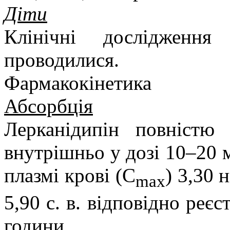
Діти
Клінічні дослідженн
проводилися.
Фармакокінетика
Абсорбція
Лерканідипін повністю
внутрішньо у дозі 10–20 
плазмі крові (C
) 3,30 н
max
5,90 с. в. відповідно реє
години.