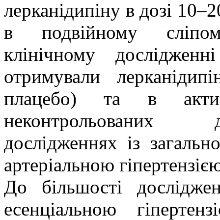
лерканідипіну в дозі 10–2
в подвійному сліпому
клінічному дослідженн
отримували лерканідип
плацебо) та в акти
неконтрольованих д
дослідженнях із загальн
артеріальною гіпертензією
До більшості дослідже
есенціальною гіпертен