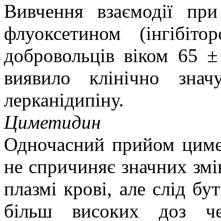
Вивчення взаємодії при
флуоксетином (інгібі
добровольців віком 65 ± 
виявило клінічно знач
лерканідипіну.
Циметидин
Одночасний прийом циме
не спричиняє значних змі
плазмі крові, але слід б
більш високих доз че