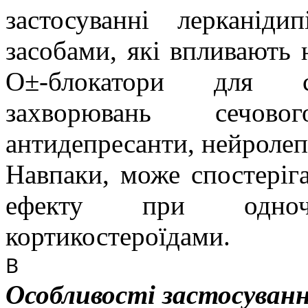
застосуванні лерканід
засобами, які впливають 
О±-блокатори для си
захворювань сечово
антидепресанти, нейролеп
Навпаки, може спостеріг
ефекту при одноч
кортикостероїдами.
В
Особливості застосуван