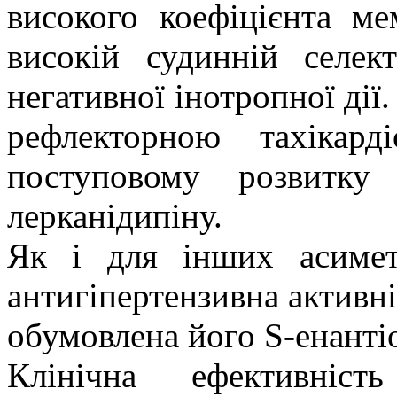
високого коефіцієнта ме
високій судинній селек
негативної інотропної дії.
рефлекторною тахікард
поступовому розвитку 
лерканідипіну.
Як і для інших асиметр
антигіпертензивна активн
обумовлена його S-енанті
Клінічна ефективніст