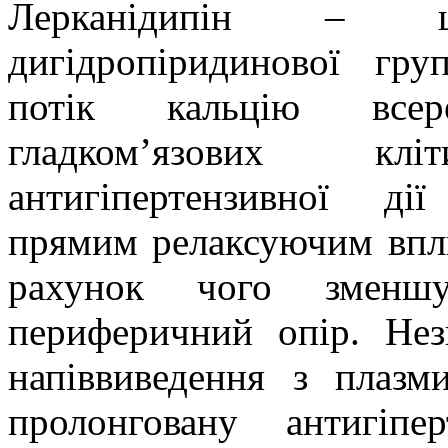
Лерканідипін – ц
дигідропіридинової гру
потік кальцію всер
гладком’язових к
антигіпертензивної ді
прямим релаксуючим впли
рахунок чого зменшу
периферичний опір. Не
напіввиведення з плазм
пролонговану антигіп