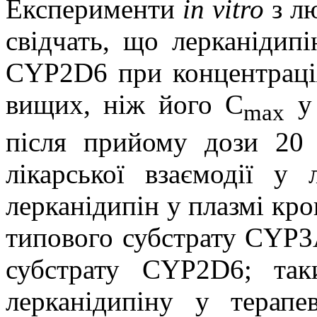
Експерименти
in vitro
з л
свідчать, що лерканіди
CYP2D6 при концентрація
вищих, ніж його C
у 
max
після прийому дози 20 
лікарської взаємодії у
лерканідипін у плазмі кро
типового субстрату CYP3
субстрату CYP2D6; так
лерканідипіну у терапе