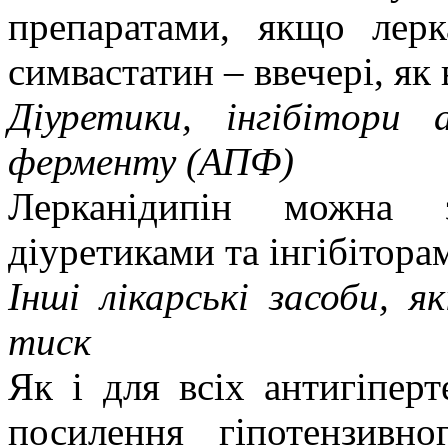
препаратами, якщо лерк
симвастатин – ввечері, як
Діуретики, інгібітори 
ферменту (АПФ)
Лерканідипін можна з
діуретиками та інгібітор
Інші лікарські засоби, 
тиск
Як і для всіх антигіпер
посилення гіпотензивн