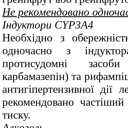
Не рекомендовано одноча
Індуктори CYP3A4
Необхідно з обережніст
одночасно з індукт
протисудомні засоби 
карбамазепін) та рифамп
антигіпертензивної дії 
рекомендовано частіший 
тиску.
Алкоголь