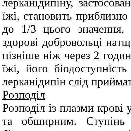
лерканідипіну, застосова
їжі, становить приблизно
до 1/3 цього значення,
здорові добровольці нат
пізніше ніж через 2 годи
їжі, його біодоступніст
лерканідипін слід приймат
Розподіл
Розподіл із плазми крові
та обширним. Ступінь 