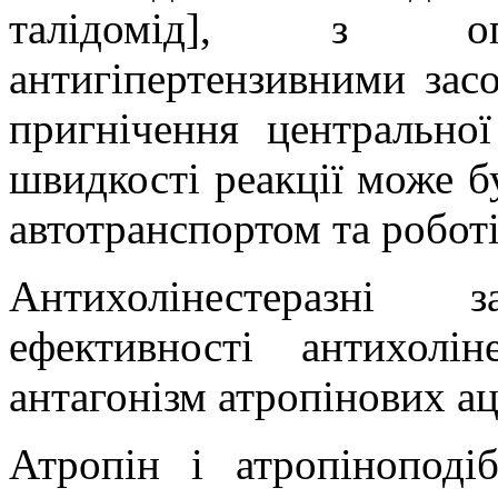
талідомід], з опі
антигіпертензивними зас
пригнічення центрально
швидкості реакції може б
автотранспортом та робот
Антихолінестеразні
ефективності антихолін
антагонізм атропінових а
Атропін і атропіноподіб