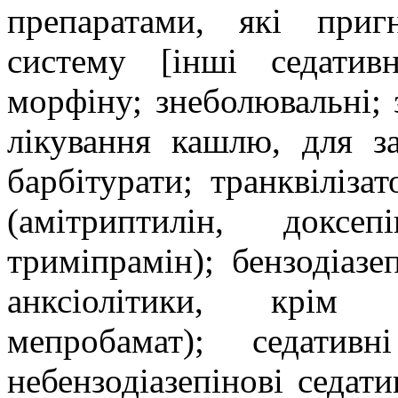
препаратами, які приг
систему [інші седативн
морфіну; знеболювальні; 
лікування кашлю, для за
барбітурати; транквіліза
(амітриптилін, доксеп
триміпрамін); бензодіазе
анксіолітики, крім б
мепробамат); седативн
небензодіазепінові седати