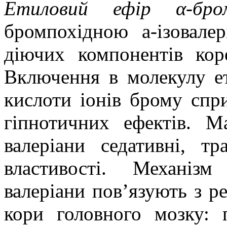
Етиловий ефір α-бромі
бромпохідною
a
-ізовал
діючих компонентів кор
Включення в молекулу ет
кислоти іонів брому спр
гіпнотичних ефектів. М
валеріани седативні, тр
властивості. Механізм
валеріани пов’язують з 
кори головного мозку: 