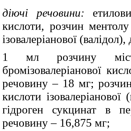
діючі речовини:
етилови
кислоти, розчин ментолу
ізовалеріанової (валідол),
1 мл розчину міст
бромізовалеріанової кис
речовину
–
18 мг; розчин
кислоти ізовалеріанової 
гідроген сукцинат в п
речовину
–
16,875 мг;