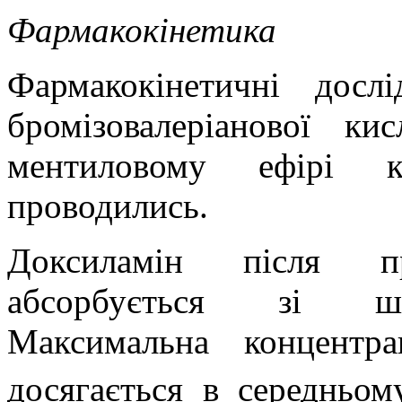
Фармакокінетика
Фармакокінетичні досл
бромізовалеріанової к
ментиловому ефірі ки
проводились.
Доксиламін після п
абсорбується зі шлу
Максимальна концентр
досягається в середньом