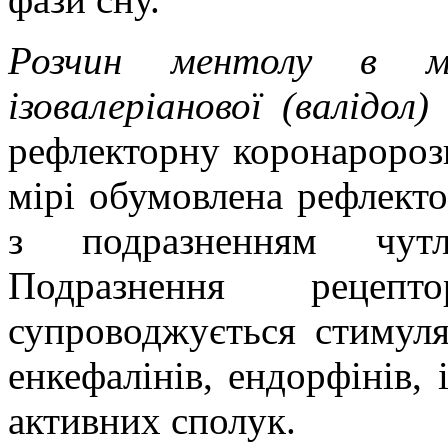
Розчин ментолу в ме
ізовалеріанової (валідол
рефлекторну коронаророз
мірі обумовлена рефлект
з подразненням чутл
Подразнення рецепт
супроводжується стимуля
енкефалінів, ендорфінів,
активних сполук.