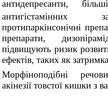
антидепресанти, біль
антигістамінних за
протипаркінсонічні препа
препарати, дизопірам
підвищують ризик розвит
ефектів, таких як
затримка 
Морфіноподібні речов
акінезії товстої кишки з 