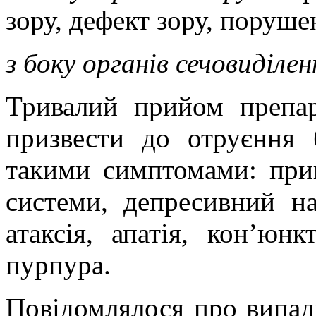
зору, дефект зору, поруше
з боку органів сечовиділе
Тривалий прийом препар
призвести до отруєння 
такими симптомами: приг
системи, депресивний нас
атаксія, апатія, кон’юнкт
пурпура.
Повідомлялося про випад