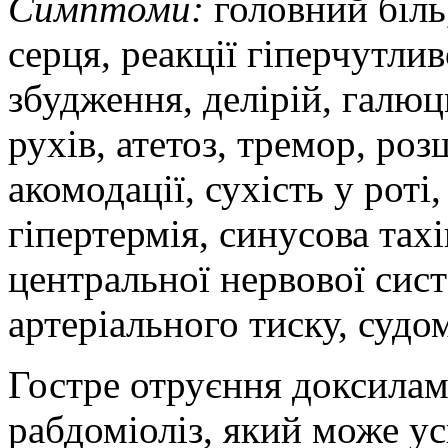
Симптоми:
головний біль
серця, реакції гіперчутли
збудження, делірій, галю
рухів, атетоз, тремор, ро
акомодації, сухість у роті
гіпертермія, синусова тах
центральної нервової сист
артеріального тиску, судо
Гостре отруєння доксилам
рабдоміоліз, який може у