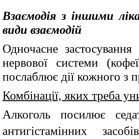
Взаємодія з іншими лік
види вза
ємодій
Одночасне застосування 
нервової системи (кофеї
послаблює дії кожного з п
Комбінації, яких треба ун
Алкоголь посилює седа
антигістамінних засо