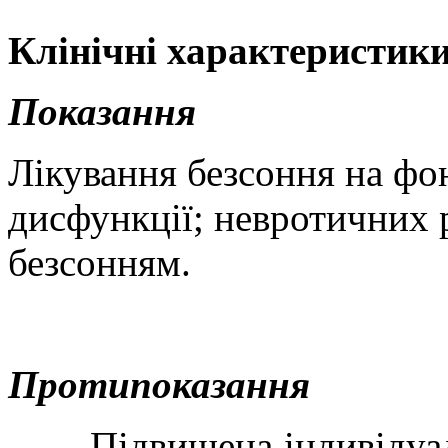
Клінічні характеристик
Показання
Лікування безсоння на фо
дисфункції; невротичних 
безсонням.
Протипоказання
-
Підвищена індивідуа