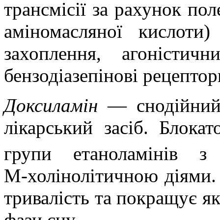
трансмісії за рахунок п
аміномасляної кислоти)
захоплення, агоністи
бензодіазепінові рецептор
Доксиламін
— снодійний,
лікарський засіб. Блока
групи етаноламінів з
М‑холінолітичною діями.
тривалість та покращує які
фази сну.