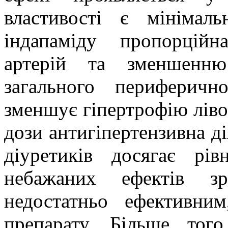
властивості є мінімаль
індапаміду пропорцій
артерій та зменшенню
загального периферичн
зменшує гіпертрофію лів
дози антигіпертензивна ді
діуретиків досягає рів
небажаних ефектів з
недостатньо ефективни
препарату. Більше тог