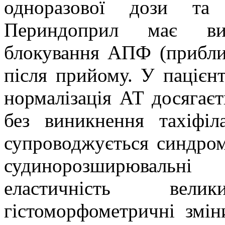
одноразової дози та 
Периндоприл має вис
блокування АПФ (прибли
після прийому. У пацієнті
нормалізація АТ досягаєть
без виникнення тахіфіл
супроводжується синдро
судинорозширювальні
еластичність вел
гістоморфометричні змін