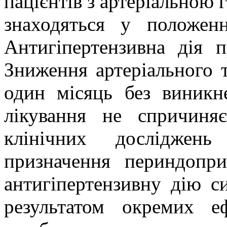
пацієнтів з артеріальною г
знаходяться у положен
Антигіпертензивна дія 
Зниження артеріального 
один місяць без виникне
лікування не спричиня
клінічних досліджен
призначення периндопр
антигіпертензивну дію с
результатом окремих еф