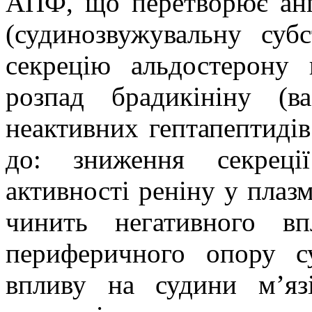
АПФ, що перетворює ангі
(судинозвужувальну суб
секрецію альдостерону
розпад брадикініну (ва
неактивних гептапептиді
до: зниження секреці
активності реніну у плазм
чинить негативного вп
периферичного опору с
впливу на судини м’я