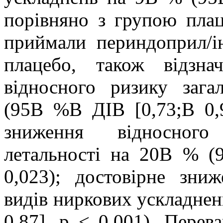
порівняно з групою плаце
приймали периндоприл/і
плацебо, також відзна
відносного ризику заг
(95В %В ДІВ [0,73;В 0,9
зниження відносного 
летальності на 20В % (
0,023); достовірне зни
видів ниркових ускладнен
0,87], р < 0,001). Перев