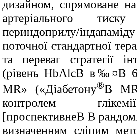
дизайном, спрямоване на
артеріального тиску
периндоприлу/індапамід
поточної стандартної тера
та переваг стратегії ін
(рівень HbAlcВ в‰¤В 6,
®
MR» («Діабетону
В MR»
контролем глік
[проспективнеВ В рандомі
визначенням сліпим мет