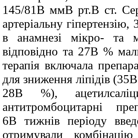
145/81В ммВ рт.В ст. Се
артеріальну гіпертензію,
в анамнезі мікро- та м
відповідно та 27В % мал
терапія включала препар
для зниження ліпідів (35
28В %), ацетилсалі
антитромбоцитарні пр
6В тижнів періоду введ
отримували комбінацію