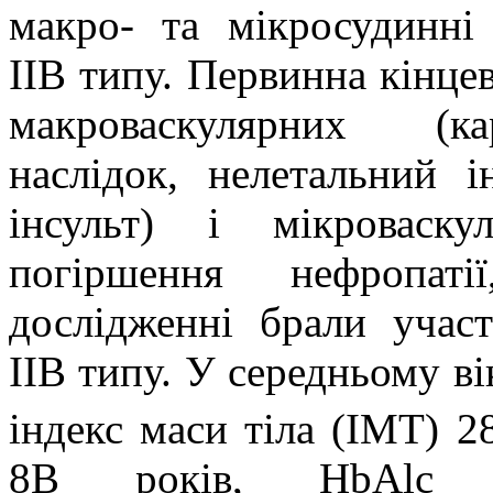
макро- та мікросудинні 
ІІВ типу. Первинна кінцев
макроваскулярних (ка
наслідок, нелетальний і
інсульт) і мікроваск
погіршення нефропаті
дослідженні брали участ
ІІВ типу. У середньому ві
індекс маси тіла (ІМТ) 2
8В років, HbAlc