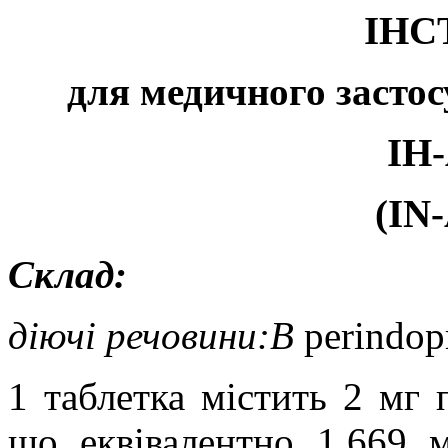
ІНС
для медичного застос
ІН
(IN
Склад:
діючі речовини:В
perindop
1 таблетка містить 2 мг 
що еквівалентно 1,669 