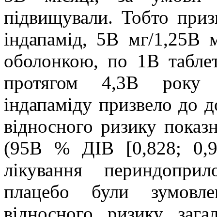
підвищували. Тобто приз
індапамід, 5В мг/1,25В м
оболонкою, по 1В таблет
протягом 4,3В року к
індапаміду призвело до 
відносного ризику показн
(95В % ДІВ [0,828; 0,9
лікування периндоприл
плацебо були зумовле
відносного ризику заг