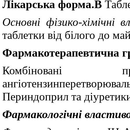
Лікарська форма.В
Табл
Основні фізико-хімічні 
таблетки від білого до ма
Фармакотерапевтична г
Комбіновані пре
ангіотензинперетворю
Периндоприл та діуретик
Фармакологiчнi властиво