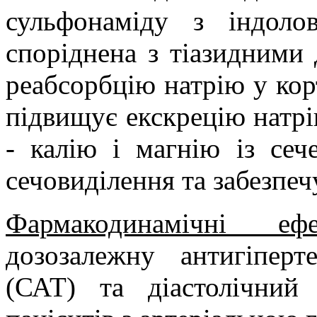
сульфонаміду з індоло
споріднена з тiазидними 
реабсорбцію натрію у кор
підвищує екскрецію натр
-
калію і магнію із сеч
сечовиділення та забезпе
Фармакодинамічні ефе
дозозалежну антигіпер
(САТ) та діастолічний