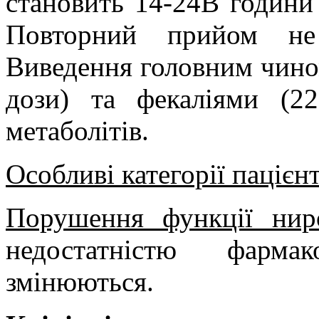
становить 14-24В години
Повторний прийом не 
Виведення головним чином
дози) та фекаліями (2
метаболітів.
Особливі категорії пацієнт
Порушення функції нир
недостатністю фарма
змінюються.