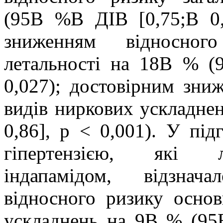
(95В %В ДІВ [0,75;В 0,
зниженням відносного
летальності на 18В % (
0,027); достовірним зни
видів ниркових ускладне
0,86], р < 0,001). У під
гіпертензією, які л
індапамідом, відзнач
відносного ризику осно
ускладнень на 9В % (95В