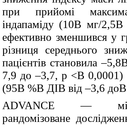
при прийомі максима
індапаміду (10В мг/2,5В
ефективно зменшився у г
різниця середнього зн
пацієнтів становила –5,8
7,9 до –3,7, p <В 0,0001)
(95В %В ДІВ від –3,6 доВ
ADVANCE — міжна
рандомізоване досліджен