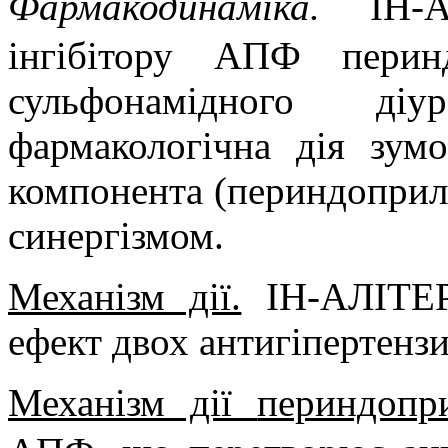
Фармакодинаміка.
ІН-
інгібітору АПФ перин
сульфонамiдного діу
фармакологічна дія зум
компонента (периндоприлу
синергізмом.
Механізм дії.
ІН-АЛІТЕР
ефект двох антигіпертенз
Механізм дії
периндопр