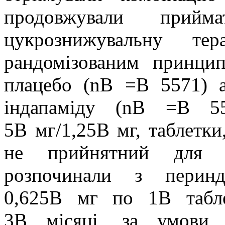
продовжували прий
цукрознижувальну те
рандомізованим принци
плацебо (nВ =В 5571) а
індапаміду (nВ =В 556
5В мг/1,25В мг, таблетки
не прийнятний для по
розпочинали з перинд
0,625В мг по 1В табл
3В місяці, за умови 