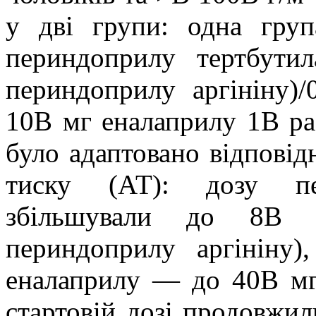
у дві групи: одна гру
периндоприлу тертбутил
периндоприлу аргініну)/
10В мг еналаприлу 1В ра
було адаптовано відповід
тиску (АТ): дозу пер
збільшували до 8В 
периндоприлу аргініну
еналаприлу — до 40В мг
стартовій дозі продовжи