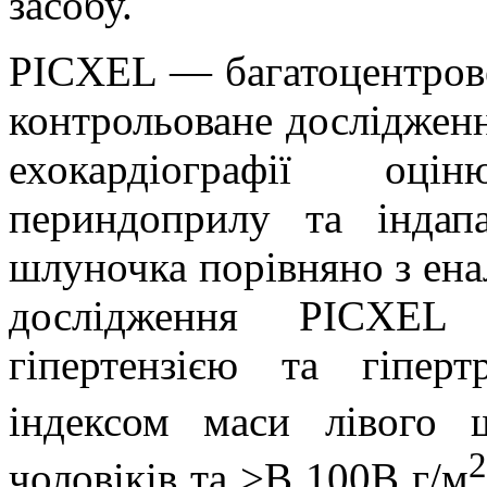
засобу.
PICXEL — багатоцентрове
контрольоване дослідження
ехокардіографії оці
периндоприлу та індап
шлуночка порівняно з ена
дослідження PICXEL 
гіпертензією та гіпер
індексом маси лівого
2
чоловіків та >В 100В г/м