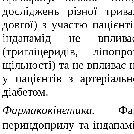
досліджень різної трива
довгої) з участю пацієнті
індапамід не вплива
(тригліцеридів, ліпоп
щільності) та не впливає н
у пацієнтів з артеріаль
діабетом.
Фармакокінетика.
Фа
периндоприлу та індапамі