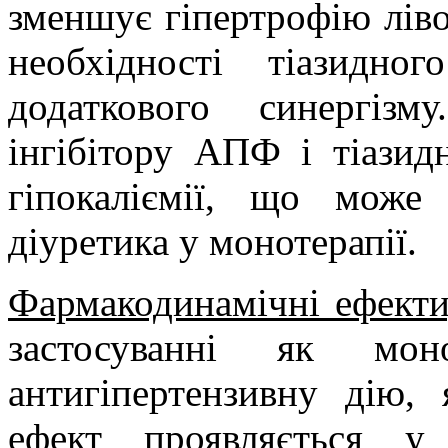
зменшує гіпертрофію ліво
необхідності тіазидно
додаткового синергізм
інгібітору АПФ і тіазид
гіпокаліємії, що може
діуретика у монотерапії.
Фармакодинамічні ефекти,
застосуванні як моно
антигіпертензивну дію,
ефект проявляється у