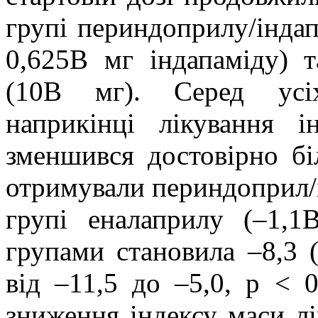
групі периндоприлу/інда
0,625В мг індапаміду) 
(10В мг). Серед усіх
наприкінці лікування 
зменшився достовірно бі
отримували периндоприл/і
групі еналаприлу (–1,1
групами становила –8,3 
від –11,5 до –5,0, p < 
зниження індексу маси л