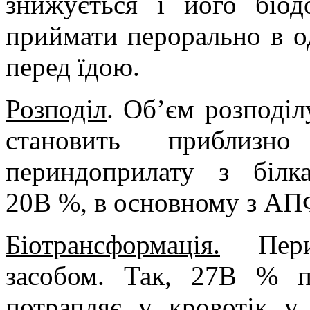
знижується і його біод
приймати перорально в од
перед їдою.
Розподіл
. Об’єм розподіл
становить приблизно
периндоприлату з білк
20В %, в основному з АПФ,
Біотрансформація.
Перин
засобом. Так, 27В % п
потрапляє у кровотік у 