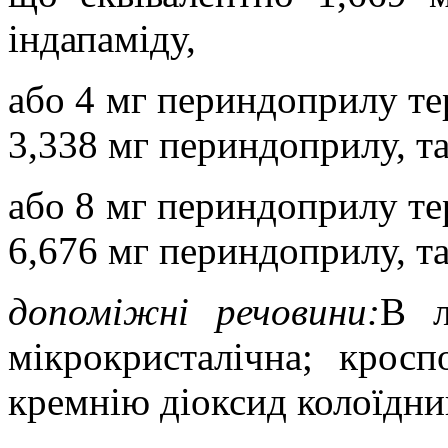
індапаміду,
або 4 мг периндоприлу те
3,338 мг периндоприлу, та
або 8 мг периндоприлу те
6,676 мг периндоприлу, та
допомiжнi речовини:
В л
мікрокристалічна; кросп
кремнію діоксид колоїдни