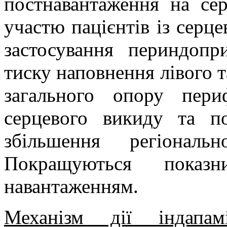
постнавантаження на сер
участю пацієнтів із серц
застосування периндоп
тиску наповнення лівого 
загального опору пери
серцевого викиду та по
збільшення регіональ
Покращуються показ
навантаженням.
Механізм дії індапам