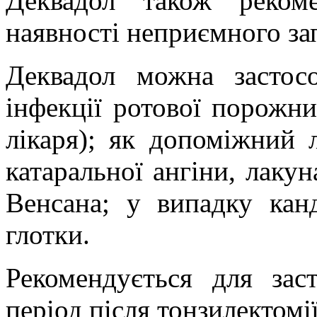
Деквадол також рекоме
наявності неприємного зап
Деквадол можна застос
інфекції ротової порожни
лікаря); як допоміжний л
катаральної ангіни, лакун
Венсана; у випадку кан
глотки.
Рекомендується для зас
період після тонзилектомії