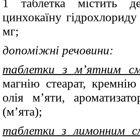
1 таблетка містить д
цинхокаїну гідрохлориду 
мг;
допоміжні речовини:
таблетки з м’ятним см
магнію стеарат, кремнію
олія м’яти, ароматизат
(м’ята);
таблетки з лимонним с