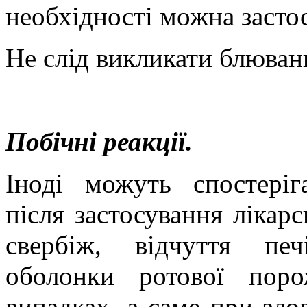
необхідності можна застос
Не слід викликати блюван
Побічні реакції.
Іноді можуть спостеріга
після застосування лікарс
свербіж, відчуття печ
оболонки ротової пор
випадках, а саме при зл