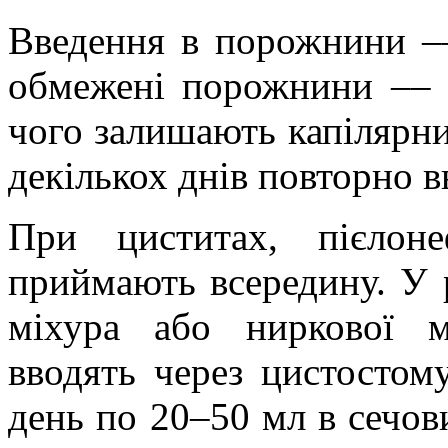
Введення в порожнини ––
обмежені порожнини –– д
чого залишають капілярни
декількох днів повторно в
При циститах, пієлоне
приймають всередину. У 
міхура або ниркової м
вводять через цистостом
день по 20–50 мл в сечов