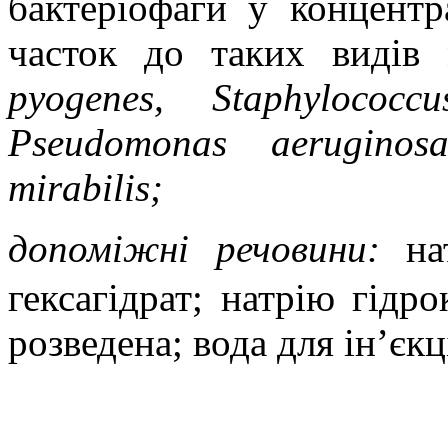
бактеріофаги у концент
часток до таких видів 
pyogenes, Staphylococc
Pseudomonas aeruginosa
mirabilis;
допоміжні речовини:
на
гексагідрат; натрію гідр
розведена; вода для ін’єкц