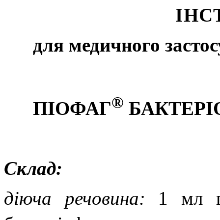
ІНС
для медичного застос
®
ПІОФАГ
БАКТЕРІ
Склад:
діюча речовина:
1 мл п