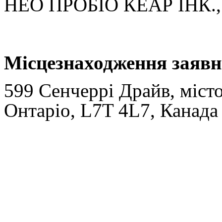
НЕО ПРОБІО КЕАР ІНК., 
Місцезнаходження заявн
599 Сенчеррі Драйв, місто
Онтаріо, L7T 4L7, Канада