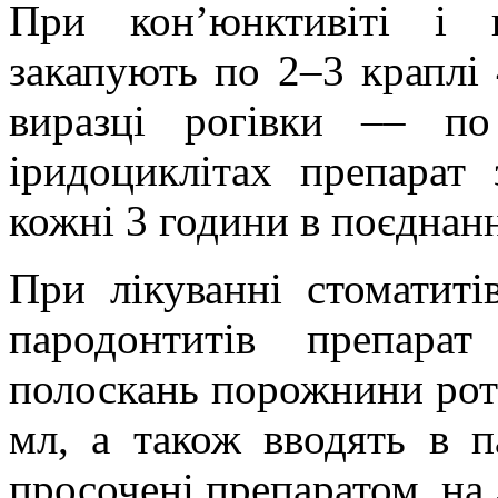
При кон’юнктивіті і к
закапують по 2–3 краплі 
виразці рогівки –– п
іридоциклітах препарат
кожні 3 години в поєднан
При лікуванні стоматиті
пародонтитів препара
полоскань порожнини рота
мл, а також вводять в п
просочені препаратом, на