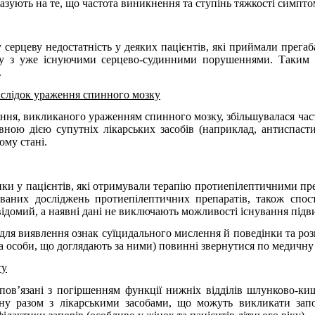
азують на те, що частота виникнення та ступінь тяжкості симпто
серцеву недостатність у деяких пацієнтів, які приймали прегаба
ку з уже існуючими серцево-судинними порушеннями. Таким п
.
слідок ураження спинного мозку
ня, викликаного ураженням спинного мозку, збільшувалася частот
ною дією супутніх лікарських засобів (наприклад, антиспасти
ому стані.
ки у пацієнтів, які отримували терапію протиепілептичними пре
ованих досліджень протиепілептичних препаратів, також спос
ідомий, а наявні дані не виключають можливості існування підв
 для виявлення ознак суїцидального мислення й поведінки та роз
а особи, що доглядають за ними) повинні звернутися по медичну
ту
ов’язані з погіршенням функції нижніх відділів шлунково-киш
ліну разом з лікарськими засобами, що можуть викликати за