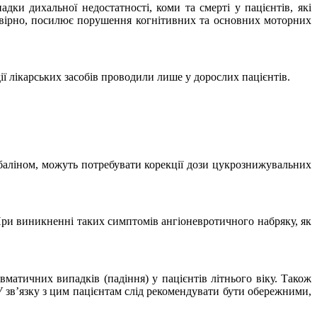
ки дихальної недостатності, коми та смерті у пацієнтів, які
овірно, посилює порушення когнітивних та основних моторних
ї лікарських засобів проводили лише у дорослих пацієнтів.
габаліном, можуть потребувати корекції дози цукрознижувальних
При виникненні таких симптомів ангіоневротичного набряку, як
атичних випадків (падіння) у пацієнтів літнього віку. Також
 зв’язку з цим пацієнтам слід рекомендувати бути обережними,