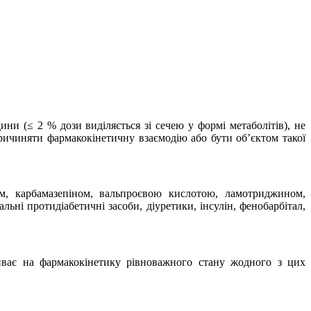
ини (≤ 2 % дози виділяється зі сечею у формі метаболітів), не
причиняти фармакокінетичну взаємодію або бути об’єктом такої
ом, карбамазепіном, вальпроєвою кислотою, ламотриджином,
ні протидіабетичні засоби, діуретики, інсулін, фенобарбітал,
иває на фармакокінетику рівноважного стану жодного з цих