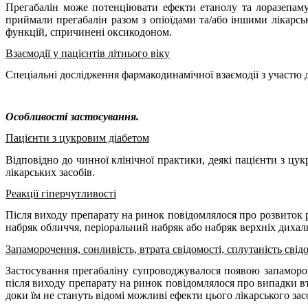
Прегабалін може потенціювати ефекти етанолу та лоразепаму.
приймали прегабалін разом з опіоїдами та/або іншими лікар
функцій, спричинені оксикодоном.
Взаємодії у пацієнтів літнього віку
Спеціальні дослідження фармакодинамічної взаємодії з участю д
Особливості застосування.
Пацієнти з цукровим діабетом
Відповідно до чинної клінічної практики, деякі пацієнти з цу
лікарських засобів.
Реакції гіперчутливості
Після виходу препарату на ринок повідомлялося про розвиток 
набряк обличчя, періоральний набряк або набряк верхніх дихал
Запаморочення, сонливість, втрата свідомості, сплутаність сві
Застосування прегабаліну супроводжувалося появою запамороч
після виходу препарату на ринок повідомлялося про випадки вт
доки їм не стануть відомі можливі ефекти цього лікарського зас