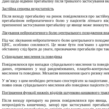
Дані щодо відміни прегабаліну після тривалого застосування вк
Застійна серцева недостатність
Після виходу прегабаліну на ринок повідомлялося про застійну 
прегабаліном нейропатичного болю у пацієнтів літнього ві
припиненні застосування прегабаліну це явище може зникнути
Лікування нейропатичного болю центрального походження вна
Під час лікування нейропатичного болю центрального походжен
ЦНС, особливо сонливості. Це може бути пов’язано з адитив
обставину слід брати до уваги, призначаючи прегабалін при так
Суїцидальне мислення та поведінка
Повідомлялося про випадки суїцидального мислення та поведін
даних, отриманих у ході рандомізованих, плацебо-контроль
мислення та поведінки. Механізм виникнення цього ризику нев
У зв’язку з цим необхідно ретельно спостерігати за пацієнтами
появи ознак суїцидального мислення або поведінки пацієнти (т
Погіршення функції нижніх відділів шлунково-кишкового трак
Після виходу препарату на ринок повідомлялося про явища, п
непрохідність кишечнику, запор) при застосуванні прегаба