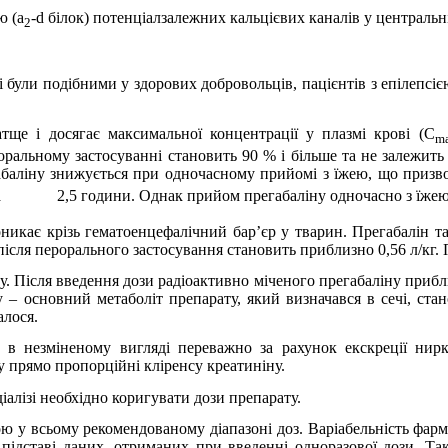
ю (
a
-
d
білок) потенціалзалежних кальцієвих каналів у центральн
2
були подібними у здорових добровольців, пацієнтів з епілепсією,
ще і досягає максимальної концентрації у плазмі крові (С
m
оральному застосуванні становить 90 % і більше та не залежить
габаліну знижується при одночасному прийомі з їжею, що приз
а
2,5 години. Однак прийом прегабаліну одночасно з їжею 
никає крізь гематоенцефалічний бар’єр у тварин. Прегабалін та
ісля перорального застосування становить приблизно 0,56 л/кг. П
. Після введення дози радіоактивно міченого прегабаліну прибл
 – основний метаболіт препарату, який визначався в сечі, стан
алося.
 в незміненому вигляді переважно за рахунок екскреції нирк
у прямо пропорційні кліренсу креатиніну.
алізі необхідно коригувати дози препарату.
ю у всьому рекомендованому діапазоні доз. Варіабельність фарм
 підставі даних, отриманих при введенні одноразової дози. Та