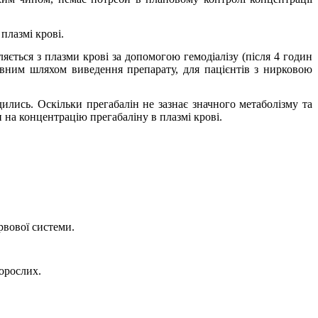
плазмі крові.
ється з плазми крові за допомогою гемодіалізу (після 4 годин
овним шляхом виведення препарату, для пацієнтів з нирковою
ились. Оскільки прегабалін не зазнає значного метаболізму та
 на концентрацію прегабаліну в плазмі крові.
вової системи.
дорослих.