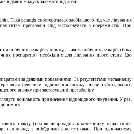
мів відміни можуть залежати від дози.
лін. Така реакція спостерігалася здебільшого під час лікування
ацієнтам прегабалін слід застосовувати з обережністю. При
а побічних реакцій у цілому, а також побічних реакцій з боку
чних препаратів), необхідних для лікування цього стану. Цю
паратами за деякими показаннями. За результатами метааналізу
терігалося невелике підвищення ризику появи суїцидального
ищеного ризику при застосуванні прегабаліну.
глянути доцільність призначення відповідного лікування. У разі
 допомогу.
кового тракту (такі як непрохідність кишечнику, паралітична
пор, наприклад з опіоїдними аналгетиками. При одночасному