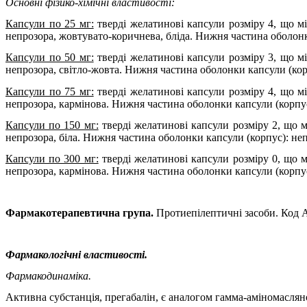
Основні фізико-хімічні властивості:
Капсули по 25 мг:
тверді желатинові капсули розміру 4, що м
непрозора, жовтувато-коричнева, бліда. Нижня частина оболонк
Капсули по 50 мг:
тверді желатинові капсули розміру 3, що м
непрозора, світло-жовта. Нижня частина оболонки капсули (корп
Капсули по 75 мг:
тверді желатинові капсули розміру 4, що м
непрозора, кармінова. Нижня частина оболонки капсули (корпус)
Капсули по 150 мг:
тверді желатинові капсули розміру 2, що м
непрозора, біла. Нижня частина оболонки капсули (корпус): неп
Капсули по 300 мг:
тверді желатинові капсули розміру 0, що м
непрозора, кармінова. Нижня частина оболонки капсули (корпус
Фармакотерапевтична група.
Протиепілептичні засоби. Код
Фармакологічні властивості.
Фармакодинаміка.
Активна субстанція, прегабалін, є
аналогом гамма-аміномаслян