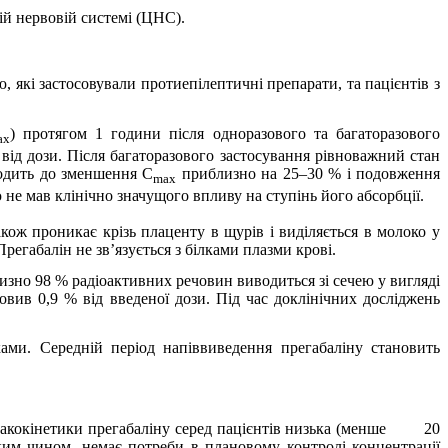
ій нервовій системі (ЦНС)
.
 які застосовували протиепілептичні препарати, та пацієнтів з
) протягом 1 години після одноразового та багаторазового
ax
 від дози. Після багаторазового застосування рівноважний стан
водить до зменшення C
приблизно на 25–30 % і подовження
max
не мав клінічно значущого впливу на ступінь його абсорбції.
кож проникає крізь плаценту в щурів і виділяється в молоко у
регабалін не зв’язується з білками плазми крові.
изно 98 % радіоактивних речовин виводиться зі сечею у вигляді
овив 0,9 % від введеної дози. Під час доклінічних досліджень
ами. Середній період напіввиведення прегабаліну становить
акокінетики прегабаліну серед пацієнтів низька (менше
20
ким чином, немає потреби в плановому контролі концентрації