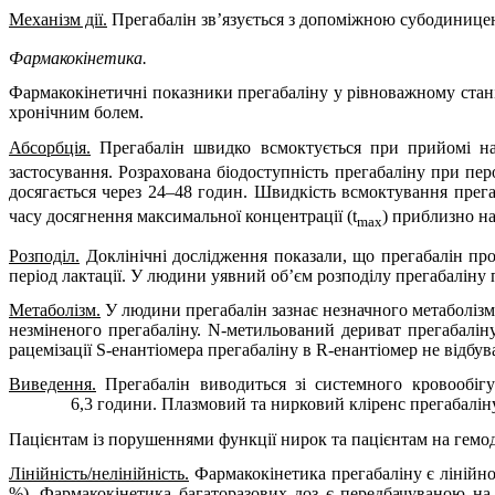
Механізм дії.
Прегабалін
зв’язується з допоміжною субодинице
Фармакокінетика.
Фармакокінетичні показники прегабаліну у рівноважному стані 
хронічним болем.
Абсорбція.
Прегабалін швидко всмоктується при прийомі нат
застосування. Розрахована біодоступність прегабаліну при пер
досягається через 24–48 годин. Швидкість всмоктування пре
часу досягнення максимальної концентрації (t
) приблизно н
max
Розподіл.
Доклінічні дослідження показали, що прегабалін про
період лактації. У людини уявний об’єм розподілу прегабаліну п
Метаболізм.
У людини прегабалін зазнає незначного метаболізму
незміненого прегабаліну. N-метильований дериват прегабаліну
рацемізації S-енантіомера прегабаліну в R-енантіомер не відбув
Виведення.
Прегабалін виводиться зі системного кровообігу
6,3 години. Плазмовий та нирковий кліренс прегабалін
Пацієнтам із порушеннями функції нирок та пацієнтам на гемоді
Лінійність/нелінійність.
Фармакокінетика прегабаліну є лінійно
%). Фармакокінетика багаторазових доз є передбачуваною на