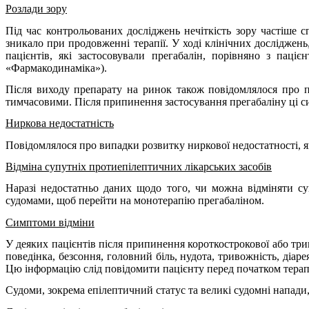
Розлади зору
Під час контрольованих досліджень нечіткість зору частіше с
зникало при продовженні терапії. У ході клінічних досліджен
пацієнтів, які застосовували прегабалін, порівняно з пац
«Фармакодинаміка»).
Після виходу препарату на ринок також повідомлялося про поб
тимчасовими. Після припинення застосування прегабаліну ці с
Ниркова недостатність
Повідомлялося про випадки розвитку ниркової недостатності, я
Відміна супутніх протиепілептичних лікарських засобів
Наразі недостатньо даних щодо того, чи можна відміняти суп
судомами, щоб перейти на монотерапію прегабаліном.
Симптоми відміни
У деяких пацієнтів після припинення короткострокової або три
поведінка, безсоння, головний біль, нудота, тривожність, діаре
Цю інформацію слід повідомити пацієнту перед початком терапі
Судоми, зокрема епілептичний статус та великі судомні напади,