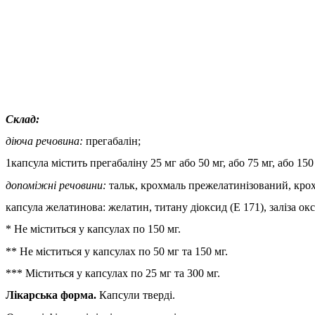
Склад:
діюча речовина:
прегабалін;
1капсула містить прегабаліну 25 мг або 50 мг, або 75 мг, або 150 
допоміжні речовини:
тальк, крохмаль прежелатинізований, кро
капсула желатинова: желатин, титану діоксид (E 171), заліза окс
* Не міститься у капсулах по 150 мг.
** Не міститься у капсулах по 50 мг та 150 мг.
*** Міститься у капсулах по 25 мг та 300 мг.
Лікарська форма.
Капсули тверді.