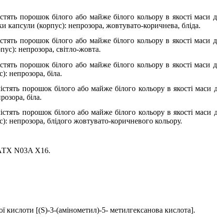
істять порошок білого або майже білого кольору в якості маси
и капсули (корпус): непрозора, жовтувато-коричнева, бліда.
істять порошок білого або майже білого кольору в якості маси
ус): непрозора, світло-жовта.
істять порошок білого або майже білого кольору в якості маси
: непрозора, біла.
істять порошок білого або майже білого кольору в якості маси
розора, біла.
істять порошок білого або майже білого кольору в якості маси
): непрозора, блідого жовтувато-коричневого кольору.
 АТХ N03A X16.
ої кислоти
[(S)-3-(
амінометил
)-5-
метилгексанова кислота
].