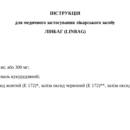
ІНСТРУКЦІЯ
для медичного застосування лікарського засобу
ЛІНБАГ (
LINBAG
)
мг, або 300 мг;
хмаль кукурудзяний;
ид жовтий (Е 172)*, заліза оксид червоний (Е 172)**, заліза окси