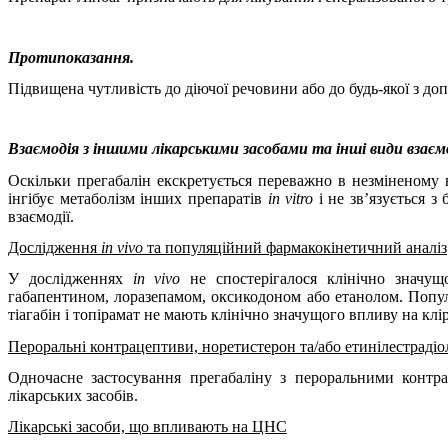
Протипоказання.
Підвищена чутливість до діючої речовини або до будь-якої з до
Взаємодія з іншими лікарськими засобами та інші види взаєм
Оскільки прегабалін екскретується переважно в незміненому ви
інгібує метаболізм інших препаратів
in vitro
і не зв’язується з
взаємодії.
Дослідження
in vivo
та популяційний фармакокінетичний аналіз
У дослідженнях
in vivo
не спостерігалося клінічно значущо
габапентином, лоразепамом, оксикодоном або етанолом. Популя
тіагабін і топірамат не мають клінічно значущого впливу на клі
Пероральні контрацептиви, норетистерон та/або етинілестрадіо
Одночасне застосування прегабаліну з пероральними контр
лікарських засобів.
Лікарські засоби, що впливають на ЦНС