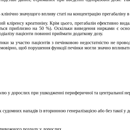
 клінічно значущого впливу статі на концентрацію прегабаліну в 
й кліренсу креатиніну. Крім цього, прегабалін ефективно видаля
ується приблизно на 50 %). Оскільки виведення нирками є осн
одіалізу пацієнти повинні приймати додаткову дозу.
ики за участю пацієнтів з печінковою недостатністю не провод
ймовірно, щоб порушення функції печінки могли значно впливати
лю у дорослих при ушкодженні периферичної та центральної нер
 судомних нападів із вторинною генералізацією або без такої у 
тривожного розладу у дорослих.