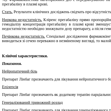
прегабаліну в плазмі крові.
Стать.
Результати клінічних досліджень свідчать про відсутність
Ниркова недостатність.
Кліренс прегабаліну прямо пропорційни
гемодіалізу концентрація прегабаліну в плазмі крові зменш
недостатністю необхідно знижувати дозу препарату, а після гем
Печінкова недостатність.
Спеціальні дослідження фармакокінет
виводиться зі сечею переважно в незміненому вигляді, то мало
Клінічні характеристики.
Показання.
Не
й
ропатичний біль
Препарат
Лінбаг
призначають для лікування нейропатичного бо
Епілепсія
Препарат Лінбаг призначають як додаткову терапію парціальних
Генералізований тривожний розлад
Препарат Лінбаг призначають для лікування генералізованого 