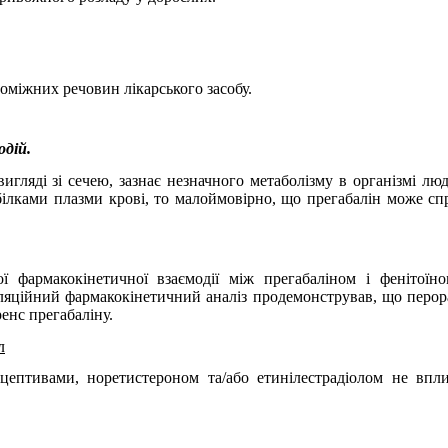
поміжних речовин лікарського засобу.
одій.
гляді зі сечею, зазнає незначного метаболізму в організмі люд
 білками плазми крові, то малоймовірно, що прегабалін може с
ї фармакокінетичної взаємодії між прегабаліном і фенітоїн
ційний фармакокінетичний аналіз продемонстрував, що перораль
ренс прегабаліну.
л
ацептивами, норетистероном та/або етинілестрадіолом не впл