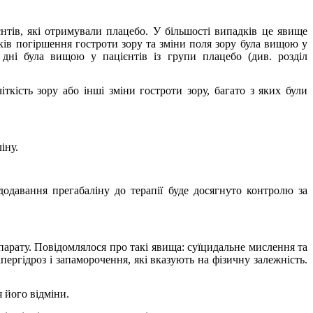
єнтів, які отримували плацебо. У більшості випадків це явище
ків погіршення гостроти зору та зміни поля зору була вищою у
 дні була вищою у пацієнтів із групи плацебо (див. розділ
ткість зору або інші зміни гостроти зору, багато з яких були
іну.
додавання прегабаліну до терапії буде досягнуто контролю за
парату. Повідомлялося про такі явища: cуїцидальне мислення та
іпергідроз і запаморочення, які вказують на фізичну залежність.
 його відміни.