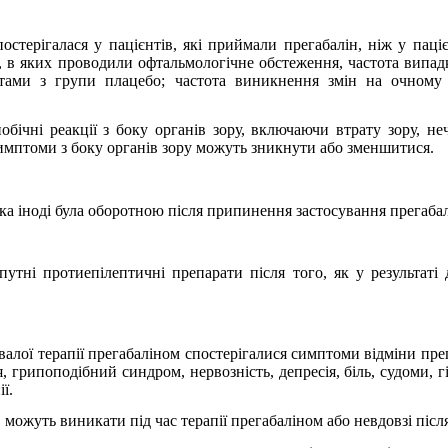
постерігалася у пацієнтів, які приймали прегабалін, ніж у паці
ь, в яких проводили офтальмологічне обстеження, частота випад
ієнтами з групи плацебо; частота виникнення змін на очному
ічні реакції з боку органів зору, включаючи втрату зору, нечі
имптоми з боку органів зору можуть зникнути або зменшитися.
ка іноді була оборотною після припинення застосування прегабал
утні протиепілептичні препарати після того, як у результаті 
валої терапії прегабаліном спостерігалися симптоми відміни пре
я, грипоподібний синдром, нервозність, депресія, біль, судоми, г
ї.
 можуть виникати під час терапії прегабаліном або невдовзі після