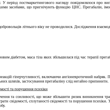
 У період постмаркетингового нагляду повідомлялося про випад
ськими засобами, що пригнічують функцію ЦНС. Прегабалін, ім
обровольців літнього віку не проводилися. Дослідження взаємоді
кровим діабетом, маса тіла яких збільшилася під час терапії пре
реакцій гіперчутливості, включаючи ангіоневротичний набряк. 
ьних шляхів, застосування прегабаліну слід негайно припинити.
домості та порушення психіки
ення та сонливості, що може збільшити ризик виникнення травм
рати свідомості, сплутаності свідомості та порушення психіки.
У
обу.