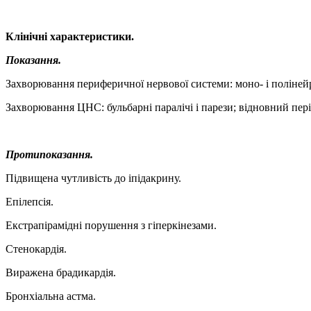
Клінічні характеристики.
Показання.
Захворювання периферичної нервової системи: моно- і полінейроп
Захворювання ЦНС: бульбарні паралічі і парези; відновний пе
Протипоказання.
Підвищена чутливість до іпідакрину.
Епілепсія.
Екстрапірамідні порушення з гіперкінезами.
Стенокардія.
Виражена брадикардія.
Бронхіальна астма.