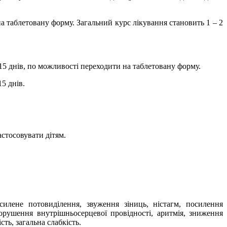
 на таблетовану форму. Загальний курс лікування становить 1 – 2
– 15 днів, по можливості переходити на таблетовану форму.
15 днів.
астосовувати дітям.
дсилене потовиділення, звуження зіниць, ністагм, посилення
орушення внутрішньосерцевої провідності, аритмія, зниження
сть, загальна слабкість.