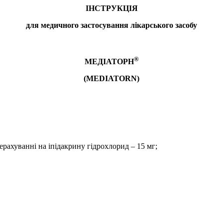
ІНСТРУКЦІЯ
для медичного застосування лікарського засобу
®
МЕДІАТОРН
(
MEDIATORN
)
рерахуванні на іпідакрину гідрохлорид
–
15 мг;