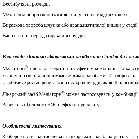
Вестибулярні розлади.
Механічна непрохідність кишечнику і сечовивідних шляхів.
Виразкова хвороба шлунка або дванадцятипалої кишки у стадії 
Вагітність та період годування груддю.
Взаємодія з іншими лікарськими засобами та інші види взаєм
®
Медіаторн
посилює седативний ефект у комбінації з лікарсь
холінестерази і м-холіноміметичними засобами. У хворих на 
засобами. Зростає ризик розвитку брадикардії, якщо β-адреноб
®
Лікарський засіб Медіаторн
можна застосовувати у комбінації
Алкоголь підсилює побічні ефекти препарату.
Особливості застосування.
З обережністю застосовувати лікарський засіб пацієнтам і