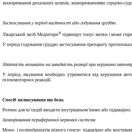
захворювання дихальних шляхів, захворюваннями серцево-судин
Застосування у період вагітності або годування груддю.
®
Лікарський засіб Медіаторн
підвищує тонус матки і може спри
У період годування груддю застосування препарату протипоказ
Здатність впливати на швидкість реакції при керуванні авто
У період лікування необхідно утриматися від керування авто
психомоторних реакцій.
Спосіб застосування та дози.
Розчин для ін’єкцій вводити внутрішньом’язово або підшкірно. 
Захворювання периферичної нервової системи
Моно- і полінейропатія різного генезу: підшкірно або внутріш