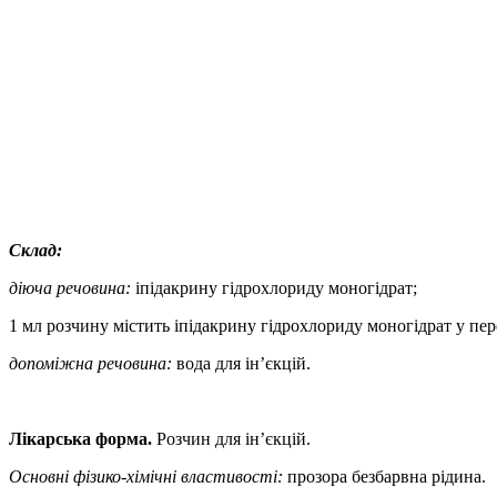
Склад:
діюча речовина
:
іпідакрину гідрохлориду моногідрат;
1 мл розчину містить іпідакрину гідрохлориду моногідрат у пе
допоміжна речовина:
вода для ін’єкцій.
Лікарська форма.
Розчин для ін’єкцій.
Основні фізико-хімічні властивості:
прозора безбарвна рідина.