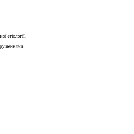
ої етіології.
орушеннями.