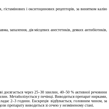
х, гістамінових і окситоцинових рецепторів,
за винятком калію
ма, запалення, дія місцевих анестетиків, деяких антибіотиків,
ві досягається через 25–30 хвилин, 40–50 % активної речовини
вилин. Метаболізується у печінці. Виводиться препарат нирками,
ладає 2–3 години. Екскреція
відбувається, головним чином, за
дози препарату виводиться зі сечею у незміненому стані.