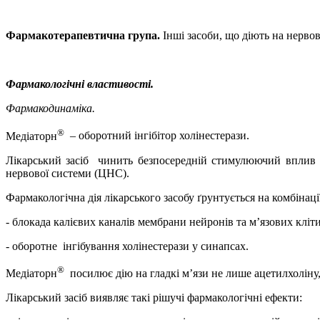
Фармакотерапевтична група.
Інші
з
асоби, що діють на нерво
Фармакологічні властивості.
Фармакодинаміка.
®
Медіаторн
– оборотний інгібітор холінестерази.
Лікарський засіб
чинить безпосередній стимулюючий вплив н
нервової системи (ЦНС).
Фармакологічна дія
лікарського засобу
ґрунтується на комбінації
- блокада калієвих каналів мембрани нейронів та м’язових кліт
- оборотне
інгібування холінестерази у синапсах.
®
Медіаторн
посилює дію на гладкі м’язи не лише ацетилхоліну, 
Лікарський засіб виявляє
такі рішучі фармакологічні ефекти: