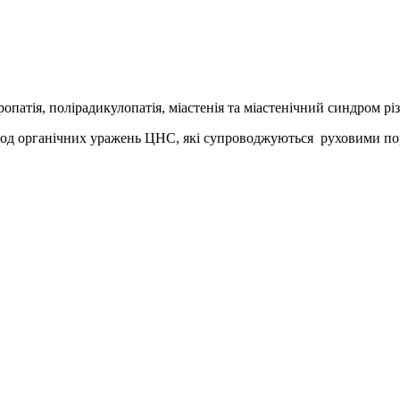
атія, полірадикулопатія, міастенія та міастенічний синдром різн
ріод органічних уражень ЦНС, які супроводжуються
руховими п