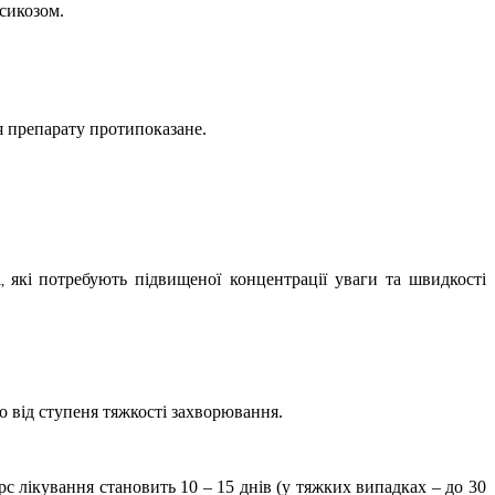
ксикозом.
я препарату протипоказане.
і
які
потребують підвищеної концентрації уваги та швидкості
,
о від ступеня тяжкості захворювання.
курс лікування становить 10 – 15 днів (у тяжких випадках – до 30