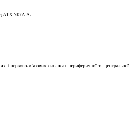
од АТХ
N07А А.
х і нервово-м’язових синапсах периферичної та центральної