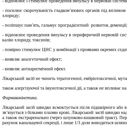
- відновлює і стимулює проведення імпульсу в нервовій системі
- посилює скорочуваність гладком’язових органів під впливом 
хлориду;
- поліпшує пам’ять, гальмує проградієнтний
розвиток деменції
- відновлює проведення імпульсу в периферичній нервовій сист
калію хлориду, токсинів;
- помірно стимулює ЦНС у комбінації з проявами окремих седа
- виявляє аналгетичний ефект;
- виявляє антиаритмічний ефект.
Лікарський засіб не чинить тератогенної, ембріотоксичної, мута
також алергізуючої та імунотоксичної дії, а також не впливає н
Фармакокінетика.
Лікарський засіб швидко всмоктується після підшкірного або 
зв’язується з білками плазми крові. Лікарський засіб швидко н
а також екстраренально (через шлунково-кишковий тракт). Пер
рахунок канальцевої секреції, і лише 1/3 дози виводиться шлях