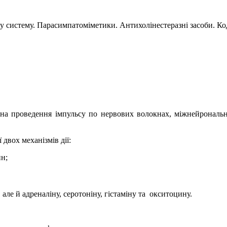
ву систему. Парасимпатоміметики. Антихолінестеразні засоби. К
а проведення імпульсу по нервових волокнах, міжнейрональни
 двох механізмів дії:
ин;
але й адреналіну, серотоніну, гістаміну та
окситоцину.