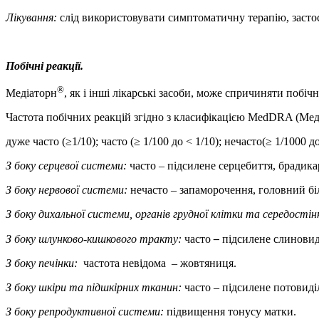
Лікування:
слід використовувати
симптоматичну терапію, застос
Побічні реакції.
®
Медіаторн
, як і інші лікарські засоби, може спричиняти побічн
Частота побічних реакцій згідно з класифікацією MedDRA (Меди
дуже часто (≥1/10); часто (≥ 1/100 до < 1/10); нечасто(≥ 1/1000 
З боку серцевої системи:
часто – підсилене серцебиття, брадика
З боку нервової системи:
нечасто – запаморочення, головний біл
З боку дихальної системи, органів грудної клітки та середостін
З боку шлунково-кишкового тракту:
часто
–
підсилене
слиновиді
З боку печінки:
частота невідома
– жовтяниця.
З боку шкіри та підшкірних тканин:
часто – підсилене потовиділ
З боку репродуктивної системи:
підвищення тонусу матки.