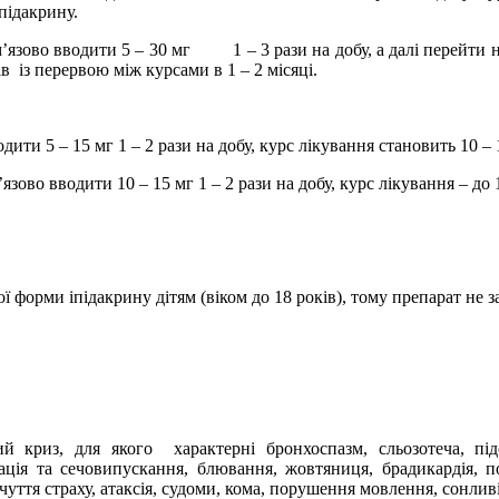
підакрину.
’язово вводити 5 – 30 мг
1 – 3 рази на добу, а далі перейти
ів
із перервою між курсами в 1 – 2 місяці.
одити 5 – 15 мг 1 – 2 рази на добу, курс лікування становить 10 
зово вводити 10 – 15 мг 1 – 2 рази на добу, курс лікування – до 
 форми іпідакрину дітям (віком до 18 років), тому препарат не з
ий криз, для якого
характерні
бронхоспазм, сльозотеча, пі
ція та сечовипускання, блювання, жовтяниця, брадикардія, п
чуття страху, атаксія, судоми, кома, порушення мовлення, сонливі