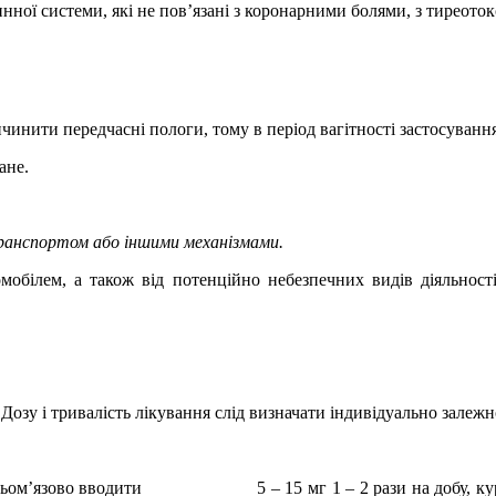
ної системи, які не пов
’
язані з коронарними болями, з тиреото
чинити передчасні пологи, тому в період вагітності застосуванн
ане.
транспортом або іншими механізмами.
мобілем, а також від потенційно небезпечних видів діяльност
Дозу і тривалість лікування слід визначати індивідуально залежн
ньом’язово вводити
5 – 15 мг 1 – 2 рази на добу, 