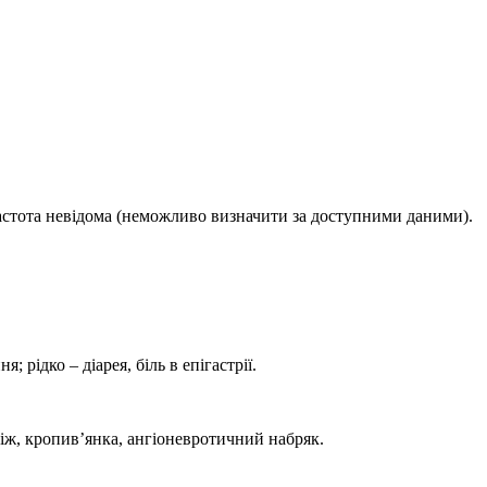
0); частота невідома (неможливо визначити за доступними даними).
 рідко – діарея, біль в епігастрії.
рбіж, кропив’янка, ангіоневротичний набряк.