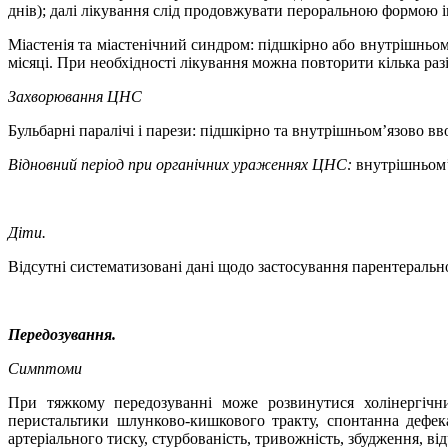
днів); далі лікування слід продовжувати пероральною формою і
Міастенія та міастенічний синдром: підшкірно або внутрішньом
місяці. При необхідності лікування можна повторити кілька раз
Захворювання ЦНС
Бульбарні паралічі і парези: підшкірно та внутрішньом’язово вв
Відновний період при органічних ураженнях ЦНС:
внутрішньом’я
Діти.
Відсутні систематизовані дані щодо застосування парентеральної
Передозування.
Симптоми
При тяжкому передозуванні може розвинутися холінергічн
перистальтики шлунково-кишкового тракту, спонтанна дефека
артеріального тиску, стурбованість, тривожність, збудження, від