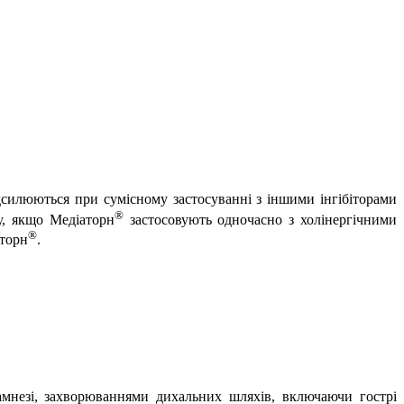
дсилюються при сумісному застосуванні з іншими інгібіторами
®
у, якщо Медіаторн
застосовують одночасно з холінергічними
®
аторн
.
амнезі, захворюваннями дихальних шляхів, включаючи гострі