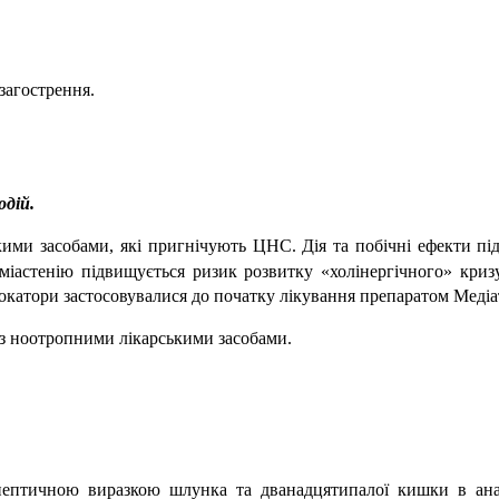
загострення.
одій.
кими засобами, які пригнічують ЦНС. Дія та побічні ефекти пі
міастенію підвищується ризик розвитку «холінергічного» криз
локатори застосовувалися до початку лікування препаратом Меді
 з ноотропними лікарськими засобами.
з пептичною виразкою шлунка та дванадцятипалої кишки в ан