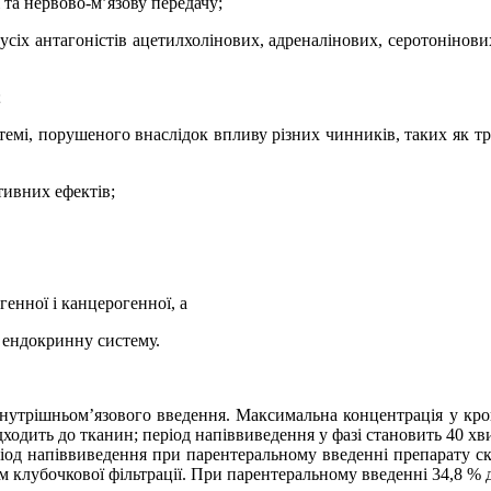
 та нервово-м’язову передачу;
усіх антагоністів
ацетилхолінових, адреналінових, серотонінови
;
емі, порушеного внаслідок впливу різних чинників, таких як трав
тивних ефектів;
генної і канцерогенної, а
а ендокринну систему.
внутрішньом’язового введення. Максимальна концентрація у кро
адходить до тканин; період напіввиведення у фазі становить 40 х
іод напіввиведення при парентеральному введенні препарату ск
ом клубочкової фільтрації. При парентеральному введенні 34,8 % 