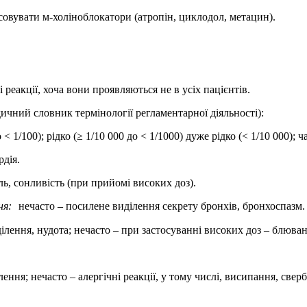
овувати м-холіноблокатори (атропін, циклодол, метацин).
і реакції, хоча вони проявляються не в усіх пацієнтів.
чний словник термінології регламентарної діяльності):
до < 1/100); рідко (≥ 1/10 000 до < 1/1000) дуже рідко (< 1/10 00
рдія.
ь, сонливість (при прийомі високих доз).
ня:
нечасто
–
посилене виділення секрету бронхів, бронхоспазм.
лення, нудота; нечасто – при застосуванні високих доз – блювання;
ення; нечасто – алергічні реакції, у тому числі, висипання, све