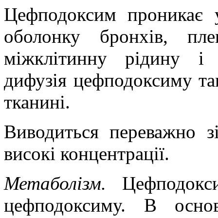
Цефподоксим проникає у
оболонку бронхів, пле
міжклітинну рідину і
дифузія цефподоксиму так
тканині.
Виводиться переважно з
високі концентрації.
Метаболізм.
Цефподокс
цефподоксиму. В осно