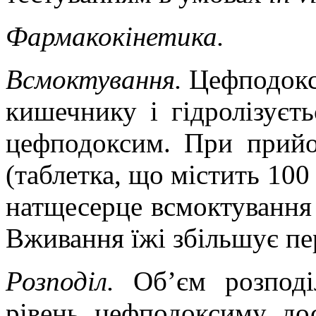
Фармакокінетика.
Всмоктування.
Цефподокс
кишечнику і гідролізуєть
цефподоксим. При прийо
(таблетка, що містить 10
натщесерце всмоктування 
Вживання їжі збільшує пе
Розподіл.
Об’єм розпо
рівень цефподоксиму дос