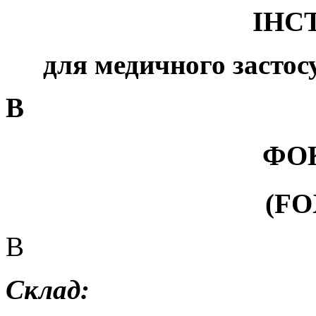
ІНС
для медичного застос
В
ФО
(F
В
Склад: