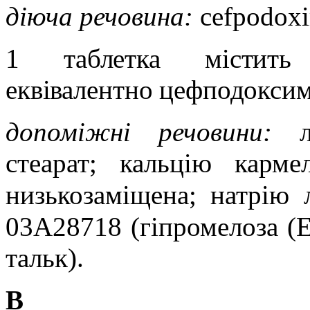
діюча речовина:
cefpodox
1 таблетка містить
еквівалентно цефподоксим
допоміжні речовини:
стеарат;
кальцію кармел
низькозаміщена
;
натрію 
03A28718 (гіпромелоза (
E
тальк).
В