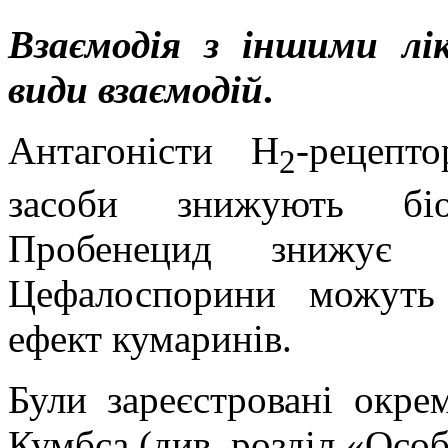
Взаємодія з іншими лі
види взаємодій
.
Антагоністи Н
-рецепт
2
засоби знижують біод
Пробенецид знижує в
Цефалоспорини можуть 
ефект кумаринів.
Були зареєстровані окре
Кумбса (див. розділ «Особ