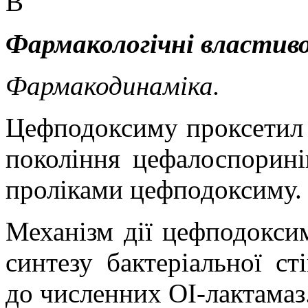
В
Фармакологічні властиво
Фармакодинаміка.
Цефподоксиму проксети
покоління цефалоспорині
проліками цефподоксиму.
Механізм дії цефподокси
синтезу бактеріальної ст
до численних ОІ-лактамаз