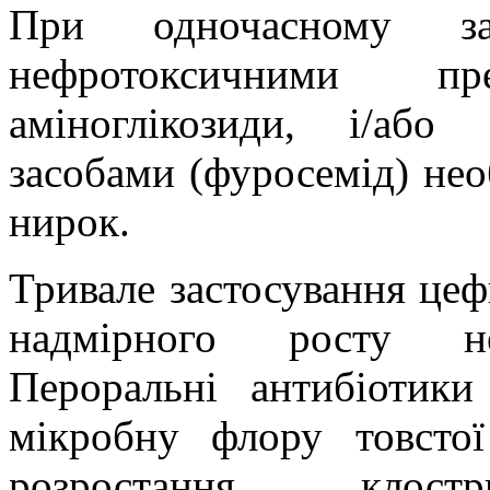
При одночасному за
нефротоксичними п
аміноглікозиди, і/аб
засобами (фуросемід) не
нирок.
Тривале застосування це
надмірного росту неч
Пероральні антибіотик
мікробну флору товсто
розростання кло