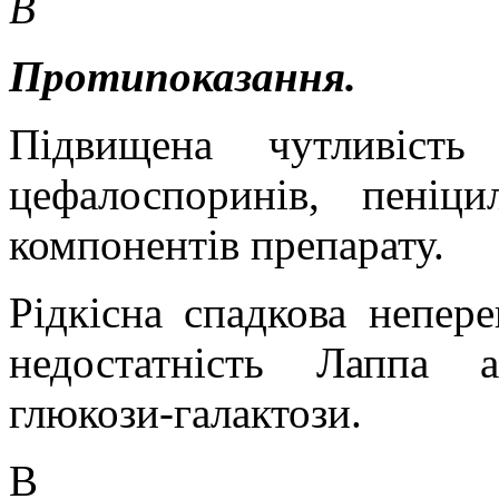
В
Протипоказання.
Підвищена чутливіст
цефалоспоринів,
пеніцил
компонентів препарату.
Рідкісна спадкова непере
недостатність Лаппа 
глюкози-галактози.
В