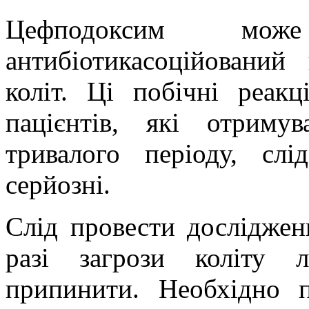
Цефподоксим мож
антибіотикасоційований
коліт. Ці побічні реак
пацієнтів, які отриму
тривалого періоду, слі
серйозні.
Слід провести досліджен
разі загрози коліту л
припинити. Необхідно п