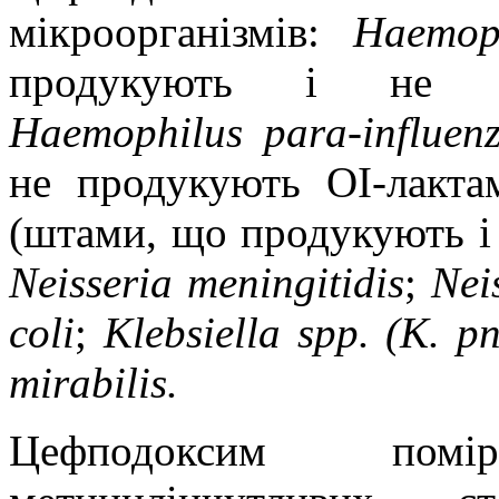
мікроорганізмів:
Haemop
продукують і не пр
Haemophilus para-influe
не продукують ОІ-лакта
(штами, що продукують і 
Neisseria meningitidis
;
Neis
coli
;
Klebsiella
s
pp. (K.
p
mirabilis.
Цефподоксим пом