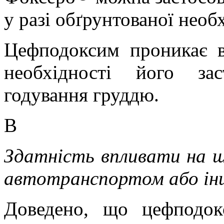
у разі обґрунтованої необх
Цефподоксим проникає в
необхідності його за
годування груддю.
В
Здатність впливати на ш
автотранспортом або ін
Доведено, що цефподок