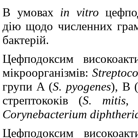
В умовах
in vitro
цефпод
дію щодо численних грам
бактерій.
Цефподоксим високоакт
мікроорганізмів:
Streptoc
групи A (
S. pyogenes
), B 
стрептококів
(
S.
mitis
,
S
Corynebacterium diphtheri
Цефподоксим високоакт