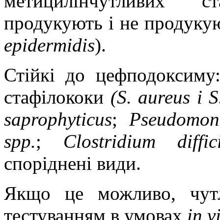
метицилінчутливих с
продукують і не продукую
epidermidis
).
Стійкі до цефподоксиму:
стафілококи
(S. aureus і S
saprophyticus
;
Pseudomona
s
pp.
;
Clostridium diffici
споріднені види.
Якщо це можливо, чутл
тестуванням в умовах
in v