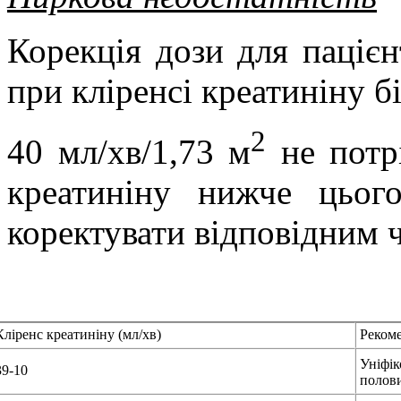
Корекція дози для пацієн
при кліренсі креатиніну б
2
40 мл/хв/1,73 м
не потр
креатиніну нижче цього
коректувати відповідним 
Кліренс креатиніну
(мл/хв)
Рекоме
Уніфік
39-10
полови