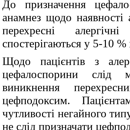
До призначення цефало
анамнез щодо наявності а
перехресні алергічн
спостерігаються у 5-10 % 
Щодо пацієнтів з алер
цефалоспорини слід м
виникнення перехресн
цефподоксим. Пацієнта
чутливості негайного тип
не слід призначати цефпо