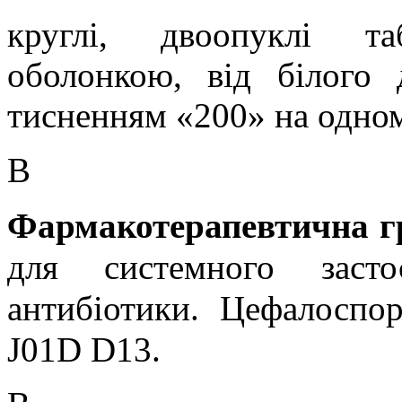
круглі, двоопуклі та
оболонкою, від білого 
тисненням «200» на одном
В
Фармакотерапевтична г
для системного заст
антибіотики. Цефалоспор
J01D D13
.