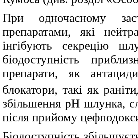
При одночасному зас
препаратами, які нейт
інгібують секрецію шлу
біодоступність прибл
препарати, як антаци
блокатори, такі як раніт
збільшення рН шлунка, сл
після прийому цефподокс
Біодоступність збільшуєт