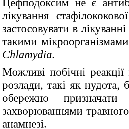
Цефподоксим не є антиб
лікування стафілококово
застосовувати в лікуванн
такими мікроорганізмам
Chlamydia.
Можливі побічні реакції
розлади, такі як нудота, 
обережно призначати 
захворюваннями травного 
анамнезі.