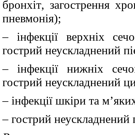
бронхіт
,
загострення хрон
пневмонія);
– інфекції
верхніх
сеч
гострий неускладнений пі
–
інфекції
нижніх
сеч
гострий неускладнений ци
– інфекції шкіри та м’яки
– гострий неускладнений 