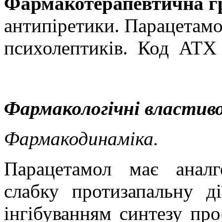
Фармакотерапевтична г
антипіретики. Парацетамол
психолептиків.
Код
ATХ 
Фармакологічні властиво
Фармакодинаміка.
Парацетамол має аналг
слабку протизапальну ді
інгібуванням синтезу пр