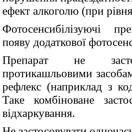
ефект алкоголю (при рівнях
Фотосенсибілізуючі п
появу додаткової фотосенс
Препарат не заст
протикашльовими засоба
рефлекс (наприклад з ко
Таке комбіноване засто
відхаркування.
Не застосовувати одночасн