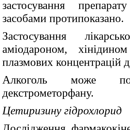
застосування препара
засобами протипоказано.
Застосування лікарс
аміодароном, хінідино
плазмових концентрацій 
Алкоголь може пос
декстрометорфану.
Цетиризину гідрохлорид
Дослідження фармакокіне