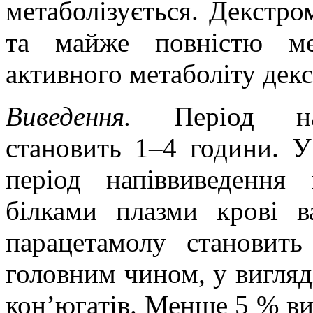
метаболізується. Декстр
та майже повністю ме
активного метаболіту дек
Виведення.
Період на
становить 1‒4 години. У
період напіввиведення 
білками плазми крові в
парацетамолу становит
головним чином, у вигляд
кон’югатів. Менше 5 % ви