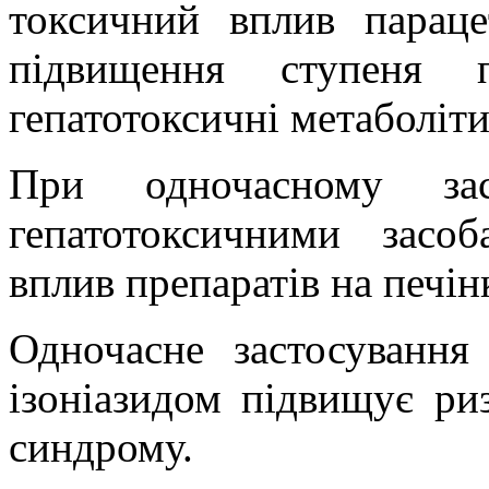
токсичний вплив параце
підвищення ступеня п
гепатотоксичні метаболіти
При одночасному зас
гепатотоксичними засо
вплив препаратів на печін
Одночасне застосування
ізоніазидом підвищує ри
синдрому.