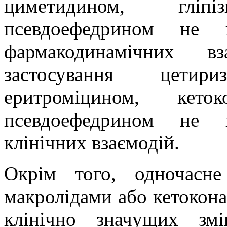
циметидином, гліп
псевдоефедрином не в
фармакодинамічних в
застосування цетир
еритроміцином, кето
псевдоефедрином не в
клінічних взаємодій.
Окрім того, одночасне
макролідами або кетокона
клінічно значущих зм