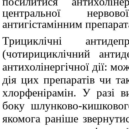
посилитися антихолін
центральної нервов
антигістамінним препарат
Трициклічні антиде
(чотирициклічний антид
антихолінергічної дії: мо
дія цих препаратів чи та
хлорфенірамін. У разі в
боку шлунково-кишковог
якомога раніше звернутис