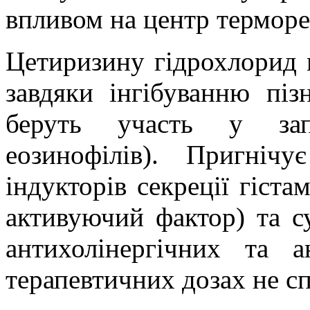
впливом на центр терморег
Цетиризину гідрохлорид м
завдяки інгібуванню пізн
беруть участь у запа
еозинофілів). Пригніч
індукторів секреції гіста
активуючий фактор) та с
антихолінергічних та а
терапевтичних дозах не сп