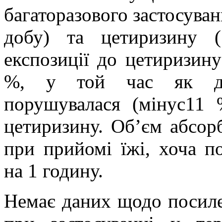
багаторазового застосуван
добу) та цетиризину 
експозиції до цетиризин
%, у той час як дис
порушувалася (мінус11
цетиризину. Об’єм абсор
при прийомі їжі, хоча п
на 1 годину.
Немає даних щодо посиле