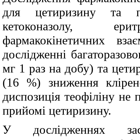
для цетиризину та пс
кетоконазолу, ерит
фармакокінетичних вза
дослідженні багаторазово
мг 1 раз на добу) та цети
(16 %) зниження клірен
диспозиція теофіліну не
прийомі цетиризину.
У дослідженнях зас