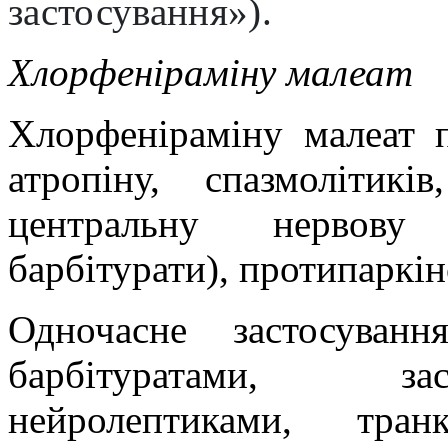
застосування»).
Хлорфеніраміну малеат
Хлорфеніраміну малеат 
атропіну, спазмолітик
центральну нервову с
барбітурати), протипаркін
Одночасне застосуван
барбітуратами, за
нейролептиками, транк