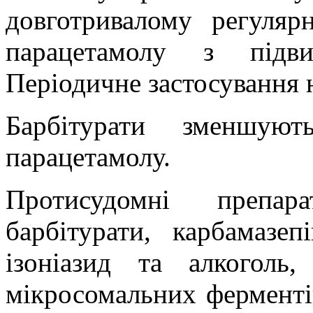
довготривалому регуляр
парацетамолу з підви
Періодичне застосування н
Барбітурати зменшуют
парацетамолу.
Протисудомні препар
барбітурати, карбамазеп
ізоніазид та алкоголь
мікросомальних ферменті