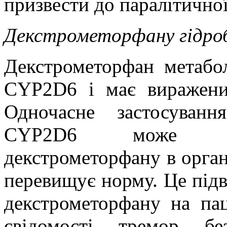
призвести до паралітично
Декстрометорфану гідро
Декстрометорфан метабол
CYP2D6 і має виражени
Одночасне застосуванн
CYP2D6 може збі
декстрометорфану в органі
перевищує норму. Це під
декстрометорфану на пац
свідомості, тремор, б