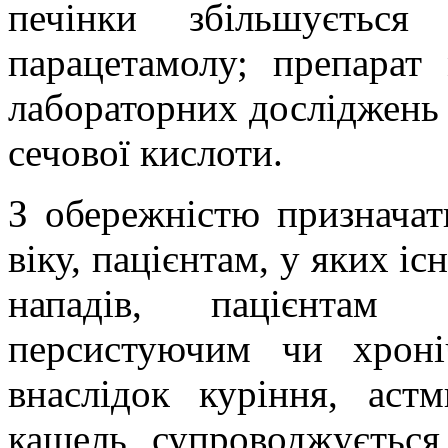
печінки збільшується
парацетамолу; препарат
лабораторних досліджень 
сечової кислоти.
З обережністю призначат
віку, пацієнтам, у яких і
нападів, пацієнтам
персистуючим чи хрон
внаслідок куріння, аст
кашель супроводжуєтьс