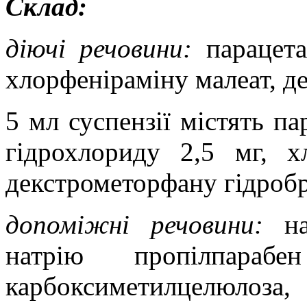
Склад:
діючі речовини:
парацет
хлорфеніраміну малеат, д
5 мл суспензії містять п
гідрохлориду 2,5 мг, х
декстрометорфану гідробр
допоміжні речовини:
нат
натрію пропілпараб
карбоксиметилцелюлоза, 