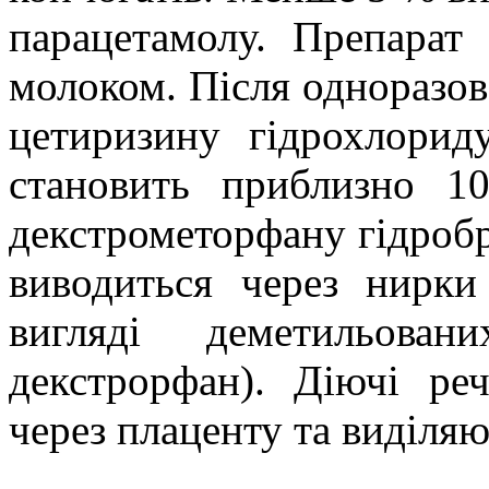
парацетамолу. Препарат
молоком. Після одноразов
цетиризину гідрохлорид
становить приблизно 10
декстрометорфану гідробр
виводиться через нирки
вигляді деметильован
декстрорфан). Діючі ре
через плаценту та виділя