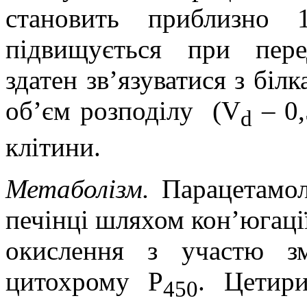
становить приблизно
підвищується при пере
здатен зв’язуватися з біл
об’єм розподілу
(V
– 0,
d
клітини.
Метаболізм.
Парацетамол
печінці шляхом кон’югаці
окислення з участю з
цитохрому P
. Цетир
450