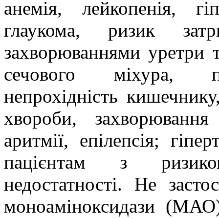
анемія, лейкопенія, гіп
глаукома, ризик за
захворюваннями уретри т
сечового міхура, пі
непрохідність кишечнику,
хвороби, захворювання
аритмії, епілепсія; гіпе
пацієнтам з ризико
недостатності. Не засто
моноаміноксидази (МАО)