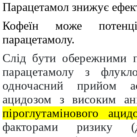
Парацетамол знижує ефект
Кофеїн може потенці
парацетамолу.
Слід бути обережними п
парацетамолу з флукло
одночасний прийом ас
ацидозом з високим а
піроглутамінового ацидо
факторами ризику (д