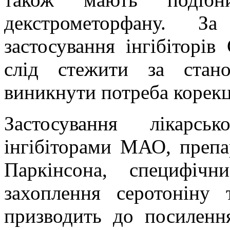
декстрометорфану. За
застосування інгібіторі
слід стежити за стан
виникнути потреба корекц
Застосування лікарс
інгібіторами МАО, препа
Паркінсона, специфічн
захоплення серотоніну
призводить до посиленн