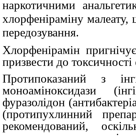
наркотичними анальгети
хлорфеніраміну малеату,
передозування.
Хлорфенірамін пригнічує
призвести до токсичності 
Протипоказаний з інг
моноаміноксидази (ін
фуразолідон (антибактері
(протипухлинний препа
рекомендований, оскі