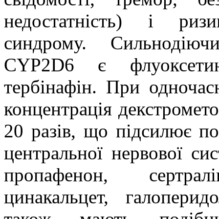
недостатність) і риз
синдрому. Сильнодіюч
CYP2D6 є флуоксетин
тербінафін. При одночас
концентрація декстромето
20 разів, що підсилює по
центральної нервової сис
пропафенон, сертрал
цинакальцет, галоперид
також мають подібн