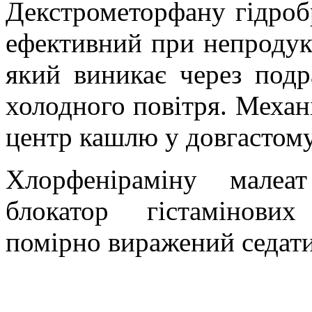
Декстрометорфану гідроб
ефективний при непродук
який виникає через подр
холодного повітря. Механі
центр кашлю у довгастому
Хлорфеніраміну малеа
блокатор гістамінови
помірно виражений седати