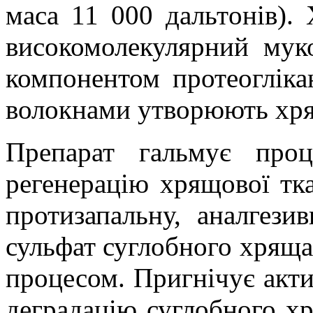
маса 11 000 дальт
онів
).
високомолекулярний мук
компонентом протеоглікан
волокнами утворюють хр
Препарат гальмує проц
регенерацію хрящової тк
протизапальну, аналгези
сульфат суглобного хряща
процесом. Пригнічує акти
деградацію суглобного хр