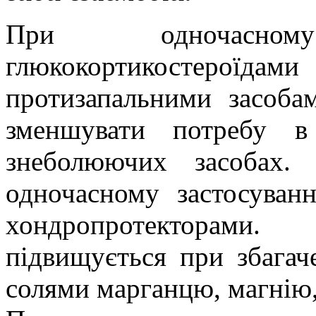
При одночасно
глюкокортикостеро
протизапальними засоба
зменшувати потребу 
знеболюючих засобах.
одночасному застосуван
хондропротекторами.
підвищується при збагач
солями марганцю, магнію, 