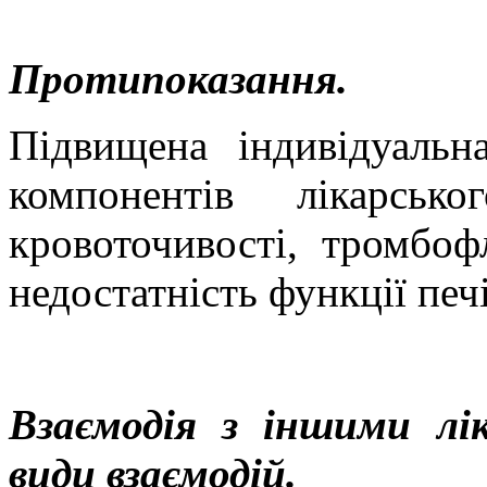
Протипоказання.
Підвищена індивідуальн
компонентів лікарськ
кровоточивості, тромбофл
недостатність функції печі
Взаємодія з іншими лі
види взаємодій.