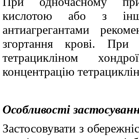
При одночасному при
кислотою або з інш
антиагрегантами реком
згортання крові. При 
тетрацикліном хонд
концентрацію тетрацикліну
Особливості застосуван
Застосовувати з обережні