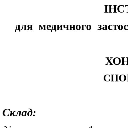
ІНС
для
медичного
засто
ХО
CHO
Склад: