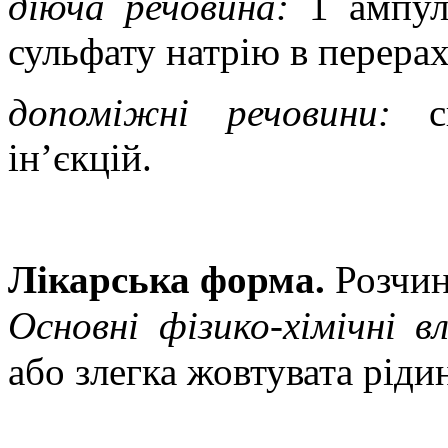
діюча речовина:
1 ампула
сульфату натрію в перера
допоміжні речовини:
сп
ін’єкцій.
Лікарська форма.
Розчин 
Основні фізико-хімічні в
або злегка жовтувата ріди