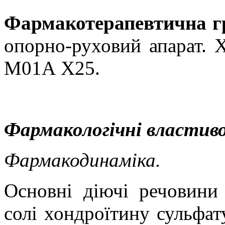
Фармакотерапевтична г
опорно-руховий апарат. 
М01А Х25.
Фармакологічні властиво
Фармакодинаміка.
Основні діючі речовини 
солі хондроїтину сульфат