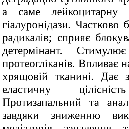
а саме лейкоцитарну е
гіалуронідази. Частково 
радикалів; сприяє блоку
детермінант. Стимулю
протеогліканів. Впливає 
хрящовій тканині. Дає 
еластичну цілісніс
Протизапальний та анал
завдяки зниженню вик
медіаторів запалення 