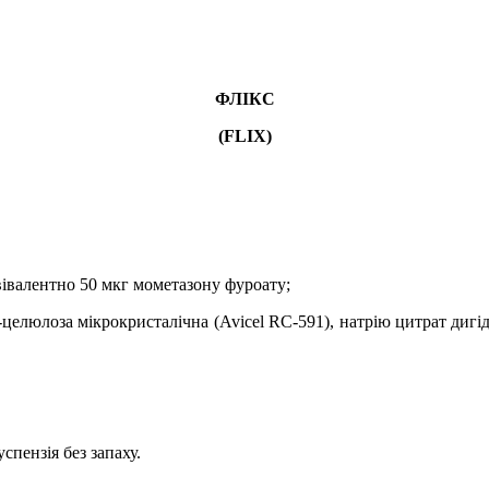
ФЛІКС
(FLIX)
вівалентно 50 мкг мометазону фуроату;
целюлоза мікрокристалічна (Avicel RC-591),
натрію цитрат дигід
успензія без запаху.