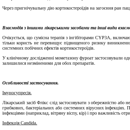
Через пригнічувальну дію кортикостероїдів на загоєння ран паці
Взаємодія з іншими лікарськими засобами та інші види взаєм
Очікується, що сумісна терапія з інгібіторами
CYP
3
A
, включаю
тільки користь не перевищує підвищеного ризику виникнення
системних побічних ефектів кортикостероїдів.
У клінічному дослідженні мометазону фуроат
застосовували од
залишилися незміненими для обох препаратів.
Особливості застосування.
Імуносупресія.
Лікарський засіб Флікс слід застосовувати з обережністю
або н
грибкових, бактеріальних або системних вірусних інфекціях. 
інфекціями (наприклад, вітряну віспу, кір) і про важливість отр
Інфекція Candida.