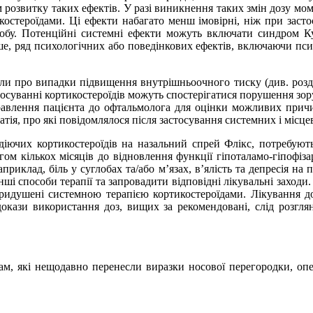
ом розвитку таких ефектів. У разі виникнення таких змін дозу м
стероїдами. Ці ефекти набагато менш імовірні, ніж при застосу
асобу. Потенційні системні ефекти можуть включати синдром К
рідше, ряд психологічних або поведінкових ефектів, включаючи пс
ляли про випадки підвищення внутрішньоочного тиску (див. розд
тосуванні кортикостероїдів можуть спостерігатися порушення зору
правлення пацієнта до офтальмолога для оцінки можливих причин
атія, про які повідомлялося після застосування системних і місце
 діючих кортикостероїдів на назальний спрей Флікс, потребують
гом кількох місяців до відновлення функції гіпоталамо-гіпофіза
риклад, біль у суглобах та/або м’язах, в’ялість та депресія на
нші способи терапії та запровадити відповідні лікувальні заходи
 придушені системною терапією кортикостероїдами. Лікування 
окази використання доз, вищих за рекомендовані, слід розглян
там, які нещодавно перенесли виразки носової перегородки, опер