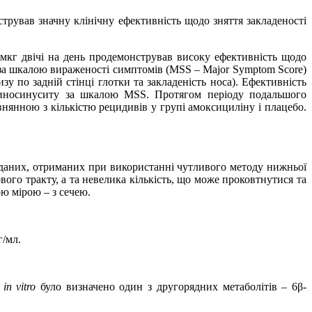
рував значну клінічну ефективність щодо зняття закладеності
мкг двічі на день
продемонстрував
високу ефективність щодо
за шкалою вираженості симптомів (MSS – Major Symptom Score)
изу по задній стінці глотки та закладеність носа). Ефективність
 риносинуситу за шкалою MSS. Протягом періоду подальшого
внянною з кількістю рецидивів у групі амоксициліну і плацебо.
о даних, отриманих при використанні чутливого методу нижньої
вого тракту, а та невелика кількість, що може проковтнутися та
ою мірою – з сечею.
г/мл.
х
in
vitro
було визначено один з другорядних метаболітів – 6β-