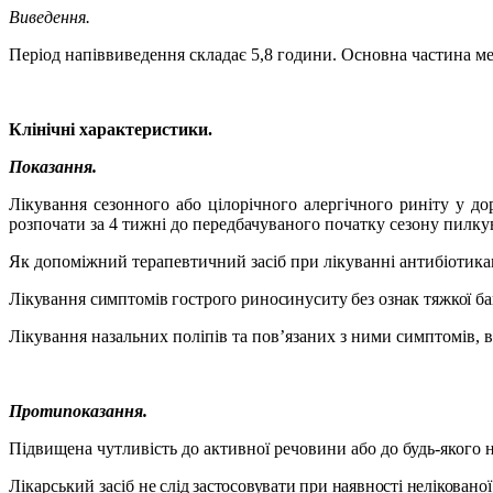
Виведення.
Період напіввиведення складає 5,8 години. Основна частина ме
Клінічні характеристики.
Показання.
Лікування сезонного або цілорічного алергічного риніту у до
розпочати за 4 тижні до передбачуваного початку сезону пилку
Як допоміжний терапевтичний засіб при лікуванні антибіотиками 
Лікування симптомів гострого риносинуситу без ознак тяжкої бакте
Лікування назальних поліпів та пов’язаних з ними симптомів, вк
Протипоказання.
Підвищена чутливість до активної речовини або до будь-якого 
Лікарський засіб
не слід застосовувати при наявності неліковано