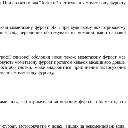
. При розвитку такої інфекції застосування мометазону фуроату
чаючи мометазону фуроат. Як і при будь-якому довготривалому
вше, слід періодично обстежувати на можливі зміни слизової
атрофії слизової оболонки носа; також мометазону фуроат мав
овують мометазону фуроат протягом кількох місяців або довше,
носа або глотки, може знадобитися припинення застосування
сування мометазону фуроату.
пами носа, які отримували мометазону фуроат, ніж у тих, хто
фуроат, застосовувати у дозах, вищих за рекомендовані (див.