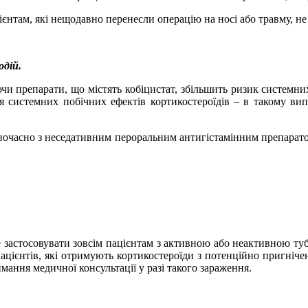
єнтам, які нещодавно перенесли операцію на носі або травму, не 
одій.
чи препарати, що містять кобіцистат, збільшить ризик системни
 системних побічних ефектів кортикостероїдів – в такому ви
ночасно з неседативним пероральним антигістамінним препарато
е застосовувати зовсім
пацієнтам з активною або неактивною туб
Пацієнтів, які отримують кортикостероїди з потенційно пригніч
имання медичної консультації у разі такого зараження.