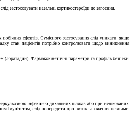
слід застосовувати назальні кортикостероїди до загоєння.
х побічних ефектів. Сумісного застосування слід уникати, якщо
падку стан пацієнтів потрібно контролювати щодо виникнення
м (лоратадин). Фармакокінетичні параметри та профіль безпеки
еркульозною інфекцією дихальних шляхів або при нелікованих
еним імунітетом, слід попередити про ризик зараження певними