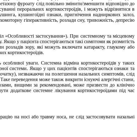
ометазону фуроату слід повільно змінити/зменшити відповідно до
ванні пероральних кортикостероїдів, і можуть відрізнятися в
ушинга, кушингоїдні ознаки, пригнічення надниркових залоз,
ихомоторну гіперактивність, розлади сну, тривожність, депресію
іл «Особливості застосування»). При системному та місцевому
. Якщо у пацієнта спостерігаються такі симптоми як розмитість
 розладів зору, які можуть включати катаракту, глаукому або
вих кортикостероїдів.
 особливої уваги. Системна відміна кортикостероїдів у таких
рної системи. Якщо у цих пацієнтів спостерігаються ознаки та
 початку), незважаючи на полегшення назальних симптомів, слід
. Таке переведення може також викрити існуючі алергічні стани,
дозами, вищими за рекомендовані, може призвести до клінічно
ути додаткове системне лікування кортикостероїдами під час
ацію на носі або травму носа, не слід застосовувати назальні