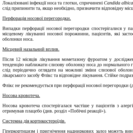
Локалізовані інфекції носа та глотки, спричинені
Candida albic
слід припинити та, якщо необхідно, призначити відповідну міс
Перфорація носової перегородки.
Випадки перфорації носової перегородки спостерігалися у па
місцевому лікуванні носової порожнини, пацієнтів, які зас
оболонки носа.
Місцевий назальний вплив.
Після 12 місяців лікування
мометазону фуроатом
у дослідже
тенденцію наближати слизову оболонку носа до нормального гі
слід періодично оглядати на можливі зміни слизової оболо
лікарського засобу Флікс та відповідне лікування. Стійке под
Флікс не рекомендується при перфорації носової перегородки (д
Носова кровотеча.
Носова кровотеча спостерігалася частіше у пацієнтів з алер
отримував плацебо (див. розділ «Побічні реакції»).
Системна дія кортикостероїдів.
Гіперкортицизм і пригнічення надниркових залоз можуть вини