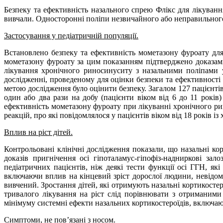
Безпеку та ефективність назального спрею
Флікс
для лікування
вивчали. Односторонні поліпи незвичайного або неправильного 
Застосування у педіатричній популяції.
Встановлено безпеку та ефективність мометазону фуроату для
мометазону фуроату за цим показанням підтверджено доказами
лікування хронічного риносинуситу з назальними поліпами у
дослідженні, проведеному для оцінки безпеки та ефективності
метою дослідження було оцінити безпеку. Загалом 127 пацієнт
один або два рази на добу (пацієнти віком від 6 до 11 років
ефективність мометазону фуроату при лікуванні хронічного рин
реакцій, про які повідомлялося у пацієнтів віком від 18 років 
Вплив на ріст дітей.
Контрольовані клінічні дослідження показали, що назальні ко
доказів пригнічення осі гіпоталамус-гіпофіз-надниркові з
педіатричних пацієнтів, ніж деякі тести функції осі ГГН, як
включаючи вплив на кінцевий зріст дорослої людини, невідо
вивчений. Зростання дітей, які отримують назальні кортикост
тривалого лікування на ріст слід порівнювати з отриманими
мінімуму системні ефекти назальних кортикостероїдів, включа
Симптоми, не пов’язані з носом.