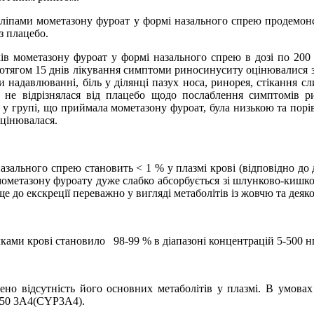
поліпами
мометазону фуроат у формі назального спрею
продемонст
з плацебо.
ків
мометазону фуроат у формі назального спрею в дозі
по 200 
отягом 15 днів лікування симптоми риносинуситу оцінювалися 
ри надавлюванні, біль у ділянці пазух носа, ринорея, стікання сл
о не відрізнялася від плацебо щодо послаблення симптомів
 у групі, що приймала мометазону фуроат, була низькою та порі
оцінювалася.
назального спрею становить < 1 % у плазмі крові (відповідно д
мометазону фуроат
у дуже слабко абсорбується зі шлунково-кишко
 до екскреції переважно у вигляді метаболітів із жовчю та деяк
лками крові становило
98-99 % в діапазоні концентрацій 5-500 н
ено відсутність його основних метаболітів у плазмі. В умова
50
3
A
4
(
CYP
3
A
4).