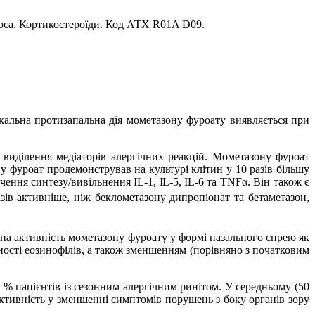
оса. Кортикостероїди. Код АТХ
R01A D09.
кальна протизапальна дія мометазону фуроату виявляється при
 виділення медіаторів алергічних реакцій. Мометазону фуроат
у фуроат продемонстрував на культурі клітин у 10 разів більшу
чення синтезу/вивільнення IL-1,
IL-5,
IL-6 та TNFα. Він також є
ів активніше, ніж беклометазону дипропіонат та бетаметазон,
на активність мометазону фуроату у формі назального спрею як
ивності еозинофілів, а також зменшенням (порівняно з початковим
% пацієнтів із сезонним алергічним ринітом. У середньому (50
тивність у зменшенні симптомів порушень з боку органів зору