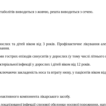
таболітів виводиться з жовчю, решта виводиться з сечею.
рослих та дітей віком від
3
років. Профілактичне лікування але
вання.
гострих епізодів синуситів у дорослих (у тому числі літнього вік
ріальної інфекції у дорослих і дітей віком від 12 років.
лючаючи закладеність носа та втрату нюху, у пацієнтів віком від 
неактивного компонента лікарського засобу.
ї локалізованої інфекції слизової оболонки носової порожнини,
нап