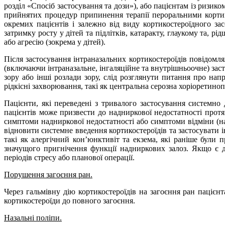
розділ «Спосіб застосування та дози»), або пацієнтам із ризик
прийнятих процедур припинення терапії пероральними кортико
окремих пацієнтів і залежно від виду кортикостероїдного з
затримку росту у дітей та підлітків, катаракту, глаукому та, 
або агресію (зокрема у дітей).
Після застосування інтраназальних кортикостероїдів повідом
(включаючи інтраназальне, інгаляційне та внутрішньоочне) зас
зору або інші розлади зору, слід розглянути питання про на
рідкісні захворювання, такі як центральна серозна хоріоретиноп
Пацієнти, які переведені з тривалого застосування системно
пацієнтів може призвести до надниркової недостатності протя
симптоми надниркової недостатності або симптоми відміни (нап
відновити системне введення кортикостероїдів та застосувати і
такі як алергічний кон’юнктивіт та екзема, які раніше були
значущого пригнічення функції надниркових залоз. Якщо є д
періодів стресу або планової операції.
Порушення загоєння ран.
Через гальмівну дію кортикостероїдів на загоєння ран пацієн
кортикостероїди до повного загоєння.
Назальні поліпи.