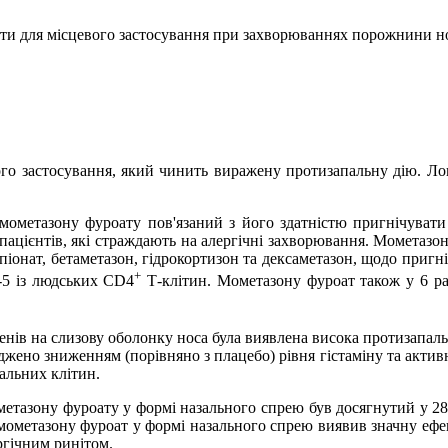
ати для місцевого застосування при захворюваннях порожнини н
го застосування, який чинить виражену протизапальну дію. Ло
 мометазону фуроату пов'язаний з його здатністю пригнічувати
 пацієнтів, які страждають на алергічні захворювання. Мометазон
іонат, бетаметазон, гідрокортизон та дексаметазон, щодо пригні
+
L-5 із людських CD4
Т-клітин. Мометазону фуроат також у 6 раз
енів на слизову оболонку носа була виявлена висока протизапаль
дтверджено зниженням (порівняно з плацебо) рівня гістаміну та акт
іальних клітин.
етазону фуроату у формі назального спрею був досягнутий у 28 
мометазону фуроат у формі назального спрею
виявив значну ефек
ергічним ринітом.