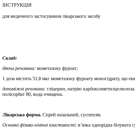
ІНСТРУКЦІЯ
для медичного застосування лікарського засобу
Склад:
діюча речовина:
мометазону фуроат
;
1 доза містить 51,8 мкг мометазону фуроату моногідрату, що ек
допоміжні речовини:
гліцерин,
натрію карбоксиметилцелюлоза-
полісорбат 80, вода очищена.
Лікарська форма.
Спрей назальний, суспензія.
Основні фізико-хімічні властивості:
в’язка однорідна білувата с