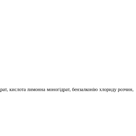
рат, кислота лимонна моногідрат, бензалконію хлориду розчин,