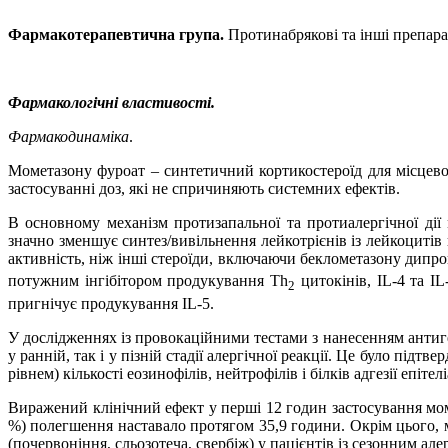
Фармакотерапевтична група.
Протинабрякові та інші препар
Фармакологічні властивості.
Фармакодинаміка
.
Мометазону фуроат – синтетичний кортикостероїд для місцево
застосуванні доз, які не спричиняють системних ефектів.
В основному механізм протизапальної та протиалергічної дії
значно зменшує синтез/вивільнення лейкотрієнів із лейкоцитів
активність, ніж інші стероїди, включаючи беклометазону дипроп
потужним інгібітором продукування Th
цитокінів, IL-4 та I
2
пригнічує продукування IL-5.
У дослідженнях із провокаційними тестами з нанесенням антиг
у ранній, так і у пізній стадії алергічної реакції. Це було пі
рівнем) кількості еозинофілів, нейтрофілів і білків адгезії епітел
Виражений клінічний ефект у перші 12 годин застосування мом
%) полегшення наставало протягом 35,9 години. Окрім цього,
(почервоніння, сльозотеча, свербіж) у пацієнтів із сезонним ал