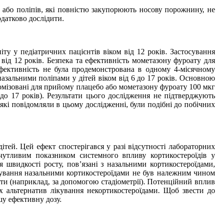
, або поліпів, які повністю закупорюють носову порожнину, не
датково дослідити.
у у педіатричних пацієнтів віком від 12 років. Застосування
ід 12 років. Безпека та ефективність мометазону фуроату для
Ефективність не була продемонстрована в одному 4-місячному
азальними поліпами у дітей віком від 6 до 17 років. Основною
омізовані для прийому плацебо або мометазону фуроату 100 мкг
 до 17 років). Результати цього дослідження не підтверджують
які повідомляли в цьому дослідженні, були подібні до побічних
тей. Цей ефект спостерігався у разі відсутності лабораторних
 чутливим показником системного впливу кортикостероїдів у
я швидкості росту, пов’язані з назальними кортикостероїдами,
кування назальними кортикостероїдами не був належним чином
ти (наприклад, за допомогою стадіометрії). Потенційний вплив
х альтернатив лікування некортикостероїдами. Щоб звести до
шу ефективну дозу.