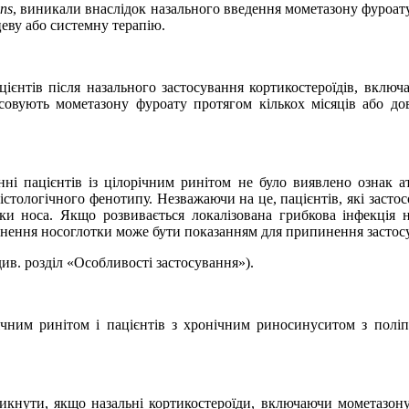
ans
, виникали внаслідок назального введення мометазону фуроату
цеву або системну терапію.
цієнтів після назального застосування кортикостероїдів, вклю
тосовують мометазону фуроату протягом кількох місяців або до
нні пацієнтів із цілорічним ринітом не було виявлено ознак 
стологічного фенотипу. Незважаючи на це, пацієнтів, які застос
нки носа. Якщо розвивається локалізована грибкова інфекція 
разнення носоглотки може бути показанням для припинення засто
ив. розділ «Особливості застосування»).
гічним ринітом і пацієнтів з хронічним риносинуситом з полі
кнути, якщо назальні кортикостероїди, включаючи мометазону 