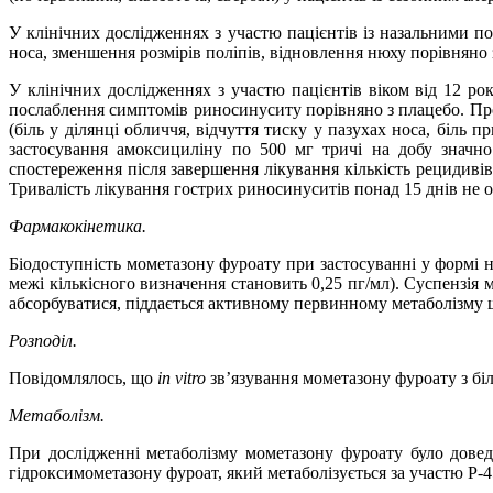
У клінічних дослідженнях з участю пацієнтів із назальними 
носа, зменшення розмірів поліпів, відновлення нюху порівняно 
У клінічних дослідженнях з участю пацієнтів віком від 12 ро
послаблення симптомів риносинуситу порівняно з плацебо. Пр
(біль у ділянці обличчя, відчуття тиску у пазухах носа, біль п
застосування амоксициліну по 500 мг тричі на добу значн
спостереження після завершення лікування кількість рецидивів
Тривалість лікування гострих риносинуситів понад 15 днів не 
Фармакокінетика.
Біодоступність мометазону фуроату при застосуванні у формі 
межі кількісного визначення становить 0,25 пг/мл).
Суспензія 
абсорбуватися, піддається активному первинному метаболізму ще
Розподіл.
Повідомлялось, що
in
vitro
зв’язування мометазону фуроату з бі
Метаболізм.
При дослідженні метаболізму мометазону фуроату було довед
гідроксимометазону фуроат, який метаболізується за участю
P
-
4