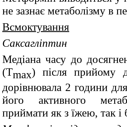
не зазнає метаболізму в пе
Всмоктування
Саксагліптин
Медіана часу до досягне
(T
) після прийому 
max
дорівнювала 2 години для
його активного метаб
приймати як з їжею, так і б