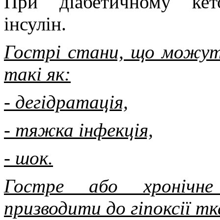
При діабетичному кето
інсулін.
Гострі стани, що можут
такі як:
- дегідратація,
- тяжка інфекція,
- шок.
Гостре або хронічн
призводити до гіпоксії тк