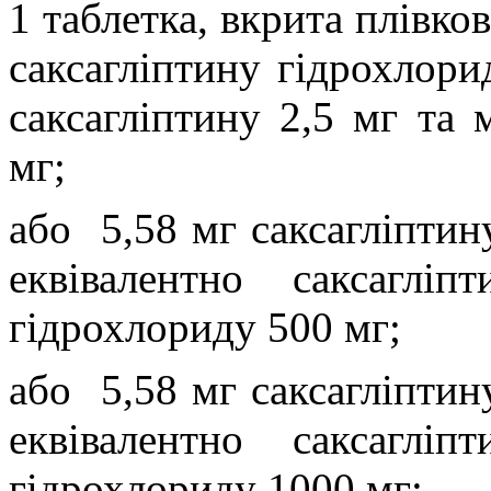
1 таблетка, вкрита плівко
саксагліптину гідрохлор
саксагліптину 2,5 мг та
мг;
або
5,58 мг саксагліптин
еквівалентно саксагл
гідрохлориду 500 мг;
або
5,58 мг саксагліптин
еквівалентно саксагл
гідрохлориду 1000 мг;