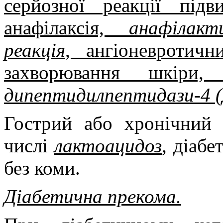
серйозної реакції підв
анафілаксія,
анафілак
реакція
, ангіоневротичн
захворювання шкіри
дипептидилпептидази-4 
Гострий або хронічний 
числі
лактоацидоз
, діаб
без коми.
Діабетична прекома.