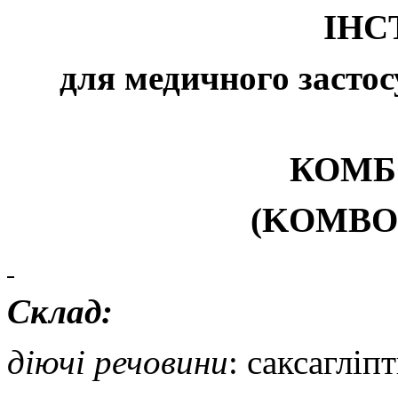
ІНС
для медичного застос
КОМБ
(
KOMBO
Склад:
діючі речовини
: саксаглі