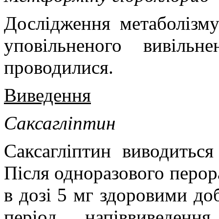
Дослідження метаболізму
уповільненого вивіль
проводилися.
Виведення
Саксагліптин
Саксагліптин виводиться
Після одноразового перор
в дозі 5 мг здоровими до
період напіввиведен