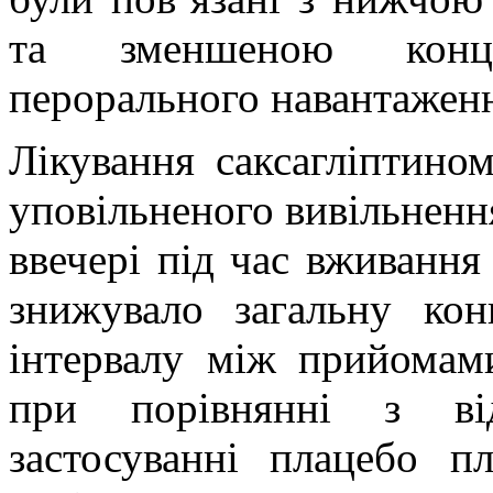
та зменшеною конце
перорального навантаженн
Лікування саксагліптино
уповільненого вивільненн
ввечері під час вживання
знижувало загальну ко
інтервалу між прийомам
при порівнянні з ві
застосуванні плацебо п