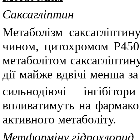
Саксагліптин
Метаболізм саксагліптин
чином, цитохромом P450
метаболітом саксагліптину
дії майже вдвічі менша за
сильнодіючі інгібіто
впливатимуть на фармакок
активного метаболіту.
Метформіну гідрохлорид