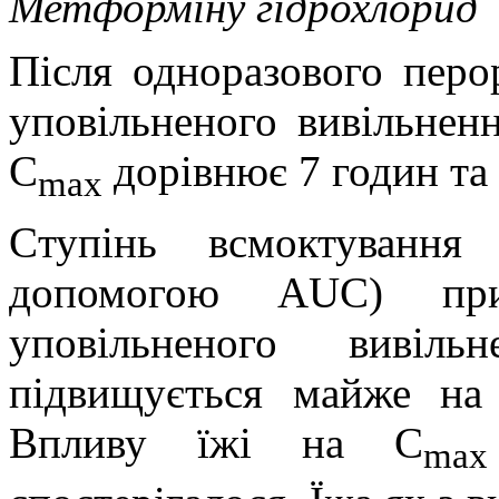
Метформіну гідрохлорид
Після одноразового пер
уповільненого вивільнен
C
дорівнює 7 годин та 
max
Cтупінь всмоктування
допомогою AUC) при 
уповільненого вивіл
підвищується майже н
Впливу їжі на C
max