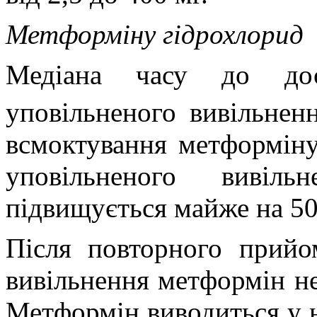
Метформіну гідрохлорид
Медіана часу до до
уповільненого вивільнен
всмоктування метформіну
уповільненого вивіл
підвищується майже на 50
Після повторного прийо
вивільнення метформін не
Метформін виводиться у н