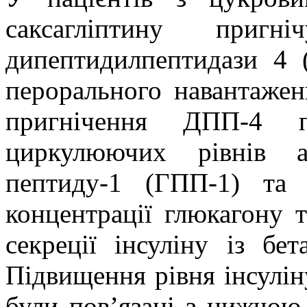
саксагліптину пригн
дипептидилпептидази 4 
перорального навантаже
пригнічення ДПП-4 п
циркулюючих рівнів а
пептиду-1 (ГПП-1) та
концентрації глюкагону 
секреції інсуліну із бет
Підвищення рівня інсулін
були пов’язані з нижчою