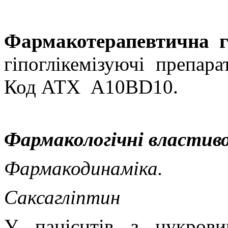
Фармакотерапевтична г
гіпоглікемізуючі препара
Код АТХ
А10ВD10.
Фармакологічні властиво
Фармакодинаміка.
Саксагліптин
У пацієнтів з цукров