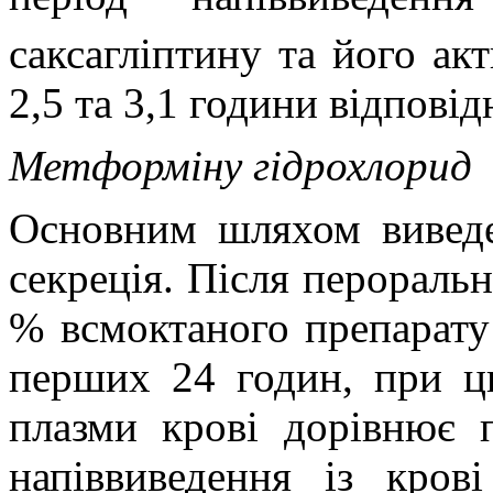
саксагліптину та його ак
2,5 та 3,1 години відповід
Метформіну гідрохлорид
Основним шляхом виведе
секреція. Після перораль
% всмоктаного препарату
перших 24 годин, при ць
плазми крові дорівнює 
напіввиведення із кров