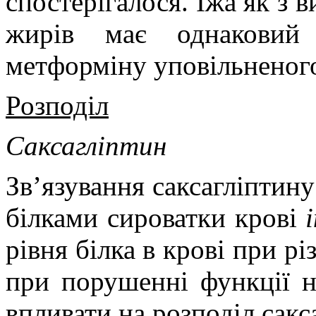
спостерігалося. Їжа як з в
жирів має однаковий 
метформіну уповільненого
Розподіл
Саксагліптин
Зв’язування саксагліптину
білками сироватки крові
i
рівня білка в крові при р
при порушенні функції н
впливати на розподіл сакс