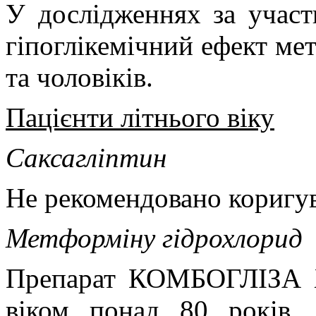
У дослідженнях за участ
гіпоглікемічний ефект ме
та чоловіків.
Пацієнти літнього віку
Саксагліптин
Не рекомендовано коригува
Метформіну гідрохлорид
Препарат КОМБОГЛІЗА X
віком понад 80 років, 