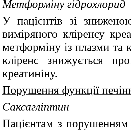
Метформіну гідрохлорид
У пацієнтів зі знижено
виміряного кліренсу креа
метформіну із плазми та 
кліренс знижується пр
креатиніну.
Порушення функції печін
Саксагліптин
Пацієнтам з порушенням 