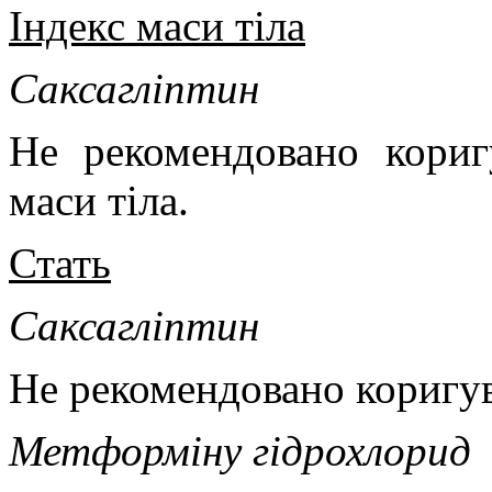
Індекс маси тіла
Саксагліптин
Не рекомендовано кориг
маси тіла.
Стать
Саксагліптин
Не рекомендовано коригув
Метформіну гідрохлорид