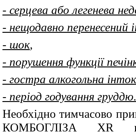
- серцева або легенева не
- нещодавно перенесений 
- шок
,
- порушення функції печін
- гостра алкогольна інток
- період годування груддю
Необхідно тимчасово при
КОМБОГЛІЗА XR пац