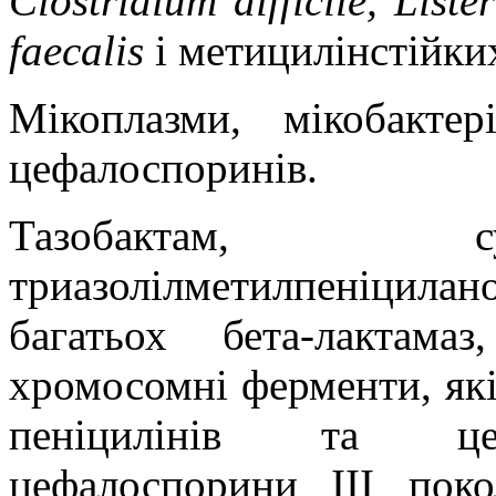
Clostrіdіum dіffіcіle, Lіs
faecalіs
і метицилінстійких
Мікоплазми, мікобактер
цефалоспоринів.
Тазобактам, с
триазолілметилпеніцила
багатьох бета-лактам
хромосомні ферменти, які
пеніцилінів та цеф
цефалоспорини ІІІ пок