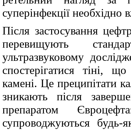
суперінфекції необхідно в
Після застосування цефт
перевищують станда
ультразвуковому дослід
спостерігатися тіні, щ
камені. Це преципітати ка
зникають після заверш
препаратом Євроцефт
супроводжуються будь-