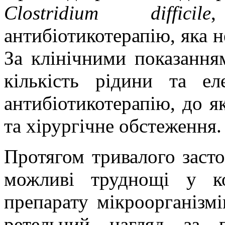
Clostrіdіum dіffіcіle
,
антибіотикотерапію, яка 
За клінічними показання
кількість рідини та еле
антибіотикотерапію, до я
та хірургічне обстеження.
Протягом тривалого заст
можливі труднощі у к
препарату мікроорганізмі
ретельний нагляд за 