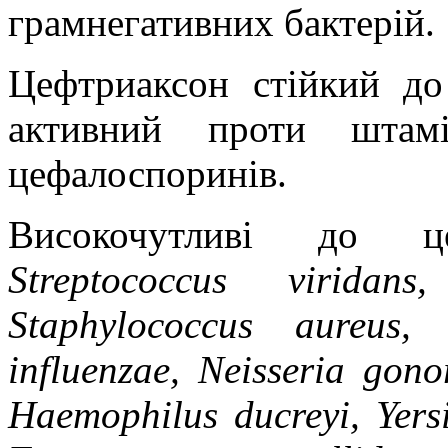
грамнегативних бактерій.
Цефтриаксон стійкий до 
активний проти штам
цефалоспоринів.
Високочутливі до ц
Streptococcus
v
і
r
і
dans
Staphylococcus
aureus
і
nfluenzae
,
Ne
і
sser
і
a
gono
Haemoph
і
lus
ducrey
і,
Yers