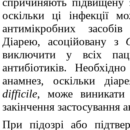
спричиняють підвищену з
оскільки ці інфекції м
антимікробних засобів
Діарею, асоційовану з
виключити у всіх паці
антибіотиків. Необхідн
анамнез, оскільки діар
dіffіcіle
, може виникати 
закінчення застосування а
При підозрі або підтвер