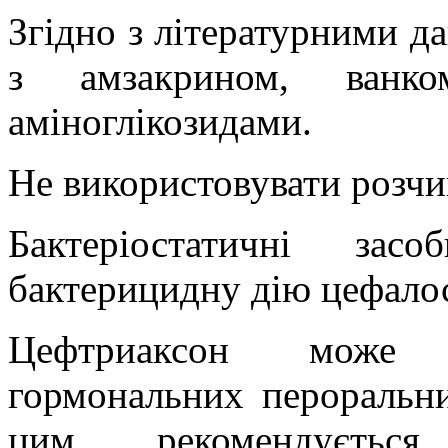
Згідно з літературними д
з амзакрином, ванко
аміноглікозидами.
Не використовувати розчин
Бактеріостатичні за
бактерицидну дію цефало
Цефтриаксон може з
гормональних пероральни
цим рекомендується 