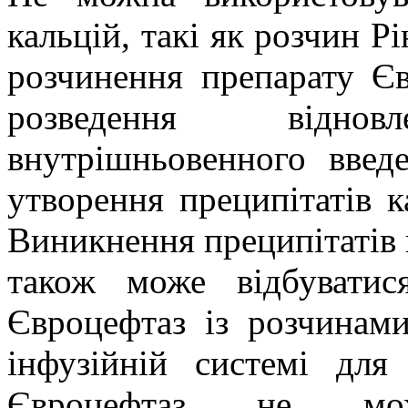
кальцій, такі як розчин Р
розчинення препарату Є
розведення відн
внутрішньовенного введе
утворення преципітатів к
Виникнення преципітатів 
також може відбуватис
Євроцефтаз із розчинами
інфузійній системі для
Євроцефтаз не мо