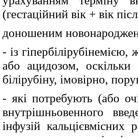
урахуванням терміну в
(гестаційний вік + вік пі
доношеним новонароджен
- із гіпербілірубінемією,
або ацидозом, оскільки 
білірубіну, імовірно, пор
- які потребують (або оч
внутрішньовенного введ
інфузій кальцієвмісних р