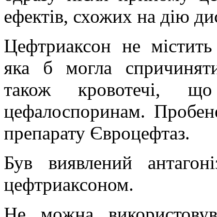
ефектів, схожих на дію ди
Цефтриаксон
не містить
яка б могла спричиняти
також кровотечі, щ
цефалоспоринам. Пробен
препарату Євроцефтаз.
Був виявлений антагон
цефтриаксоном.
Не можна використовув