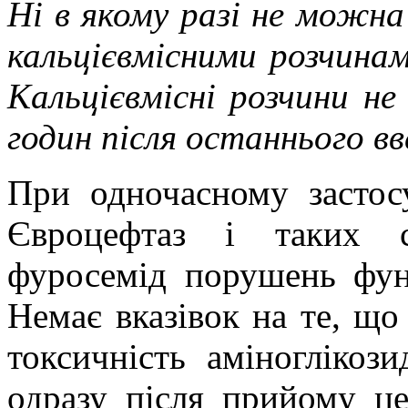
Ні в якому разі не можн
кальцієвмісними розчинам
Кальцієвмісні розчини н
годин після останнього в
При одночасному застос
Євроцефтаз і таких с
фуросемід порушень функ
Немає вказівок на те, щ
токсичність аміноглікоз
одразу після прийому це