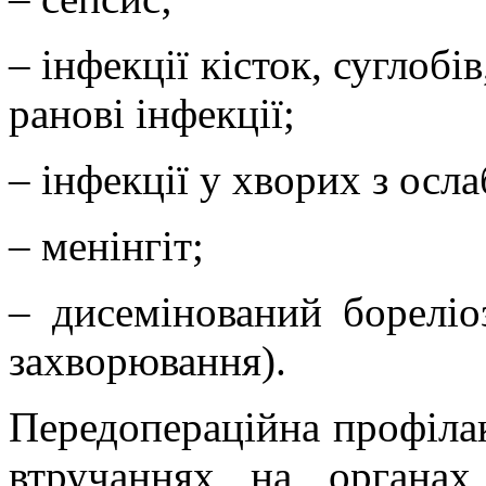
– інфекції кісток, суглобі
ранові інфекції;
– інфекції
у хворих з осл
– менінгіт;
– дисемінований бореліоз
захворювання).
Передопераційна профілак
втручаннях на органах