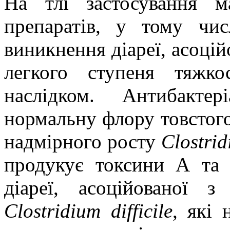
На тлі застосування м
препаратів, у тому чи
виникнення діареї, асоцій
легкого ступеня тяжк
наслідком. Антибакте
нормальну флору товстог
надмірного росту
Clostrіd
продукує токсини А та 
діареї, асоційованої 
Clostrіdіum dіffіcіle
, які 