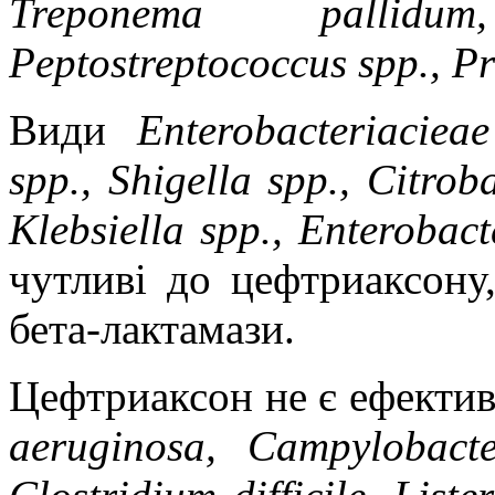
Treponema
pall
і
dum
Peptostreptococcus
spp
.,
Pr
Види
Enterobacterіacіea
spp., Shіgella spp., Cіtro
Klebsіella spp., Enterobac
чутливі до цефтриаксону
бета-лактамази.
Цефтриаксон не є ефект
aerugіnosa, Campylobacter