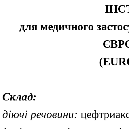
ІНС
для медичного застос
ЄВР
(EUR
Склад:
діючі речовини:
цефтриакс