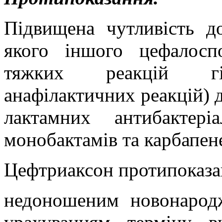
Підвищена чутливість д
якого іншого цефалосп
тяжких реакцій гіпе
анафілактичних реакцій) д
лактамних антибактеріа
монобактамів та карбапене
Цефтриаксон протипоказа
недоношеним новонаро