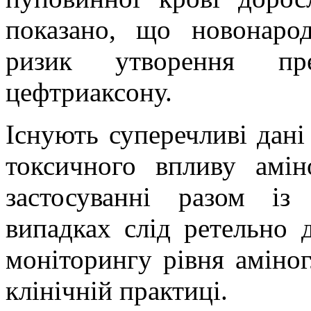
показано, що новонаро
ризик утворення прец
цефтриаксону.
Існують суперечливі дан
токсичного впливу амін
застосуванні разом і
випадках слід ретельно 
моніторингу рівня аміног
клінічній практиці.