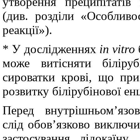
утворення преципітатів 
(див. розділи «Особливо
реакції»).
* У дослідженнях
іn vіtro
може витісняти біліру
сироватки крові, що пр
розвитку білірубінової енц
Перед внутрішньом’язо
слід обов’язково виключи
застосування лідокаїну