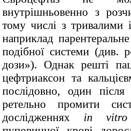
внутрішньовенно з розчи
тому числі з тривалими і
наприклад парентеральне
подібної системи
(див. 
дози»).
Однак решті пац
цефтриаксон та кальціє
послідовно, один після
ретельно промити сис
дослідженнях
іn vіtro
пуповинної крові доро