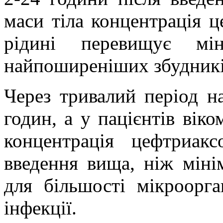
маси тіла концентрація 
рідині перевищує мін
найпоширеніших збудників
Через тривалий період н
годин, а у пацієнтів віко
концентрація цефтриак
введення вища, ніж міні
для більшості мікроорга
інфекції.