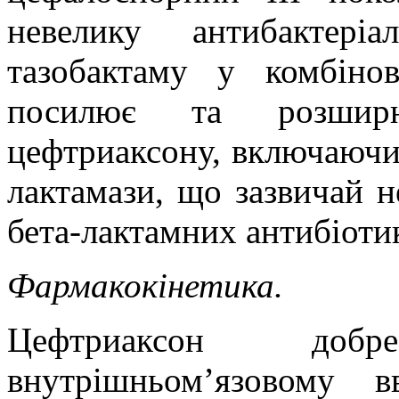
невелику антибактеріа
тазобактаму у комбіно
посилює та розширю
цефтриаксону, включаючи 
лактамази, що зазвичай н
бета-лактамних антибіотик
Фармакокінетика.
Цефтриаксон доб
внутрішньом’язовому 