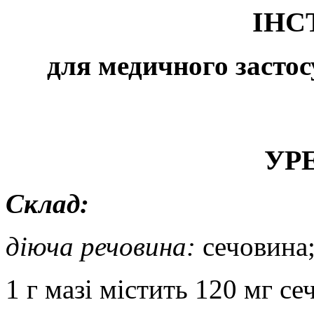
ІНС
для медичного засто
УР
Склад:
діюча речовина:
сечовина
1 г
мазі містить 120 мг се