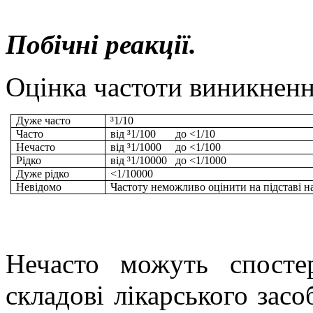
Побічні реакції.
Оцінка частоти виникненн
Дуже часто
³
1/10
Часто
від
³
1/100
до
<
1/10
Нечасто
від
³
1/1000
до
<
1/100
Рідко
від
³
1/10000
до
<
1/1000
Дуже рідко
<
1/10000
Невідомо
Частоту неможливо оцінити на підставі 
Нечасто можуть спостер
складові лікарського засо