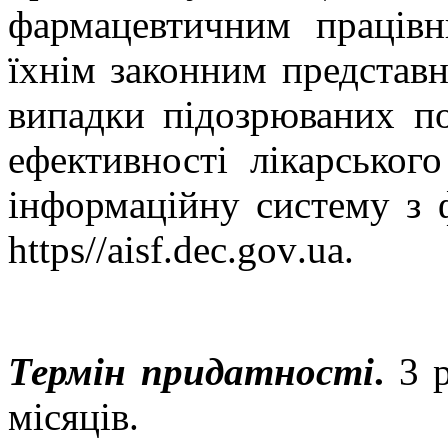
фармацевтичним працівн
їхнім законним представн
випадки підозрюваних по
ефективності лікарськог
інформаційну систему з 
https
//
aisf
.
dec
.
gov
.
ua
.
Термін придатності
.
3 р
місяців.