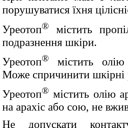
порушуватися їхня цілісні
®
Уреотоп
містить пропі
подразнення шкіри.
®
Уреотоп
містить
олію
Може спричинити шкірні р
®
Уреотоп
містить олію
а
на арахіс або сою, не вжив
Не допускати контак