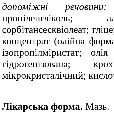
допоміжні речовини:
пропіленгліколь
;
а
с
орбітансесквіолеат;
гліце
концентрат (олійна форма
ізопропілміристат;
олія
гідрогенізована;
кро
мікрокристалічний
; кисл
Лікарська форма.
Мазь.