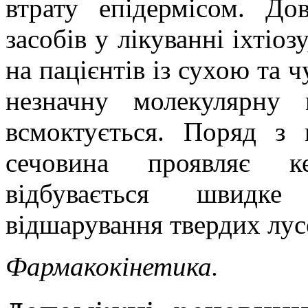
втрату епідермісом. До
засобів у лікуванні іхтіоз
на пацієнтів із сухою та
незначну молекулярну
всмоктується. Поряд з 
сечовина проявляє ке
відбувається швидк
відшарування твердих лу
Фармакокінетика.