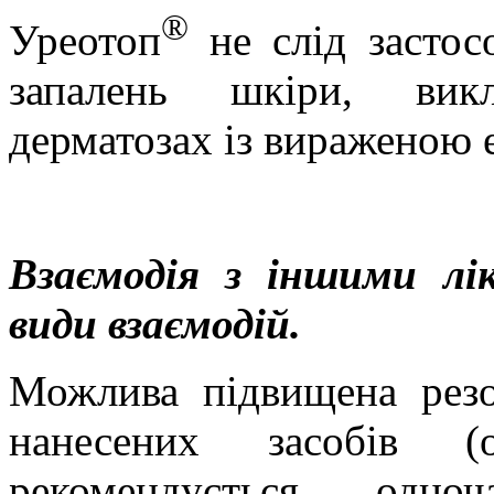
®
Уреотоп
не слід застос
запалень шкіри, викл
дерматозах із вираженою 
Взаємодія з іншими лі
види взаємодій.
Можлива підвищена рез
нанесених засобів (о
рекомендується одно