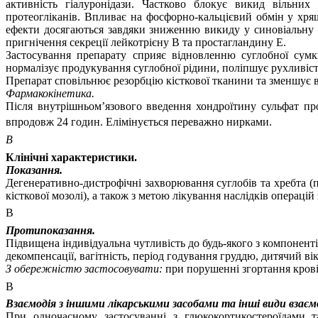
активність
гіалуронідази
. Частково блокує викид вільних 
протеогліканів. Впливає на
фосфорно
-кальцієвий обмін у хря
ефекти досягаються завдяки зниженню викиду у синовіальну р
пригнічення секреції лейкотрієну В та простагландину Е.
Застосування препарату сприяє відновленню суглобної сумк
нормалізує продукування суглобної рідини, поліпшує рухливіст
Препарат сповільнює резорбцію кісткової тканини та зменшує 
Фармакокінетика.
Після внутрішньом’язового введення хондроїтину сульфат про
впродовж 24 годин. Елімінується переважно нирками.
В
Клінічні характеристики.
Показання.
Дегенеративно-дистрофічні захворювання суглобів та хребта 
кісткової мозолі), а також з метою лікування наслідків операцій
В
Протипоказання.
Підвищена індивідуальна чутливість до будь-якого з компонентів
декомпенсації, вагітність, період годування груддю, дитячий вік
З обережністю застосовувати:
при порушенні згортання крові;
В
Взаємодія з іншими лікарськими засобами та інші види взаєм
При одночасному застосуванні з глюкокортикостероїдами 