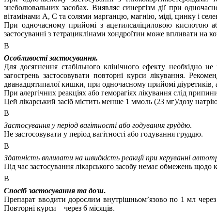
знеболювальних засобах. Виявляє синергізм дії при одночас
вітамінами А, С та солями марганцю, магнію, міді, цинку і селе
При одночасному прийомі з ацетилсаліциловою кислотою а
застосуванні з тетрациклінами хондроїтин може впливати на ко
В
Особливості застосування.
Для досягнення стабільного клінічного ефекту необхідно не 
загострень застосовувати повторні курси лікування. Реком
дванадцятипалої кишки, при одночасному прийомі діуретиків, а 
При алергічних реакціях або
геморагіях
лікування слід припин
Цей лікарський засіб містить менше 1 ммоль (23 мг)/дозу натрію
В
Застосування у період вагітності або годування груддю
.
Не застосовувати у період вагітності або годування груддю.
В
Здатність впливати на швидкість реакції при керуванні авто
Під час застосування лікарського засобу немає обмежень щодо
В
Спосіб застосування та дози
.
Препарат вводити дорослим внутрішньом’язово по 1 мл через де
Повторні курси – через 6 місяців.