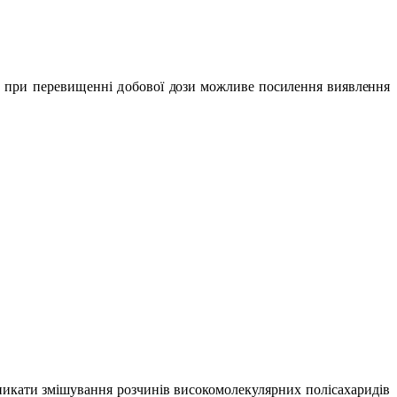
о при перевищенні добової
дози можливе посилення виявлення
уникати змішування розчинів високомолекулярних полісахаридів