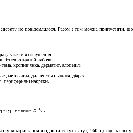
репарату
не повідомлялося. Разом з тим можна припустити, щ
арату можливі порушення:
 ангіоневротичний набряк;
ритема, кропив’янка, дерматит, алопеція;
воті, метеоризм, диспепсичні явища, діарея;
я, периферичні набряки.
°
ературі не вище 25
С.
чатку використання хондроїтину сульфату (1960 р.), однак слід 