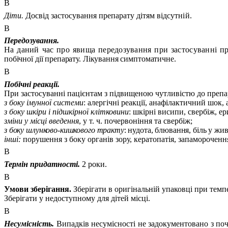
В
Діти.
Досвід застосування препарату дітям
відсутній.
В
Передозування.
На даний час про явища передозування при застосуванні п
побічної дії препарату. Лікування симптоматичне.
В
Побічні реакції.
При застосуванні пацієнтам з підвищеною чутливістю до преп
з боку імунної системи
: алергічні реакції, анафілактичний шок,
з боку шкіри і підшкірної клітковини
: шкірні висипи, свербіж, е
зміни у місці введення
, у т. ч. почервоніння та свербіж;
з боку шлунково-кишкового тракту
: нудота, блювання, біль у жи
інші:
порушення з боку органів зору,
кератопатія
, запамороченн
В
Термін придатності.
2 роки.
В
Умови зберігання.
Зберігати в оригінальній упаковці при темп
Зберігати у недоступному для дітей місці.
В
Несумісність.
Випадків несумісності не задокументовано з по