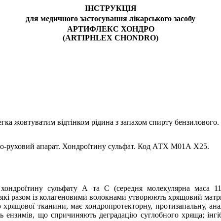
ІНСТРУКЦІЯ
для медичного застосування лікарського засобу
АРТИФЛЕКС ХОНДРО
(ARTIPHLEX CHONDRO)
легка жовтуватим відтінком рідина з запахом спирту бензилового.
о-руховий апарат. Хондроїтину сульфат. Код АТХ М01А Х25.
лі хондроїтину сульфату А та С (середня молекулярна маса 
 які разом із колагеновими волокнами утворюють хрящовий
матр
ю хрящової тканини, має
хондропротекторну
, протизапальну, ан
ь ензимів, що спричиняють деградацію суглобного хряща; інг