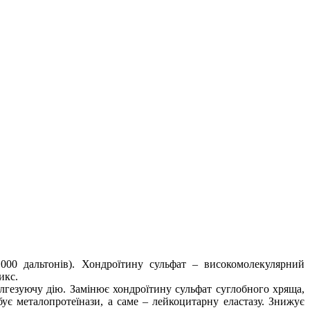
11000
дальтонів
). Хондроїтину сульфат – високомолекулярний
икс
.
алгезуючу дію. Замінює хондроїтину сульфат суглобного хряща,
ібує
металопротеїнази
, а саме – лейкоцитарну
еластазу
. Знижує