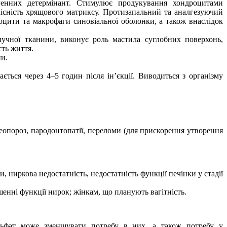
генних детермінант. Стимулює продукування хондроцитами
лісність хрящового
матриксу
. Протизапальний та аналгезуючий
оцити
та макрофаги синовіальної оболонки, а також внаслідок
лучної тканини, виконує роль мастила суглобних поверхонь,
сть життя.
ни.
ається через 4–5 годин після ін’єкції. Виводиться з організму
теопороз,
пародонтопатії
, переломи (для прискорення утворення
, ниркова недостатність, недостатність функції печінки у стадії
енні функції нирок; жінкам, що планують вагітність.
ульфат може зменшувати потребу в них, а також потребу у