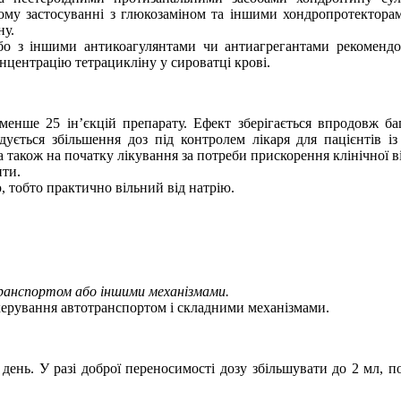
ному застосуванні з глюкозаміном та іншими
хондропротектора
ну.
бо з іншими антикоагулянтами чи
антиагрегантами
рекомендо
нцентрацію тетрацикліну у сироватці крові.
менше 25 ін’єкцій препарату. Ефект зберігається впродовж ба
ендується збільшення доз під контролем лікаря для пацієнтів
також на початку лікування за потреби прискорення клінічної ві
ити.
, тобто практично вільний від натрію.
транспортом або іншими механізмами.
 керування автотранспортом і складними механізмами.
нь. У разі доброї переносимості дозу збільшувати до 2 мл, поч