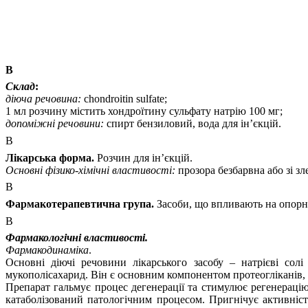
В
Склад
:
діюча речовина:
chondroitin sulfate
;
1 мл розчину містить
хондроїтину сульфату натрію 100 мг;
допоміжні речовини:
спирт бензиловий, вода для ін’єкцій.
В
Лікарська форма.
Розчин для ін’єкцій.
Основні фізико-хімічні властивості:
прозора безбарвна або зі з
В
Фармакотерапевтична група.
Засоби, що впливають на опорн
В
Фармакологічні властивості.
Фармакодинаміка
.
Основні діючі речовини лікарського засобу – натрієві со
мукополісахарид.
Вiн
є основним компонентом протеогліканів,
Препарат гальмує процес дегенерації та стимулює регенераці
катаболізований
патологічним процесом. Пригнічує активніст