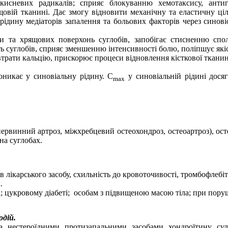
кисневих радикалів; сприяє блокуванню хемотаксису, анти
щовій тканині. Дає змогу відновити механічну та еластичну ці
ідину медіаторів запалення та больових факторів через
синові
и та хрящових поверхонь суглобів, запобігає стисненню спо
ь суглобів, сприяє зменшенню інтенсивності болю, поліпшує які
втрати кальцію, прискорює процеси відновлення кісткової ткани
никає у синовіальну рідину.
C
у синовіальній рідині досяг
max
(первинний артроз, міжхребцевий остеохондроз,
остеоартроз
), ос
 на суглобах.
 лікарського засобу, схильність до кровоточивості, тромбофлебіти
.
 цукровому діабеті;
особам з підвищеною масою тіла; при поруш
одій.
та нестероїдними протизапальними засобами хондроїтину с