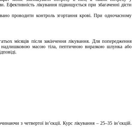
ми
. Ефективність лікування підвищується при збагаченні дієти
вано проводити контроль згортання крові.
При одночасному
гатьох місяців після закінчення лікування. Для попередження
 із надлишковою масою тіла, пептичною виразкою шлунка або
дповіді.
инаючи з четвертої ін’єкції. Курс лікування – 25–35 ін’єкцій.