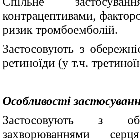
Спільне застосува
контрацептивами, факторо
ризик тромбоемболій.
Застосовують з обережні
ретиноїди (у т.ч. третиної
Особливості застосуванн
Застосовують з об
захворюваннями сер