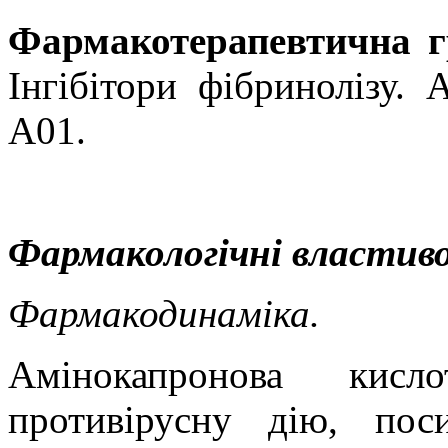
Фармакотерапевтична г
Інгібітори фібринолізу
A01.
Фармакологічні властиво
Фармакодинаміка.
Амінокапронова кисло
противірусну дію, по