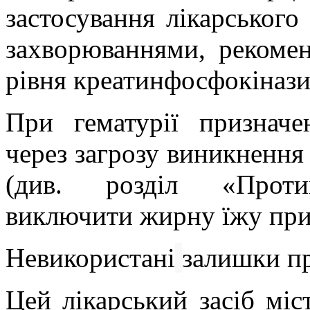
застосування лікарського
захворюваннями, рекоме
рівня креатинфосфокінази 
При гематурії призначе
через загрозу виникнення 
(див. розділ «Протип
виключити жирну їжу при 
Невикористані
залишки пр
Цей лікарський засіб міс