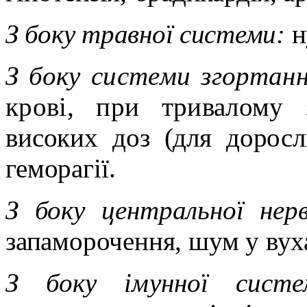
З боку травної системи:
н
З боку системи згортанн
крові,
при тривалому з
високих доз (для дорос
геморагії.
З боку центральної нер
запаморочення, шум у вух
З боку імунної сист