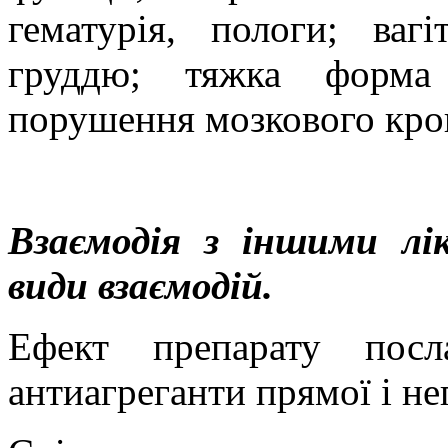
гематурія, пологи; ваг
груддю; тяжка форма 
порушення мозкового кров
Взаємодія з іншими лі
види взаємодій.
Ефект препарату посл
антиагреганти прямої і неп