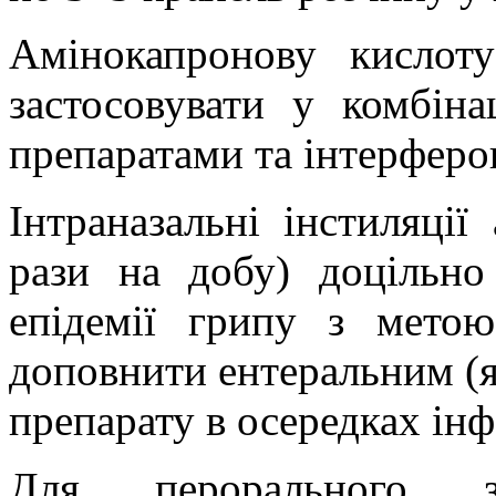
Амінокапронову кислот
застосовувати у комбін
препаратами та інтерферо
Інтраназальні інстиляції
рази на добу) доцільно
епідемії грипу з мето
доповнити ентеральним (я
препарату в осередках інф
Для перорального за