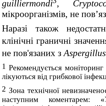
3
guilliermondi
,
Cryptoc
мікроорганізмів, не пов’я
Наразі також недостат
клінічні граничні значен
не пов'язаних з
Aspergillus
1
Рекомендується моніторинг к
лікуються від грибкової інфекц
2
Зона технічної невизначенос
наступним коментарем: «