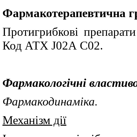
Фармакотерапевтична г
Протигрибкові препарати
Код АТХ
J02А С02.
Фармакологічні властиво
Фармакодинаміка.
Механізм дії