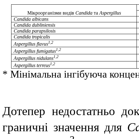
Мікроорганізми видів
Candida
та
Aspergillus
Candida albicans
Candida dubliniensis
Candida parapsilosis
Candida tropicalis
1,2
Aspergillus flavus
1,2
Aspergillus fumigatus
1,2
Aspergillus nidulans
1,2
Aspergillus terreus
* Мінімальна інгібуюча концен
Дотепер недостатньо док
граничні значення для
Ca