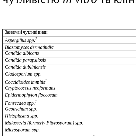
Зазвичай чутливі види
2
Aspergillus spp.
1
Blastomyces dermatitidis
Candida albicans
Candida parapsilosis
Candida dubliniensis
Cladosporium spp.
1
Coccidioides immitis
Cryptococcus neoformans
Epidermophyton floccosum
1
Fonsecaea spp.
Geotrichum spp.
Histoplasma spp.
Malassezia (formerly Pityrosporum) spp.
Microsporum spp.