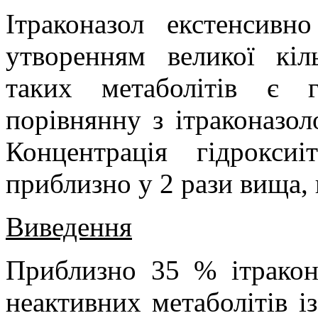
Ітраконазол екстенсивн
утворенням великої кіл
таких метаболітів є г
порівнянну з ітраконазо
Концентрація гідрокси
приблизно у 2
рази вища,
Виведення
Приблизно 35
% ітракон
неактивних метаболітів і