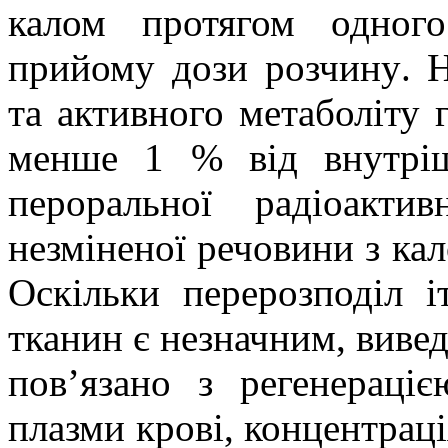
калом
протягом одног
прийому дози розчину
.
Н
та активного метаболіту 
менше 1 % від внутріш
пероральної радіоакти
незміненої речовини з кал
Оскільки перерозподіл і
тканин є незначним, вивед
пов’язано з регенераціє
плазми крові, концентраці