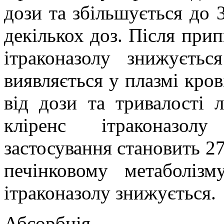
дози та збільшується до 
декількох доз.
Після прип
ітраконазолу знижуєть
виявляється у плазмі кров
від дози та тривалості 
кліренс ітраконазолу
застосування становить 2
печінковому метаболіз
ітраконазолу знижується.
Абсорбція