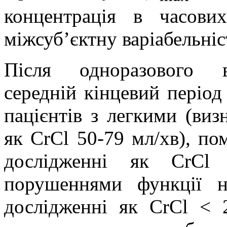
концентрація в часови
міжсуб’єктну варіабельніс
Після одноразового в
середній кінцевий період
пацієнтів з легкими (ви
як CrCl 50-79 мл/хв), п
дослідженні як CrCl
порушеннями функції 
дослідженні як CrCl < 