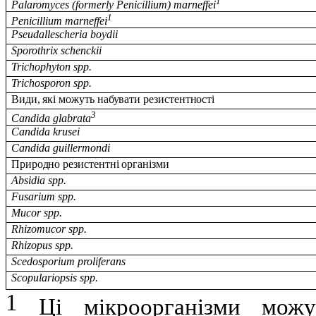
1
Рalaromyces (formerly Penicillium) marneffei
1
Penicillium marneffei
Pseudallescheria boydii
Sporothrix schenckii
Trichophyton spp.
Trichosporon spp.
Види, які можуть набувати резистентності
3
Candida glabrata
Candida krusei
Candida guillermondi
Природно резистентні організми
Absidia spp.
Fusarium spp.
Mucor spp.
Rhizomucor spp.
Rhizopus spp.
Scedosporium proliferans
Scopulariopsis spp.
1
Ці мікроорганізми можут