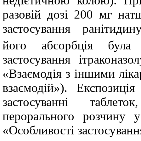
недієтичною колою). При
разовій дозі 200 мг нат
застосування ранітидин
його абсорбція була
застосування
ітраконазо
«Взаємодія з іншими ліка
взаємодій»). Експозиці
застосуванні таблет
перорального розчину у
«Особливості застосуванн