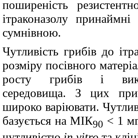
поширеність резистентн
ітраконазолу принаймні
сумнівною.
Чутливість грибів до іт
розміру посівного матеріа
росту грибів і вико
середовища. З цих пр
широко варіювати. Чутлив
базується на МІК
< 1 мг
90
чутливістю
in vitro
та клін