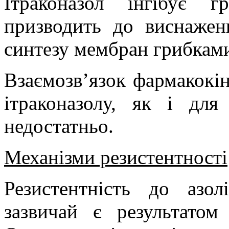
Ітраконазол інгібує г
призводить до виснажен
синтезу мембран грибкам
Взаємозв’язок фармакокі
ітраконазолу, як і для
недостатньо.
Механізми резистентності
Резистентність до азол
зазвичай є результатом