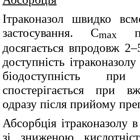
Ітраконазол швидко всм
застосування.
С
max
досягається впродовж 2–
доступність ітраконазол
біодоступність при 
спостерігається при вж
одразу після прийому пре
Абсорбція ітраконазолу в
зі зниженою кислотніс