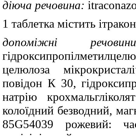
діюча речовина:
і
traconazo
1 таблетка містить ітрако
допоміжні речовини
гідроксипропілметилце
целюлоза мікрокристал
повідон К 30, гідроксип
натрію крохмальглікол
колоїдний безводний, магн
85G54039 рожевий: час