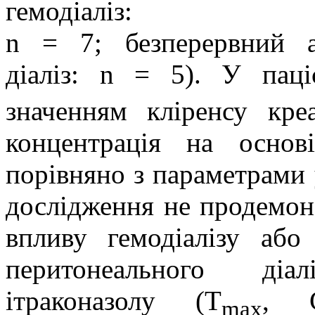
гемодіаліз:
n = 7; безперервний а
діаліз: n = 5). У паці
значенням кліренсу кр
концентрація на осно
порівняно з параметрами 
дослідження не продемон
впливу гемодіалізу або
перитонеального діа
ітраконазолу (
T
,
max