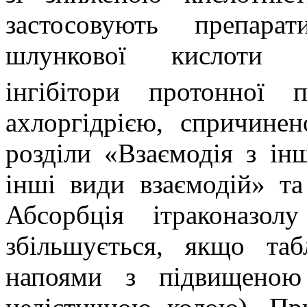
застосовують препара
шлункової кислоти 
інгібітори протонної
ахлоргідрією, спричине
розділи «Взаємодія з ін
інші види взаємодій» та
Абсорбція ітраконазо
збільшується, якщо таб
напоями з підвищеною 