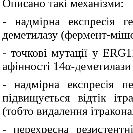
Описано такі механізми:
- надмірна експресія 
деметилазу (фермент-міше
- точкові мутації у ERG
афінності 14α-деметилази 
- надмірна експресія пе
підвищується відтік ітр
(тобто видалення ітракона
- перехресна резистентні