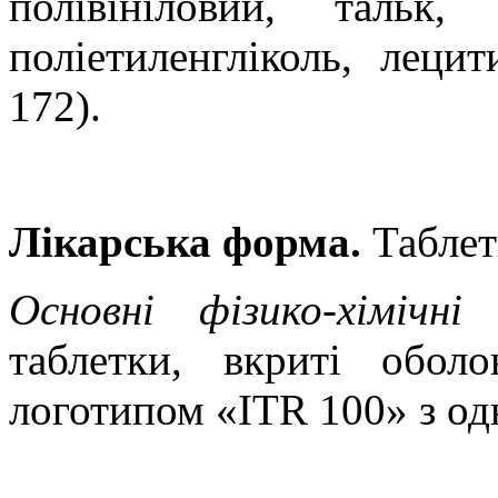
полівініловий, тальк
поліетиленгліколь, леци
172).
Лікарська форма.
Таблет
Основні фізико-хімічні
таблетки, вкриті
обол
логотипом «ITR 100» з од