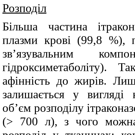
Розподіл
Більша частина ітракон
плазми крові (99,8
%), 
зв’язувальним компо
гідроксиметаболіту). Т
афінність до жирів. Лиш
залишається у вигляді 
об’єм розподілу ітракона
(> 700
л), з чого мож
розподіл у тканинах: ко