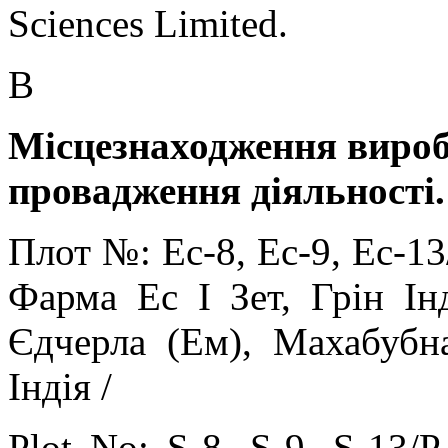
Sciences Limited.
В
Місцезнаходження вироб
провадження діяльності.
Плот №: Ес-8, Ес-9, Ес-13
Фарма Ес І Зет, Грін Інд
Єдчерла (Ем), Махабубна
Індія /
Plot No: S-8, S-9, S-13/