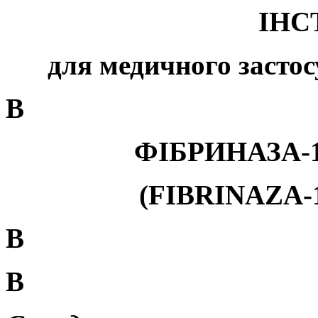
ІНС
для медичного застос
В
ФІБРИНАЗА-1
(FIBRINAZA-1
В
В