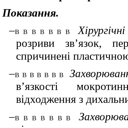
Показання.
–
Хірургічн
В В В В В В В
розриви зв’язок, пе
спричинені пластичною
–
Захворюванн
В В В В В В В
в’язкості мокрот
відходження з дихальн
–
Захворюв
В В В В В В В