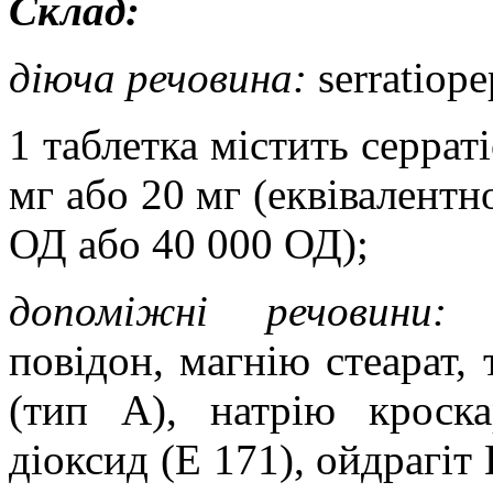
Склад:
діюча речовина
:
serratiope
1 таблетка містить серрат
мг або 20 мг (еквівалентн
ОД або 40 000 ОД);
допоміжні речовини:
ц
повідон, магнію стеарат, 
(тип А), натрію кроска
діоксид (Е 171), ойдрагіт 