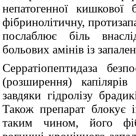
непатогенної кишкової 
фібринолітичну, протизап
послаблює біль внаслі
больових амінів із запале
Серратіопептидаза безп
(розширення) капілярів
завдяки гідролізу брадикі
Також препарат блокує і
таким чином, його фіб