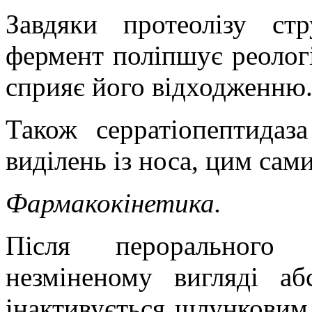
Завдяки протеолізу ст
фермент поліпшує реологі
сприяє його відходженню
Також серратіопептидаз
виділень із носа, цим са
Фармакокінетика.
Після перорального 
незміненому вигляді а
інактивується шлунковим 