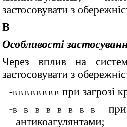
застосовувати з обережніс
В
Особливості застосуванн
Через вплив на систем
застосовувати з обережні
-
при загрозі к
В В В В В В В В
-
при
В В В В В В В В
антикоагулянтами;