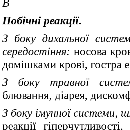
В
Побічні реакції
.
З боку дихальної систем
середостіння:
носова кро
домішками крові, гостра 
З боку травної сист
блювання, діарея, дискомфо
З боку імунної системи, ш
реакції гіперчутливості,