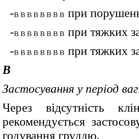
-
при порушенн
В В В В В В В В
-
при тяжких з
В В В В В В В В
-
при тяжких з
В В В В В В В В
В
Застосування у період ва
Через відсутність кл
рекомендується застосов
годування груддю.