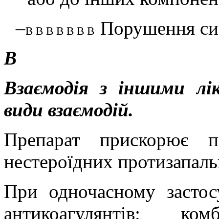
–
Порушення сис
В В В В В В В
В
Взаємодія з іншими лі
види взаємодій.
Препарат прискорює п
нестероїдних протизапальн
При одночасному застос
антикоагулянтів; ко