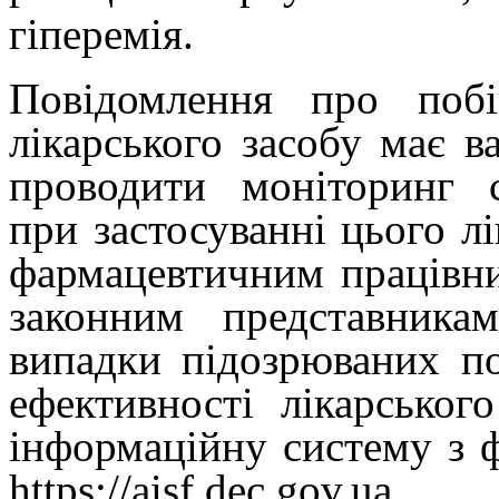
гіперемія.
Повідомлення про побіч
лікарського засобу має в
проводити моніторинг с
при застосуванні цього л
фармацевтичним працівни
законним представника
випадки підозрюваних по
ефективності лікарськог
інформаційну систему з 
https://aisf.dec.gov.ua