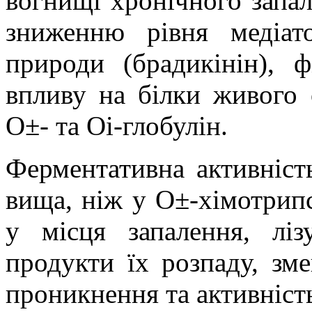
вогнищі хронічного запал
зниженню рівня медіато
природи (брадикінін), 
впливу на білки живого о
О±- та Оі-глобулін.
Ферментативна активність
вища, ніж у О±-хімотрип
у місця запалення, ліз
продукти їх розпаду, зм
проникнення та активність