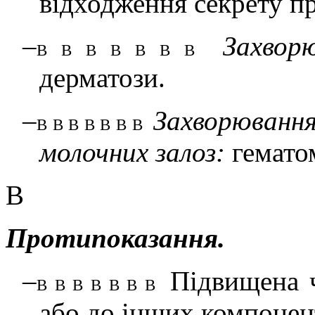
відходження секрету п
–
Захвор
В В В В В В В
дерматози.
–
Захворювання
В В В В В В В
молочних залоз:
гематом
В
Протипоказання.
–
Підвищена ч
В В В В В В В
або до інших компонент