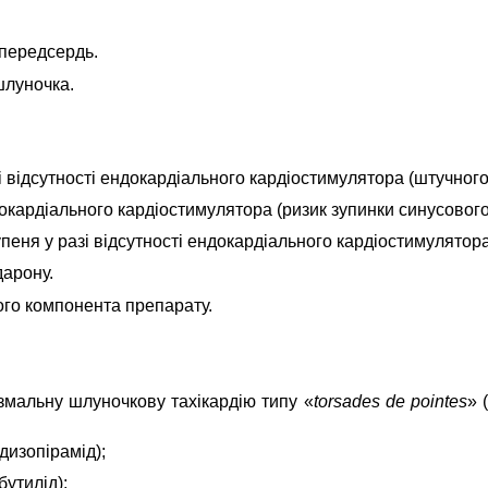
 передсердь.
шлуночка.
 відсутності ендокардіального кардіостимулятора (штучного
докардіального кардіостимулятора (ризик зупинки синусового
еня у разі відсутності ендокардіального кардіостимулятора
дарону.
кого компонента препарату.
змальну шлуночкову тахікардію типу «
torsades de pointes
» 
 дизопірамід);
бутилід);