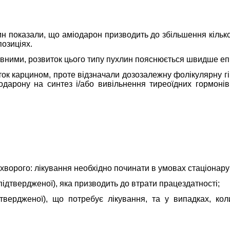
ин показали, що аміодарон призводить до збільшення кільк
позиціях.
ивними, розвиток цього типу пухлин пояснюється швидше еп
ток карцином, проте відзначали дозозалежну фолікулярну г
дарону на синтез і/або вивільнення тиреоїдних гормонів
я хворого: лікування необхідно починати в умовах стаціонару
ідтвердженої), яка призводить до втрати працездатності;
ідтвердженої), що потребує лікування, та у випадках, к