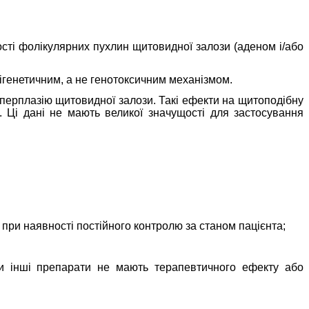
ості фолікулярних пухлин щитовидної залози (аденом і/або
ігенетичним, а не генотоксичним механізмом.
іперплазію щитовидної залози. Такі ефекти на щитоподібну
. Ці дані
не мають великої значущості
для застосування
 при наявності постійного контролю за станом пацієнта;
оли інші препарати не мають терапевтичного ефекту або