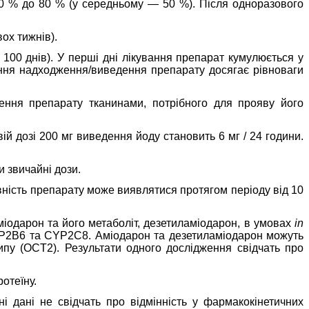
30 % до 80 % (у середньому — 50 %). Після одноразового
ох тижнів).
100 днів). У перші дні лікування препарат кумулюється у
ошення надходження/виведення препарату досягає рівноваги
ення препарату тканинами, потрібного для прояву його
ій дозі 200 мг виведення йоду становить 6 мг / 24 години.
и звичайні дози.
вність препарату може виявлятися протягом періоду від 10
одарон та його метаболіт, дезетиламіодарон, в умовах
in
2B6 та CYP2C8. Аміодарон та дезетиламіодарон можуть
типу (OCT2). Результати одного дослідження свідчать про
отеїну.
і дані не свідчать про відмінність у фармакокінетичних