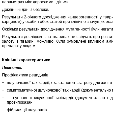
параметрах між дорослими і дітьми.
Доклінічні дані з безпеки.
Результати 2-річного дослідження канцерогенності у твар
карцином) у особин обох статей при клінічно значущих екс
Оскільки результати дослідження мутагенності були негат
Результати досліджень на тваринах не свідчать про розви
залозу в тварин, можливо, були зумовлені впливом аміо
препарату людям.
Клінічні характеристики.
Показання
.
Профілактика рецидивів:
−
шлуночкової тахікардії, яка становить загрозу для житт
−
симптоматичної шлуночкової тахікардії (документально п
−
суправентрикулярної тахікардії (документально п
протипоказані;
−
фібриляції шлуночків.