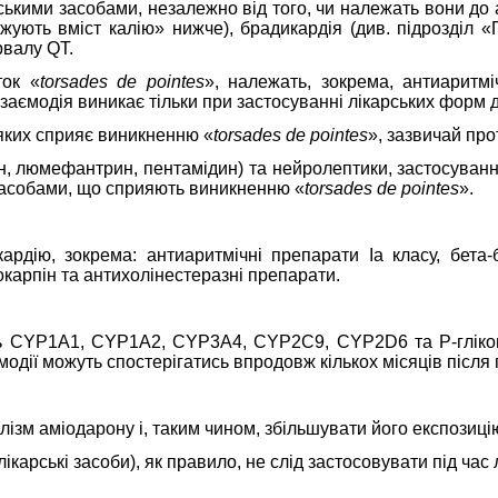
ькими засобами, незалежно від того, чи належать вони до а
нижують вміст калію» нижче), брадикардія (див. підрозді
рвалу QT.
ток «
torsades de pointes
»,
належать, зокрема, антиаритміч
 взаємодія виникає тільки при застосуванні лікарських форм
 яких сприяє виникненню «
torsades de pointes
»,
зазвичай про
н, люмефантрин, пентамідин) та нейролептики,
застосуванн
засобами, що сприяють виникненню
«
torsades de pointes
».
дію, зокрема: антиаритмічні препарати Ia класу, бета-бл
окарпін та антихолінестеразні препарати.
ть CYP1A1, CYP1A2, CYP3A4, CYP2C9, CYP2D6 та P-глікопр
модії можуть спостерігатись впродовж кількох місяців післ
ізм аміодарону і, таким чином, збільшувати його експозиці
лікарські засоби), як правило, не слід застосовувати під ча