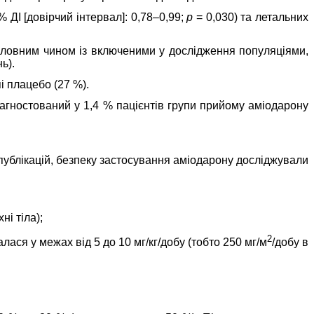
 ДІ [довірчий інтервал]: 0,78–0,99;
p
= 0,030) та летальних
 головним чином із включеними у дослідження популяціями,
ь).
і плацебо (27 %).
діагностований у 1,4 % пацієнтів групи прийому аміодарону
публікацій, безпеку застосування аміодарону досліджували
і тіла);
2
ася у межах від 5 до 10 мг/кг/добу (тобто 250 мг/м
/добу в