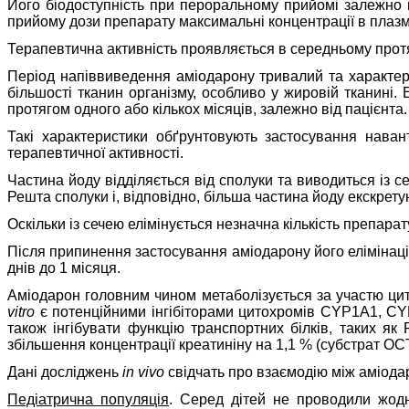
Його біодоступність при пероральному прийомі залежно 
прийому дози препарату максимальні концентрації в плазм
Терапевтична активність проявляється в середньому протяг
Період напіввиведення аміодарону тривалий та характери
більшості тканин організму, особливо у жировій тканині.
протягом одного або кількох місяців, залежно від пацієнта.
Такі характеристики обґрунтовують застосування нава
терапевтичної активності.
Частина йоду відділяється від сполуки та виводиться із с
Решта сполуки і, відповідно, більша частина йоду екскрету
Оскільки із сечею елімінується незначна кількість препара
Після припинення застосування аміодарону його елімінаці
днів до 1 місяця.
Аміодарон головним чином метаболізується за участю ци
vitro
є потенційними інгібіторами цитохромів CYP1A1, 
також інгібувати функцію транспортних білків, таких як 
збільшення концентрації креатиніну на 1,1 % (субстрат OC
Дані досліджень
in vivo
свідчать про взаємодію між аміода
Педіатрична популяція
. Серед дітей не проводили жодн