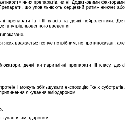
нтиаритмічних препаратів, чи ні.
Додатковими факторами
л «Препарати, що уповільнюють серцевий ритм» нижче) або
ні препарати Ia і III класів та деякі нейролептики. Для
 для внутрішньовенного введення.
типоказане.
я яких вважається конче потрібним
, не протипоказані, але
окатори, деякі антиаритмічні препарати III класу, деякі
отеїн і можуть збільшувати експозицію їхніх субстратів.
я припинення лікування аміодароном.
ю.
с лікування аміодароном.