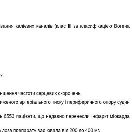
вання калієвих каналів (клас III за класифікацією Вогена
х.
ншення частоти серцевих скорочень.
зниженого артеріального тиску і периферичного опору судин
ть 6553 пацієнти, що недавно перенесли інфаркт міокарда
 доза препарату варіювала від 200 до 400 мг.