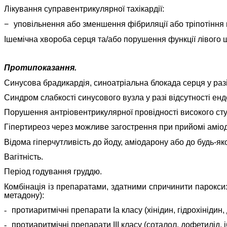
Лікування суправентрикулярної тахікардії:
−
уповільнення або зменшення фібриляції або тріпотіння
Ішемічна хвороба серця та/або порушення функції лівого 
Протипоказання.
Синусова брадикардія, синоатріальна блокада серця у разі
Синдром слабкості синусового вузла у разі відсутності ен
Порушення антріовентрикулярної провідності високого ступ
Гіпертиреоз через можливе загострення при прийомі аміо
Відома гіперчутливість до йоду, аміодарону або до будь-я
Вагітність.
Період годування груддю.
Комбінація із препаратами, здатними спричинити парокси
метадону):
-
протиаритмічні препарати Іа класу (хінідин, гідрохінідин,
-
протиаритмічні препарати ІІІ класу (соталол, дофетилід, і