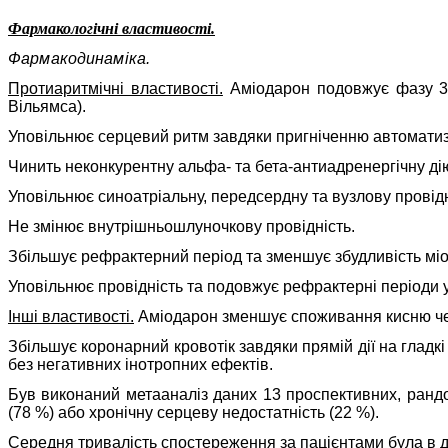
Фармакологічні властивості.
Фармакодинаміка.
Протиаритмічні властивості.
Аміодарон
подовжує фазу 3 
Вільямса).
Уповільнює серцевий ритм завдяки пригніченню автоматиз
Чинить неконкурентну альфа- та бета-антиадренергічну ді
Уповільнює синоатріальну, передсердну та вузлову провідн
Не змінює внутрішньошлуночкову провідність.
Збільшує рефрактерний період та зменшує збудливість мі
Уповільнює провідність та подовжує рефрактерні періоди 
Інші властивості.
Аміодарон
зменшує споживання кисню че
Збільшує коронарний кровотік завдяки прямій дії на гладк
без негативних інотропних ефектів.
Був виконаний метааналіз даних 13 проспективних, рандо
(78 %) або хронічну серцеву недостатність (22 %).
Середня тривалість спостереження за пацієнтами була в ді