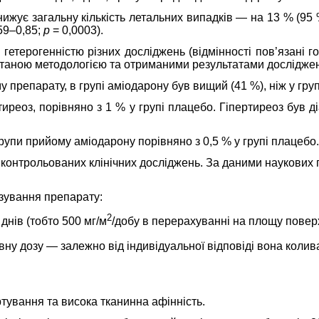
жує загальну кількість летальних випадків — на 13 % (95 %
59–0,85;
p
= 0,0003).
 з гетерогенністю різних досліджень (відмінності пов’язані
станою методологією та отриманими результатами досліджен
 препарату, в групі аміодарону був вищий (41 %), ніж у груп
тиреоз, порівняно з 1 % у групі плацебо. Гіпертиреоз був 
групи прийому аміодарону порівняно з 0,5 % у групі плацебо.
контрольованих клінічних досліджень. За даними наукових 
озування препарату:
2
днів (тобто 500 мг/м
/добу в перерахуванні на площу поверхн
у дозу — залежно від індивідуальної відповіді вона коливал
тування та висока тканинна афінність.