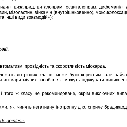
ридил, цизаприд,
циталопрам, есциталопрам, дифеманіл, 
ин, мізоластин, вінкамін (внутрішньовенно), моксифлоксац
та інші види взаємодій»);
одій.
томатизм, провідність та скоротливість міокарда.
лежать до різних класів, може бути корисним, але найч
я антиаритмічних засобів, які можуть індукувати виникнен
і того ж класу не рекомендоване, окрім виключних випад
и, які чинять негативну інотропну дію, сприяє брадикарді
 de pointes
».