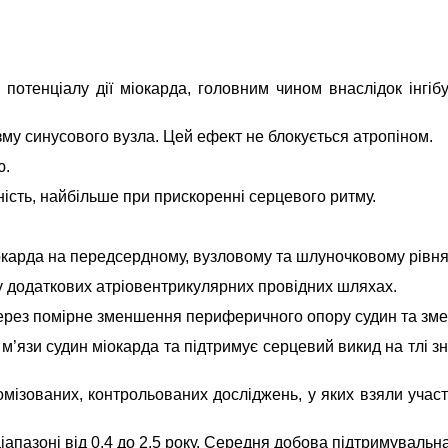
потенціалу дії міокарда, головним чином внаслідок інгібу
му синусового вузла. Цей ефект не блокується атропіном.
ю.
ість, найбільше при прискоренні серцевого ритму.
окарда на передсердному, вузловому та шлуночковому рівня
у додаткових атріовентрикулярних провідних шляхах.
рез помірне зменшення периферичного опору судин та зме
і м’язи судин міокарда та підтримує серцевий викид на тлі 
мізованих, контрольованих досліджень, у яких взяли учас
апазоні від 0,4 до 2,5 року. Середня добова підтримувальна