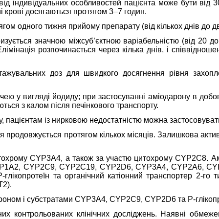
від індивідуальних особливостей пацієнта може бути від 
і крові досягаються протягом 3–7 годин.
ом одного тижня прийому препарату (від кількох днів до дв
зується значною міжсуб’єктною варіабельністю (від 20 до 
 Елімінація розпочинається через кілька днів, і співвідн
нтажувальних доз для швидкого досягнення рівня захопл
ечею у вигляді йодиду; при застосуванні аміодарону в добов
ються з калом після печінкового транспорту.
ту, пацієнтам із нирковою недостатністю можна застосовуват
я продовжується протягом кількох місяців. Залишкова акти
тохрому CYP3A4, а також за участю цитохрому CYP2C8. Амі
CYP1A2, CYP2C9, CYP2C19, CYP2D6, CYP3A4, CYP2A6, CYP
Р-глікопротеїн та органічний катіонний транспортер 2-го 
T2).
роном і субстратами CYP3A4, CYP2C9, CYP2D6 та Р-глікопр
их контрольованих клінічних досліджень. Наявні обмежен