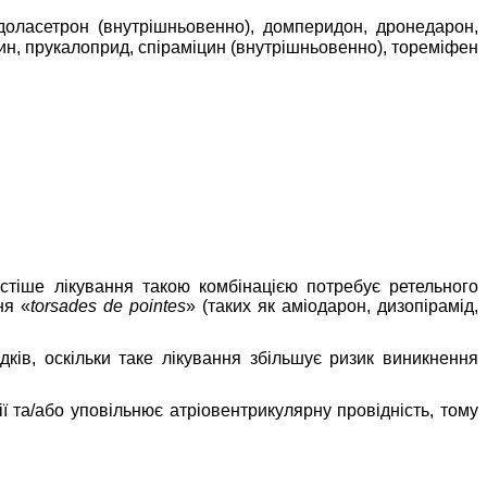
доласетрон (внутрішньовенно), домперидон, дронедарон,
ин, прукалоприд, спіраміцин (внутрішньовенно), тореміфен
астіше лікування такою комбінацією потребує ретельного
ня «
torsades de pointes
»
(таких як аміодарон, дизопірамід,
ків, оскільки таке лікування збільшує ризик виникнення
ї та/або уповільнює атріовентрикулярну провідність, тому