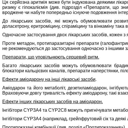
Ця серйозна аритмія може бути індукована деякими лікарс
ризику
є гіпокаліємія (див. підрозділ «Препарати, що з
вроджене чи набуте попередньо існуюче подовження інте
До лікарських засобів, які можуть обумовлювати розви
доласетрону, еритроміцину, спіраміцину та вінкаміну така
Одночасне застосування двох лікарських засобів, кожен з
Проте метадон, протипаразитарні препарати (галофантри
не рекомендуються до застосування одночасно з іншими 
Препарати, що уповільнюють серцевий ритм.
Багато лікарських засобів можуть обумовлювати брадикар
блокатори кальцієвих каналів, препарати наперстянки, піл
Ефекти аміодарону на інші лікарські засоби
.
Аміодарон та його метаболіт, дезетиламіодарон, інгібую
Враховуючи довгу тривалість ефекту аміодарону, такі взає
Ефекти інших лікарських засобів на аміодарон.
Інгібітори CYP3A4 та CYP2C8 можуть пригнічувати метабол
Інгібітори CYP3A4 (наприклад, грейпфрутовий сік та деякі 
Протипоказані комбінації (див. розділ «Протипоказання»).