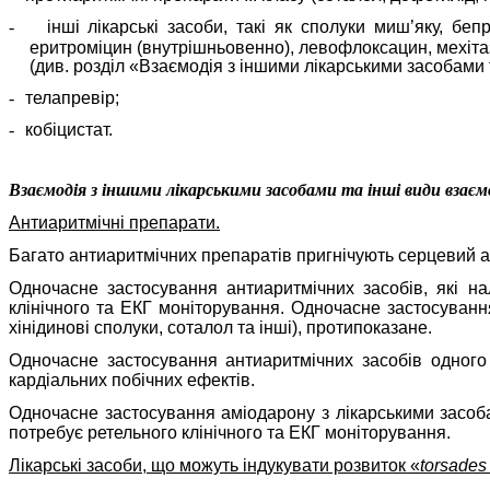
-
інші лікарські засоби, такі як сполуки миш’яку, беп
еритроміцин (внутрішньовенно), левофлоксацин, мехітаз
(див. розділ «Взаємодія з іншими лікарськими засобами 
-
телапревір;
-
кобіцистат.
Взаємодія з іншими лікарськими засобами та інші види взаєм
Антиаритмічні препарати.
Багато антиаритмічних препаратів пригнічують серцевий ав
Одночасне застосування антиаритмічних засобів, які на
клінічного та ЕКГ моніторування. Одночасне застосуванн
хінідинові сполуки, соталол та інші), протипоказане.
Одночасне застосування антиаритмічних засобів одного 
кардіальних побічних ефектів.
Одночасне застосування аміодарону з лікарськими засобам
потребує ретельного клінічного та ЕКГ моніторування.
Лікарські засоби, що можуть індукувати розвиток «
torsades