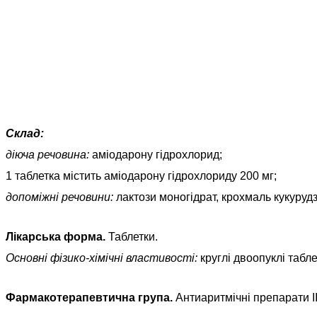
Склад:
діюча речовина:
аміодарону гідрохлорид
;
1 таблетка містить аміодарону гідрохлориду 200 мг;
допоміжні речовини:
лактози моногідрат, крохмаль кукуруд
Лікарська форма.
Таблетки.
Основні фізико-хімічні властивості:
круглі двоопуклі табле
Фармакотерапевтична група
.
Антиаритмічні препарати І