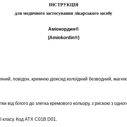
ІНСТРУКЦІЯ
для медичного застосування лікарського засобу
Аміокордин®
(Amiokordin®)
зяний, повідон, кремнію діоксид колоїдний безводний, магнію
тки від білого до злегка кремового кольору, з рискою з одног
ІІ класу. Код АТХ С01В D01.