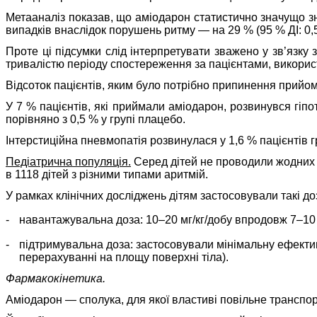
Метааналіз показав, що аміодарон статистично значущо зни
випадків внаслідок порушень ритму — на 29 % (95 % ДІ: 0,
Проте ці підсумки слід інтерпретувати зважено у зв’язку
тривалістю періоду спостереження за пацієнтами, викори
Відсоток пацієнтів, яким було потрібно припинення прийому
У 7 % пацієнтів, які приймали аміодарон, розвинувся гіпо
порівняно з 0,5 % у групі плацебо.
Інтерстиційна пневмопатія розвинулася у 1,6 % пацієнтів 
Педіатрична популяція.
Серед дітей не проводили жодних 
в 1118 дітей з різними типами аритмій.
У рамках клінічних досліджень дітям застосовували такі д
-
навантажувальна доза: 10–20 мг/кг/добу впродовж 7–10 
-
підтримувальна доза: застосовували мінімальну ефективн
перерахуванні на площу поверхні тіла).
Фармакокінетика.
Аміодарон — сполука, для якої властиві повільне транспор